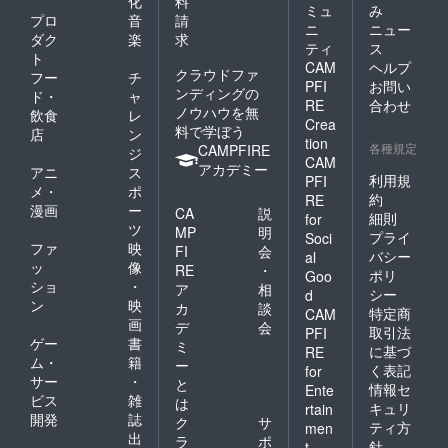
化
料
ミュ
み
プロ
音
請
ニ
ニュー
ダク
楽
求
ティ
ス
ト
CAM
ヘルプ
クラウドファ
フー
チ
PFI
お問い
ンディングの
ド・
ャ
RE
合わせ
ノウハウを無
飲食
レ
Crea
料で学ぼう
店
ン
tion
各種規定
CAMPFIRE
ジ
CAM
アカデミー
アニ
ス
利用規
PFI
メ・
ポ
約
RE
漫画
ー
CA
説
細則
for
ツ
MP
明
プライ
Soci
ファ
映
FI
会
バシー
al
ッ
像
RE
・
ポリ
Goo
ショ
・
ア
相
シー
d
ン
映
カ
談
特定商
CAM
画
デ
会
取引法
PFI
ゲー
書
ミ
に基づ
RE
ム・
籍
ー
く表記
for
サー
・
と
情報セ
Ente
ビス
雑
は
キュリ
rtain
開発
誌
ク
サ
ティ方
men
出
ラ
ポ
針
t