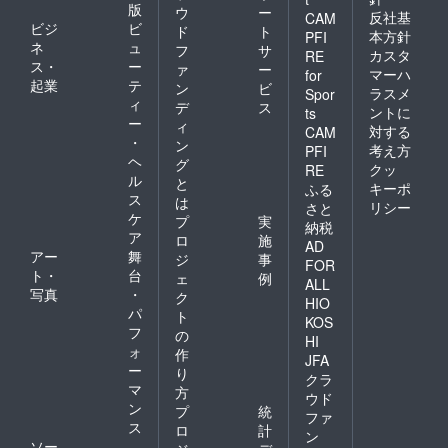
版
ウ
ー
反社基
CAM
ビジ
ビ
ド
ト
本方針
PFI
ネ
ュ
フ
サ
カスタ
RE
ス・
ー
ァ
ー
マーハ
for
起業
テ
ン
ビ
ラスメ
Spor
ィ
デ
ス
ントに
ts
ー
ィ
対する
CAM
・
ン
考え方
PFI
ヘ
グ
クッ
RE
ル
と
キーポ
ふる
ス
は
リシー
さと
ケ
プ
実
納税
ア
ロ
施
AD
アー
舞
ジ
事
FOR
ト・
台
ェ
例
ALL
写真
・
ク
HIO
パ
ト
KOS
フ
の
HI
ォ
作
JFA
ー
り
クラ
マ
方
ウド
ン
プ
統
ファ
ス
ロ
計
ン
ソー