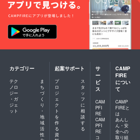
カテゴリー
起案サポート
サ
CAMP
ー
FIRE
テク
ま
プ
ス
ビ
につい
ノロ
ち
ロ
タ
ス
て
ジー
づ
ジ
ッ
・ガ
く
ェ
フ
CAM
CAMP
ジェ
り
ク
に
PFI
FIREと
ット
・
ト
相
RE
は
地
を
談
CAM
あんし
域
作
す
PFI
ん・安
活
る
る
RE
全への
性
資
コ
取り組