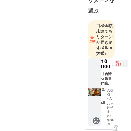
リターンを
す。
私はその他
選ぶ
にアジア
（特に台湾
目標金額
とフィリピ
未達でも
ン）との貿
リターン
易、物流事
が届きま
業、美容品
す
(All-in
方式)
開発業など
も営んでお
10,
残り
000
196
ります。
円
【台湾
火鍋専
門店
林鼎
支援
翔】の
者：
火鍋
4人
スープ
お届
をご自
け予
宅まで
定：
お届
2021
年05
け！ 火
こ
月
鍋スー
の
リ
プお届
タ