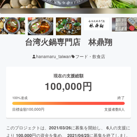
台湾火鍋専門店 林鼎翔
hanamaru_taiwan
フード・飲食店
現在の支援総額
100,000
円
終了
100
%達成
目標金額
100,000
円
支援者数
6
人
このプロジェクトは、
2021/03/26
に募集を開始し、
6
人の支援に
より
100,000
円の資金を集め、
2021/04/25
に募集を終了しまし