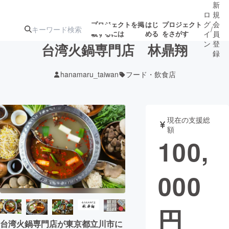
新
ロ
規
グ
会
プロジェクトを掲
はじ
プロジェクト
/
載するには
める
をさがす
イ
員
ン
登
台湾火鍋専門店 林鼎翔
録
hanamaru_taiwan
フード・飲食店
人気のプロ
注目のリ
注目の新着プロ
募集終了が近いプ
もうすぐ公開
ジェクト
ターン
ジェクト
ロジェクト
されます
現在の支援総
額
アート・写真
音楽
100,
テクノロジー・ガジェット
ゲーム・サ
000
映像・映画
書籍・雑誌
円
ビジネス・起業
チャレンジ
台湾火鍋専門店が東京都立川市に