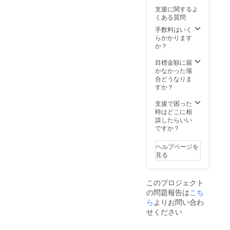
支援に関するよ
くある質問
手数料はいく
らかかります
か？
目標金額に届
かなかった場
合どうなりま
すか？
支援で困った
時はどこに相
談したらいい
ですか？
ヘルプページを
見る
このプロジェクト
の問題報告は
こち
ら
よりお問い合わ
せください