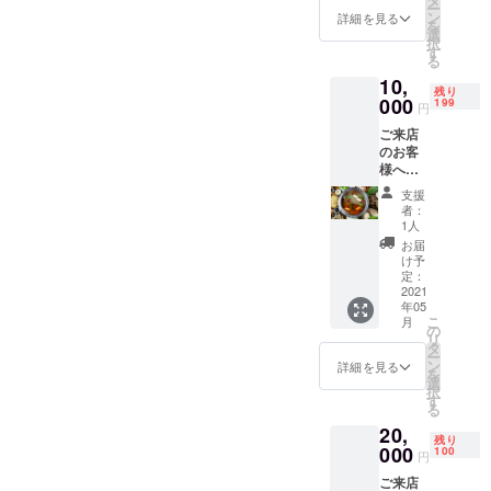
ー
け回数
ン
詳細を見る
を
券！！
選
択
１枚の
す
る
チケッ
10,
トで６
残り
回まで
000
199
円
注文可
ご来店
能！！
のお客
火鍋
様へ！
スープ
火鍋
の定価
支援
スープ
は２５
者：
の半額
００円
1人
利用回
（２～
お届
数
４名
け予
券！！
様）で
定：
１枚の
2021
す。 お
年05
チケッ
届けす
こ
月
トで８
るスー
の
リ
回まで
プは２
タ
ー
ご利用
名様 有
ン
詳細を見る
を
可
効期限
選
択
能！！
2022年
す
る
火鍋
3月末日
20,
スープ
残り
の定価
000
100
円
は２５
ご来店
００円