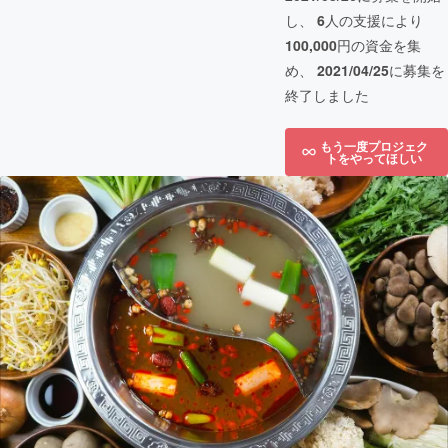
し、
6
人の支援により
100,000
円の資金を集
め、
2021/04/25
に募集を
終了しました
もう一度プロジェク
トをやってほしい