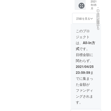
お届
2021
年05
け！ 1
こ
月
年間で
の
リ
何度で
タ
ー
も利用
ン
詳細を見る
を
可
選
択
能！！
す
る
火鍋
このプロ
スープ
ジェクト
をお届
けしま
は、
All-In方
す！！
式
です。
火鍋
スープ
目標金額に
の定価
関わらず、
は２５
００円
2021/04/25
（２～
23:59:59
ま
４名
様）で
でに集まっ
す。 有
た金額が
効期限
2022年
ファンディ
3月末日
ングされま
※ご利用
は1日1
す。
回まで
です。