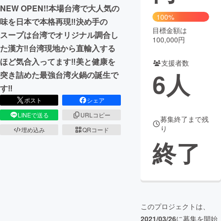
NEW OPEN!!本場台湾で大人気の
100%
まちづくり・地域活性化
味を日本で本格再現‼決め手の
目標金額は
スープは台湾でオリジナル調合し
100,000円
た漢方‼台湾現地から直輸入する
CAMPFIRE for Social Good
CAMPFIRE Creation
ほど気合入ってます‼美と健康を
支援者数
CAMPFIREふるさと納税
machi-ya
コミュニティ
6
人
突き詰めた最強台湾火鍋の誕生で
す‼
ポスト
シェア
LINEで送る
URLコピー
募集終了まで残
り
埋め込み
QRコード
終了
このプロジェクトは、
2021/03/26
に募集を開始