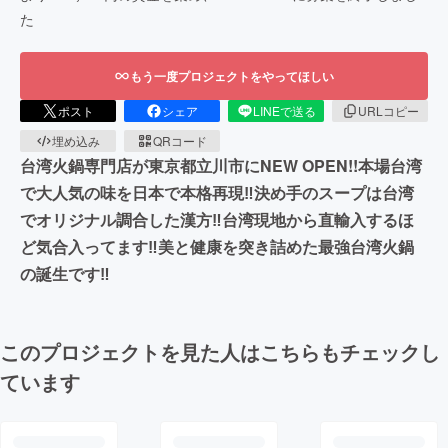
た
もう一度プロジェクトをやってほしい
ポスト
シェア
LINEで送る
URLコピー
埋め込み
QRコード
台湾火鍋専門店が東京都立川市にNEW OPEN!!本場台湾
で大人気の味を日本で本格再現‼決め手のスープは台湾
でオリジナル調合した漢方‼台湾現地から直輸入するほ
ど気合入ってます‼美と健康を突き詰めた最強台湾火鍋
の誕生です‼
このプロジェクトを見た人はこちらもチェックし
ています