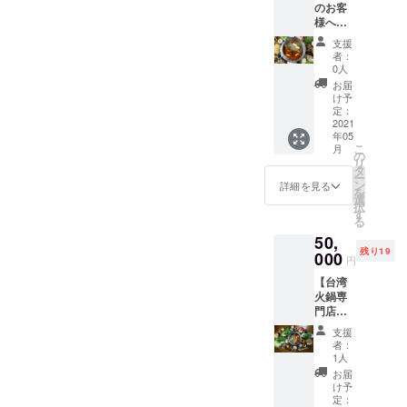
のお客
（２～
様へ！
４名
火鍋
様）で
支援
スープ
す。 有
者：
の 無
効期限
0人
料 利
2022年
お届
用回数
3月末日
け予
券！！
定：
１枚の
2021
年05
チケッ
こ
月
トで18
の
リ
回まで
タ
ー
ご利用
ン
詳細を見る
を
可
選
択
能！！
す
る
火鍋
50,
スープ
残り19
の定価
000
円
は２５
【台湾
００円
火鍋専
（２～
門店
４名
林鼎
様）で
支援
翔】の
す。 有
者：
火鍋
効期限
1人
スープ
2022年
お届
をご自
3月末日
け予
宅まで
定：