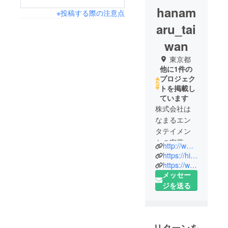
hanam
※投稿する際の注意点
aru_tai
wan
東京都
他に1件の
プロジェク
トを掲載し
ています
株式会社は
なまるエン
タテイメン
トの安藤で
http://www.jfd-kaido.com/
す。
https://hinabetaiwan.official.ec/
弊社は飲食
https://www.instagram.com/asterisk.andrew/?hl=ja
メッセー
業・飲食コ
ジを送る
ンサルタン
ト業をメイ
ンの生業と
しておりま