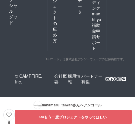
ジ
デ
ディ
シャ
ェ
ー
ング
ル
ク
タ
mac
グッ
ト
hi-ya
ド
の
補助
広
金申
め
請サ
方
ポー
ト
「QRコード」は株式会社デンソーウェーブの登録商標です。
© CAMPFIRE,
会社概
採用情
パートナー
Inc.
要
報
募集
hanamaru_taiwan
さんへアンコール
もう一度プロジェクトをやってほしい
5