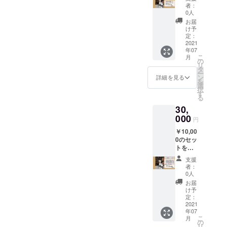
●PureS
者：
even10
0人
0ml：２
お届
本
け予
●PureS
定：
even-
2021
年07
α30ml
こ
月
：２本
の
リ
●お礼の
タ
ー
メール
ン
詳細を見る
を
●サイト
選
択
にお名
す
る
前を掲
30,
載（承
諾者）
000
円
※備考欄
￥10,00
に掲載
0のセッ
希望の
トを３
お名前
セット
をご入
支援
となり
力くだ
者：
ます。
さい。
0人
（ご指
（例：
お届
定の３
福岡
け予
箇所に
県 山
定：
お届け
2021
田）
年07
するこ
こ
月
とも可
の
リ