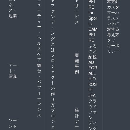
本方針
PFI
ネ
ュ
フ
サ
カスタ
RE
ス・
ー
ァ
ー
マーハ
for
起業
テ
ン
ビ
ラスメ
Spor
ィ
デ
ス
ントに
ts
ー
ィ
対する
CAM
・
ン
考え方
PFI
ヘ
グ
クッ
RE
ル
と
キーポ
ふる
ス
は
リシー
さと
ケ
プ
実
納税
ア
ロ
施
AD
アー
舞
ジ
事
FOR
ト・
台
ェ
例
ALL
写真
・
ク
HIO
パ
ト
KOS
フ
の
HI
ォ
作
JFA
ー
り
クラ
マ
方
ウド
ン
プ
統
ファ
ス
ロ
計
ン
ソー
ジ
デ
ディ
シャ
ェ
ー
ング