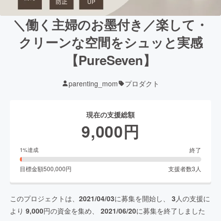
＼働く主婦のお墨付き／楽して・
クリーンな空間をシュッと実感
【PureSeven】
parenting_mom
プロダクト
現在の支援総額
9,000
円
終了
1
%達成
目標金額
500,000
円
支援者数
3
人
このプロジェクトは、
2021/04/03
に募集を開始し、
3
人の支援に
より
9,000
円の資金を集め、
2021/06/20
に募集を終了しました