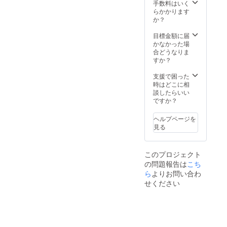
号・宛
手数料はいく
名） ●
らかかります
お礼の
か？
メール
●サイト
目標金額に届
にお名
かなかった場
前の掲
合どうなりま
載（承
すか？
諾者）
※備考欄
支援で困った
に掲載
時はどこに相
希望の
談したらいい
お名前
ですか？
をご入
力くだ
ヘルプページを
さい。
見る
（例：
福岡
県 山
このプロジェクト
田）
の問題報告は
こち
ら
よりお問い合わ
せください