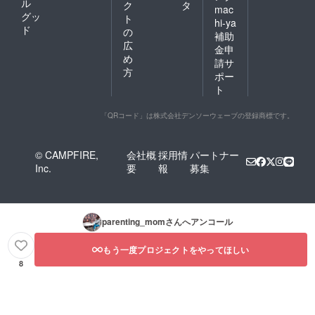
ル
ク
タ
mac
グッ
ト
hi-ya
ド
の
補助
広
金申
め
請サ
方
ポー
ト
「QRコード」は株式会社デンソーウェーブの登録商標です。
© CAMPFIRE,
会社概
採用情
パートナー
Inc.
要
報
募集
parenting_mom
さんへアンコール
もう一度プロジェクトをやってほしい
8