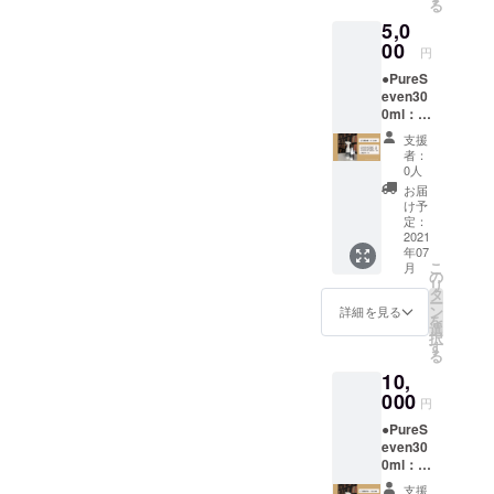
る
5,0
00
円
●PureS
even30
0ml：１
本
支援
●PureS
者：
even10
0人
0ml：１
お届
本
け予
●PureS
定：
even-
2021
年07
α30ml
こ
月
：１本
の
リ
●お礼の
タ
ー
メール
ン
詳細を見る
を
選
択
す
る
10,
000
円
●PureS
even30
0ml：２
本
支援