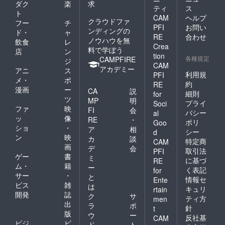
ダク
楽
求
ティ
ス
ト
CAM
ヘルプ
クラウドファ
フー
チ
PFI
お問い
ンディングの
ド・
ャ
RE
合わせ
ノウハウを無
飲食
レ
Crea
料で学ぼう
店
ン
tion
各種規定
CAMPFIRE
ジ
CAM
アカデミー
アニ
ス
利用規
PFI
メ・
ポ
約
RE
漫画
ー
CA
説
細則
for
ツ
MP
明
プライ
Soci
ファ
映
FI
会
バシー
al
ッ
像
RE
・
ポリ
Goo
ショ
・
ア
相
シー
d
ン
映
カ
談
特定商
CAM
画
デ
会
取引法
PFI
ゲー
書
ミ
に基づ
RE
ム・
籍
ー
く表記
for
サー
・
と
情報セ
Ente
ビス
雑
は
キュリ
rtain
開発
誌
ク
サ
ティ方
men
出
ラ
ポ
針
t
版
ウ
ー
反社基
CAM
ビジ
ビ
ド
ト