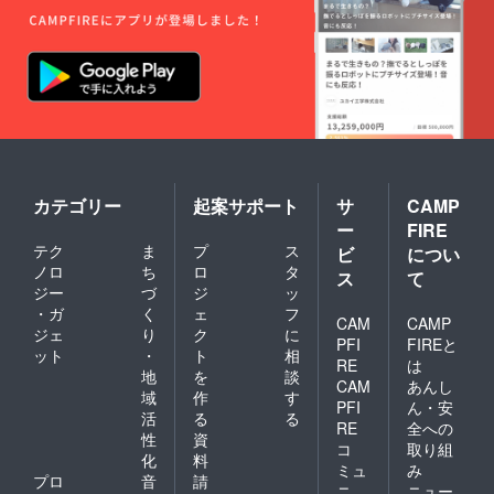
カテゴリー
起案サポート
サ
CAMP
ー
FIRE
テク
ま
プ
ス
ビ
につい
ノロ
ち
ロ
タ
ス
て
ジー
づ
ジ
ッ
・ガ
く
ェ
フ
CAM
CAMP
ジェ
り
ク
に
PFI
FIREと
ット
・
ト
相
RE
は
地
を
談
CAM
あんし
域
作
す
PFI
ん・安
活
る
る
RE
全への
性
資
コ
取り組
化
料
ミュ
み
プロ
音
請
ニ
ニュー