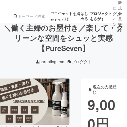
新
ロ
規
グ
会
プロジェクトを掲
はじ
プロジェクト
/
載するには
める
をさがす
イ
員
ン
登
＼働く主婦のお墨付き／楽して・ク
録
リーンな空間をシュッと実感
【PureSeven】
人気のプロ
注目のリ
注目の新着プロ
募集終了が近いプ
もうすぐ公開
ジェクト
ターン
ジェクト
ロジェクト
されます
parenting_mom
プロダクト
アート・写真
音楽
現在の支援総
テクノロジー・ガジェット
ゲーム・サ
額
9,00
映像・映画
書籍・雑誌
0
円
ビジネス・起業
チャレンジ