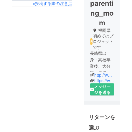
parenti
※投稿する際の注意点
ng_mo
m
福岡県
初めてのプ
ロジェクト
です
長崎県出
身・高校卒
業後、大分
県・鹿児島
http://www.grab-japan.com
県と移り住
https://www.facebook.com/%E6%A0%AA%E5%BC%8F%E4%BC%9A%E7%A4%BE%E3%82%B0%E3%83%A9%E3%82%A1%E3%83%96-117006896872185
み、現在福
メッセー
岡県在住。
ジを送る
株式会社グ
ラァブで働
く社員であ
リターンを
り、帰宅す
ると、男の
選ぶ
子二人のマ