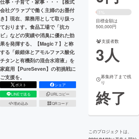
仕事・子育て・家事・・・【株式
会社グラァブで働く主婦のお墨付
まちづくり・地域活性化
1%
き】現在、業務用として取り扱っ
目標金額は
500,000円
ております。食品工場で「抗カ
CAMPFIRE for Social Good
CAMPFIRE Creation
ビ」などの実績や消臭に優れた効
CAMPFIREふるさと納税
machi-ya
コミュニティ
支援者数
果を発揮する、【Magic７】と称
3
人
する「銀錯体とアモルファス酸化
チタンと有機剤の混合水溶液」を
家庭用【PureSeven】の初挑戦に
募集終了まで残
ご支援を。
り
ポスト
シェア
終了
LINEで送る
URLコピー
埋め込み
QRコード
このプロジェクトは、