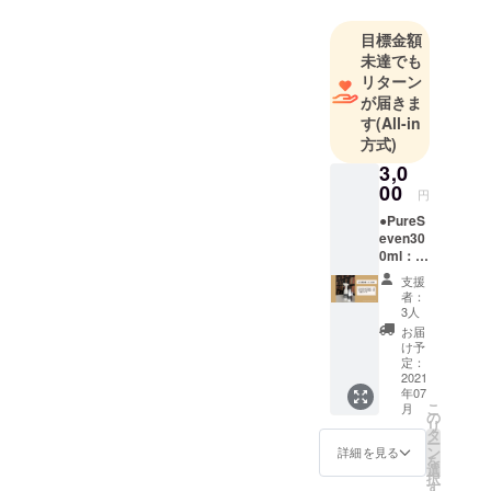
マです。
目標金額
毎日仕事・
未達でも
家事・育児
リターン
に奮闘
が届きま
中！！
す
(All-in
2021年クラ
方式)
ウドファン
3,0
ディング初
00
円
挑戦いたし
●PureS
ます。ご支
even30
0ml：１
援よろしく
本
支援
お願いいた
●PureS
者：
even10
します。
3人
0ml：１
お届
本 ●お
け予
礼の
定：
メール
2021
年07
こ
月
の
リ
タ
ー
ン
詳細を見る
を
選
択
す