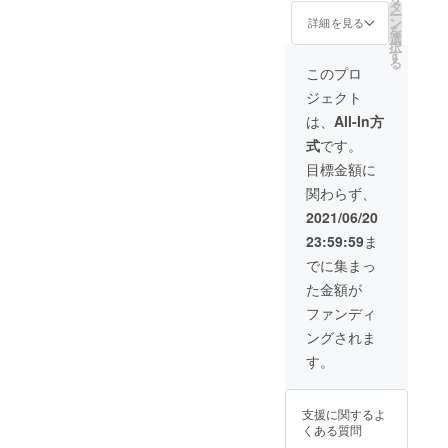
能で
タ
ー
す。発
ン
詳細を見る
を
送の際
選
択
内訳を
す
る
分割す
このプロ
ること
ジェクト
はでき
ませ
は、
All-In方
ん。）
式
です。
※備考欄
に発送
目標金額に
したい
関わらず、
住所の
記載
2021/06/20
（３箇
23:59:59
ま
所ま
で）を
でに集まっ
ご入力
た金額が
くださ
い。
ファンディ
（例：
ングされま
都道府
県・市
す。
町村・
番地・
建物
支援に関するよ
名・部
くある質問
屋番