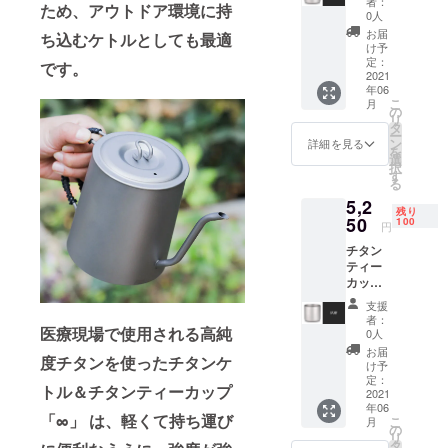
者：
ため、アウトドア環境に持
【税・
了承く
0人
送料
ださ
お届
ち込むケトルとしても最適
込】 50
い。 ※
け予
名様限
ご注文
定：
です。
定価格
2021
状況、
年06
【一般
使用部
こ
月
販売予
材の供
の
リ
定価格
給状
タ
ー
の7000
況、製
ン
詳細を見る
を
円から
造工程
選
択
30％オ
上の都
す
る
フ】 ※
合等に
5,2
デザイ
より出
残り
ン・仕
50
荷時期
100
円
様は変
が遅れ
チタン
更にな
る場合
ティー
る可能
があり
カップ
性もご
ます
「∞」
ざいま
支援
1個
す。ご
者：
【税・
医療現場で使用される高純
了承く
0人
送料
ださ
お届
度チタンを使ったチタンケ
込】
い。 ※
け予
100名様
ご注文
定：
トル＆チタンティーカップ
限定価
2021
状況、
年06
格 【一
使用部
「∞」 は、軽くて持ち運び
こ
月
般販売
材の供
の
リ
予定価
給状
タ