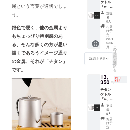
ケトル
る可能
る場合
属という言葉が適切でしょ
「∞」
性もご
があり
1個
ざいま
ます
支援
う。
【税・
す。ご
者：
送料
了承く
0人
込】 50
ださ
銀色で硬く、他の金属より
お届
名様限
い。 ※
け予
定価格
ご注文
定：
もちょっぴり特別感のあ
【一般
2021
状況、
年06
る、そんな多くの方が思い
販売予
使用部
こ
月
定価格
材の供
の
リ
描くであろうイメージ通り
の
給状
タ
ー
17800
況、製
ン
詳細を見る
の金属、それが「チタン」
を
円から
造工程
選
択
30％オ
上の都
す
です。
る
フ】 ※
合等に
13,
デザイ
より出
残り
ン・仕
350
荷時期
100
円
様は変
が遅れ
チタン
更にな
る場合
ケトル
る可能
があり
「∞」
性もご
ます
1個
ざいま
支援
【税・
す。ご
者：
送料
了承く
0人
込】
ださ
お届
100名様
い。 ※
け予
限定価
ご注文
定：