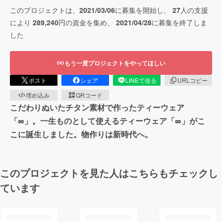
このプロジェクトは、
2021/03/06
に募集を開始し、
27
人の支援
により
289,240
円の資金を集め、
2021/04/28
に募集を終了しま
した
もう一度プロジェクトをやってほしい
ポスト
シェア
LINEで送る
URLコピー
埋め込み
QRコード
こだわりぬいたチタン素材で作ったティーウェア
「∞」。一生ものとして使えるティーウェア「∞」がこ
こに誕生しました。物作りは新時代へ。
このプロジェクトを見た人はこちらもチェックし
ています