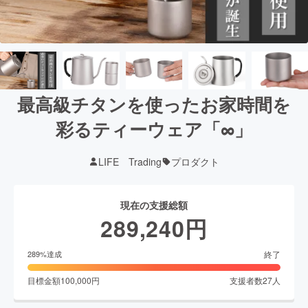
最高級チタンを使ったお家時間を
彩るティーウェア「∞」
LIFE Trading
プロダクト
現在の支援総額
289,240
円
終了
289
%達成
目標金額
100,000
円
支援者数
27
人