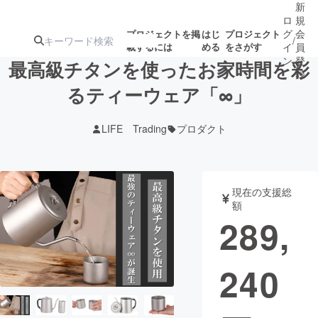
新
ロ
規
グ
会
プロジェクトを掲
はじ
プロジェクト
/
載するには
める
をさがす
イ
員
ン
登
最高級チタンを使ったお家時間を彩
録
るティーウェア「∞」
人気のプロ
注目のリ
注目の新着プロ
募集終了が近いプ
もうすぐ公開
LIFE Trading
プロダクト
ジェクト
ターン
ジェクト
ロジェクト
されます
アート・写真
音楽
現在の支援総
額
289,
テクノロジー・ガジェット
ゲーム・サ
240
映像・映画
書籍・雑誌
ビジネス・起業
チャレンジ