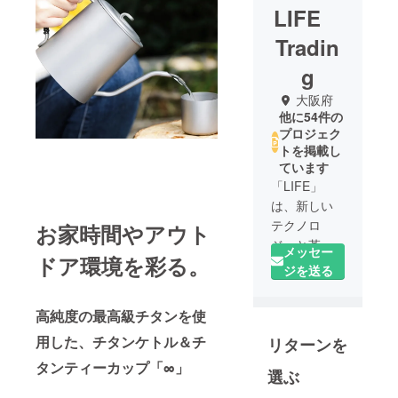
LIFE
Tradin
g
大阪府
他に54件の
プロジェク
トを掲載し
ています
「LIFE」
は、新しい
テクノロ
お家時間やアウト
ジーと革新
メッセー
ドア環境を彩る。
的な家電製
ジを送る
品の提供に
特化した新
高純度の最高級チタンを使
しいスター
用した、チタンケトル＆チ
リターンを
トアップ
チームで
タンティーカップ「∞」
選ぶ
す。チーム