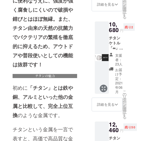
に便利なうえに、強度が強
ー
格の
況、製
ン
詳細を見る
を
7000円
く腐食しにくいので破損や
造工程
選
択
から
上の都
す
る
錆びとはほぼ無縁。また、
25％オ
合等に
10,
フ】 ※
より出
チタン由来の天然の抗菌力
残り2
デザイ
680
荷時期
円
ン・仕
が遅れ
でバクテリアの繁殖を徹底
チタン
様は変
る場合
ケトル
更にな
があり
的に抑えるため、アウトド
「∞」
る可能
ます
1個
性もご
アや普段使いとしての機能
支援
【税・
ざいま
者：
送料
は抜群です！
す。ご
23人
込】 25
了承く
お届
名様限
ださ
け予
定価格
い。 ※
定：
【一般
2021
ご注文
初めに
「チタン」とは鉄や
年06
販売予
状況、
こ
月
定価格
使用部
の
銅、アルミといった他の金
リ
の
材の供
タ
ー
17800
給状
ン
詳細を見る
属と比較して、完全上位互
を
円から
況、製
選
択
40％オ
造工程
換
のような金属です。
す
る
フ】 ※
上の都
12,
デザイ
合等に
残り50
チタンという金属を一言で
ン・仕
460
より出
円
様は変
荷時期
表すと、高価で高品質な金
チタン
更にな
が遅れ