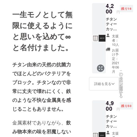
は、家庭用
4,2
品、工家電
残り16
00
一生モノとして無
円
製品、面白
チタン
く便利を追
限に使えるように
ティー
求するよう
カップ
と思いを込めて∞
「∞」
に構成され
支援
1個
者：
ています。
【税・
と名付けました。
10人
チームの目
送料
お届
込】 25
け予
標は、高品
名様限
定：
質で「便
定価格
2021
チタン由来の天然の抗菌力
年06
【一般
利」「面白
こ
月
でほとんどのバクテリアを
販売予
の
い」「革新
リ
定価格
タ
ー
ブロック。チタンなので非
的」をお客
の7000
ン
詳細を見る
を
円から
様の手にを
選
常に丈夫で壊れにくく、鉄
択
40％オ
す
モットーに
る
フ】 ※
のような不快な金属臭を感
運営してお
4,9
デザイ
残り50
ン・仕
00
じることもありません。
ります。是
円
様は変
非私たちの
チタン
更にな
ティー
金属素材でありながら、
飲
る可能
商品をその
カップ
性もご
手にお取り
み物本来の味を邪魔しない
「∞」
ざいま
支援
ください。
1個
す。ご