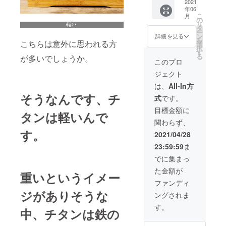
格 【一
2021
状況、
年06
般販売
使用部
こ
月
予定価
材の供
の
リ
格の
給状
タ
ー
17800
況、製
ン
詳細を見る
を
こちらは意外に思われる方
円から
造工程
選
択
25％オ
上の都
す
る
が多いでしょうか。
フ】 ※
合等に
このプロ
デザイ
より出
ジェクト
ン・仕
荷時期
様は変
が遅れ
は、
All-In方
更にな
る場合
そうなんです、チ
式
です。
る可能
があり
性もご
ます
目標金額に
タンは軽いんで
ざいま
関わらず、
す。ご
す。
了承く
2021/04/28
ださ
23:59:59
ま
い。 ※
ご注文
でに集まっ
状況、
た金額が
使用部
重いというイメー
材の供
ファンディ
給状
ジがありそうな
ングされま
況、製
造工程
す。
中、チタンは鉄の
上の都
合等に