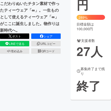
円
こだわりぬいたチタン素材で作っ
まちづくり・地域活性化
たティーウェア「∞」。一生もの
として使えるティーウェア「∞」
289%
がここに誕生しました。物作りは
目標金額は
CAMPFIRE for Social Good
CAMPFIRE Creation
100,000円
新時代へ。
CAMPFIREふるさと納税
machi-ya
コミュニティ
ポスト
シェア
支援者数
LINEで送る
URLコピー
27
人
埋め込み
QRコード
募集終了まで残
り
終了