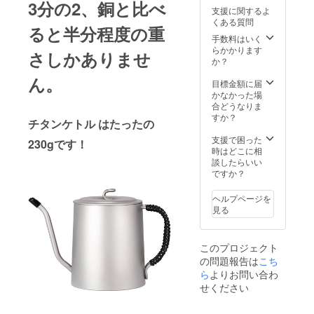
3分の2、銅と比べ
より出
支援に関するよ
荷時期
くある質問
が遅れ
ると半分程度の重
る場合
手数料はいく
があり
らかかります
さしかありませ
ます
か？
ん。
目標金額に届
かなかった場
合どうなりま
すか？
チタンケトル はたったの
支援で困った
230gです！
時はどこに相
談したらいい
ですか？
ヘルプページを
見る
このプロジェクト
の問題報告は
こち
ら
よりお問い合わ
せください