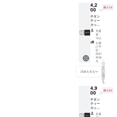
は、家庭用
ざいます。
4,2
品、工家電
残り16
ただし、直火の
00
円
製品、面白
場合は持ち手の
チタン
く便利を追
ティー
黒いグリップ部
求するよう
カップ
分には触れない
「∞」
に構成され
支援
1個
ようにして下さ
者：
ています。
【税・
10人
い。
チームの目
送料
お届
込】 25
け予
標は、高品
名様限
定：
質で「便
定価格
2021
年06
【一般
利」「面白
こ
月
販売予
の
い」「革新
リ
定価格
タ
ー
的」をお客
の7000
ン
詳細を見る
を
円から
様の手にを
選
択
40％オ
す
モットーに
る
フ】 ※
運営してお
4,9
デザイ
残り50
ン・仕
00
ります。是
円
様は変
非私たちの
チタン
更にな
ティー
る可能
商品をその
カップ
性もご
手にお取り
「∞」
ざいま
支援
ください。
1個
す。ご