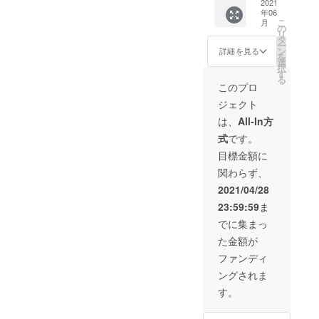
格 【一
2021
状況、
年06
般販売
使用部
こ
月
予定価
材の供
の
リ
格の
給状
タ
ー
17800
況、製
ン
詳細を見る
を
円から
造工程
選
択
25％オ
上の都
す
る
フ】 ※
合等に
このプロ
デザイ
より出
ジェクト
ン・仕
荷時期
様は変
が遅れ
は、
All-In方
更にな
る場合
式
です。
る可能
があり
性もご
ます
目標金額に
ざいま
関わらず、
す。ご
了承く
2021/04/28
ださ
23:59:59
ま
い。 ※
ご注文
でに集まっ
状況、
た金額が
使用部
材の供
ファンディ
給状
ングされま
況、製
造工程
す。
上の都
合等に