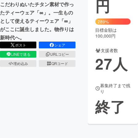
円
こだわりぬいたチタン素材で作っ
まちづくり・地域活性化
たティーウェア「∞」。一生もの
として使えるティーウェア「∞」
289%
がここに誕生しました。物作りは
目標金額は
CAMPFIRE for Social Good
CAMPFIRE Creation
100,000円
新時代へ。
CAMPFIREふるさと納税
machi-ya
コミュニティ
ポスト
シェア
支援者数
LINEで送る
URLコピー
27
人
埋め込み
QRコード
募集終了まで残
り
終了