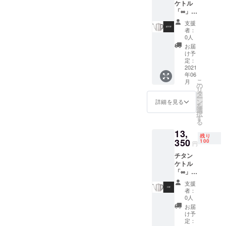
ケトル
る可能
る場合
「∞」
性もご
があり
1個
ざいま
ます
支援
【税・
す。ご
者：
送料
了承く
0人
込】 50
ださ
お届
名様限
い。 ※
け予
定価格
ご注文
定：
【一般
2021
状況、
年06
販売予
使用部
こ
月
定価格
材の供
の
リ
の
給状
タ
ー
17800
況、製
ン
詳細を見る
を
円から
造工程
選
択
30％オ
上の都
す
る
フ】 ※
合等に
13,
デザイ
より出
残り
ン・仕
350
荷時期
100
円
様は変
が遅れ
チタン
更にな
る場合
ケトル
る可能
があり
「∞」
性もご
ます
1個
ざいま
支援
【税・
す。ご
者：
送料
了承く
0人
込】
ださ
お届
100名様
い。 ※
け予
限定価
ご注文
定：