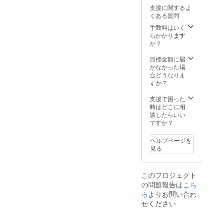
より出
支援に関するよ
荷時期
くある質問
が遅れ
る場合
手数料はいく
があり
らかかります
ます
か？
目標金額に届
かなかった場
合どうなりま
すか？
支援で困った
時はどこに相
談したらいい
ですか？
ヘルプページを
見る
このプロジェクト
の問題報告は
こち
ら
よりお問い合わ
せください