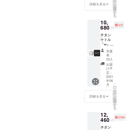
ー
格の
況、製
ン
詳細を見る
を
7000円
造工程
選
択
から
上の都
す
る
25％オ
合等に
10,
フ】 ※
より出
残り2
デザイ
680
荷時期
円
ン・仕
が遅れ
チタン
様は変
る場合
ケトル
更にな
があり
「∞」
る可能
ます
1個
性もご
支援
【税・
ざいま
者：
送料
す。ご
23人
込】 25
了承く
お届
名様限
ださ
け予
定価格
い。 ※
定：
【一般
2021
ご注文
年06
販売予
状況、
こ
月
定価格
使用部
の
リ
の
材の供
タ
ー
17800
給状
ン
詳細を見る
を
円から
況、製
選
択
40％オ
造工程
す
る
フ】 ※
上の都
12,
デザイ
合等に
残り50
ン・仕
460
より出
円
様は変
荷時期
チタン
更にな
が遅れ