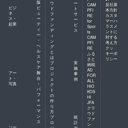
版
ウ
ー
反社基
CAM
ビジ
ビ
ド
ト
本方針
PFI
ネ
ュ
フ
サ
カスタ
RE
ス・
ー
ァ
ー
マーハ
for
起業
テ
ン
ビ
ラスメ
Spor
ィ
デ
ス
ントに
ts
ー
ィ
対する
CAM
・
ン
考え方
PFI
ヘ
グ
クッ
RE
ル
と
キーポ
ふる
ス
は
リシー
さと
ケ
プ
実
納税
ア
ロ
施
AD
アー
舞
ジ
事
FOR
ト・
台
ェ
例
ALL
写真
・
ク
HIO
パ
ト
KOS
フ
の
HI
ォ
作
JFA
ー
り
クラ
マ
方
ウド
ン
プ
統
ファ
ス
ロ
計
ン
ソー
ジ
デ