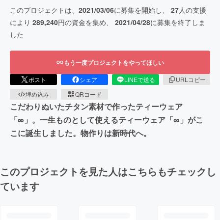
このプロジェクトは、
2021/03/06
に募集を開始し、
27
人の支援
により
289,240
円の資金を集め、
2021/04/28
に募集を終了しま
した
もう一度プロジェクトをやってほしい
ポスト
シェア
LINEで送る
URLコピー
埋め込み
QRコード
こだわりぬいたチタン素材で作ったティーウェア
「∞」。一生ものとして使えるティーウェア「∞」がこ
こに誕生しました。物作りは新時代へ。
このプロジェクトを見た人はこちらもチェックし
ています