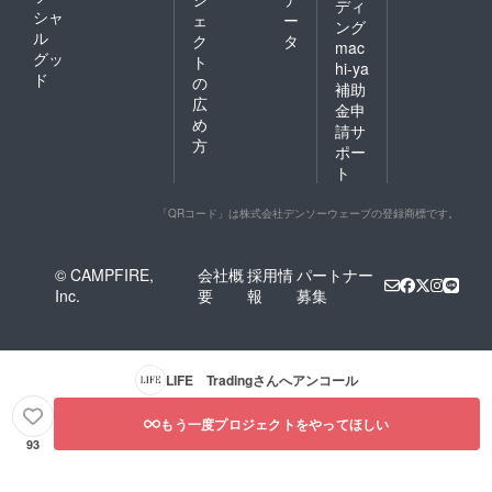
ディ
シャ
ェ
ー
ング
ル
ク
タ
mac
グッ
ト
hi-ya
ド
の
補助
広
金申
め
請サ
方
ポー
ト
「QRコード」は株式会社デンソーウェーブの登録商標です。
© CAMPFIRE,
会社概
採用情
パートナー
Inc.
要
報
募集
LIFE Trading
さんへアンコール
もう一度プロジェクトをやってほしい
93