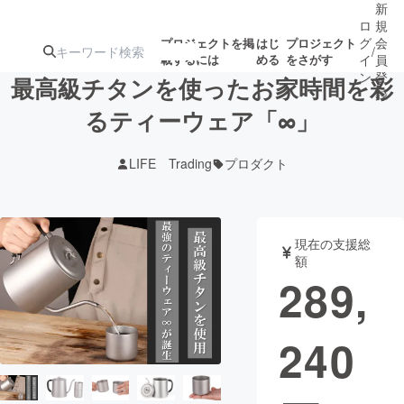
新
ロ
規
グ
会
プロジェクトを掲
はじ
プロジェクト
/
載するには
める
をさがす
イ
員
ン
登
最高級チタンを使ったお家時間を彩
録
るティーウェア「∞」
人気のプロ
注目のリ
注目の新着プロ
募集終了が近いプ
もうすぐ公開
LIFE Trading
プロダクト
ジェクト
ターン
ジェクト
ロジェクト
されます
アート・写真
音楽
現在の支援総
額
289,
テクノロジー・ガジェット
ゲーム・サ
240
映像・映画
書籍・雑誌
ビジネス・起業
チャレンジ