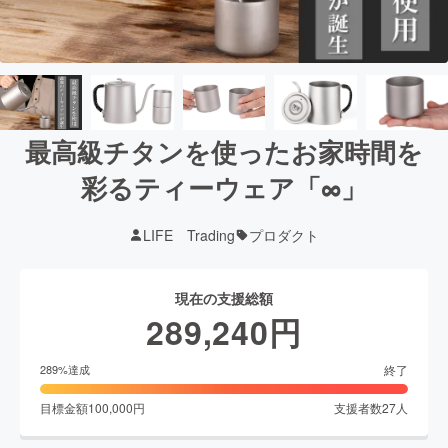
最高級チタンを使ったお家時間を
彩るティーウェア「∞」
LIFE Trading
プロダクト
現在の支援総額
289,240
円
終了
289
%達成
目標金額
100,000
円
支援者数
27
人