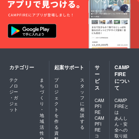
カテゴリー
起案サポート
サ
CAMP
ー
FIRE
テク
ま
プ
ス
ビ
につい
ノロ
ち
ロ
タ
ス
て
ジー
づ
ジ
ッ
・ガ
く
ェ
フ
CAM
CAMP
ジェ
り
ク
に
PFI
FIREと
ット
・
ト
相
RE
は
地
を
談
CAM
あんし
域
作
す
PFI
ん・安
活
る
る
RE
全への
性
資
コ
取り組
化
料