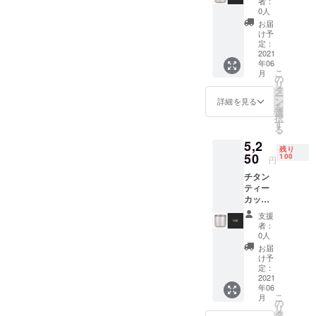
者：
【税・
了承く
0人
送料
ださ
お届
込】 50
い。 ※
け予
名様限
ご注文
定：
定価格
2021
状況、
年06
【一般
使用部
こ
月
販売予
材の供
の
リ
定価格
給状
タ
ー
の7000
況、製
ン
詳細を見る
を
円から
造工程
選
択
30％オ
上の都
す
る
フ】 ※
合等に
5,2
デザイ
より出
残り
ン・仕
50
荷時期
100
円
様は変
が遅れ
チタン
更にな
る場合
ティー
る可能
があり
カップ
性もご
ます
「∞」
ざいま
支援
1個
す。ご
者：
【税・
了承く
0人
送料
ださ
お届
込】
い。 ※
け予
100名様
ご注文
定：
限定価
2021
状況、
年06
格 【一
使用部
こ
月
般販売
材の供
の
リ
予定価
給状
タ