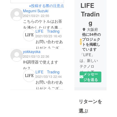
LIFE
※投稿する際の注意点
Megumi Suzuki
Tradin
2021/03/21 22:55
g
こちらのケトルはお茶
を沸かしたりする事は
大阪府
LIFE Trading
できますか？
他に54件の
2021/03/23 16:43
プロジェク
お問い合わせあ
トを掲載し
りがとうござい
ています
yokkayoka
ます。 質問:IH
「LIFE」
2021/03/13 22:36
調理器で使えま
は、新しい
IH調理器で使えます
テクノロ
すか？ 答え:可
か？
LIFE Trading
ジーと革新
能でございま
メッセー
2021/03/13 22:44
的な家電製
す。 ただし、
ジを送る
お問い合わせあ
品の提供に
直火の場合は持
りがとうござい
特化した新
ち手の黒いグ
ます。
しいスター
リップ部分には
リターンを
トアップ
質問:IH調理器
触れないように
チームで
で使えますか？
選ぶ
して下さい。
す。チーム
答え:可能でご