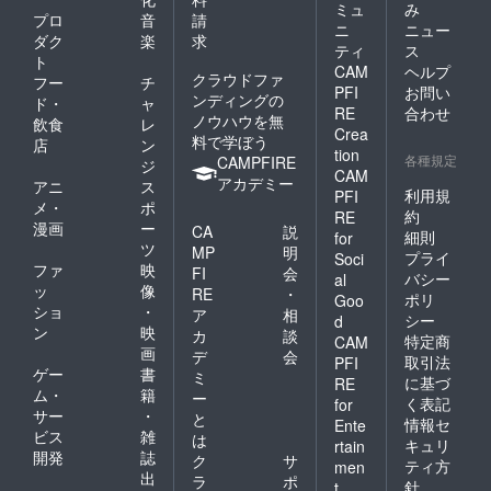
ミュ
み
プロ
音
請
ニ
ニュー
ダク
楽
求
ティ
ス
ト
CAM
ヘルプ
クラウドファ
フー
チ
PFI
お問い
ンディングの
ド・
ャ
RE
合わせ
ノウハウを無
飲食
レ
Crea
料で学ぼう
店
ン
tion
各種規定
CAMPFIRE
ジ
CAM
アカデミー
アニ
ス
利用規
PFI
メ・
ポ
約
RE
漫画
ー
CA
説
細則
for
ツ
MP
明
プライ
Soci
ファ
映
FI
会
バシー
al
ッ
像
RE
・
ポリ
Goo
ショ
・
ア
相
シー
d
ン
映
カ
談
特定商
CAM
画
デ
会
取引法
PFI
ゲー
書
ミ
に基づ
RE
ム・
籍
ー
く表記
for
サー
・
と
情報セ
Ente
ビス
雑
は
キュリ
rtain
開発
誌
ク
サ
ティ方
men
出
ラ
ポ
針
t