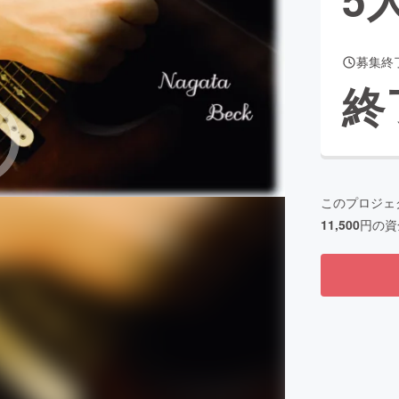
募集終
CAMPFIRE for Social Good
CAMPFIRE Creation
終
CAMPFIREふるさと納税
machi-ya
コミュニティ
このプロジェ
11,500
円の資