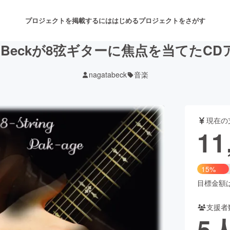
プロジェクトを掲載するには
はじめる
プロジェクトをさがす
a Beckが8弦ギターに焦点を当てた
nagatabeck
音楽
注目のリターン
注目の新着プロジェクト
募集終了が近いプロジェクト
も
現在の
音楽
舞台・パフォーマンス
11
ゲーム・サービス開発
フード・飲食店
15%
書籍・雑誌出版
アニメ・漫画
目標金額は7
支援者
チャレンジ
ビューティー・ヘルスケ
5