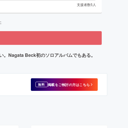
支援者数
5
人
た
agata Beck初のソロアルバムでもある。
掲載をご検討の方はこちら
無料