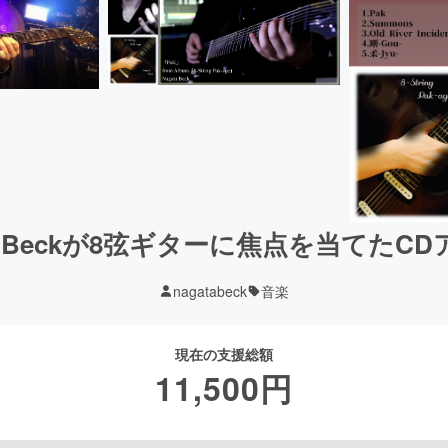
a Beckが8弦ギターに焦点を当てた
nagatabeck
音楽
現在の支援総額
11,500
円