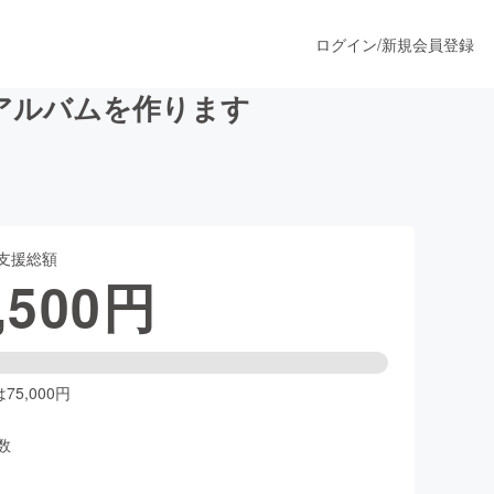
ログイン
/
新規会員登録
CDアルバムを作ります
うすぐ公開されます
支援総額
プロダクト
,500
円
ファッション
スポーツ
5,000円
数
ア
ソーシャルグッド
人