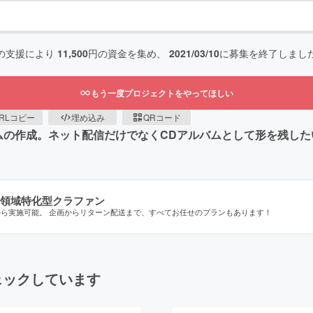
の支援により
11,500
円の資金を集め、
2021/03/10
に募集を終了しまし
もう一度プロジェクトをやってほしい
RLコピー
埋め込み
QRコード
作成。ネット配信だけでなくCDアルバムとして形を残したい。N
領域特化型クラファン
から実施可能。 企画からリターン配送まで、すべてお任せのプランもあります！
ェックしています