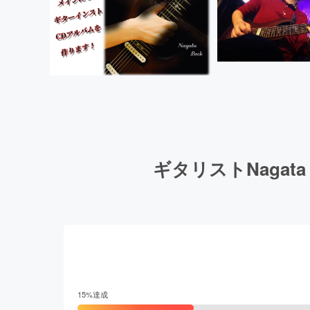
ギタリストNagat
15
%達成