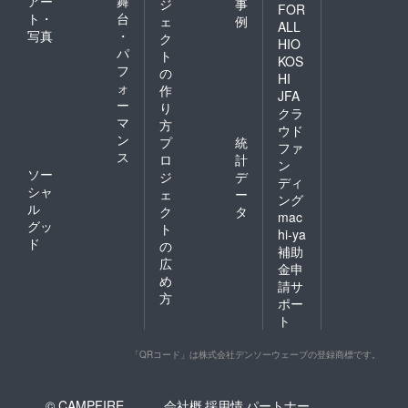
アー
舞
ジ
事
FOR
ト・
台
ェ
例
ALL
写真
・
ク
HIO
パ
ト
KOS
フ
の
HI
ォ
作
JFA
ー
り
クラ
マ
方
ウド
ン
プ
統
ファ
ス
ロ
計
ン
ソー
ジ
デ
ディ
シャ
ェ
ー
ング
ル
ク
タ
mac
グッ
ト
hi-ya
ド
の
補助
広
金申
め
請サ
方
ポー
ト
「QRコード」は株式会社デンソーウェーブの登録商標です。
© CAMPFIRE,
会社概
採用情
パートナー