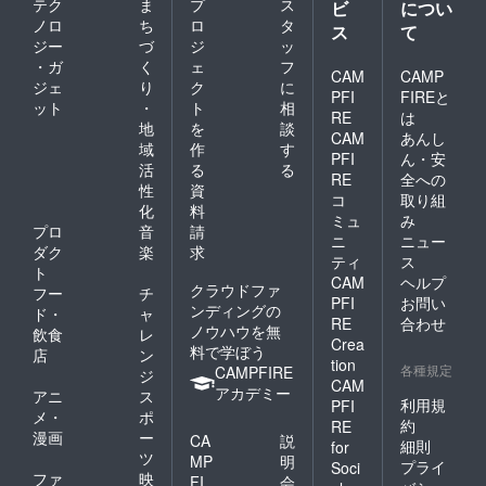
曲、レコー
テク
ま
プ
ス
ビ
につい
ノロ
ち
ロ
タ
ディング、
ス
て
ジー
づ
ジ
ッ
ミックス等
・ガ
く
ェ
フ
もてがけ、
CAM
CAMP
ジェ
り
ク
に
PFI
FIREと
自主制作ミ
ット
・
ト
相
RE
は
ニアルバム
地
を
談
CAM
あんし
を6枚発表。
域
作
す
PFI
ん・安
活
る
る
ライブサ
RE
全への
性
資
ポート、レ
コ
取り組
化
料
コーディン
ミュ
み
プロ
音
請
ニ
ニュー
グ等精力的
ダク
楽
求
ティ
ス
に活動中。
ト
CAM
ヘルプ
クラウドファ
フー
チ
PFI
お問い
ンディングの
ド・
ャ
RE
合わせ
ノウハウを無
飲食
レ
Crea
料で学ぼう
店
ン
tion
各種規定
CAMPFIRE
ジ
CAM
アカデミー
アニ
ス
利用規
PFI
メ・
ポ
約
RE
漫画
ー
CA
説
細則
for
ツ
MP
明
プライ
Soci
ファ
映
FI
会