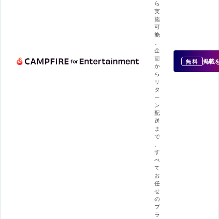
ら
実
施
可
能
。
企
画
掲載
無料
か
ら
リ
タ
ー
ン
配
送
ま
で
、
す
べ
て
お
任
せ
の
プ
ラ