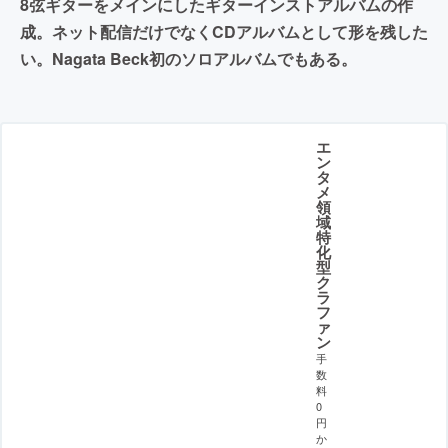
8弦ギターをメインにしたギターインストアルバムの作
成。ネット配信だけでなくCDアルバムとして形を残した
い。Nagata Beck初のソロアルバムでもある。
エ
ン
タ
メ
領
域
特
化
型
ク
ラ
フ
ァ
ン
手
数
料
0
円
か