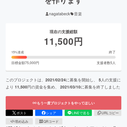
を作ります
nagatabeck
音楽
現在の支援総額
11,500
円
終了
15
%達成
目標金額
75,000
円
支援者数
5
人
このプロジェクトは、
2021/02/24
に募集を開始し、
5
人の支援に
より
11,500
円の資金を集め、
2021/03/10
に募集を終了しました
もう一度プロジェクトをやってほしい
ポスト
シェア
LINEで送る
URLコピー
埋め込み
QRコード