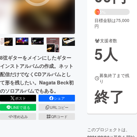
まちづくり・地域活性化
15%
目標金額は75,000
円
CAMPFIRE for Social Good
CAMPFIRE Creation
CAMPFIREふるさと納税
machi-ya
コミュニティ
支援者数
5
人
8弦ギターをメインにしたギター
インストアルバムの作成。ネット
配信だけでなくCDアルバムとし
募集終了まで残
り
て形を残したい。Nagata Beck初
終了
のソロアルバムでもある。
ポスト
シェア
LINEで送る
URLコピー
埋め込み
QRコード
このプロジェクトは、