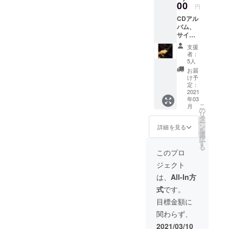
00
系に傾倒す
円
る。
CDアル
バム、
専門学校に
サイン
入り、石井
入り
支援
フォト
完治氏、清
者：
イラス
5人
水義文氏、
ト（宛
お届
津本幸司氏
名は入
け予
りませ
定：
らに師事、3
ん）、
2021
年間在籍す
年03
オリジ
こ
月
る。 この
ナル
の
リ
ピック
タ
時、フュー
ー
ン
詳細を見る
ジョン、
を
選
択
ファンク、
す
る
このプロ
ボサノバ、
ジャズ等、
ジェクト
様々なジャ
は、
All-In方
ンルのギ
式
です。
ターに惹か
目標金額に
れるように
関わらず、
なる。
2021/03/10