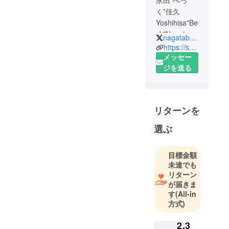
く”佳久
Yoshihisa"Be
ck"Nagata
nagatabeck
https://sound.jp/nagata-beck/
小学生の
メッセー
時、ピアノ
ジを送る
を習い始め
る。が、中
学生になる
リターンを
ときに辞め
る。 その
選ぶ
後、中学2年
生の時にエ
目標金額
レキギター
未達でも
を始める。
リターン
ベンチャー
が届きま
ズから入
す
(All-in
り、ハード
方式)
ロック、へ
2,3
ヴィメタル