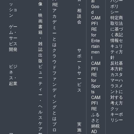
バシー
al
ッ
像
RE
・
ポリ
Goo
ショ
・
ア
相
シー
d
ン
映
カ
談
特定商
CAM
画
デ
会
取引法
PFI
ゲー
書
ミ
に基づ
RE
ム・
籍
ー
く表記
for
サー
・
と
情報セ
Ente
ビス
雑
は
キュリ
rtain
開発
誌
ク
サ
ティ方
men
出
ラ
ポ
針
t
版
ウ
ー
反社基
CAM
ビジ
ビ
ド
ト
本方針
PFI
ネ
ュ
フ
サ
カスタ
RE
ス・
ー
ァ
ー
マーハ
for
起業
テ
ン
ビ
ラスメ
Spor
ィ
デ
ス
ントに
ts
ー
ィ
対する
CAM
・
ン
考え方
PFI
ヘ
グ
クッ
RE
ル
と
キーポ
ふる
ス
は
リシー
さと
ケ
プ
実
納税
ア
ロ
施
AD