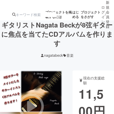
新
ロ
規
グ
会
プロジェクトを掲
はじ
プロジェクト
/
載するには
める
をさがす
イ
員
ン
登
ギタリストNagata Beckが8弦ギター
録
に焦点を当てたCDアルバムを作りま
す
人気のプロ
注目のリ
注目の新着プロ
募集終了が近いプ
もうすぐ公開
ジェクト
ターン
ジェクト
ロジェクト
されます
nagatabeck
音楽
アート・写真
音楽
現在の支援総
テクノロジー・ガジェット
ゲーム・サ
額
11,5
映像・映画
書籍・雑誌
00
円
ビジネス・起業
チャレンジ