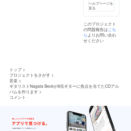
ヘルプページを
レスラー デ
見る
ビル雅美引
退興行サ
このプロジェクト
ポート。
の問題報告は
こち
2010年、
ら
よりお問い合わ
2012-2020年
せください
長与千種
バースデイ
ライブサ
ポート。
トップ
>
2012年The
プロジェクトをさがす
>
Three
音楽
>
Degrees ケ
ギタリストNagata Beckが8弦ギターに焦点を当てたCDアル
ントス公演
バムを作ります
>
サポート。
コメント
Nile Rodgers
& Chic
Guitar
Contest
2012決勝進