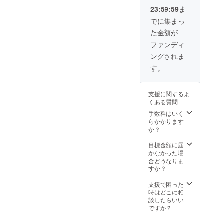
また、本格
23:59:59
ま
的にアコー
でに集まっ
スティック
た金額が
ギターを始
ファンディ
める。
ングされま
卒業後は同
校演奏助手
す。
を3年間担
当。 ライブ
支援に関するよ
居酒屋
くある質問
「スーパー
手数料はいく
フリーク」
らかかります
か？
のレギュ
ラーや、 ラ
目標金額に届
かなかった場
イブハウス
合どうなりま
「ケント
すか？
ス」「ピン
支援で困った
キー」にも
時はどこに相
出演する。
談したらいい
ですか？
2008年プロ