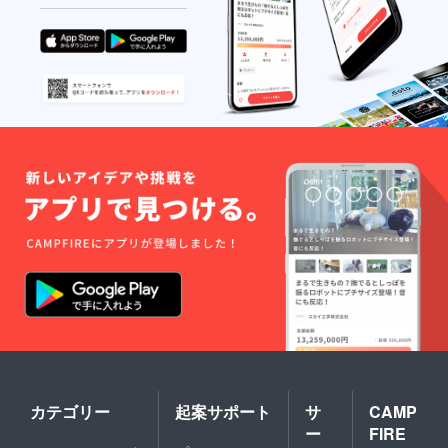
出。
2012年The
Stylistics シ
ンガポール
公演、キャ
ピタルホテ
ル東急公演
サポート。
その他、ア
コース
ティックギ
ターでホテ
ルやレスト
ランでの
BGM演奏、
インストバ
ンド
「humid」で
ギターだけ
カテゴリー
起案サポート
サ
CAMP
でなく、作
ー
FIRE