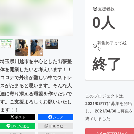
支援者数
まちづくり・地域活性化
0
人
CAMPFIRE for Social Good
CAMPFIRE Creation
CAMPFIREふるさと納税
machi-ya
コミュニティ
募集終了まで残
り
終了
埼玉県川越市を中心とした出張整
体を開業したいと考えいます！！
コロナで外出が難しい中でストレ
スがたまると思います。そんな人
達に寄り添える環境を作りたいで
このプロジェクトは、
す。ご支援よろしくお願いいたし
2021/03/17
に募集を開始
ます！！
し、
2021/04/30
に募集を
ポスト
シェア
終了しました
LINEで送る
URLコピー
もう一度プロジェク