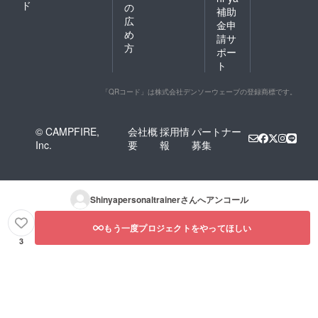
ド
の
補助
広
金申
め
請サ
方
ポー
ト
「QRコード」は株式会社デンソーウェーブの登録商標です。
© CAMPFIRE,
会社概
採用情
パートナー
Inc.
要
報
募集
Shinyapersonaltrainer
さんへアンコール
もう一度プロジェクトをやってほしい
3