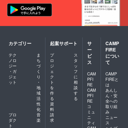
カテゴリー
起案サポート
サ
CAMP
ー
FIRE
テク
ま
プ
ス
ビ
につい
ノロ
ち
ロ
タ
ス
て
ジー
づ
ジ
ッ
・ガ
く
ェ
フ
CAM
CAMP
ジェ
り
ク
に
PFI
FIREと
ット
・
ト
相
RE
は
地
を
談
CAM
あんし
域
作
す
PFI
ん・安
活
る
る
RE
全への
性
資
コ
取り組
化
料
ミュ
み
プロ
音
請
ニ
ニュー
ダク
楽
求
ティ
ス
ト