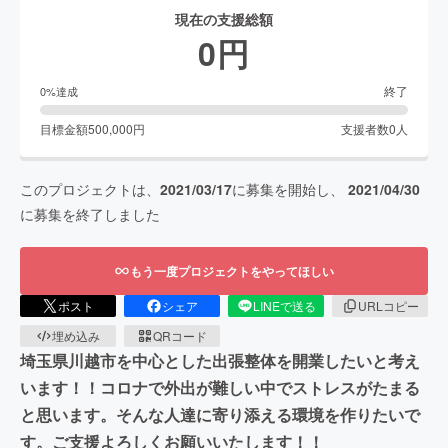
現在の支援総額
0
円
終了
0
%達成
目標金額
500,000
円
支援者数
0
人
このプロジェクトは、
2021/03/17
に募集を開始し、
2021/04/30
に募集を終了しました
もう一度プロジェクトをやってほしい
ポスト
シェア
LINEで送る
URLコピー
埋め込み
QRコード
埼玉県川越市を中心とした出張整体を開業したいと考え
います！！コロナで外出が難しい中でストレスがたまる
と思います。そんな人達に寄り添える環境を作りたいで
す。ご支援よろしくお願いいたします！！