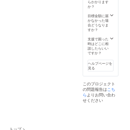
らかかります
か？
目標金額に届
かなかった場
合どうなりま
すか？
支援で困った
時はどこに相
談したらいい
ですか？
ヘルプページを
見る
このプロジェクト
の問題報告は
こち
ら
よりお問い合わ
せください
トップ
>