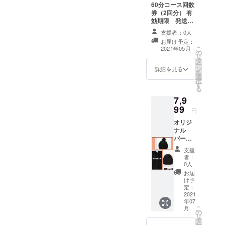
60分コース回数
に色の
券（2回分） 有
選択を
効期限 発送月
お願い
から３カ月
致しま
支援者：0人
す。
お届け予定：
こ
2021年05月
の
リ
タ
ー
ン
詳細を見る
を
選
択
す
る
7,9
99
円
オリジ
ナル
パー
カー
支援
黒と白
者：
の2色を
0人
用意い
お届
たしま
け予
し
定：
た！！
2021
年07
！ ま
こ
月
た、タ
の
リ
グから
タ
ー