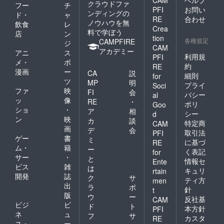
CAM
ヘルプ
クラウドファ
フー
チ
PFI
お問い
ンディングの
ド・
ャ
RE
合わせ
ノウハウを無
飲食
レ
Crea
料で学ぼう
店
ン
tion
各種規定
CAMPFIRE
ジ
CAM
アカデミー
アニ
ス
利用規
PFI
メ・
ポ
約
RE
漫画
ー
CA
説
細則
for
ツ
MP
明
プライ
Soci
ファ
映
FI
会
バシー
al
ッ
像
RE
・
ポリ
Goo
ショ
・
ア
相
シー
d
ン
映
カ
談
特定商
CAM
画
デ
会
取引法
PFI
ゲー
書
ミ
に基づ
RE
ム・
籍
ー
く表記
for
サー
・
と
情報セ
Ente
ビス
雑
は
キュリ
rtain
開発
誌
ク
サ
ティ方
men
出
ラ
ポ
針
t
版
ウ
ー
反社基
CAM
ビジ
ビ
ド
ト
本方針
PFI
ネ
ュ
フ
サ
カスタ
RE
ス・
ー