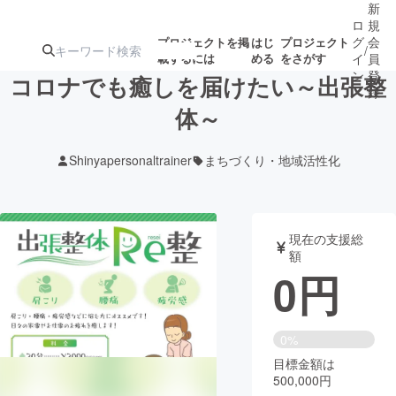
新
ロ
規
グ
会
プロジェクトを掲
はじ
プロジェクト
/
載するには
める
をさがす
イ
員
ン
登
コロナでも癒しを届けたい～出張整
録
体～
人気のプロ
注目のリ
注目の新着プロ
募集終了が近いプ
もうすぐ公開
Shinyapersonaltrainer
まちづくり・地域活性化
ジェクト
ターン
ジェクト
ロジェクト
されます
アート・写真
音楽
現在の支援総
額
0
円
テクノロジー・ガジェット
ゲーム・サ
映像・映画
書籍・雑誌
0%
目標金額は
500,000円
ビジネス・起業
チャレンジ