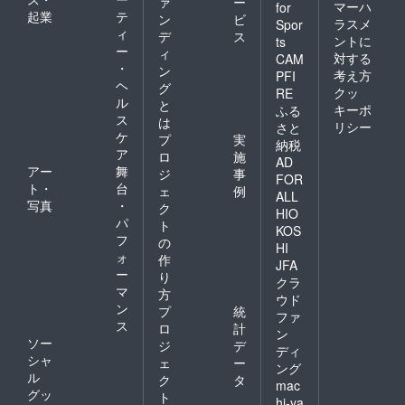
ァ
ー
マーハ
for
起業
テ
ン
ビ
ラスメ
Spor
ィ
デ
ス
ントに
ts
ー
ィ
対する
CAM
・
ン
考え方
PFI
ヘ
グ
クッ
RE
ル
と
キーポ
ふる
ス
は
リシー
さと
ケ
プ
実
納税
ア
ロ
施
AD
アー
舞
ジ
事
FOR
ト・
台
ェ
例
ALL
写真
・
ク
HIO
パ
ト
KOS
フ
の
HI
ォ
作
JFA
ー
り
クラ
マ
方
ウド
ン
プ
統
ファ
ス
ロ
計
ン
ソー
ジ
デ
ディ
シャ
ェ
ー
ング
ル
ク
タ
mac
グッ
ト
hi-ya