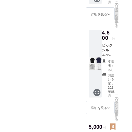
こ
月
ザイン
の
リ
です！
タ
ー
素材
ン
詳細を見る
を
ポリエ
選
択
ステ
す
る
ル、ポ
4,6
リウレ
タン サ
00
円
イズ
ビック
感 通
シル
常 色
エット
黒 生産
のシャ
国 中
支援
ツ4色を
国
者：
ご用
0人
意！！
お届
春、夏
け予
に持っ
定：
て来
2021
年06
い！！
こ
月
黒、
の
リ
白、グ
タ
ー
レー、
ン
詳細を見る
を
ネイ
選
択
ビーを
す
る
ご用
意！ ＊
5,000
円
備考欄