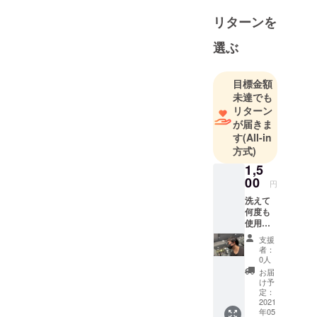
リターンを
選ぶ
目標金額
未達でも
リターン
が届きま
す
(All-in
方式)
1,5
00
円
洗えて
何度も
使用可
能なマ
支援
ス
者：
ク！！
0人
日常か
お届
ら運動
け予
中にも
定：
使用可
2021
年05
能なデ