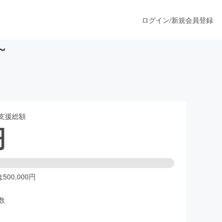
ログイン
/
新規会員登録
～
うすぐ公開されます
支援総額
プロダクト
円
ファッション
スポーツ
00,000円
数
ア
ソーシャルグッド
人