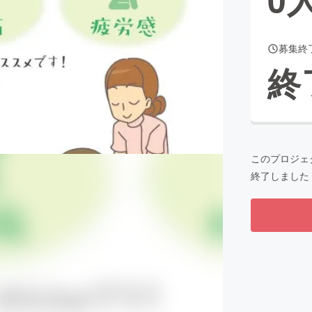
募集終
CAMPFIRE for Social Good
CAMPFIRE Creation
終
CAMPFIREふるさと納税
machi-ya
コミュニティ
このプロジェ
終了しました