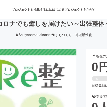
プロジェクトを掲載するには
はじめる
プロジェクトをさがす
コロナでも癒しを届けたい～出張整体
Shinyapersonaltrainer
まちづくり・地域活性化
注目のリターン
注目の新着プロジェクト
募集終了が近いプロジェクト
も
現在の
音楽
舞台・パフォーマンス
0
ゲーム・サービス開発
フード・飲食店
0%
書籍・雑誌出版
アニメ・漫画
目標金額は5
支援者
チャレンジ
ビューティー・ヘルスケ
0