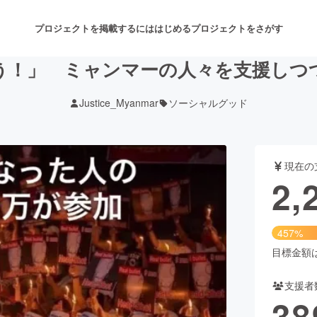
プロジェクトを掲載するには
はじめる
プロジェクトをさがす
う！」 ミャンマーの人々を支援しつ
Justice_Myanmar
ソーシャルグッド
注目のリターン
注目の新着プロジェクト
募集終了が近いプロジェクト
も
現在の
音楽
舞台・パフォーマンス
2,
ゲーム・サービス開発
フード・飲食店
457%
書籍・雑誌出版
アニメ・漫画
目標金額は5
支援者
チャレンジ
ビューティー・ヘルスケ
38