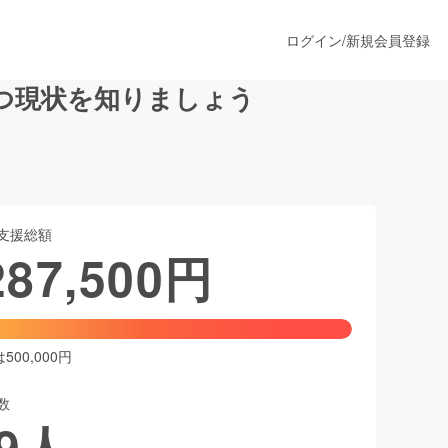
ログイン
/
新規会員登録
つ現状を知りましょう
うすぐ公開されます
支援総額
プロダクト
287,500
円
ファッション
スポーツ
00,000円
数
ア
ソーシャルグッド
9
人