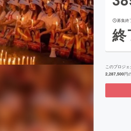
募集終
CAMPFIRE for Social Good
CAMPFIRE Creation
終
CAMPFIREふるさと納税
machi-ya
コミュニティ
このプロジェ
2,287,500
円