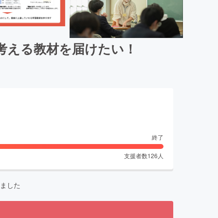
考える教材を届けたい！
終了
支援者数
126
人
ました