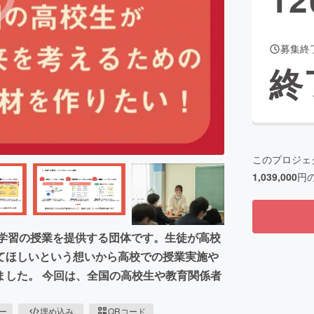
募集終
CAMPFIRE for Social Good
CAMPFIRE Creation
終
CAMPFIREふるさと納税
machi-ya
コミュニティ
このプロジェ
1,039,000
円
究学習の授業を提供する団体です。生徒が高校
てほしいという想いから高校での授業実施や
ました。 今回は、全国の高校生や教育関係者
ピー
埋め込み
QRコード