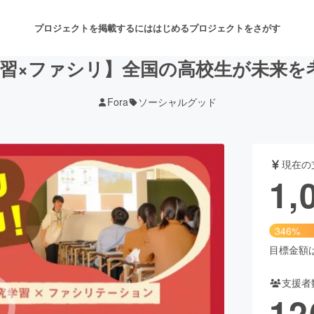
プロジェクトを掲載するには
はじめる
プロジェクトをさがす
学習×ファシリ】全国の高校生が未来を
Fora
ソーシャルグッド
注目のリターン
注目の新着プロジェクト
募集終了が近いプロジェクト
も
現在の
音楽
舞台・パフォーマンス
1,
ゲーム・サービス開発
フード・飲食店
346%
書籍・雑誌出版
アニメ・漫画
目標金額は3
支援者
チャレンジ
ビューティー・ヘルスケ
12