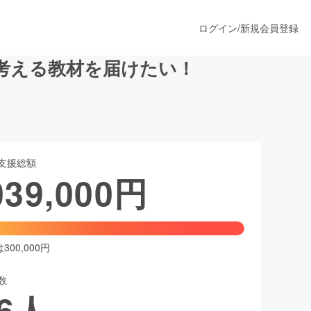
ログイン
/
新規会員登録
考える教材を届けたい！
うすぐ公開されます
支援総額
プロダクト
039,000
円
ファッション
スポーツ
00,000円
数
ア
ソーシャルグッド
6
人