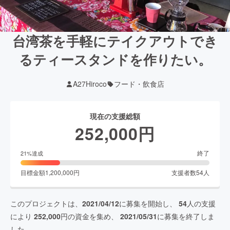
台湾茶を手軽にテイクアウトでき
るティースタンドを作りたい。
A27Hiroco
フード・飲食店
現在の支援総額
252,000
円
終了
21
%達成
目標金額
1,200,000
円
支援者数
54
人
このプロジェクトは、
2021/04/12
に募集を開始し、
54
人の支援
により
252,000
円の資金を集め、
2021/05/31
に募集を終了しま
した