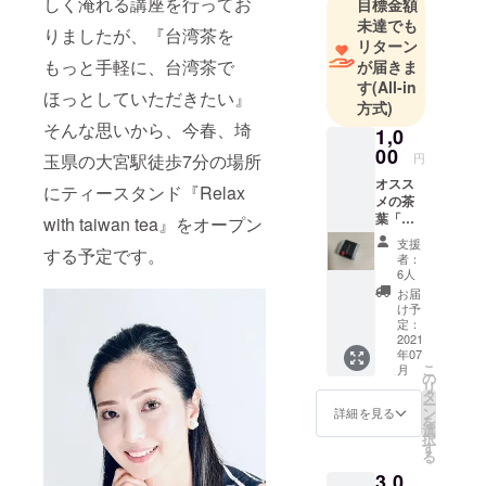
しく淹れる講座を行ってお
目標金額
未達でも
りましたが、『台湾茶を
リターン
もっと手軽に、台湾茶で
が届きま
す
(All-in
ほっとしていただきたい』
方式)
そんな思いから、今春、埼
1,0
00
円
玉県の大宮駅徒歩7分の場所
オスス
にティースタンド『Relax
メの茶
葉「蜜
with taiwan tea』をオープン
香金萱
支援
茶」
する予定です。
者：
(みっこ
6人
うきん
お届
せん
け予
ちゃ)の
定：
茶葉
2021
年07
(20g)を
こ
月
お送り
の
リ
いたし
タ
ー
ます。
ン
詳細を見る
を
お手持
選
択
ちの急
す
る
須や
3,0
ティー