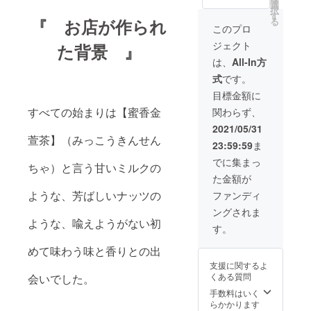
て有名
選
択
な茶葉
す
る
『 お店が作られ
「阿里
このプロ
山高山
ジェクト
た背景 』
茶」(あ
りさん
は、
All-In方
こうざ
式
です。
んちゃ)
の茶葉
目標金額に
(100g)
すべての始まりは【蜜香金
関わらず、
をセッ
トにし
2021/05/31
てお送
萱茶】（みっこうきんせん
23:59:59
ま
りいた
しま
でに集まっ
ちゃ）と言う甘いミルクの
す。 お
た金額が
手持ち
の急須
ような、芳ばしいナッツの
ファンディ
や
ングされま
ティー
ような、喩えようがない初
ポッ
す。
ト、マ
グカッ
めて味わう味と香りとの出
プでも
支援に関するよ
飲めま
くある質問
会いでした。
す。
手数料はいく
らかかります