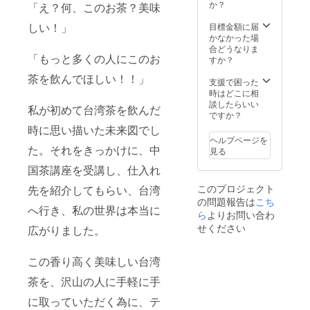
か？
「え？何、このお茶？美味
しい！」
目標金額に届
かなかった場
合どうなりま
「もっと多くの人にこのお
すか？
茶を飲んでほしい！！」
支援で困った
時はどこに相
談したらいい
私が初めて台湾茶を飲んだ
ですか？
時に思い描いた未来図でし
ヘルプページを
た。それをきっかけに、中
見る
国茶講座を受講し、仕入れ
このプロジェクト
先を紹介してもらい、台湾
の問題報告は
こち
へ行き、私の世界は本当に
ら
よりお問い合わ
せください
広がりました。
この香り高く美味しい台湾
茶を、沢山の人に手軽に手
に取っていただく為に、テ