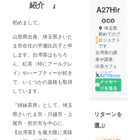
紹介 』
A27Hir
oco
初めまして。
埼玉県
初めてのプ
山形県出身、埼玉県さいた
ロジェクト
ま市在住の平瀬比呂子と申
です
台湾茶の講
します。台湾茶はもちろ
座や講座、
ん、紅茶（特にアールグレ
出張カフェ
イ）やハーブティーが好き
などを行っ
A27Hiroco
ておりま
メッセー
で、いくつかの資格も取得
す。
ジを送る
しています。
『姉妹茶房』として、埼玉
リターンを
県さいたま市・川越市・上
尾市・所沢市を中心に、
選ぶ
【台湾茶】を最大限に美味