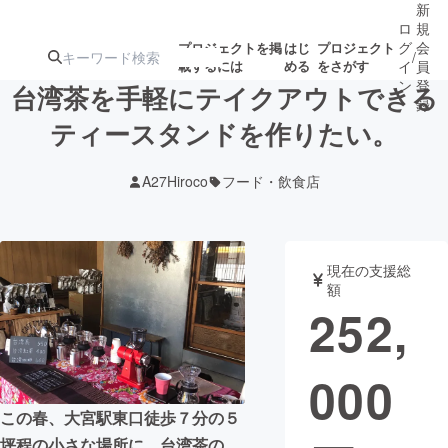
新
ロ
規
グ
会
プロジェクトを掲
はじ
プロジェクト
/
載するには
める
をさがす
イ
員
ン
登
台湾茶を手軽にテイクアウトできる
録
ティースタンドを作りたい。
人気のプロ
注目のリ
注目の新着プロ
募集終了が近いプ
もうすぐ公開
A27Hiroco
フード・飲食店
ジェクト
ターン
ジェクト
ロジェクト
されます
アート・写真
音楽
現在の支援総
額
252,
テクノロジー・ガジェット
ゲーム・サ
000
映像・映画
書籍・雑誌
この春、大宮駅東口徒歩７分の５
ビジネス・起業
チャレンジ
坪程の小さな場所に、台湾茶の