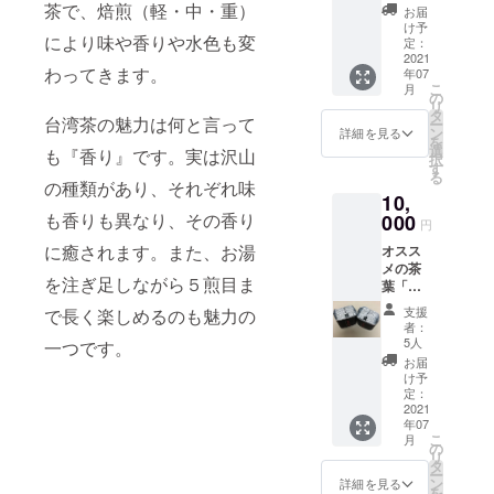
うきん
す。飲
茶で、焙煎（軽・中・重）
お届
せん
み比べ
け予
により味や香りや水色も変
ちゃ)の
てお楽
定：
茶葉
2021
しみく
わってきます。
年07
(100g)
ださ
こ
月
をお送
い。 お
の
リ
りいた
手持ち
タ
台湾茶の魅力は何と言って
ー
しま
の急須
ン
詳細を見る
を
す。 お
や
選
も『香り』です。実は沢山
択
手持ち
ティー
す
る
の急須
ポッ
の種類があり、それぞれ味
10,
や
ト、マ
ティー
も香りも異なり、その香り
000
グカッ
円
ポッ
プでも
に癒されます。また、お湯
オスス
ト、マ
飲めま
メの茶
グカッ
す。
を注ぎ足しながら５煎目ま
葉「蜜
プでも
香金萱
飲めま
支援
で長く楽しめるのも魅力の
茶」
す。
者：
(みっこ
5人
一つです。
うきん
お届
せん
け予
ちゃ)の
定：
茶葉
2021
年07
(100g)
こ
月
と台湾
の
リ
のお土
タ
ー
産とし
ン
詳細を見る
を