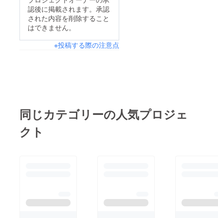
で、大宮にお越しの際
認後に掲載されます。承認
名のご支援者様より
は是非、お立ち寄り下
された内容を削除すること
252,000円ものご支援
さいませ♪お店の通り
はできません。
をいただく事が叶いま
では「おおみやスト
※投稿する際の注意点
した。ご支援者の皆様
リートテラス@中央通
と応援して下さった
り」と言うプロジェク
方々のお陰でありま
トの為、草木のプラン
す。心より御礼申し上
ターやベンチやドリン
げます。5/15にオープ
クホルダーが設置さ
ンしてより、友人・知
れ、緑化滞在空間が作
同じカテゴリーの人気プロジェ
人の方々が入れ替わり
られています。平瀬比
クト
立ち替わりご来店下
呂子
さっております。ご支
援下さった方もご来店
下さり、その度にお祝
いのお言葉や応援のお
言葉を頂戴しておりま
す。本当に本当にあり
がとうございます。今