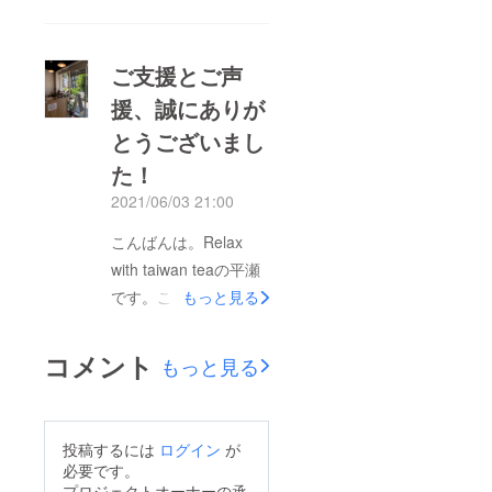
ご支援、誠に有難うご
さいませ。これからア
ざいます。心より感謝
イスティーや水出しの
申し上げます。リター
ご支援とご声
美味しい季節となりま
ン品の茶葉が大量に届
した。是非、台湾茶を
援、誠にありが
きました！現在、発送
お楽しみいただけたら
とうございまし
に向けて準備中でござ
幸いです。届いた商品
いますので、今しばら
た！
に不都合がございまし
くお待ちいただけたら
2021/06/03 21:00
たら、ご遠慮なくご連
幸いでございます。店
絡をお待ちしておりま
こんばんは。Relax
舗では、土日限定では
す。平瀬比呂子
with taiwan teaの平瀬
ありますが、話題の
です。この度は温かい
もっと見る
「台湾カステラ」を販
ご支援、誠に有難うご
売中です。ボックス入
ざいます。心より感謝
りと一口サイズカップ
コメント
もっと見る
申し上げます。5月31
入りの２種類をご用
日、無事に募集終了日
意。各500円(税込)で
を迎えられました事に
す。今後は平日の販売
投稿するには
ログイン
が
感謝の気持ちでいっぱ
も検討しておりますの
必要です。
いです。最終的には54
プロジェクトオーナーの承