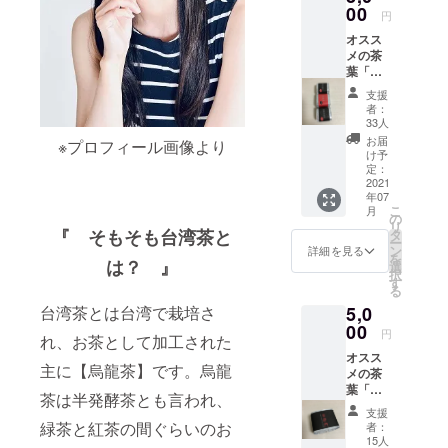
ポッ
00
円
ト、マ
オスス
グカッ
メの茶
プでも
葉「蜜
飲めま
香金萱
す。
支援
茶(みっ
者：
こうき
33人
んせん
お届
※プロフィール画像より
ちゃ)」
け予
と「凍
定：
頂烏龍
2021
年07
茶（と
こ
月
うちょ
の
リ
ううー
『 そもそも台湾茶と
タ
ー
ろん
ン
詳細を見る
を
ちゃ）
は？ 』
選
択
」と
す
る
「四季
5,0
台湾茶とは台湾で栽培さ
春茶
（しき
00
円
れ、お茶として加工された
はる
オスス
ちゃ）
主に【烏龍茶】です。烏龍
メの茶
」、そ
葉「蜜
れぞれ
茶は半発酵茶とも言われ、
香金萱
20gをお
支援
茶」
送りい
緑茶と紅茶の間ぐらいのお
者：
(みっこ
たしま
15人