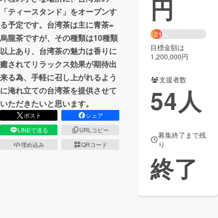
円
「ティースタンド」をオープンす
まちづくり・地域活性化
る予定です。台湾茶は主に青茶=
21%
烏龍茶ですが、その種類は10種類
目標金額は
CAMPFIRE for Social Good
CAMPFIRE Creation
以上あり、台湾茶の魅力は香りに
1,200,000円
CAMPFIREふるさと納税
machi-ya
コミュニティ
癒されてリラックス効果が期待出
来る為、手軽に召し上がれるよう
支援者数
54
人
に淹れ立ての台湾茶を提供させて
いただきたいと思います。
ポスト
シェア
LINEで送る
URLコピー
募集終了まで残
り
埋め込み
QRコード
終了