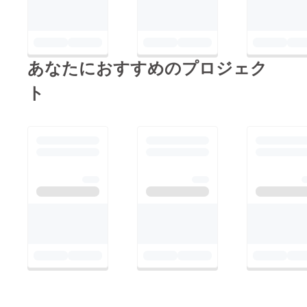
後は、少しずつご支援
者様へリターン商品の
発送をさせていただき
あなたにおすすめのプロジェク
たいと思いますので、
商品の到着をお待ちい
ト
ただけたら幸いです。
店舗の状況もお伝えし
ていきたいと思います
ので、今後とも宜しく
お願い申し上げます。
姪っ子に描いてもらっ
た看板です。材料費は
500円程です。Relax
with taiwan tea 平瀬比
呂子