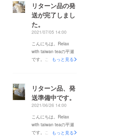
リターン品の発
送が完了しまし
た。
2021/07/05 14:00
こんにちは。Relax
with taiwan teaの平瀬
です。この度は温かい
もっと見る
ご支援、誠に有難うご
ざいました。心より感
謝申し上げます。大変
リターン品、発
お待たせ致しました
送準備中です。
が、本日、リターン品
2021/06/26 14:00
を普通郵便にて郵送い
たしました。地域に
こんにちは。Relax
よっては配達に遅れが
with taiwan teaの平瀬
出るとの事でしたの
です。この度は温かい
もっと見る
で、その旨ご了承くだ