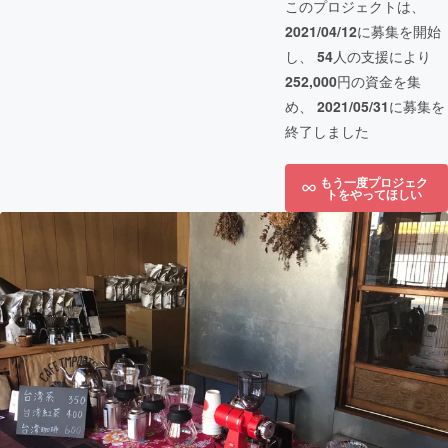
このプロジェクトは、
2021/04/12
に募集を開始
し、
54
人の支援により
252,000
円の資金を集
め、
2021/05/31
に募集を
終了しました
もう一度プロジェク
トをやってほしい