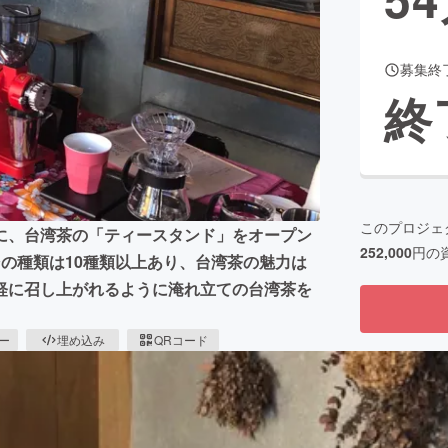
募集終
CAMPFIRE for Social Good
CAMPFIRE Creation
終
CAMPFIREふるさと納税
machi-ya
コミュニティ
このプロジェ
に、台湾茶の「ティースタンド」をオープン
252,000
円の
の種類は10種類以上あり、台湾茶の魅力は
軽に召し上がれるように淹れ立ての台湾茶を
ピー
埋め込み
QRコード