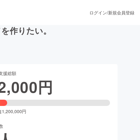
ログイン
/
新規会員登録
ドを作りたい。
うすぐ公開されます
支援総額
プロダクト
2,000
円
ファッション
スポーツ
,200,000円
数
ア
ソーシャルグッド
人