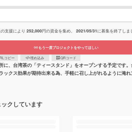
人の支援により
252,000
円の資金を集め、
2021/05/31
に募集を終了しま
もう一度プロジェクトをやってほしい
RLコピー
埋め込み
QRコード
所に、台湾茶の「ティースタンド」をオープンする予定です。台
ラックス効果が期待出来る為、手軽に召し上がれるように淹れ
ェックしています