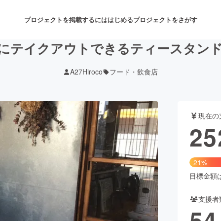
プロジェクトを掲載するには
はじめる
プロジェクトをさがす
にテイクアウトできるティースタン
A27Hiroco
フード・飲食店
注目のリターン
注目の新着プロジェクト
募集終了が近いプロジェクト
も
現在の
音楽
舞台・パフォーマンス
25
ゲーム・サービス開発
フード・飲食店
21%
書籍・雑誌出版
アニメ・漫画
目標金額は1
支援者
チャレンジ
ビューティー・ヘルスケ
54