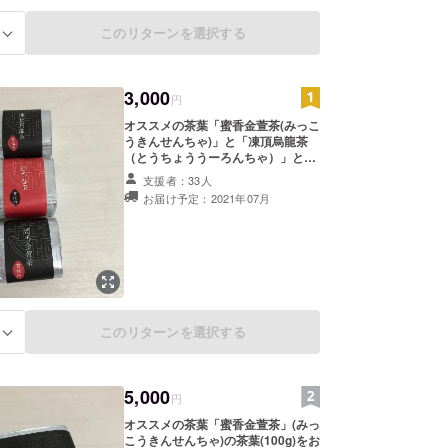
このリターンを選択する
る
3,000
円
オススメの茶葉「蜜香金萱茶(みっこ
うきんせんちゃ)」と「凍頂烏龍茶
（とうちょううーろんちゃ）」と
「四季春茶（しきはるちゃ）」、そ
支援者：33人
れぞれ20gをお送りいたします。飲
お届け予定：2021年07月
み比べてお楽しみください。 お手持
ちの急須やティーポット、マグカッ
プでも飲めます。
このリターンを選択する
る
5,000
円
オススメの茶葉「蜜香金萱茶」(みっ
こうきんせんちゃ)の茶葉(100g)をお