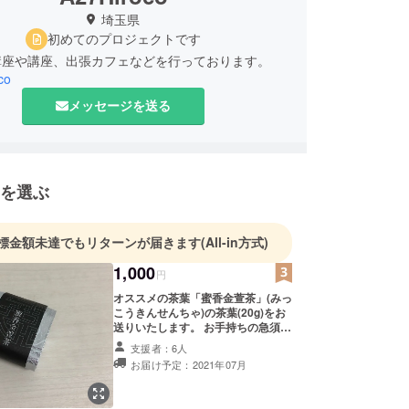
埼玉県
初めてのプロジェクトです
講座や講座、出張カフェなどを行っております。
co
メッセージを送る
を選ぶ
標金額未達でもリターンが届きます
(All-in方式)
1,000
円
オススメの茶葉「蜜香金萱茶」(みっ
こうきんせんちゃ)の茶葉(20g)をお
送りいたします。 お手持ちの急須や
ティーポット、マグカップでも飲め
支援者：6人
ます。
お届け予定：2021年07月