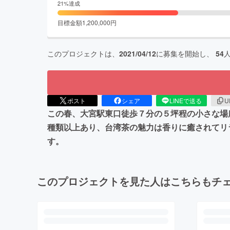
21
%達成
目標金額
1,200,000
円
このプロジェクトは、
2021/04/12
に募集を開始し、
54
ポスト
シェア
LINEで送る
U
この春、大宮駅東口徒歩７分の５坪程の小さな場
種類以上あり、台湾茶の魅力は香りに癒されてリ
す。
このプロジェクトを見た人はこちらもチ