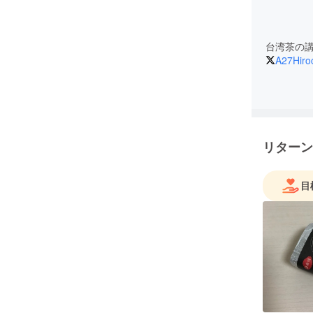
台湾茶の
A27Hiro
リターン
目