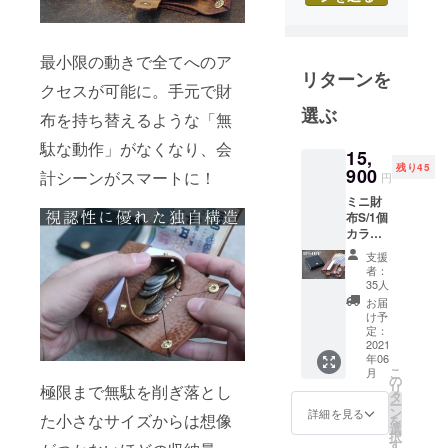
独学でレ
ザークラフ
トを学び、
最小限の動きで全てへのア
リターンを
「一時的な
クセスが可能に。手元で財
流行ではな
選ぶ
布を持ち替えるような「無
く、普遍的
な定番を」
駄な動作」がなくなり、会
15,
をテーマ
残り45
900
計シーンがスマートに！
円
に、自分に
ミニ財
しか出せな
布S/1個
い世界観を
カラー
はブ
日々模索し
支援
ラック
者：
ながら活動
orブラ
35人
ウン、
しておりま
お届
右利き
け予
す。
仕様、
定：
企画、デザ
左利き
2021
年06
仕様か
イン、製作
こ
月
らお選
の
まで一貫し
リ
極限まで無駄を削ぎ落とし
びくだ
タ
ー
て一人での
さい。
ン
詳細を見る
た小さなサイズからは想像
を
【販売
選
活動となり
択
予定価
す