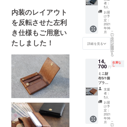
利き仕
料・税
として
者：
様、左
込で
ご理解
5人
内装のレイアウト
利き仕
す。 ※
いただ
お届
様から
天然素
きたく
け予
お選び
を反転させた左利
材、ハ
定：
思いま
くださ
2021
ンドメ
す。 ※
年06
い。
イドと
ご注文
き仕様もご用意い
こ
月
【販売
いう性
の
状況、
リ
予定価
質上、
タ
使用部
たしました！
ー
格
それぞ
ン
材の供
詳細を見る
を
17900
れ微妙
選
給状
択
円の
に表情
す
況、製
る
3200円
が異な
造工程
14,
OFF】 ※
りま
上の都
在庫な
このリ
700
す。そ
し
合等に
円
ターン
ういっ
より出
ミニ財
は送
た部分
荷時期
布S/1個
料・税
も含
が遅れ
ブラウ
込で
め、革
る場合
ン 【販
す。 ※
の魅力
があり
支援
売予定
天然素
として
ます。
者：
価格
材、ハ
ご理解
5人
17900
ンドメ
いただ
お届
円の
イドと
きたく
け予
3200円
いう性
定：
思いま
OFF】
2021
質上、
す。 ※
年06
右利き
それぞ
ご注文
こ
月
仕様、
れ微妙
の
状況、
リ