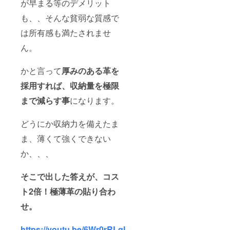
が早まる等のデメリット
も、、そんな貧弱な質感で
は所有感も満たされませ
ん。
かと言って
厚みのある革を
採用すれば、収納量を極限
まで減らす事
になります。
どうにか収納力を備えたま
ま、薄くて強くできない
か、、、
そこで出した答えが、コス
ト2倍！極薄革の貼り合わ
せ。
https://youtu.be/6Wr0rRLql