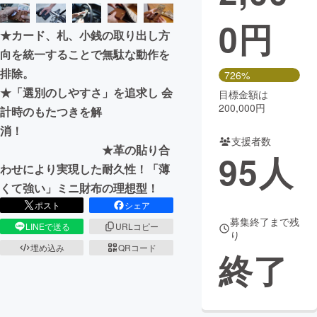
0
円
まちづくり・地域活性化
★カード、札、小銭の取り出し方
向を統一することで無駄な動作を
CAMPFIRE for Social Good
CAMPFIRE Creation
排除。
726%
CAMPFIREふるさと納税
machi-ya
コミュニティ
★「選別のしやすさ」を追求し 会
目標金額は
200,000円
計時のもたつきを解
消！
支援者数
★革の貼り合
95
人
わせにより実現した耐久性！「薄
くて強い」ミニ財布の理想型！
ポスト
シェア
募集終了まで残
LINEで送る
URLコピー
り
埋め込み
QRコード
終了