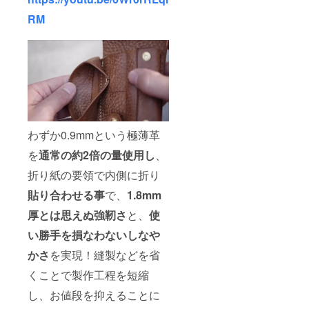
RM
わずか0.9mmという極薄革
を
通常の約2倍の量使用し
、
折り紙の要領で内側に折り
貼り合わせる事
で、
1.8mm
厚とは思えぬ強靭さ
と、
使
い勝手を損なわないしなや
かさ
を実現！縫製などを省
くことで製作工程を短縮
し、お値段を抑えることに