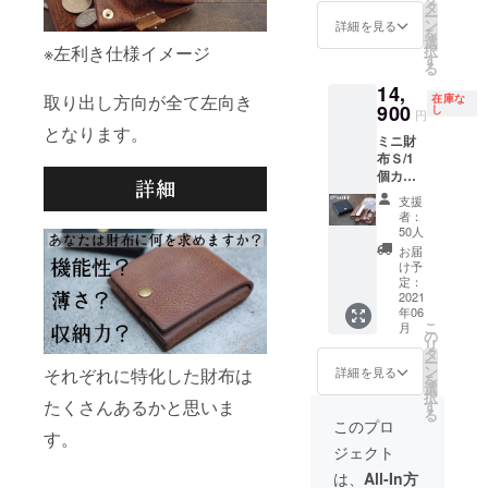
左利き
に表情
タ
使用部
ー
仕様か
が異な
ン
材の供
詳細を見る
を
らお選
りま
選
給状
※左利き仕様イメージ
択
び下さ
す。そ
す
況、製
る
い。 ※
ういっ
造工程
14,
このリ
た部分
上の都
取り出し方向が全て左向き
在庫な
ターン
900
も含
し
合等に
円
は送
め、革
より出
となります。
ミニ財
料・税
の魅力
荷時期
布Ｓ/1
込で
として
が遅れ
個カ
す。 ※
ご理解
る場合
ラーは
天然素
いただ
があり
支援
ブラッ
材、ハ
きたく
ます。
者：
クorブ
ンドメ
思いま
50人
ラウ
イドと
す。 ※
お届
ン、右
いう性
ご注文
け予
利き仕
質上、
定：
状況、
様、左
2021
それぞ
使用部
年06
利き仕
れ微妙
材の供
こ
月
様から
に表情
の
給状
リ
お選び
が異な
タ
況、製
ー
くださ
りま
ン
造工程
詳細を見る
それぞれに特化した財布は
を
い。
す。そ
選
上の都
択
【販売
たくさんあるかと思いま
ういっ
す
合等に
る
予定価
た部分
より出
このプロ
す。
格
も含
荷時期
ジェクト
17900
め、革
が遅れ
円の
の魅力
る場合
は、
All-In方