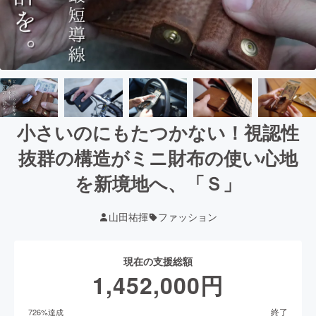
小さいのにもたつかない！視認性
抜群の構造がミニ財布の使い心地
を新境地へ、「Ｓ」
山田祐揮
ファッション
現在の支援総額
1,452,000
円
終了
726
%達成