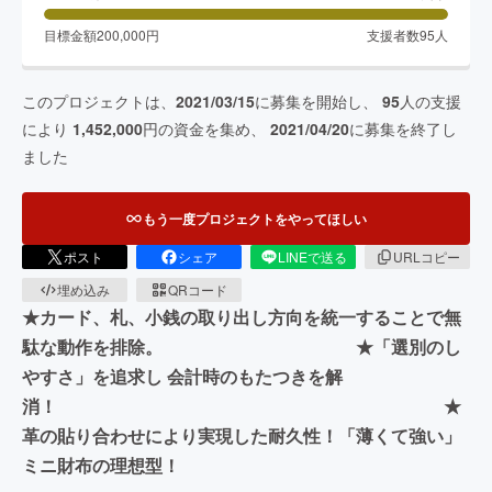
目標金額
200,000
円
支援者数
95
人
このプロジェクトは、
2021/03/15
に募集を開始し、
95
人の支援
により
1,452,000
円の資金を集め、
2021/04/20
に募集を終了し
ました
もう一度プロジェクトをやってほしい
ポスト
シェア
LINEで送る
URLコピー
埋め込み
QRコード
★カード、札、小銭の取り出し方向を統一することで無
駄な動作を排除。 ★「選別のし
やすさ」を追求し 会計時のもたつきを解
消！ ★
革の貼り合わせにより実現した耐久性！「薄くて強い」
ミニ財布の理想型！