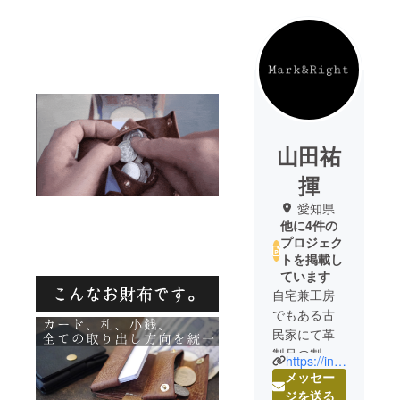
山田祐
揮
愛知県
他に4件の
プロジェク
トを掲載し
ています
自宅兼工房
でもある古
民家にて革
製品の製作
https://instagram.com/yk_ymd416
をしており
メッセー
ます。
ジを送る