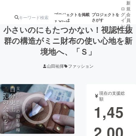
新
ロ
規
グ
会
プロジェクトを掲載
プロジェクトを
/
するには
さがす
イ
員
ン
登
小さいのにもたつかない！視認性抜
録
群の構造がミニ財布の使い心地を新
境地へ、「Ｓ」
人気のプロ
注目のリ
注目の新着プロ
募集終了が近いプ
もうすぐ公開
ジェクト
ターン
ジェクト
ロジェクト
されます
山田祐揮
ファッション
アート・写真
音楽
現在の支援総
テクノロジー・ガジェット
ゲーム・サ
額
1,45
映像・映画
書籍・雑誌
2,00
ビジネス・起業
チャレンジ