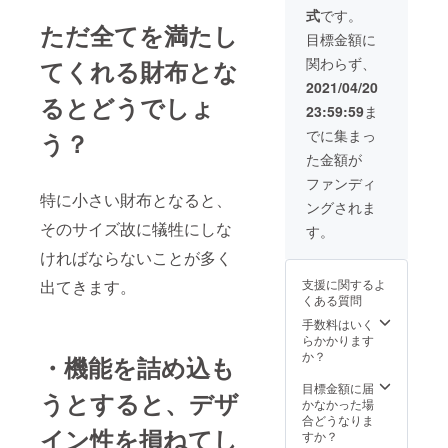
3000円
として
があり
式
です。
OFF】 ※
ご理解
ます。
ただ全てを満たし
このリ
いただ
目標金額に
ターン
きたく
関わらず、
てくれる財布とな
は送
思いま
料・税
す。 ※
2021/04/20
込で
るとどうでしょ
ご注文
23:59:59
ま
す。 ※
状況、
天然素
使用部
でに集まっ
う？
材、ハ
材の供
た金額が
ンドメ
給状
イドと
況、製
ファンディ
いう性
造工程
特に小さい財布となると、
ングされま
質上、
上の都
それぞ
そのサイズ故に犠牲にしな
合等に
す。
れ微妙
より出
ければならないことが多く
に表情
荷時期
が異な
が遅れ
出てきます。
支援に関するよ
りま
る場合
くある質問
す。そ
があり
ういっ
ます。
手数料はいく
た部分
らかかります
も含
か？
・機能を詰め込も
め、革
の魅力
目標金額に届
うとすると、デザ
として
かなかった場
ご理解
合どうなりま
イン性を損ねてし
いただ
すか？