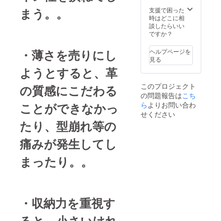
きたく
思いま
まう。。
支援で困った
す。 ※
時はどこに相
ご注文
談したらいい
状況、
ですか？
使用部
材の供
・薄さを売りにし
ヘルプページを
給状
見る
況、製
ようとすると、革
造工程
上の都
このプロジェクト
の質感にこだわる
合等に
の問題報告は
こち
より出
荷時期
ことができなかっ
ら
よりお問い合わ
が遅れ
せください
る場合
たり、型崩れ等の
があり
ます。
痛みが発生してし
まったり。。
・収納力を重視す
ると、小さいけれ