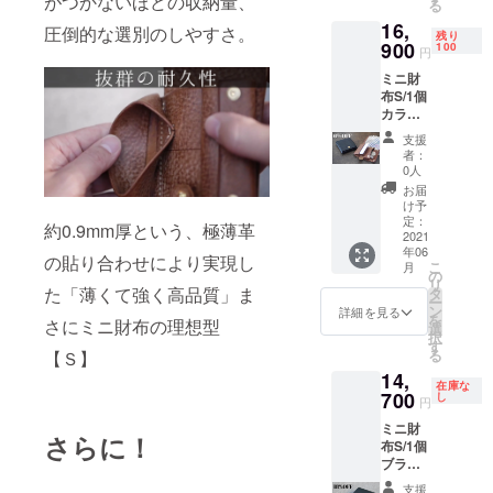
がつかないほどの収納量、
る
ますが、皆
格
16,
17900
様のご意見
圧倒的な選別のしやすさ。
残り
円の
900
100
円
や、温かい
2000円
声援に支え
ミニ財
OFF】 ※
布S/1個
このリ
られ、感謝
カラー
ターン
の想いを作
はブ
は送
支援
ラック
品に反映出
料・税
者：
orブラ
込で
0人
来ればと、
ウン、
す。 ※
お届
精進の毎日
右利き
天然素
け予
仕様、
材、ハ
定：
です。
約0.9mm厚という、極薄革
左利き
2021
ンドメ
年06
仕様か
イドと
の貼り合わせにより実現し
こ
月
らお選
いう性
の
リ
びくだ
た「薄くて強く高品質」ま
質上、
タ
ー
さい。
それぞ
ン
詳細を見る
を
さにミニ財布の理想型
【販売
れ微妙
選
択
予定価
に表情
す
る
【Ｓ】
格
が異な
14,
17900
りま
在庫な
円の
700
す。そ
し
円
1000円
ういっ
ミニ財
OFF】 ※
た部分
さらに！
布S/1個
このリ
も含
ブラッ
ターン
め、革
ク、右
は送
の魅力
支援