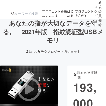
新
ロ
規
グ
会
プロジェクトを掲
はじ
プロジェクト
/
載するには
める
をさがす
イ
員
ン
登
あなたの指が大切なデータを守
録
る。 2021年版 指紋認証型USBメ
モリ
人気のプロ
注目のリ
注目の新着プロ
募集終了が近いプ
もうすぐ公開
ジェクト
ターン
ジェクト
ロジェクト
されます
tanpo
テクノロジー・ガジェット
アート・写真
音楽
現在の支援総
テクノロジー・ガジェット
ゲーム・サ
額
193,
映像・映画
書籍・雑誌
000
ビジネス・起業
チャレンジ