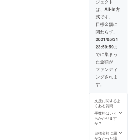
ジェクト
の
※デザイ
定価格
USBtou
ン・仕
12,000
は、
All-In方
ch3つ ※
様は変
円］ ※
式
です。
皆様の
更にな
皆様の
応援購
る可能
応援購
目標金額に
入によ
性もご
入によ
関わらず、
り量産
ざいま
り量産
効率が
す。ご
効率が
2021/05/31
向上し
了承く
向上し
23:59:59
ま
た場
ださ
た場
合、正
い。 ※
合、正
でに集まっ
規販売
ご注文
規販売
た金額が
価格が
状況、
価格が
販売予
使用部
販売予
ファンディ
定価格
材の供
定価格
ングされま
より下
給状
より下
がる可
況、製
がる可
す。
能性も
造工程
能性も
ござい
上の都
ござい
ます。
合等に
ます。
支援に関するよ
※デザイ
より出
※デザイ
くある質問
ン・仕
荷時期
ン・仕
様は変
が遅れ
手数料はいく
様は変
更にな
る場合
らかかります
更にな
る可能
があり
か？
る可能
性もご
ます。
性もご
ざいま
目標金額に届
ざいま
す。ご
かなかった場
す。ご