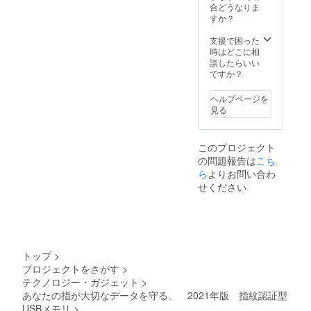
了承く
合どうなりま
了承く
ださ
すか？
ださ
い。 ※
い。 ※
ご注文
支援で困った
ご注文
状況、
時はどこに相
状況、
使用部
談したらいい
使用部
材の供
ですか？
材の供
給状
給状
況、製
況、製
ヘルプページを
造工程
造工程
見る
上の都
上の都
合等に
合等に
より出
より出
このプロジェクト
荷時期
荷時期
の問題報告は
こち
が遅れ
が遅れ
る場合
ら
よりお問い合わ
る場合
があり
があり
せください
ます。
ます。
トップ
>
プロジェクトをさがす
>
テクノロジー・ガジェット
>
あなたの指が大切なデータを守る。 2021年版 指紋認証型
USBメモリ
>