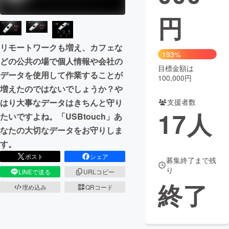
円
まちづくり・地域活性化
リモートワークも増え、カフェな
CAMPFIRE for Social Good
CAMPFIRE Creation
193%
どの公共の場で個人情報や会社の
CAMPFIREふるさと納税
machi-ya
コミュニティ
目標金額は
データを使用して作業することが
100,000円
増えたのではないでしょうか？や
支援者数
はり大事なデータはきちんと守り
17
人
たいですよね。「USBtouch」あ
なたの大切なデータをお守りしま
す。
ポスト
シェア
募集終了まで残
り
LINEで送る
URLコピー
終了
埋め込み
QRコード