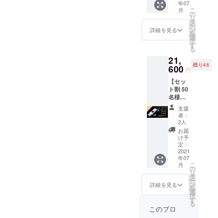
年07
［一般
様は変
ご注文
こ
月
販売予
更にな
の
状況、
リ
定価格
る可能
タ
使用部
ー
12,000
性もご
ン
材の供
詳細を見る
を
円］の
ざいま
選
給状
択
35％OF
す。ご
す
況、製
る
Fで
了承く
造工程
21,
7,800円
ださ
上の都
残り48
の
600
い。 ※
合等に
円
USBtou
ご注文
より出
【セッ
ch2つ ※
状況、
荷時期
ト割 50
皆様の
使用部
が遅れ
名様限
応援購
材の供
る場合
定
入によ
給状
があり
支援
40％OF
り量産
況、製
ます。
者：
F】
効率が
造工程
2人
USBtou
向上し
上の都
お届
ch×3
た場
合等に
け予
USBtou
合、正
定：
より出
ch 3つ
2021
規販売
荷時期
年07
［一般
価格が
が遅れ
こ
月
販売予
販売予
の
る場合
リ
定価格
定価格
タ
があり
ー
12,000
より下
ン
ます。
詳細を見る
を
円］の
がる可
選
USBtou
択
40％OF
能性も
す
ch 1つ
る
Fで
ござい
［一般
このプロ
7,200円
ます。
販売予