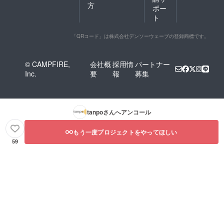
方
ポー
ト
「QRコード」は株式会社デンソーウェーブの登録商標です。
© CAMPFIRE,
会社概
採用情
パートナー
Inc.
要
報
募集
tanpo
さんへアンコール
もう一度プロジェクトをやってほしい
59