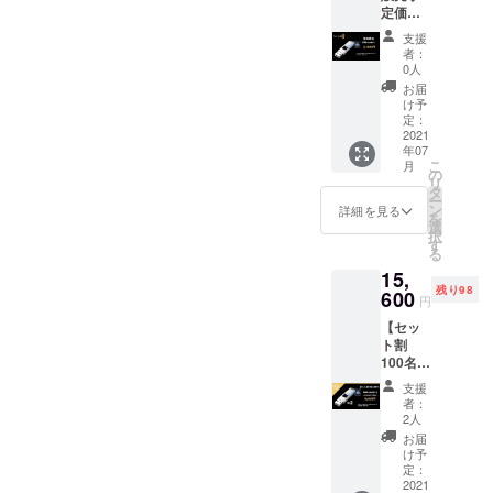
る場合
定価
皆様の
性もご
があり
格】
応援購
ざいま
ます。
支援
USBtou
入によ
す。ご
者：
ch 1つ
り量産
了承く
0人
［一般
効率が
ださ
お届
販売予
向上し
い。 ※
け予
定価格
た場
定：
ご注文
12,000
2021
合、正
状況、
年07
円］ ※
規販売
使用部
こ
月
皆様の
価格が
の
材の供
リ
応援購
販売予
タ
給状
ー
入によ
定価格
ン
況、製
詳細を見る
を
り量産
より下
選
造工程
択
効率が
がる可
す
上の都
る
向上し
能性も
合等に
15,
た場
ござい
より出
残り98
合、正
600
ます。
荷時期
円
規販売
※デザイ
が遅れ
【セッ
価格が
ン・仕
る場合
ト割
販売予
様は変
があり
100名様
定価格
更にな
ます。
限定
より下
る可能
支援
35％OF
がる可
性もご
者：
F】
能性も
ざいま
2人
USBtou
ござい
す。ご
お届
ch×2
ます。
了承く
け予
USBtou
※デザイ
定：
ださ
ch 2つ
2021
ン・仕
い。 ※