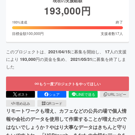
現在の支援総額
193,000
円
終了
193
%達成
目標金額
100,000
円
支援者数
17
人
このプロジェクトは、
2021/04/15
に募集を開始し、
17
人の支援
により
193,000
円の資金を集め、
2021/05/31
に募集を終了しま
した
もう一度プロジェクトをやってほしい
ポスト
シェア
LINEで送る
URLコピー
埋め込み
QRコード
リモートワークも増え、カフェなどの公共の場で個人情
報や会社のデータを使用して作業することが増えたので
はないでしょうか？やはり大事なデータはきちんと守り