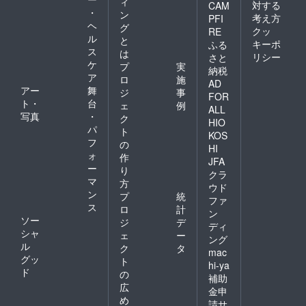
ィ
対する
CAM
・
ン
考え方
PFI
ヘ
グ
クッ
RE
ル
と
キーポ
ふる
ス
は
リシー
さと
ケ
プ
実
納税
ア
ロ
施
AD
アー
舞
ジ
事
FOR
ト・
台
ェ
例
ALL
写真
・
ク
HIO
パ
ト
KOS
フ
の
HI
ォ
作
JFA
ー
り
クラ
マ
方
ウド
ン
プ
統
ファ
ス
ロ
計
ン
ソー
ジ
デ
ディ
シャ
ェ
ー
ング
ル
ク
タ
mac
グッ
ト
hi-ya
ド
の
補助
広
金申
め
請サ