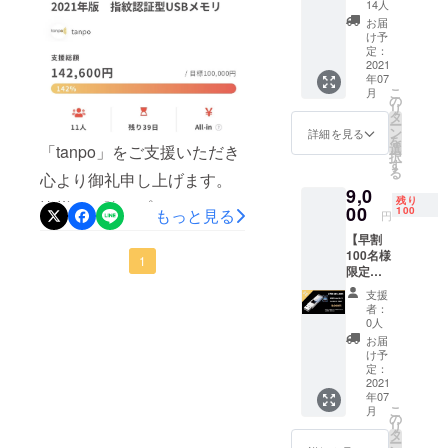
】
14人
USBtou
お届
に検討していただければ幸
ch×１
け予
USBtou
定：
いです！ 最後までどうぞよ
ch 1つ
2021
年07
ろしくお願い致します。
［一般
こ
月
販売予
の
リ
定価格
タ
ー
12,000
ン
詳細を見る
を
円］の
選
「tanpo」をご支援いただき
択
30％OF
す
る
心より御礼申し上げます。
Fで
9,0
8,400円
残り
皆様のお陰でプロジェクト
の
00
100
もっと見る
円
USBtou
開始わずか一週間で目標金
【早割
ch1つ ※
100名様
皆様の
額の142％を達成することが
1
限定
応援購
25％off
できました。この場をお借
入によ
支援
】
り量産
者：
りして重ねて御礼申し上げ
USBtou
効率が
0人
ch×１
向上し
お届
ます。お手元に届くまで暫
USBtou
た場
け予
ch 1つ
合、正
定：
く期間がありますが、お待
［一般
2021
規販売
年07
販売予
ち頂きますようどうぞよろ
価格が
こ
月
定価格
販売予
の
リ
しくお願い致します。ぜひ
12,000
定価格
タ
ー
円］の