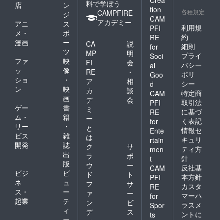
Crea
料で学ぼう
店
ン
tion
各種規定
CAMPFIRE
ジ
CAM
アカデミー
アニ
ス
利用規
PFI
メ・
ポ
約
RE
漫画
ー
CA
説
細則
for
ツ
MP
明
プライ
Soci
ファ
映
FI
会
バシー
al
ッ
像
RE
・
ポリ
Goo
ショ
・
ア
相
シー
d
ン
映
カ
談
特定商
CAM
画
デ
会
取引法
PFI
ゲー
書
ミ
に基づ
RE
ム・
籍
ー
く表記
for
サー
・
と
情報セ
Ente
ビス
雑
は
キュリ
rtain
開発
誌
ク
サ
ティ方
men
出
ラ
ポ
針
t
版
ウ
ー
反社基
CAM
ビジ
ビ
ド
ト
本方針
PFI
ネ
ュ
フ
サ
カスタ
RE
ス・
ー
ァ
ー
マーハ
for
起業
テ
ン
ビ
ラスメ
Spor
ィ
デ
ス
ントに
ts
ー