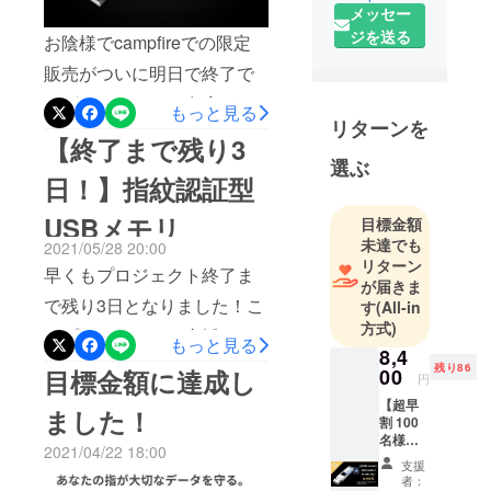
メッセー
ンで作業す
ジを送る
ることが増
お陰様でcampfireでの限定
え、カフェ
販売がついに明日で終了で
で作業して
ございます。まだ在庫がご
もっと見る
いる時、重
リターンを
ざいますので、ぜひこの機
要なデータ
【終了まで残り3
が入ってい
会にお買い求めくださいま
選ぶ
日！】指紋認証型
るUSBメモ
せ！最後までどうぞよろし
リを紛失。
USBメモリ
目標金額
くお願い致します。tanpo
そのことを
未達でも
2021/05/28 20:00
スタッフ一同
きっかけに
リターン
早くもプロジェクト終了ま
USBセキュ
が届きま
で残り3日となりました！こ
リティを見
す
(All-in
方式)
直し、セ
のプロジェクトに支援して
もっと見る
キュリティ
8,4
ただいた方々には感謝しか
残り86
00
目標金額に達成し
対策のして
円
ありません‼まだ購入を悩ん
あるUSBメ
【超早
ました！
割 100
モリ、
でいる方！残り3日でCAMP
名様限
USBtouchを
2021/04/22 18:00
FIRE限定の特別価格が終了
定
支援
製作。
30％off
者：
となります。ぜひこの機会