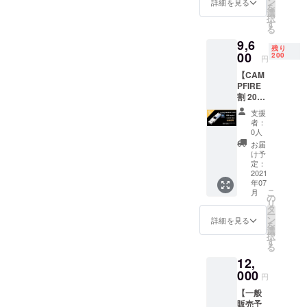
より下
ン
詳細を見る
ご友人や同僚の方、SNSな
を
25％OF
がる可
選
択
Fで
能性も
す
どでも拡散いただけますと
る
9,000円
ござい
9,6
の
幸いです。また、まだ在庫
ます。
残り
USBtou
00
※デザイ
200
円
はございますので、購入が
ch1つ ※
ン・仕
【CAM
皆様の
様は変
まだの方は是非この機会に
PFIRE
応援購
更にな
割 200
入によ
る可能
ご覧くださいませ。今後と
名様限
り量産
性もご
支援
定
効率が
も引継ぎよろしくお願い致
ざいま
者：
20％off
向上し
す。ご
0人
します。tanpo スタッフ一
】
た場
了承く
お届
USBtou
合、正
ださ
け予
同より
ch×１
規販売
定：
い。 ※
USBtou
2021
価格が
ご注文
年07
ch 1つ
販売予
状況、
こ
月
［一般
定価格
の
使用部
リ
販売予
より下
タ
材の供
ー
定価格
がる可
ン
給状
詳細を見る
を
12,000
能性も
選
況、製
択
円］の
ござい
す
造工程
る
20％OF
ます。
上の都
12,
Fで
※デザイ
合等に
9,600円
000
ン・仕
より出
円
の
様は変
荷時期
【一般
USBtou
更にな
が遅れ
販売予
ch1つ ※
る可能