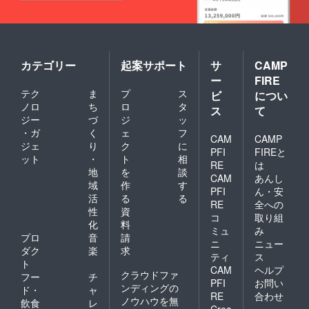
カテゴリー
起案サポート
サ
CAMP
ー
FIRE
テク
ま
プ
ス
ビ
につい
ノロ
ち
ロ
タ
ス
て
ジー
づ
ジ
ッ
・ガ
く
ェ
フ
CAM
CAMP
ジェ
り
ク
に
PFI
FIREと
ット
・
ト
相
RE
は
地
を
談
CAM
あんし
域
作
す
PFI
ん・安
活
る
る
RE
全への
性
資
コ
取り組
化
料
ミュ
み
プロ
音
請
ニ
ニュー
ダク
楽
求
ティ
ス
ト
CAM
ヘルプ
クラウドファ
フー
チ
PFI
お問い
ンディングの
ド・
ャ
RE
合わせ
ノウハウを無
飲食
レ