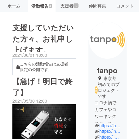
ホーム
支援者
仲間募集
コメント
活動報告
17
4
支援していただい
た方々、お礼申し
上げます。
2021/06/01 18:00
こちらの活動報告は支援者
tanpo
限定の公開です。
東京都
【急げ！明日で終
初めてのプ
ロジェクト
了】
です
2021/05/30 12:00
コロナ禍で
カフェやコ
ワーキング
スペースな
https://iamordinary33.wixsite.com/my-site
どの公共の
https://instagram.com/tanpo_official
場でパソコ
https://lin.ee/uooL12X