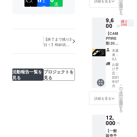
ス
ェ
より下
ン
詳細を見る
を
送
25％OF
がる可
選
ト
ア
択
Fで
る
能性も
す
る
9,000円
ござい
9,6
の
ます。
残り
USBtou
00
※デザイ
200
円
ch1つ ※
ン・仕
【CAM
皆様の
様は変
PFIRE
応援購
【終了まで残り3
更にな
割 200
入によ
る可能
日！】指紋認証
名様限
り量産
性もご
型USBメモリ
支援
定
効率が
ざいま
者：
20％off
向上し
す。ご
0人
】
た場
了承く
お届
USBtou
合、正
ださ
け予
活動報告一覧を
プロジェクトを
ch×１
規販売
定：
い。 ※
見る
見る
USBtou
2021
価格が
ご注文
年07
ch 1つ
販売予
状況、
こ
月
［一般
定価格
の
使用部
リ
販売予
より下
タ
材の供
ー
定価格
がる可
ン
給状
詳細を見る
を
12,000
能性も
選
況、製
択
円］の
ござい
す
造工程
る
20％OF
ます。
上の都
12,
Fで
※デザイ
合等に
9,600円
000
ン・仕
より出
円
の
様は変
荷時期
【一般
USBtou
更にな
が遅れ
販売予
ch1つ ※
る可能