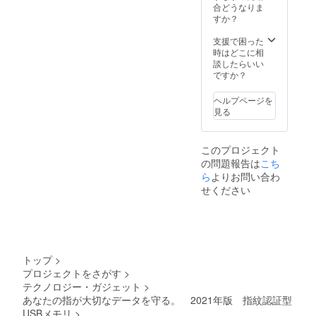
了承く
合どうなりま
了承く
ださ
すか？
ださ
い。 ※
い。 ※
ご注文
支援で困った
ご注文
状況、
時はどこに相
状況、
使用部
談したらいい
使用部
材の供
ですか？
材の供
給状
給状
況、製
況、製
ヘルプページを
造工程
造工程
見る
上の都
上の都
合等に
合等に
より出
より出
このプロジェクト
荷時期
荷時期
の問題報告は
こち
が遅れ
が遅れ
る場合
ら
よりお問い合わ
る場合
があり
があり
せください
ます。
ます。
トップ
>
プロジェクトをさがす
>
テクノロジー・ガジェット
>
あなたの指が大切なデータを守る。 2021年版 指紋認証型
USBメモリ
>