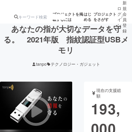
新
ロ
規
グ
会
プロジェクトを掲
はじ
プロジェクト
/
載するには
める
をさがす
イ
員
ン
登
あなたの指が大切なデータを守
録
る。 2021年版 指紋認証型USBメ
モリ
人気のプロ
注目のリ
注目の新着プロ
募集終了が近いプ
もうすぐ公開
ジェクト
ターン
ジェクト
ロジェクト
されます
tanpo
テクノロジー・ガジェット
アート・写真
音楽
現在の支援総
テクノロジー・ガジェット
ゲーム・サ
額
193,
映像・映画
書籍・雑誌
000
ビジネス・起業
チャレンジ