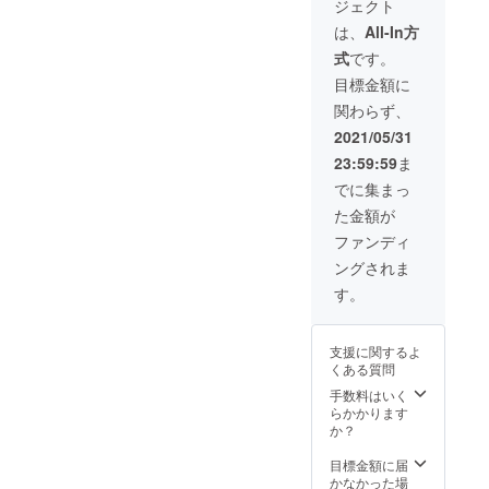
ジェクト
の
※デザイ
定価格
USBtou
ン・仕
12,000
は、
All-In方
ch3つ ※
様は変
円］ ※
式
です。
皆様の
更にな
皆様の
応援購
る可能
応援購
目標金額に
入によ
性もご
入によ
関わらず、
り量産
ざいま
り量産
効率が
す。ご
効率が
2021/05/31
向上し
了承く
向上し
23:59:59
ま
た場
ださ
た場
合、正
い。 ※
合、正
でに集まっ
規販売
ご注文
規販売
た金額が
価格が
状況、
価格が
販売予
使用部
販売予
ファンディ
定価格
材の供
定価格
ングされま
より下
給状
より下
がる可
況、製
がる可
す。
能性も
造工程
能性も
ござい
上の都
ござい
ます。
合等に
ます。
支援に関するよ
※デザイ
より出
※デザイ
くある質問
ン・仕
荷時期
ン・仕
様は変
が遅れ
手数料はいく
様は変
更にな
る場合
らかかります
更にな
る可能
があり
か？
る可能
性もご
ます。
性もご
ざいま
目標金額に届
ざいま
す。ご
かなかった場
す。ご