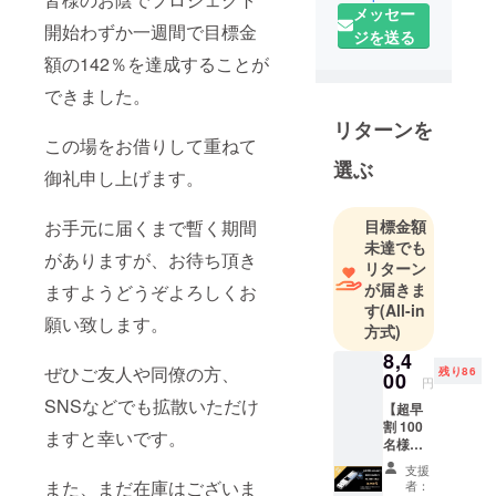
メッセー
ンで作業す
開始わずか一週間で目標金
ジを送る
ることが増
額の142％を達成することが
え、カフェ
で作業して
できました。
いる時、重
リターンを
要なデータ
この場をお借りして重ねて
が入ってい
選ぶ
御礼申し上げます。
るUSBメモ
リを紛失。
お手元に届くまで暫く期間
目標金額
そのことを
未達でも
がありますが、お待ち頂き
きっかけに
リターン
USBセキュ
が届きま
ますようどうぞよろしくお
リティを見
す
(All-in
願い致します。
方式)
直し、セ
キュリティ
8,4
ぜひご友人や同僚の方、
残り86
00
対策のして
円
SNSなどでも拡散いただけ
あるUSBメ
【超早
割 100
モリ、
ますと幸いです。
名様限
USBtouchを
定
支援
製作。
30％off
また、まだ在庫はございま
者：