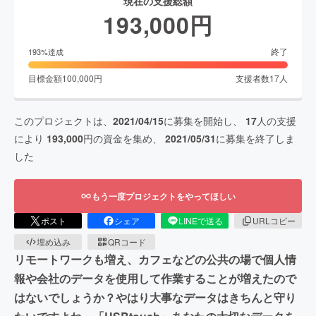
現在の支援総額
193,000
円
終了
193
%達成
目標金額
100,000
円
支援者数
17
人
このプロジェクトは、
2021/04/15
に募集を開始し、
17
人の支援
により
193,000
円の資金を集め、
2021/05/31
に募集を終了しま
した
もう一度プロジェクトをやってほしい
ポスト
シェア
LINEで送る
URLコピー
埋め込み
QRコード
リモートワークも増え、カフェなどの公共の場で個人情
報や会社のデータを使用して作業することが増えたので
はないでしょうか？やはり大事なデータはきちんと守り