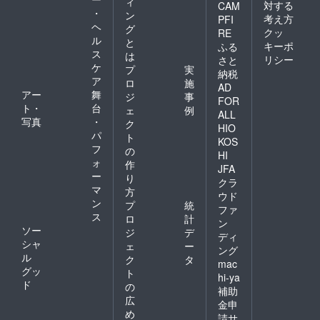
ィ
対する
CAM
・
ン
考え方
PFI
ヘ
グ
クッ
RE
ル
と
キーポ
ふる
ス
は
リシー
さと
ケ
プ
実
納税
ア
ロ
施
AD
アー
舞
ジ
事
FOR
ト・
台
ェ
例
ALL
写真
・
ク
HIO
パ
ト
KOS
フ
の
HI
ォ
作
JFA
ー
り
クラ
マ
方
ウド
ン
プ
統
ファ
ス
ロ
計
ン
ソー
ジ
デ
ディ
シャ
ェ
ー
ング
ル
ク
タ
mac
グッ
ト
hi-ya
ド
の
補助
広
金申
め
請サ