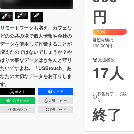
円
まちづくり・地域活性化
リモートワークも増え、カフェな
CAMPFIRE for Social Good
CAMPFIRE Creation
193%
どの公共の場で個人情報や会社の
CAMPFIREふるさと納税
machi-ya
コミュニティ
目標金額は
データを使用して作業することが
100,000円
増えたのではないでしょうか？や
支援者数
はり大事なデータはきちんと守り
17
人
たいですよね。「USBtouch」あ
なたの大切なデータをお守りしま
す。
ポスト
シェア
募集終了まで残
り
LINEで送る
URLコピー
終了
埋め込み
QRコード