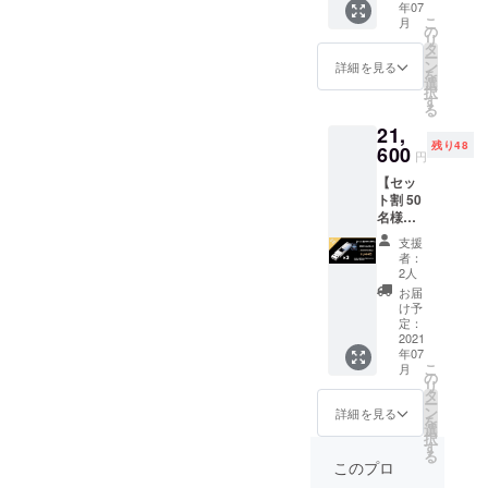
年07
［一般
様は変
ご注文
こ
月
販売予
更にな
の
状況、
リ
定価格
る可能
タ
使用部
ー
12,000
性もご
ン
材の供
詳細を見る
を
円］の
ざいま
選
給状
択
35％OF
す。ご
す
況、製
る
Fで
了承く
造工程
21,
7,800円
ださ
上の都
残り48
の
600
い。 ※
合等に
円
USBtou
ご注文
より出
【セッ
ch2つ ※
状況、
荷時期
ト割 50
皆様の
使用部
が遅れ
名様限
応援購
材の供
る場合
定
入によ
給状
があり
支援
40％OF
り量産
況、製
ます。
者：
F】
効率が
造工程
2人
USBtou
向上し
上の都
お届
ch×3
た場
合等に
け予
USBtou
合、正
定：
より出
ch 3つ
2021
規販売
荷時期
年07
［一般
価格が
が遅れ
こ
月
販売予
販売予
の
る場合
リ
定価格
定価格
タ
があり
ー
12,000
より下
ン
ます。
詳細を見る
を
円］の
がる可
選
USBtou
択
40％OF
能性も
す
ch 1つ
る
Fで
ござい
［一般
このプロ
7,200円
ます。
販売予