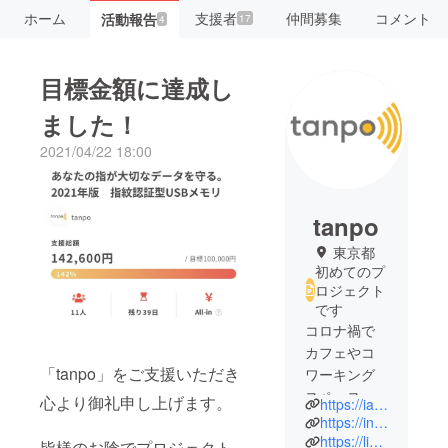
ホーム
支援者
仲間募集
コメント
活動報告
17
4
目標金額に達成し
ました！
2021/04/22 18:00
tanpo
東京都
初めてのプ
ロジェクト
です
コロナ禍で
カフェやコ
「tanpo」をご支援いただき
ワーキング
スペースな
心より御礼申し上げます。
https://iamordinary33.wixsite.com/my-site
どの公共の
https://instagram.com/tanpo_official
場でパソコ
https://lin.ee/uooL12X
皆様のお陰でプロジェクト