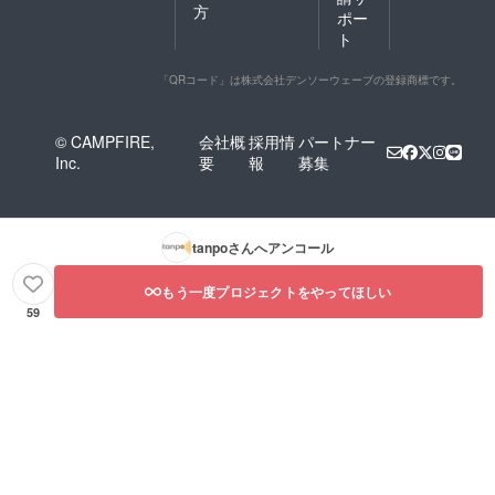
方
ポー
ト
「QRコード」は株式会社デンソーウェーブの登録商標です。
© CAMPFIRE,
会社概
採用情
パートナー
Inc.
要
報
募集
tanpo
さんへアンコール
もう一度プロジェクトをやってほしい
59