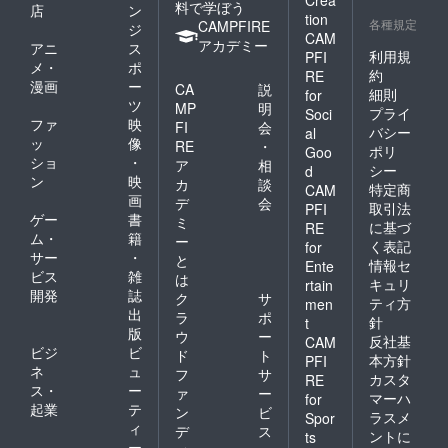
Crea
料で学ぼう
店
ン
tion
各種規定
CAMPFIRE
ジ
CAM
アカデミー
アニ
ス
利用規
PFI
メ・
ポ
約
RE
漫画
ー
CA
説
細則
for
ツ
MP
明
プライ
Soci
ファ
映
FI
会
バシー
al
ッ
像
RE
・
ポリ
Goo
ショ
・
ア
相
シー
d
ン
映
カ
談
特定商
CAM
画
デ
会
取引法
PFI
ゲー
書
ミ
に基づ
RE
ム・
籍
ー
く表記
for
サー
・
と
情報セ
Ente
ビス
雑
は
キュリ
rtain
開発
誌
ク
サ
ティ方
men
出
ラ
ポ
針
t
版
ウ
ー
反社基
CAM
ビジ
ビ
ド
ト
本方針
PFI
ネ
ュ
フ
サ
カスタ
RE
ス・
ー
ァ
ー
マーハ
for
起業
テ
ン
ビ
ラスメ
Spor
ィ
デ
ス
ントに
ts
ー