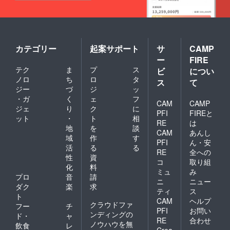
カテゴリー
起案サポート
サ
CAMP
ー
FIRE
テク
ま
プ
ス
ビ
につい
ノロ
ち
ロ
タ
ス
て
ジー
づ
ジ
ッ
・ガ
く
ェ
フ
CAM
CAMP
ジェ
り
ク
に
PFI
FIREと
ット
・
ト
相
RE
は
地
を
談
CAM
あんし
域
作
す
PFI
ん・安
活
る
る
RE
全への
性
資
コ
取り組
化
料
ミュ
み
プロ
音
請
ニ
ニュー
ダク
楽
求
ティ
ス
ト
CAM
ヘルプ
クラウドファ
フー
チ
PFI
お問い
ンディングの
ド・
ャ
RE
合わせ
ノウハウを無
飲食
レ