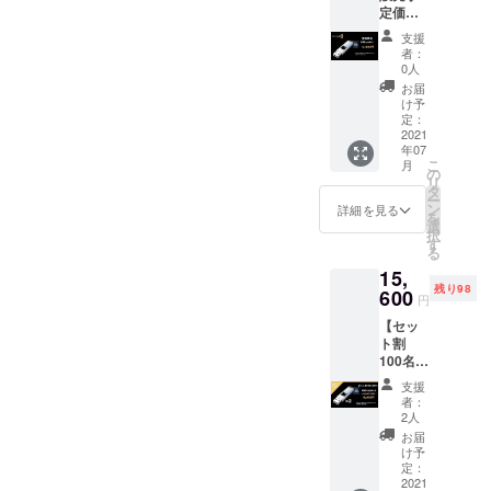
る場合
定価
皆様の
性もご
があり
格】
応援購
ざいま
ます。
支援
USBtou
入によ
す。ご
者：
ch 1つ
り量産
了承く
0人
［一般
効率が
ださ
お届
販売予
向上し
い。 ※
け予
定価格
た場
定：
ご注文
12,000
2021
合、正
状況、
年07
円］ ※
規販売
使用部
こ
月
皆様の
価格が
の
材の供
リ
応援購
販売予
タ
給状
ー
入によ
定価格
ン
況、製
詳細を見る
を
り量産
より下
選
造工程
択
効率が
がる可
す
上の都
る
向上し
能性も
合等に
15,
た場
ござい
より出
残り98
合、正
600
ます。
荷時期
円
規販売
※デザイ
が遅れ
【セッ
価格が
ン・仕
る場合
ト割
販売予
様は変
があり
100名様
定価格
更にな
ます。
限定
より下
る可能
支援
35％OF
がる可
性もご
者：
F】
能性も
ざいま
2人
USBtou
ござい
す。ご
お届
ch×2
ます。
了承く
け予
USBtou
※デザイ
定：
ださ
ch 2つ
2021
ン・仕
い。 ※