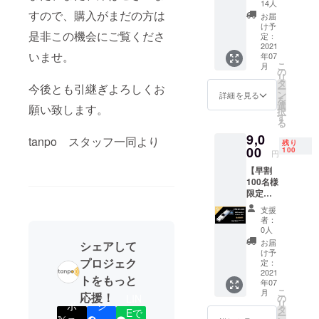
】
14人
USBtou
すので、購入がまだの方は
お届
ch×１
け予
是非この機会にご覧くださ
USBtou
定：
ch 1つ
2021
いませ。
年07
［一般
こ
月
販売予
の
リ
定価格
タ
今後とも引継ぎよろしくお
ー
12,000
ン
詳細を見る
を
円］の
選
願い致します。
択
30％OF
す
る
Fで
9,0
8,400円
tanpo スタッフ一同より
残り
の
00
100
円
USBtou
【早割
ch1つ ※
100名様
皆様の
限定
応援購
25％off
入によ
支援
】
り量産
者：
USBtou
効率が
0人
ch×１
向上し
お届
シェアして
USBtou
た場
け予
プロジェク
ch 1つ
合、正
定：
［一般
2021
規販売
トをもっと
年07
販売予
価格が
こ
月
応援！
定価格
販売予
LIN
の
リ
ポ
シ
12,000
定価格
タ
Eで
ー
円］の