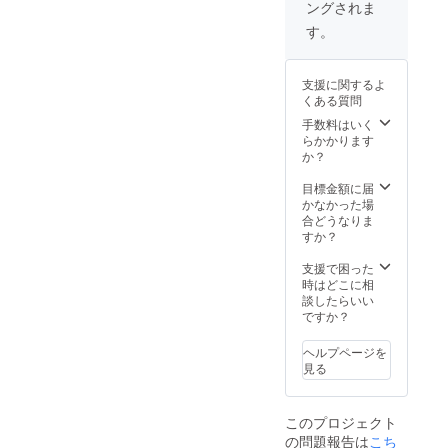
ングされま
と送料
200円を
す。
含んだ
金額で
す
支援に関するよ
くある質問
手数料はいく
らかかります
か？
目標金額に届
かなかった場
合どうなりま
すか？
支援で困った
時はどこに相
談したらいい
ですか？
ヘルプページを
見る
このプロジェクト
の問題報告は
こち