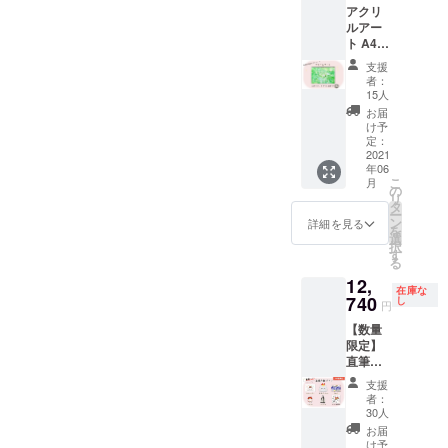
アクリ
税
ルアー
(10%）
ト A4サ
を含ん
イズ、
だ金額
支援
5mm厚
となっ
者：
アクリ
ており
15人
ル 画像
ます。
お届
はイ
け予
メージ
定：
です。
2021
年06
消費税
こ
月
(10%）
の
リ
と送料
タ
ー
200円を
ン
詳細を見る
を
含んだ
選
択
金額で
す
る
す。
12,
在庫な
740
し
円
【数量
限定】
直筆色
紙プラ
支援
ン ①サ
者：
ン
30人
キュー
お届
レター
け予