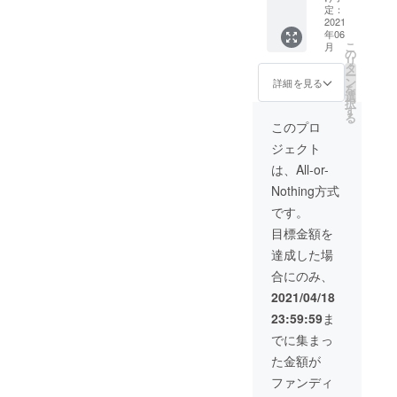
②もち
定：
もち
2021
年06
クッ
こ
月
ション
の
リ
③手ぬ
タ
ー
ぐい ④
ン
詳細を見る
を
ステッ
選
択
カー ⑤
す
る
キャン
このプロ
バス
ジェクト
トート
バッグ
は、All-or-
⑥灯さ
Nothing方式
かす直
筆色紙
です。
☆備考
目標金額を
欄に、
色紙に
達成した場
記載す
合にのみ、
る宛名
をご記
2021/04/18
入くだ
23:59:59
ま
さい 画
像はイ
でに集まっ
メージ
た金額が
です。
消費税
ファンディ
(10%）