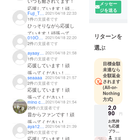
いつも癒されてます！
メッセー
株式会社
応援しています！頑
ジを送る
CAMPFIRE
Fuji_Touka
2021/04/18 22:33
張ってください！
の商品企画
1件
の支援者です
ひっそりながら応援し
チームで
す。
ています！頑張ってく
リターンを
010OHYA
2021/04/18 22:20
クラウド
ださい！
2件
の支援者です
ファンディ
選ぶ
ましまろうに出会えて
ayaayaka
2021/04/18 21:58
ングでの商
前向きになりましたヾ
1件
の支援者です
品化実現を
(*･ω･*)ﾉ
目標金額
応援しています！頑
目指して、
未達なら
癒しです！！
張ってください！
クリエイ
全額返金
seaaaa
2021/04/18 21:57
ましちゃん大好きで
ターとのコ
されます
2件
の支援者です
(All-or-
ラボ企画や
す！！
応援しています！頑
Nothing
自社オリジ
張ってください！
方式)
ナルのアイ
mino coy
2021/04/18 21:54
2,0
25件
の支援者です
テム企画を
90
昔からファンです！頑
円
行ってま
お気持
張ってください！
す。
ち応援
aya120021
2021/04/18 21:39
プラン
3件
の支援者です
◾️営業日のご
①サン
応援しています！頑
支援