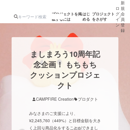
新
ロ
規
グ
会
プロジェクトを掲
はじ
プロジェクト
/
載するには
める
をさがす
イ
員
ン
登
録
人気のプロ
注目のリ
注目の新着プロ
募集終了が近いプ
もうすぐ公開
ましまろう10周年記
ジェクト
ターン
ジェクト
ロジェクト
されます
念企画！ もちもち
クッションプロジェ
アート・写真
音楽
クト
テクノロジー・ガジェット
ゲーム・サ
CAMPFIRE Creation
プロダクト
映像・映画
書籍・雑誌
みなさまのご支援により、
¥2,245,760（449%）と目標金額を大き
ビジネス・起業
チャレンジ
く上回り商品化をすることができまし