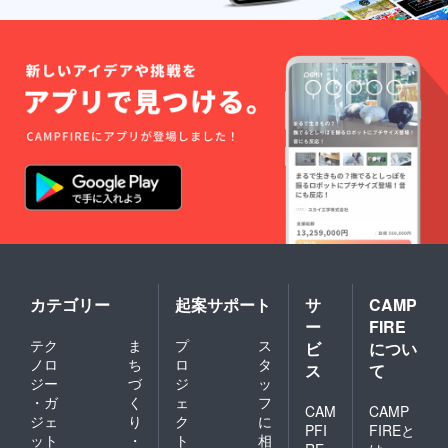
カテゴリー
起案サポート
サ
CAMP
ー
FIRE
テク
ま
プ
ス
ビ
につい
ノロ
ち
ロ
タ
ス
て
ジー
づ
ジ
ッ
・ガ
く
ェ
フ
CAM
CAMP
ジェ
り
ク
に
PFI
FIREと
ット
・
ト
相