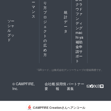
ー
り
クラ
マ
方
ウド
ン
プ
統
ファ
ス
ロ
計
ン
ソー
ジ
デ
ディ
シャ
ェ
ー
ング
ル
ク
タ
mac
グッ
ト
hi-ya
ド
の
補助
広
金申
め
請サ
方
ポー
ト
「QRコード」は株式会社デンソーウェーブの登録商標です。
© CAMPFIRE,
会社概
採用情
パートナー
Inc.
要
報
募集
CAMPFIRE Creation
さんへアンコール