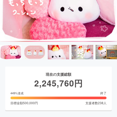
現在の支援総額
2,245,760
円
終了
449
%達成
目標金額
500,000
円
支援者数
238
人