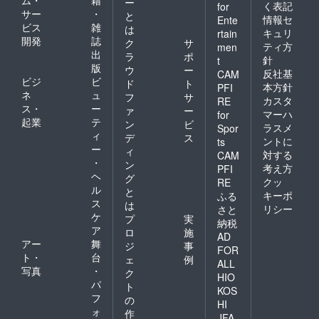
ム・
籍
ー
く表記
for
サー
・
と
情報セ
Ente
ビス
雑
は
キュリ
rtain
開発
誌
ク
サ
ティ方
men
出
ラ
ポ
針
t
版
ウ
ー
反社基
CAM
ビジ
ビ
ド
ト
本方針
PFI
ネ
ュ
フ
サ
カスタ
RE
ス・
ー
ァ
ー
マーハ
for
起業
テ
ン
ビ
ラスメ
Spor
ィ
デ
ス
ントに
ts
ー
ィ
対する
CAM
・
ン
考え方
PFI
ヘ
グ
クッ
RE
ル
と
キーポ
ふる
ス
は
リシー
さと
ケ
プ
実
納税
ア
ロ
施
AD
アー
舞
ジ
事
FOR
ト・
台
ェ
例
ALL
写真
・
ク
HIO
パ
ト
KOS
フ
の
HI
ォ
作
JFA