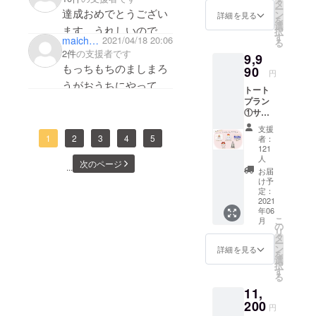
シーポリ
イメー
タ
ー
達成おめでとうござい
ジで
ン
シー
詳細を見る
を
す。 送
選
ます。うれしいのでア
お問い合わ
択
料200円
す
maichooodao
2021/04/18 20:06
る
クリルアートも支援い
せ内容に関
と消費
2件
の支援者です
9,9
税
しては、プ
たします！自宅の玄関
もっちもちのましまろ
(10%）
90
円
ライバシー
に飾る予定です、楽し
を含ん
うがおうちにやって来
トート
だ金額
ポリシーに
みです
るの楽しみです！
プラン
となっ
準じて管理
①サン
ており
させていた
キュー
ます。
支援
レター
1
2
3
4
5
だきます。
者：
②もち
121
もち
人
次のページ
...
クッ
お届
ション
け予
③手ぬ
定：
2021
ぐい ④
年06
ステッ
こ
月
カー ⑤
の
リ
トート
タ
ー
バッグ
ン
詳細を見る
を
画像は
選
択
イメー
す
る
ジで
11,
す。 送
200
料200円
円
と消費