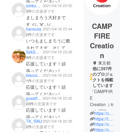
張ってください！
tohko0919
2021/04/18 23:50
3件
の支援者です
ましまろう大好きで
CAMP
すヾ(｡´∀`｡)ﾉ
haneuta
2021/04/18 23:44
宜しくお願い致しま
FIRE
2件
の支援者です
す。
いつもましまろうに癒
Creatio
されてます。そして、
SzkSmith
2021/04/18 23:26
n
励まされています。大
9件
の支援者です
好きです！これからも
東京都
応援しています！頑
他に357件
応援してます(*´﹀`*)
張ってください！
のプロジェ
biscoctus
2021/04/18 23:23
クトを掲載
1件
の支援者です
しています
応援しています！頑
「CAMPFIR
張ってください！
E
guestf4d58276fca4
2021/04/18 22:42
23件
の支援者です
Creation（キ
応援しています！頑
ャンプファ
https://camp-fire.jp/creation
張ってください！
イヤー クリ
https://twitter.com/CF_Creation
TK_RAU
2021/04/18 22:36
エーショ
https://camp-fire.jp/privacy
2件
の支援者です
https://camp-fire.jp/inquiries
ン）」は、