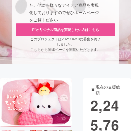
た。他にも様々なアイデア商品を実現
まちづくり・地域活性化
化しておりますのでぜひホームページ
をご覧ください！
CAMPFIRE for Social Good
CAMPFIRE Creation
オリジナル商品を実現したい方はこちら
CAMPFIREふるさと納税
machi-ya
コミュニティ
このプロジェクトは2021/04/18に募集を終了
しました。
こちらから関連ページを閲覧いただけます。
現在の支援総
額
2,24
5,76