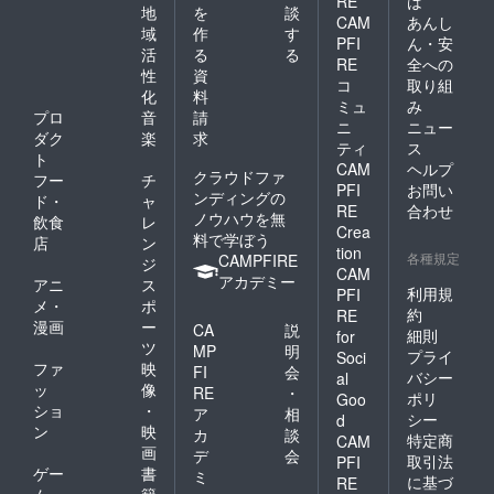
RE
は
地
を
談
CAM
あんし
域
作
す
PFI
ん・安
活
る
る
RE
全への
性
資
コ
取り組
化
料
ミュ
み
プロ
音
請
ニ
ニュー
ダク
楽
求
ティ
ス
ト
CAM
ヘルプ
クラウドファ
フー
チ
PFI
お問い
ンディングの
ド・
ャ
RE
合わせ
ノウハウを無
飲食
レ
Crea
料で学ぼう
店
ン
tion
各種規定
CAMPFIRE
ジ
CAM
アカデミー
アニ
ス
利用規
PFI
メ・
ポ
約
RE
漫画
ー
CA
説
細則
for
ツ
MP
明
プライ
Soci
ファ
映
FI
会
バシー
al
ッ
像
RE
・
ポリ
Goo
ショ
・
ア
相
シー
d
ン
映
カ
談
特定商
CAM
画
デ
会
取引法
PFI
ゲー
書
ミ
に基づ
RE