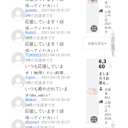
キュー
案内
者：
張ってください！
レター
10人
営業時間：
guestc7245d2e7d
2021/04/18 21:27
②手ぬ
お届
平日 10:00〜
ぐい ③
2件
の支援者です
け予
ステッ
定：
応援しています！頑
18:00 (土日
カー 画
2021
祝、年末年
張ってください！
年06
像はイ
こ
月
Koto0912
2021/04/18 21:18
メージ
始除く)
の
リ
38件
の支援者です
です。
タ
※お問い合わ
ー
消費税
ン
応援しています！頑
詳細を見る
を
せから3営業
(10%）
選
択
張ってください！
を含ん
す
日以内にご
る
TOKI003
2021/04/18 20:50
だ金額
返信させて
1件
の支援者です
6,3
となっ
いただきま
ており
60
いつも応援していま
円
ます。
す。
す！無理しない程度に
ましま
myon1209
2021/04/18 20:49
※ ご質問に
ろうお
頑張ってください。無
1件
の支援者です
迎えプ
よってはお
理して体壊したりした
ラン ①
いつも癒やされていま
支援
応えできか
サン
ら元も子もないので…
者：
す(◍•ᴗ•◍)✧*。
ねる場合も
キュー
66人
MakotoHaneyama
2021/04/18 20:42
レター
ありがとうございます
ございま
お届
24件
の支援者です
②もち
け予
☆
す。
もち
応援しています！頑
定：
クッ
2021
体に気をつけて、頑
張ってください！
年06
ション
◾️ プライバ
dhzms1
2021/04/18 20:27
張ってください(. ❛ ᴗ ❛.)
こ
月
画像は
の
リ
10件
の支援者です