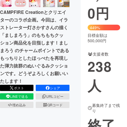
0
円
CAMPFIRE Creationとクリエイ
ターのコラボ企画。今回は、イラ
ストレーター灯さかすさんの描く
449%
「ましまろう」のもちもちクッ
目標金額は
500,000円
ション商品化を目指します！まし
まろう のチャームポイントである
支援者数
もっちりとしたほっぺたを再現し
238
た弾力抜群のぬいぐるみクッショ
ンです。どうぞよろしくお願いい
人
たします！
ポスト
シェア
LINEで送る
URLコピー
募集終了まで残
埋め込み
QRコード
り
終了