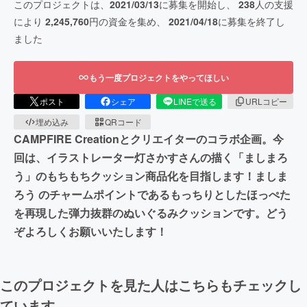
このプロジェクトは、
2021/03/13
に募集を開始し、
238
人の支援
により
2,245,760
円の資金を集め、
2021/04/18
に募集を終了し
ました
もう一度プロジェクトをやってほしい
ポスト
シェア
LINEで送る
URLコピー
埋め込み
QRコード
CAMPFIRE Creationとクリエイターのコラボ企画。今
回は、イラストレーター灯さかすさんの描く「ましまろ
う」のもちもちクッション商品化を目指します！ましま
ろう のチャームポイントであるもっちりとしたほっぺた
を再現した弾力抜群のぬいぐるみクッションです。どう
ぞよろしくお願いいたします！
このプロジェクトを見た人はこちらもチェックし
ています