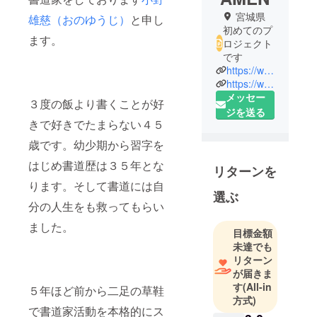
宮城県
雄慈（おのゆうじ）
と申し
初めてのプ
ます。
ロジェクト
です
https://www.higemon.net/
https://www.facebook.com/higemonshodoyuji
メッセー
３度の飯より書くことが好
ジを送る
きで好きでたまらない４５
歳です。幼少期から習字を
はじめ書道歴は３５年とな
リターンを
ります。そして書道には自
選ぶ
分の人生をも救ってもらい
ました。
目標金額
未達でも
リターン
が届きま
す
(All-in
５年ほど前から二足の草鞋
方式)
で書道家活動を本格的にス