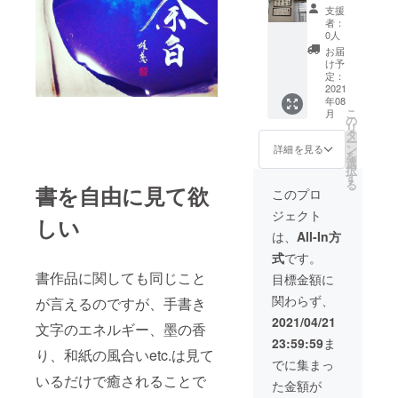
＋リ
じま
支援
レー
す。
者：
ション
0人
適正診
お届
断 あな
け予
たのだ
定：
けの完
2021
年08
全オリ
こ
月
ジナル
の
リ
書を作
タ
ー
成いた
ン
詳細を見る
を
しま
選
択
す。 丁
す
る
寧にヒ
書を自由に見て欲
このプロ
アリン
ジェクト
グした
しい
上で、
は、
All-In方
書かせ
式
です。
て頂き
ます。
書作品に関しても同じこと
目標金額に
対応サ
関わらず、
が言えるのですが、手書き
イズ ・
半切サ
2021/04/21
文字のエネルギー、墨の香
イズ ・
23:59:59
ま
Ｆ１０
り、和紙の風合いetc.は見て
パネル
でに集まっ
・半切
いるだけで癒されることで
た金額が
１／２