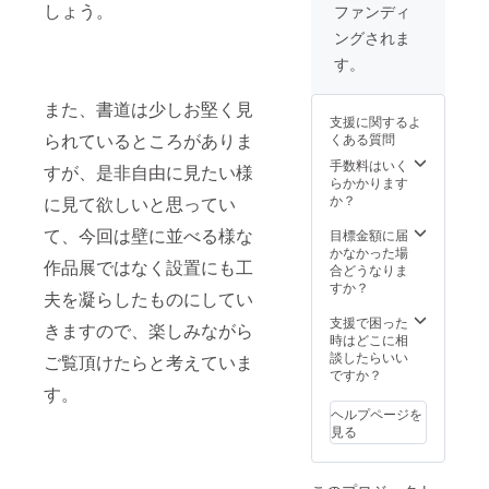
サイズ
しょう。
ファンディ
を２作
ングされま
品 ※額
装は別
す。
途 リ
レー
また、書道は少しお堅く見
ション
支援に関するよ
適正診
られているところがありま
くある質問
断につ
いて 自
手数料はいく
すが、是非自由に見たい様
分の属
らかかります
するタ
か？
に見て欲しいと思ってい
イプを
知るこ
て、今回は壁に並べる様な
目標金額に届
とで、
かなかった場
作品展ではなく設置にも工
人間関
合どうなりま
係やお
すか？
夫を凝らしたものにしてい
仕事を
高精度
支援で困った
きますので、楽しみながら
かつ具
時はどこに相
体的に
談したらいい
ご覧頂けたらと考えていま
進める
ですか？
ことが
す。
できる
ヘルプページを
ように
見る
なりま
す。