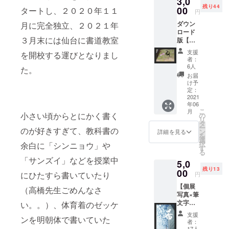
3,0
残り44
00
タートし、２０２０年１１
円
ダウン
月に完全独立、２０２１年
ロード
３月末には仙台に書道教室
版【個
展写真×
支援
を開校する運びとなりまし
筆文字
者：
ポスト
6人
た。
カー
お届
ド】 個
け予
展期間
定：
中プロ
2021
年06
カメラ
こ
月
マンが
小さい頃からとにかく書く
の
リ
撮影し
タ
ー
のが好きすぎて、教科書の
た写真
ン
詳細を見る
を
と筆文
選
択
余白に「シンニョウ」や
字のポ
す
る
スト
「サンズイ」などを授業中
5,0
カード
残り13
を２種
00
にひたすら書いていたり
円
類メー
【個展
ルにて
（高橋先生ごめんなさ
写真×筆
お届け
文字ポ
致しま
い。。）、体育着のゼッケ
スト
す！ ※
支援
ンを明朝体で書いていた
カー
写真は
者：
ド】 ３
イメー
17人