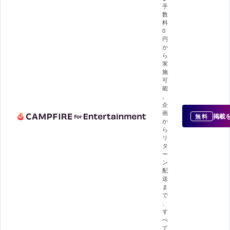
手
数
料
0
円
か
ら
実
施
可
能
。
企
画
掲載
無料
か
ら
リ
タ
ー
ン
配
送
ま
で
、
す
べ
て