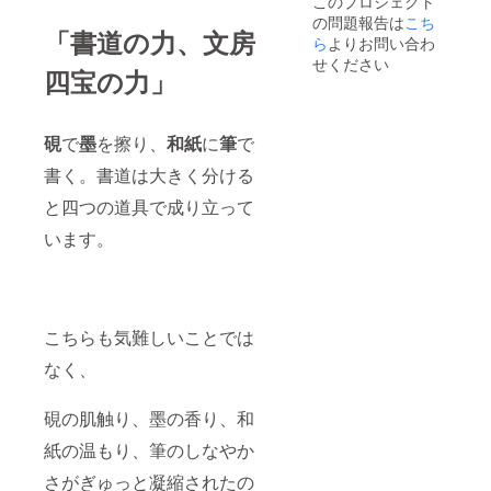
このプロジェクト
の問題報告は
こち
「書道の力、文房
ら
よりお問い合わ
せください
四宝の力」
硯
で
墨
を擦り、
和紙
に
筆
で
書く。書道は大きく分ける
と四つの道具で成り立って
います。
こちらも気難しいことでは
なく、
硯の肌触り、墨の香り、和
紙の温もり、筆のしなやか
さがぎゅっと凝縮されたの