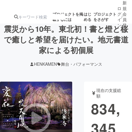
新
ロ
規
グ
会
プロジェクトを掲
はじ
プロジェクト
/
載するには
める
をさがす
イ
員
ン
登
震災から10年。東北初！書と燈と桜
録
で癒しと希望を届けたい。地元書道
家による初個展
人気のプロ
注目のリ
注目の新着プロ
募集終了が近いプ
もうすぐ公開
ジェクト
ターン
ジェクト
ロジェクト
されます
HENKAMEN
舞台・パフォーマンス
アート・写真
音楽
現在の支援総
テクノロジー・ガジェット
ゲーム・サ
額
834,
映像・映画
書籍・雑誌
345
ビジネス・起業
チャレンジ