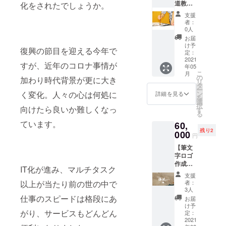
道教室
初回お
化をされたでしょうか。
たった
３ヶ月
稽古日
１枚の
支援
短期ク
より
素敵な
者：
ラス】
３ヶ月
カード
0人
５月以
有効 ----
になる
お届
降のお
------ 書
と思い
け予
復興の節目を迎える今年で
稽古に
道に
定：
ます。
ご参加
2021
は、文
※墨以外
すが、近年のコロナ事情が
年05
頂けま
字の上
のカ
こ
月
す。 月
達の他
の
ラーも
加わり時代背景が更に大き
リ
３回
にも気
タ
対応し
ー
（事前
持ちを
ン
く変化。人々の心は何処に
ており
詳細を見る
を
予約
整えて
選
ますの
択
制）×
向けたら良いか難しくなっ
くれた
す
でお気
る
３ヶ月
り、脳
軽にお
ています。
60,
（連
内を整
申し付
残り2
続） 書
000
理して
けくだ
円
道に
くれた
さい。
【筆文
は、文
り、ひ
※サイズ
字ロゴ
字の上
とつひ
は２Lサ
作成】
達の他
とつの
イズ以
IT化が進み、マルチタスク
インパ
にも気
行動が
内とな
支援
クトあ
持ちを
丁寧に
りま
者：
以上が当たり前の世の中で
る筆文
整えて
なりス
3人
す。 ※
字によ
くれた
仕事のスピードは格段にあ
トレス
フレー
お届
る完全
り、脳
が軽減
け予
ムは付
オリジ
がり、サービスもどんどん
内を整
定：
された
いてお
ナルロ
2021
理して
りと、
りませ