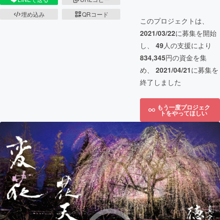
埋め込み
QRコード
このプロジェクトは、
2021/03/22
に募集を開始
し、
49
人の支援により
834,345
円の資金を集
め、
2021/04/21
に募集を
終了しました
もう一度プロジェク
トをやってほしい