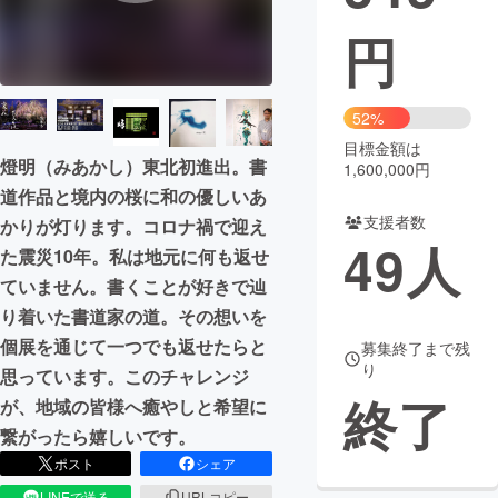
円
まちづくり・地域活性化
CAMPFIRE for Social Good
CAMPFIRE Creation
52%
CAMPFIREふるさと納税
machi-ya
コミュニティ
目標金額は
燈明（みあかし）東北初進出。書
1,600,000円
道作品と境内の桜に和の優しいあ
支援者数
かりが灯ります。コロナ禍で迎え
49
人
た震災10年。私は地元に何も返せ
ていません。書くことが好きで辿
り着いた書道家の道。その想いを
個展を通じて一つでも返せたらと
募集終了まで残
り
思っています。このチャレンジ
終了
が、地域の皆様へ癒やしと希望に
繋がったら嬉しいです。
ポスト
シェア
LINEで送る
URLコピー