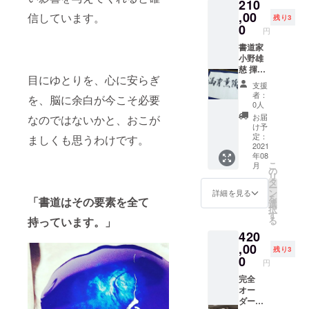
210
アート
整い始
への本
を作成
,00
める
信しています。
入会を
残り3
いたし
きっか
0
希望さ
円
ます。
けにな
れた場
ヒヤリ
書道家
るで
合、
ング診
小野雄
しょ
2021年
断
慈 揮毫
う。 ※
内であ
目にゆとりを、心に安らぎ
作品
こちら
れば入
支援
（額装
をご購
会金を
者：
を、脳に余白が今こそ必要
別途）
入の方
無料と
0人
半切1/2
は、書
させて
お届
なのではないかと、おこが
サイズ
道教室
頂きま
け予
または
への本
定：
す。 そ
ましくも思うわけです。
Ｆ６サ
2021
入会を
の他、
年08
イズ 経
希望さ
教室規
こ
月
営理
れた場
の
約に準
リ
念、社
合、
タ
じま
ー
是や社
2021年
ン
す。
詳細を見る
を
「書道はその要素を全て
訓 座右
内であ
選
択
の銘、
れば入
す
る
持っています。」
格言な
会金を
420
ど この
無料と
機会に
,00
させて
残り3
バシッ
頂きま
0
円
と作成
す。 そ
してみ
完全
の他、
ません
オー
教室規
か？
ダー書
約に準