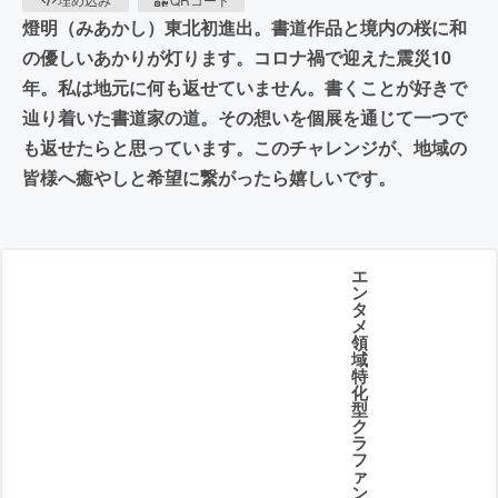
燈明（みあかし）東北初進出。書道作品と境内の桜に和
の優しいあかりが灯ります。コロナ禍で迎えた震災10
年。私は地元に何も返せていません。書くことが好きで
辿り着いた書道家の道。その想いを個展を通じて一つで
も返せたらと思っています。このチャレンジが、地域の
皆様へ癒やしと希望に繋がったら嬉しいです。
エ
ン
タ
メ
領
域
特
化
型
ク
ラ
フ
ァ
ン