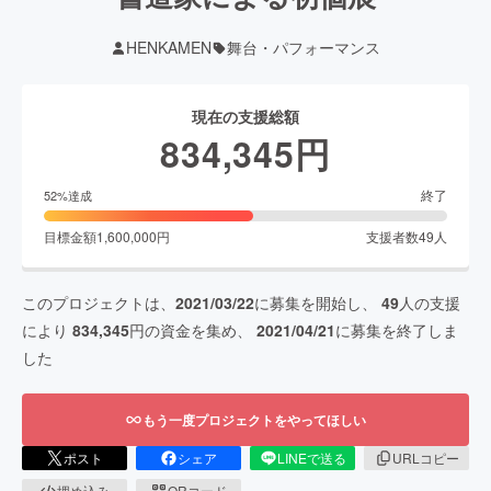
HENKAMEN
舞台・パフォーマンス
現在の支援総額
834,345
円
終了
52
%達成
目標金額
1,600,000
円
支援者数
49
人
このプロジェクトは、
2021/03/22
に募集を開始し、
49
人の支援
により
834,345
円の資金を集め、
2021/04/21
に募集を終了しま
した
もう一度プロジェクトをやってほしい
ポスト
シェア
LINEで送る
URLコピー
埋め込み
QRコード