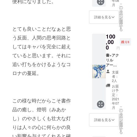
便利になりました。
年08
ゴを作
くれた
たくさ
ん。
こ
月
成致し
り、ひ
の
んの恩
リ
ます。
とつひ
タ
恵を受
ー
ご希望
とつの
ン
けるこ
詳細を見る
を
をヒヤ
行動が
選
とがで
択
リング
丁寧に
す
きま
とても良いことだなぁと思
る
の上、
なりス
す。 短
100
制作い
トレス
期間で
う反面、人間の思考回路と
たしま
,00
が軽減
も書道
残り3
す。 ※
してはキャパを完全に超え
された
0
に向き
円
書き直
りと、
合うこ
ていると思います。それに
しは3回
書×アク
たくさ
とで、
までと
リル
んの恩
集中力
追い打ちをかけるようなコ
させて
アート
恵を受
が増し
いただ
Ｆ４サ
けるこ
様々な
支援
ロナの蔓延。
きま
イズ
とがで
ことが
者：
す。 ※
【額装
きま
整い始
2人
データ
別途】
す。
める
お届
渡しの
あなた
３ヶ月
きっか
け予
場合は
のイ
間、書
定：
けにな
別途ご
メージ
2021
道に向
この様な時だからこそ書作
ると思
年07
相談と
カラー
き合う
いま
こ
月
品の癒し、燈明（みあか
なりま
で 世界
ことで
の
す。 ※
リ
す。
に１枚
集中力
タ
こちら
ー
し）のやさしくも壮大な灯
だけの
が増
ン
をご購
詳細を見る
を
アクリ
し、
選
入の方
りは人々の心に何らかの良
択
ルフル
様々な
す
は、書
る
イド
ことが
道教室
い影響を与えてくれると確