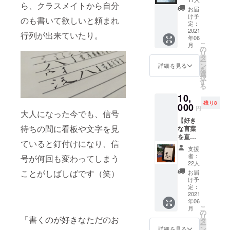
ら、クラスメイトから自分
枚セッ
ジで
お届
ト 個展
す。 ※
け予
のも書いて欲しいと頼まれ
期間中
フレー
定：
プロカ
2021
ムは付
行列が出来ていたり。
年06
メラマ
いてお
こ
月
ンが撮
りませ
の
リ
影した
ん。 ※
タ
ー
写真と
デザイ
ン
詳細を見る
を
筆文字
ンはお
選
択
のポス
まかせ
す
る
トカー
となり
10,
ドを３
ます。
残り8
枚厳選
000
円
大人になった今でも、信号
してお
【好き
届け致
待ちの間に看板や文字を見
な言葉
しま
を直接
す！ ※
ていると釘付けになり、信
書き下
写真は
支援
ろしま
イメー
者：
号が何回も変わってしまう
す】 唯
ジで
22人
一無
す。 ※
ことがしばしばです（笑）
お届
二！ 小
フレー
け予
野雄慈
ムは付
定：
直筆ポ
2021
いてお
年06
スト
りませ
こ
月
カー
ん。 ※
の
リ
「書くのが好きなただのお
ド １
デザイ
タ
ー
枚 お好
ンはお
ン
詳細を見る