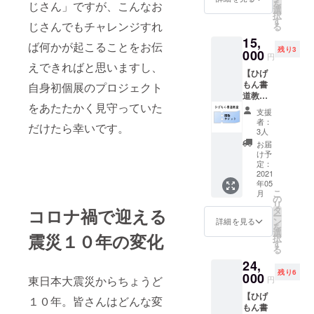
を
じさん」ですが、こんなお
きな言
まかせ
選
択
葉や座
となり
す
じさんでもチャレンジすれ
る
右の
ます。
15,
銘、 大
ば何かが起こることをお伝
残り3
切な方
000
円
への
えできればと思いますし、
【ひげ
メッ
もん書
セー
自身初個展のプロジェクト
道教室
ジ、 お
をあたたかく見守っていた
お稽古
名前な
支援
回数チ
ど、 小
者：
だけたら幸いです。
ケット
野雄慈
3人
５枚綴
が直接
お届
り＋１
書き下
け予
枚】 ※
ろしさ
定：
通常５
2021
せて頂
年05
枚セッ
きま
こ
月
トです
す。 丁
の
リ
が、１
寧にお
タ
コロナ禍で迎える
ー
枚お得
話を
ン
詳細を見る
を
になり
伺った
選
震災１０年の変化
択
ます！
上で言
す
る
※５月以
葉を決
24,
降のお
定して
残り6
稽古に
000
いきま
東日本大震災からちょうど
円
ご参加
すの
【ひげ
頂けま
で、こ
１０年。皆さんはどんな変
もん書
す。 ※
の世に