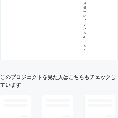
お
任
せ
の
プ
ラ
ン
も
あ
り
ま
す
！
このプロジェクトを見た人はこちらもチェックし
ています