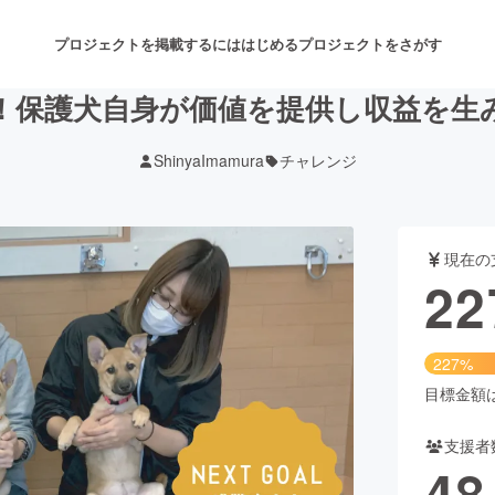
プロジェクトを掲載するには
はじめる
プロジェクトをさがす
！保護犬自身が価値を提供し収益を生
ShinyaImamura
チャレンジ
注目のリターン
注目の新着プロジェクト
募集終了が近いプロジェクト
も
現在の
音楽
舞台・パフォーマンス
22
ゲーム・サービス開発
フード・飲食店
227%
書籍・雑誌出版
アニメ・漫画
目標金額は1
支援者
チャレンジ
ビューティー・ヘルスケ
48