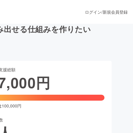
ログイン
/
新規会員登録
み出せる仕組みを作りたい
うすぐ公開されます
支援総額
プロダクト
7,000
円
ファッション
スポーツ
00,000円
数
ア
ソーシャルグッド
人