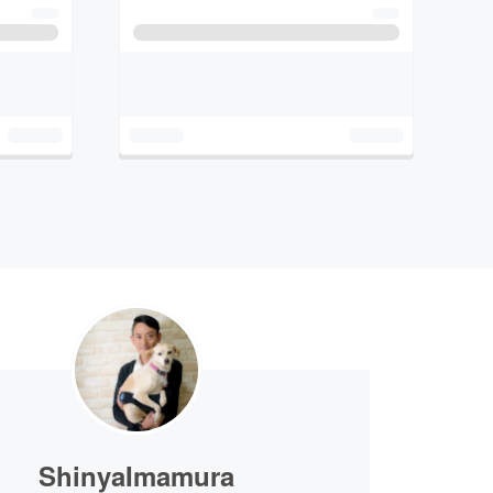
ShinyaImamura