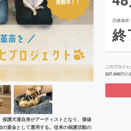
募集終
CAMPFIRE for Social Good
CAMPFIRE Creation
終
CAMPFIREふるさと納税
machi-ya
コミュニティ
このプロジェ
227,000
円の
。保護犬達自身がアーティストとなり、価値
動の資金として運用する。従来の保護活動の