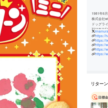
1981年6
株式会社wi
ドッグライ
TCA東京
imamur
https://h
福岡県八
https://
https:/
気工学部
https:/
小学校時
ラムダン
に福岡SO
趣味は読
いた頃か
2011年
リターン
市型保護
都府中市
目標
2012年
room』開