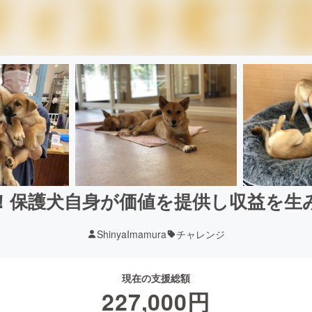
！保護犬自身が価値を提供し収益を生
ShinyaImamura
チャレンジ
現在の支援総額
227,000
円