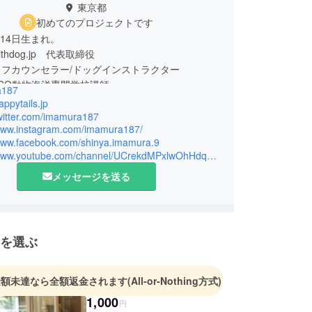
東京都
初めてのプロジェクトです
月14日生まれ。
thdog.jp 代表取締役
フカウンセラー/ドッグインストラクター
ECO動物海洋専門学校講師
a187
appytails.jp
女市出身。福岡県立八女高校卒業。福岡工業大学電
twitter.com/imamura187
/www.instagram.com/imamura187/
卒業。
/www.facebook.com/shinya.imamura.9
代は野球、水泳、剣道を習う。中学〜大学まではス
https://www.youtube.com/channel/UCrekdMPxlwOhHdqu_8YC-Iw
クの影響でバスケットボール部に所属。大学在学中
メッセージを送る
Sモデルエージェンシーに所属。
書、映画鑑賞。犬の散歩。サウナ。文房具。物心つ
ら犬がいる生活を送る。
9月 NPO法人ワンワンパーティクラブが運営する都
を選ぶ
犬譲渡施設『しっぽネット西東京センター』が東京
で開設。今村がセンターマネージャーとして勤務。
金額未達なら全額返金されます
(All-or-Nothing方式)
8月 個人事業主として『はっぴーているずdogs
業。
1,000
円