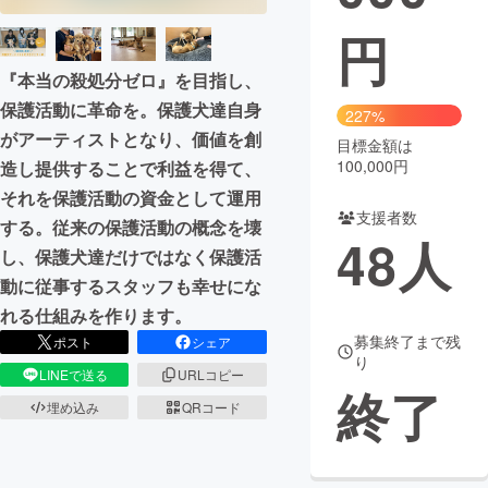
円
まちづくり・地域活性化
『本当の殺処分ゼロ』を目指し、
保護活動に革命を。保護犬達自身
CAMPFIRE for Social Good
CAMPFIRE Creation
227%
がアーティストとなり、価値を創
CAMPFIREふるさと納税
machi-ya
コミュニティ
目標金額は
100,000円
造し提供することで利益を得て、
それを保護活動の資金として運用
支援者数
する。従来の保護活動の概念を壊
48
人
し、保護犬達だけではなく保護活
動に従事するスタッフも幸せにな
れる仕組みを作ります。
募集終了まで残
ポスト
シェア
り
LINEで送る
URLコピー
終了
埋め込み
QRコード