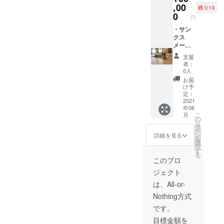
ナルマ
,00
・
残り10
スク
ZOOM
0
円
ケース
でお礼
を5個送
・サン
支援し
らせて
クス
ていた
いただ
メール
だいた
きま
支援し
方と
支援
す。 素
ていた
ZOOM
者：
材 ポ
だいた
をお繋
0人
リプロ
方へ感
ぎし、
お届
ピレン
謝の
今村が
け予
0.2mm
メール
直接お
定：
厚 寸法
を送ら
2021
礼を言
年06
（フタ
せてい
わせて
こ
月
付
ただき
いただ
の
リ
き）
ます。
きま
タ
ー
タテ
・マス
す。
ン
詳細を見る
を
110mm
クケー
（2021
選
択
×ヨコ
ス10個
年5月
す
る
205mm
足跡柄
頃）
このプロ
・
オリジ
ジェクト
ZOOM
ナルマ
でお礼
スク
は、All-or-
支援し
ケース
Nothing方式
ていた
を10個
だいた
送らせ
です。
方と
ていた
目標金額を
ZOOM
だきま