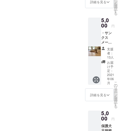
す。 カ
ジャーとし
き）
ン
詳細を見る
を
ラー：
タテ
選
て勤務。
択
黒 サイ
110mm
す
る
2012年8月
ズ
×ヨコ
5,0
幅：
205mm
個人事業主
330mm
00
円
として
高
・サン
『はっぴー
さ：
クス
300mm
ているず
メール
マ
dogs room』
支援し
チ：
支援
ていた
100mm
開業。
者：
だいた
（収納
13人
2015年9月
方へ感
時 ： 約
お届
株式会社
謝の
120mm
け予
メール
×
定：
withdog.jp設
を送ら
2021
110mm
立。代表取
年06
せてい
×
こ
月
ただき
締役就任。
10mm
の
リ
ます。
） 生地
タ
2016年 東
ー
・マス
素材
ン
詳細を見る
を
京コミュニ
クケー
ポリエ
選
択
ス2個
ステ
ケーション
す
る
足跡柄
ル 他
アート専門
5,0
オリジ
学校の講師
ナルマ
00
円
スク
に就任。
保護犬
ケース
2017年11
足跡柄