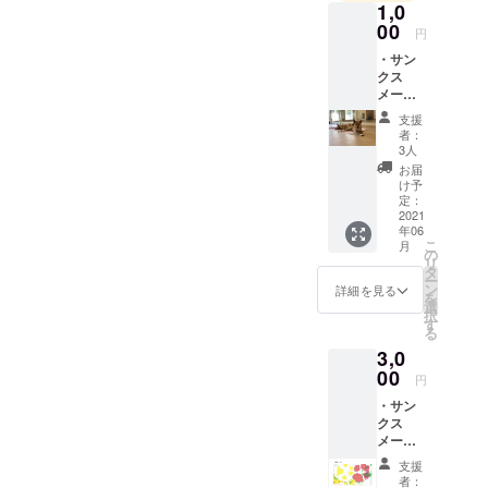
1,0
は野球、水
00
円
泳、剣道を
・サン
習う。中
クス
学〜大学ま
メール
支援し
ではスラム
支援
ていた
者：
ダンクの影
だいた
3人
方へ感
響でバス
お届
謝の
け予
ケットボー
メール
定：
ル部に所
を送ら
2021
年06
せてい
属。大学在
こ
月
ただき
の
学中に福岡
リ
ます。
タ
ー
SOSモデル
ン
詳細を見る
を
選
エージェン
択
す
シーに所
る
3,0
属。
00
趣味は読
円
書、映画鑑
・サン
クス
賞。犬の散
メール
歩。サウ
支援し
支援
ていた
ナ。文房
者：