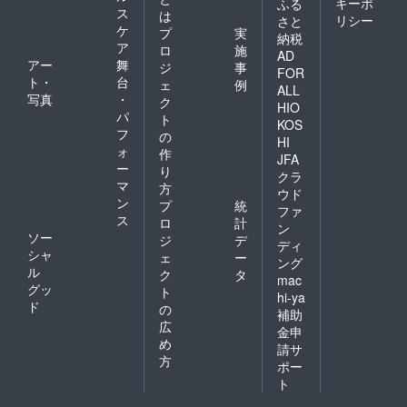
キーポ
ふる
ス
は
リシー
さと
ケ
プ
実
納税
ア
ロ
施
AD
アー
舞
ジ
事
FOR
ト・
台
ェ
例
ALL
写真
・
ク
HIO
パ
ト
KOS
フ
の
HI
ォ
作
JFA
ー
り
クラ
マ
方
ウド
ン
プ
統
ファ
ス
ロ
計
ン
ソー
ジ
デ
ディ
シャ
ェ
ー
ング
ル
ク
タ
mac
グッ
ト
hi-ya
ド
の
補助
広
金申
め
請サ
方
ポー
ト