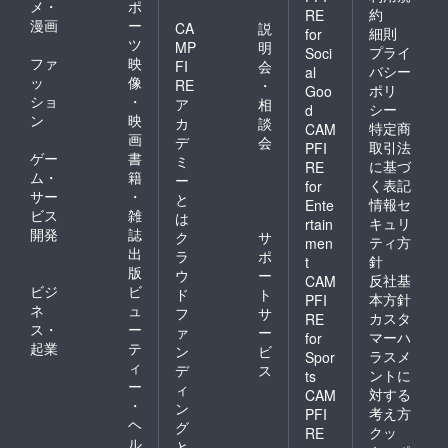
メ・
ポ
約
RE
漫画
ー
CA
説
細則
for
ツ
MP
明
プライ
Soci
ファ
映
FI
会
バシー
al
ッ
像
RE
・
ポリ
Goo
ショ
・
ア
相
シー
d
ン
映
カ
談
特定商
CAM
画
デ
会
取引法
PFI
ゲー
書
ミ
に基づ
RE
ム・
籍
ー
く表記
for
サー
・
と
情報セ
Ente
ビス
雑
は
キュリ
rtain
開発
誌
ク
サ
ティ方
men
出
ラ
ポ
針
t
版
ウ
ー
反社基
CAM
ビジ
ビ
ド
ト
本方針
PFI
ネ
ュ
フ
サ
カスタ
RE
ス・
ー
ァ
ー
マーハ
for
起業
テ
ン
ビ
ラスメ
Spor
ィ
デ
ス
ントに
ts
ー
ィ
対する
CAM
・
ン
考え方
PFI
ヘ
グ
クッ
RE
ル
と