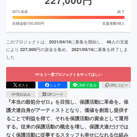
終了
227
%達成
目標金額
100,000
円
支援者数
48
人
このプロジェクトは、
2021/04/16
に募集を開始し、
48
人の支援
により
227,000
円の資金を集め、
2021/05/16
に募集を終了しま
した
もう一度プロジェクトをやってほしい
ポスト
シェア
LINEで送る
URLコピー
埋め込み
QRコード
『本当の殺処分ゼロ』を目指し、保護活動に革命を。保
護犬達自身がアーティストとなり、価値を創造し提供す
ることで利益を得て、それを保護活動の資金として運用
する。従来の保護活動の概念を壊し、保護犬達だけでは
なく保護活動に従事するスタッフも幸せになれる仕組み