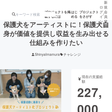
新
ロ
規
グ
会
プロジェクトを掲
はじ
プロジェクト
/
載するには
める
をさがす
イ
員
ン
登
保護犬をアーティストに！保護犬自
録
身が価値を提供し収益を生み出せる
仕組みを作りたい
人気のプロ
注目のリ
注目の新着プロ
募集終了が近いプ
もうすぐ公開
ジェクト
ターン
ジェクト
ロジェクト
されます
ShinyaImamura
チャレンジ
アート・写真
音楽
現在の支援総
テクノロジー・ガジェット
ゲーム・サ
額
227,
映像・映画
書籍・雑誌
000
ビジネス・起業
チャレンジ