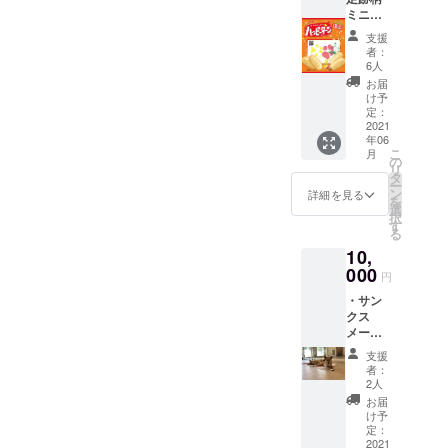
を2個送
ミニ
らせて
月 2011年
ハッ
いただ
支援
から開催さ
ピー
きま
者：
れている大
ターン
す。 素
6人
１セッ
材 ポ
型ドッグイ
お届
ト２０
リプロ
け予
ベント
袋入り
ピレン
定：
2021
『SippoFest
0.2mm
年06
厚 寸法
a』の企画・
こ
月
（フタ
の
リ
運営を手掛
付
タ
ー
き）
ける。
ン
詳細を見る
を
タテ
選
2018年10
択
110mm
す
る
月 神奈川
×ヨコ
10,
205mm
県相模原市
000
円
に『はっ
・サン
ぴーている
クス
ずdogs room
メール
相模原店』
支援し
支援
ていた
を開設。
者：
だいた
2人
2018年4月
方へ感
お届
謝の
東京都板橋
け予
メール
定：
区役所の犬
を送ら
2021