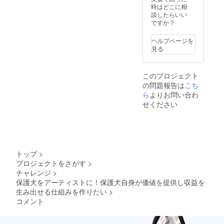
て支援
きま
時はどこに相
者の方
す。
談したらいい
のお名
（2021
ですか？
前を掲
年5月
載させ
頃） ・
ヘルプページを
ていた
はっ
見る
だきま
ぴーて
す（備
いるず
考欄に
保護
このプロジェクト
記載可
roomに
の問題報告は
こち
能なお
お名前
名前を
掲載
ら
よりお問い合わ
ご記入
（ニッ
せください
くださ
クネー
い。
ム等で
ニック
も可）
ネーム
はっ
でも可
ぴーて
能で
いるず
トップ
>
す。）
保護
プロジェクトをさがす
>
roomに
チャレンジ
>
て支援
者の方
保護犬をアーティストに！保護犬自身が価値を提供し収益を
のお名
生み出せる仕組みを作りたい
>
前を掲
コメント
載させ
ていた
だきま