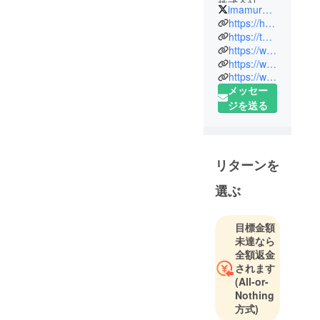
株式会社
imamura187
withdog.jp
https://happytails.jp
代表取締役
https://twitter.com/imamura187
https://www.instagram.com/imamura187/
ドッグライ
https://www.facebook.com/shinya.imamura.9
フカウンセ
https://www.youtube.com/channel/UCrekdMPxlwOhHdqu_8YC-Iw
ラー/ドッグ
メッセー
インストラ
ジを送る
クター
TCA東京
ECO動物海
洋専門学校
リターンを
講師
選ぶ
福岡県八女
市出身。福
目標金額
岡県立八女
未達なら
全額返金
高校卒業。
されます
福岡工業大
(All-or-
学電気工学
Nothing
部卒業。
方式)
小学校時代