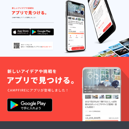
す（備
考欄に
記載可
能なお
名前を
ご記入
くださ
い。
ニック
ネーム
でも可
能で
す。）
・足跡
柄色紙
原画１
枚（10
組限
定） 世
界に一
つしか
ないオ
リジナ
ル色紙
をお送
りさせ
ていた
だきま