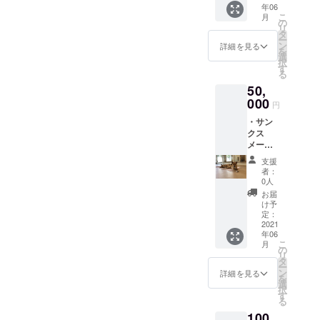
の連れ込み
年06
せてい
こ
月
ただき
マナー啓発
の
リ
ます。
タ
事業の業務
ー
・マス
ン
詳細を見る
を
委託を受け
クケー
選
択
ス3個
す
る
る
足跡柄
2020年2月
50,
オリジ
ナルマ
東京都目黒
000
円
スク
区に『はっ
・サン
ケース
ぴーている
クス
を3個送
メール
らせて
ずdogs room
支援し
いただ
支援
渋谷店』開
ていた
きま
者：
だいた
設。
す。 素
0人
方へ感
材 ポ
お届
謝の
リプロ
け予
メール
ピレン
定：
を送ら
2021
0.2mm
年06
せてい
厚 寸法
こ
月
ただき
（フタ
の
リ
ます。
付
タ
ー
・マス
き）
ン
詳細を見る
を
クケー
タテ
選
択
ス5個
110mm
す
る
足跡柄
×ヨコ
100
オリジ
205mm