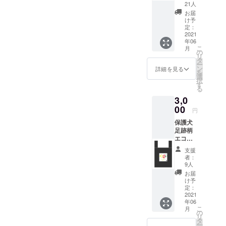
だいた
21人
具。物心つ
方へ感
お届
いた頃から
謝の
け予
メール
定：
犬がいる生
を送ら
2021
活を送る。
年06
せてい
こ
月
ただき
の
リ
ます。
タ
2011年9月
ー
・マス
ン
詳細を見る
NPO法人ワ
を
クケー
選
択
ス1個
ンワンパー
す
る
足跡柄
ティクラブ
3,0
オリジ
が運営する
ナルマ
00
円
スク
都市型保護
保護犬
ケース
犬譲渡施設
足跡柄
を1個送
エコ
『しっぽ
らせて
バッグ
いただ
ネット西東
支援
コンパ
きま
者：
京セン
クトに
す。 素
9人
折りた
材 ポ
ター』が東
お届
たみ内
リプロ
け予
京都府中市
ポケッ
ピレン
定：
で開設。今
トに収
2021
0.2mm
年06
納出来
厚 寸法
村がセン
こ
月
るタイ
（フタ
の
ターマネー
リ
プで
付
タ
ー