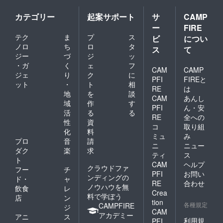
す。保
護犬達
カテゴリー
起案サポート
サ
CAMP
の存在
ー
FIRE
の証と
テク
ま
プ
ス
して大
ビ
につい
切にし
ノロ
ち
ロ
タ
ス
て
て頂け
ジー
づ
ジ
ッ
ればと
・ガ
く
ェ
フ
思いま
CAM
CAMP
ジェ
り
ク
に
す。 ※
PFI
FIREと
ット
・
ト
相
色紙は
RE
は
10種類
地
を
談
CAM
あんし
のデザ
域
作
す
PFI
ん・安
インか
活
る
る
らラン
RE
全への
性
資
ダムに
コ
取り組
化
料
選ばせ
ミュ
み
ていた
プロ
音
請
ニ
ニュー
だきま
ダク
楽
求
ティ
ス
すので
ト
CAM
ヘルプ
ご了承
クラウドファ
フー
チ
くださ
PFI
お問い
ンディングの
ド・
ャ
い。
RE
合わせ
ノウハウを無
飲食
レ
Crea
料で学ぼう
店
ン
tion
各種規定
CAMPFIRE
ジ
CAM
アカデミー
アニ
ス
利用規
PFI