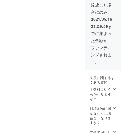
をお繋
す。 素
達成した場
ぎし、
材 ポ
合にのみ、
今村が
リプロ
直接お
ピレン
2021/05/16
礼を言
0.2mm
23:59:59
ま
わせて
厚 寸法
いただ
（フタ
でに集まっ
きま
付
た金額が
す。
き）
（2021
タテ
ファンディ
年5月
110mm
ングされま
頃） ・
×ヨコ
はっ
205mm
す。
ぴーて
・
いるず
ZOOM
保護
でお礼
支援に関するよ
roomに
支援し
くある質問
お名前
ていた
掲載
だいた
手数料はいく
（ニッ
方と
らかかります
クネー
ZOOM
か？
ム等で
をお繋
も可）
ぎし、
目標金額に届
はっ
今村が
かなかった場
ぴーて
直接お
合どうなりま
いるず
礼を言
すか？
保護
わせて
roomに
いただ
支援で困った