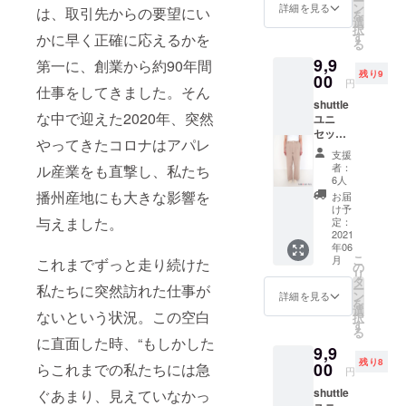
ー
耳の部
プファ
ン
詳細を見る
は、取引先からの要望にい
を
分を、
イヤー
選
択
ポイン
用のみ
す
かに早く正確に応えるかを
る
トに1辺
に仕上
9,9
のみ使
第一に、創業から約90年間
げた製
残り9
用した
00
品で
円
仕事をしてきました。そん
キッチ
す。 オ
shuttle
ンクロ
リジナ
な中で迎えた2020年、突然
ユニ
ス。
ル包装
セック
さっと
でお届
やってきたコロナはアパレ
ス ソ
手を拭
けしま
支援
リッド
いた
すの
者：
ル産業をも直撃し、私たち
パンツ
り、
で、贈
6人
(ベー
テーブ
り物な
播州産地にも大きな影響を
お届
ジュ)
ルに敷
どにも
け予
サイ
与えました。
いた
定：
おスス
ズ：1
2021
り、お
メで
年06
ASSPT
弁当を
す。 素
こ
月
これまでずっと走り続けた
002
包んだ
の
材：
リ
シャト
り。 大
タ
コット
ー
私たちに突然訪れた仕事が
ルコッ
きめサ
ン
ン100%
詳細を見る
を
トンの
イズで
選
サイ
ないという状況。この空白
択
無地素
様々な
す
ズ：
る
材を使
場面で
38cm×
に直面した時、“もしかした
9,9
用し
ご利用
38cm
残り8
た、程
00
いただ
らこれまでの私たちには急
(サイズ
円
よくワ
けま
は測り
shuttle
ぐあまり、見えていなかっ
イドな
す。斜
方によ