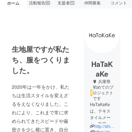
活動報告
支援者
仲間募集
コメント
ホーム
11
68
生地屋ですが私た
ち、服をつくりま
HaTaK
した。
aKe
兵庫県
2020年は一年をかけ、私た
初めてのプ
ロジェクト
ちは生活スタイルを変えざ
です
るをえなくなりました。こ
HaTaKaKe
は、テキス
れにより、
これまで常に求
タイルメー
められてきたスピードや厳
カー島田製
http://shimada-seishoku.com/
密さを少し横に置き、自分
織(株)が
https://www.instagram.com/hatakake_/