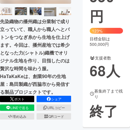
円
まちづくり・地域活性化
先染織物の播州織は分業制で成り
立っていて、職人から職人へとバ
CAMPFIRE for Social Good
CAMPFIRE Creation
123%
トンをつなぎ糸から生地を仕上げ
CAMPFIREふるさと納税
machi-ya
コミュニティ
目標金額は
500,000円
ます。今回は、播州産地では希少
となった力(シャトル)織機でオリ
支援者数
ジナル生地を作り、目指したのは
68
人
贅沢な時間を味わう服。
HaTaKaKeは、創業90年の生地
屋：島田製織が西脇市から発信す
募集終了まで残
る製品プロジェクトです。
り
ポスト
シェア
終了
LINEで送る
URLコピー
埋め込み
QRコード