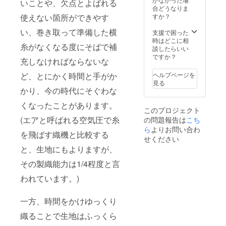
てくれ
の特徴
いことや、欠点とよばれる
でいた
イズ 素
合どうなりま
ます。
でもあ
だける
材：
すか？
使えない箇所ができやす
両サイ
る耳の
長さに
コット
ドのポ
部分を
仕上げ
い、巻き取って準備した横
ン100%
支援で困った
ケット
アクセ
まし
時はどこに相
は大き
ントと
糸がなくなる度にそばで補
た。 透
談したらいい
めのデ
して使
け感は
ですか？
ザイン
用しま
充しなければならないな
ないた
で、
した。
め、サ
ちょっ
素材：
ヘルプページを
ど、とにかく時間と手がか
ラっと1
とした
コット
見る
枚で着
外出に
かり、今の時代にそぐわな
ン100%
ていた
も活
だくの
くなったことがあります。
躍。左
このプロジェクト
はもち
後ろポ
(エアと呼ばれる空気圧で糸
の問題報告は
こち
ろん、
ケット
サイド
ら
よりお問い合わ
上部に
を飛ばす織機と比較する
にス
は、
せください
リット
シャト
と、生地にもよりますが、
がある
ル織機
のでワ
の特徴
その製織能力は1/4程度と言
イドパ
でもあ
ンツや
われています。)
る耳の
レギン
部分を
スとの
アクセ
一方、時間をかけゆっくり
コー
ントと
ディ
して使
織ることで生地はふっくら
ネート
用しま
もおす