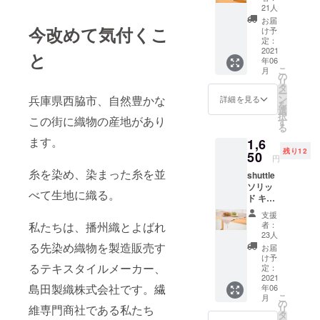
ASSHK
ら、日々生
21人
001
お届
地の開発・
HaTaKa
今改めて気付くこ
け予
生産に奮闘
Keのブ
定：
ランド
2021
していま
と
年06
刺繍を
す。
こ
月
入れた
の
リ
お家時間の
ハンカ
タ
ー
チ。 刺
ン
兵庫県西脇市、自然豊かな
詳細を見る
増えた今、
を
繍は西
選
産地からリ
択
脇市内
この街に織物の産地があり
す
る
の刺繍
ラックス
ます。
1,6
屋さん
ウェアを発
残り12
にお願
50
円
信いたしま
いしま
糸を染め、染まった糸を並
shuttle
した！
す！
ソリッ
ポケッ
べて生地に織る。
ド キッ
トに収
チンク
まりの
支援
ロス
いい小
者：
私たちは、播州織とよばれ
(ベー
ぶりサ
23人
ジュ)
イズ
る先染め織物を製造販売す
お届
ASSKC
で、生
け予
001
るテキスタイルメーカー、
地を味
定：
シャト
2021
わって
島田製織株式会社です。繊
年06
ル織機
いただ
こ
月
の特徴
くべく
の
維専門商社である私たち
リ
である
キャン
タ