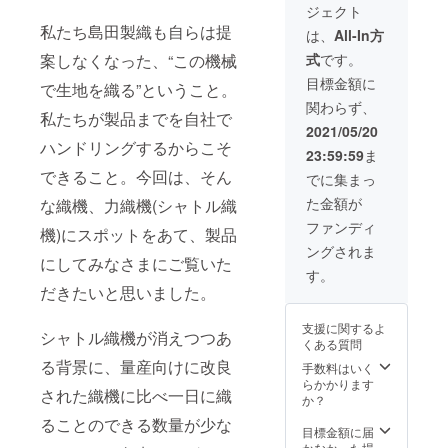
紐での
クス感
ジェクト
スは、
しま
ウエス
ある履
全身で
私たち島田製織も自らは提
す。ボ
ト調節
は、
All-In方
き心地
コット
タンを
も可
ながら
式
です。
案しなくなった、“この機械
ンの風
あけて
能。締
スッキ
合いを
羽織っ
め付け
目標金額に
リとし
で生地を織る”ということ。
堪能し
てみた
が少な
た印象
関わらず、
ていた
り、肩
い分、
に見せ
私たちが製品までを自社で
だける
にかけ
丸1日履
2021/05/20
てくれ
贅沢な
たスタ
いて疲
ハンドリングするからこそ
ます。
23:59:59
ま
一枚で
イルも
れ知ら
両サイ
す！
できること。今回は、そん
おすす
ずなは
でに集まっ
ドのポ
ゆった
め。気
ず。 フ
ケット
た金額が
な織機、力織機(シャトル織
りした
分を変
ロント
は大き
シル
えたい
にはゴ
ファンディ
めのデ
機)にスポットをあて、製品
エット
ときに
ムを使
ザイン
ングされま
にスッ
は前後
わない
で、
にしてみなさまにご覧いた
キリと
を逆
デザイ
す。
ちょっ
した印
に、ボ
ンが、
だきたいと思いました。
とした
象のオ
タンを
リラッ
外出に
リジナ
うしろ
クス感
も活
支援に関するよ
ルのス
にした
シャトル織機が消えつつあ
ある履
躍。左
くある質問
トライ
スタイ
き心地
後ろポ
る背景に、量産向けに改良
プ柄が
ルもお
手数料はいく
ながら
ケット
特徴
試しく
らかかります
スッキ
上部に
された織機に比べ一日に織
で、長
ださ
か？
リとし
は、
身の方
い！ サ
た印象
シャト
ることのできる数量が少な
にもた
イズ：
目標金額に届
に見せ
ル織機
のしん
ワンサ
かなかった場