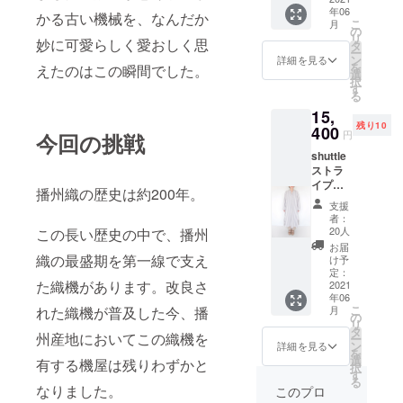
ストラ
太めの
ル包装
年06
トンの
イプ柄
かる古い機械を、なんだか
ゴムを
でお届
こ
月
チェッ
と共通
の
入れる
けしま
リ
ク生地
妙に可愛らしく愛おしく思
色を使
タ
ことで
すの
ー
を使用
用して
ン
腰回り
詳細を見る
で、贈
を
えたのはこの瞬間でした。
した
いるた
選
にゆと
り物な
択
チュ
め、
す
りを持
どにも
る
ニッ
チュ
たせ、
おスス
15,
ク。 小
ニック
内紐で
メで
残り10
さめの
400
やワン
のウエ
す。 素
円
今回の挑戦
襟が優
ピース
スト調
材：
shuttle
しい雰
との
節も可
コット
ストラ
囲気を
コー
能。締
ン100%
イプ
演出し
ディ
め付け
生地部
播州織の歴史は約200年。
オー
ます。
ネート
が少な
分のサ
支援
バーワ
ヒップ
にもお
い分、
者：
イズ：
ンピー
の隠れ
すすめ
20人
この長い歴史の中で、播州
丸1日履
50cm×
ス(グ
る丈感
です。
いて疲
お届
50cm
レー )
と、程
織の最盛期を第一線で支え
ウエス
け予
れ知ら
(サイズ
ASSOP
よく
定：
トに太
ずなは
は測り
た織機があります。改良さ
001
2021
ギャ
めのゴ
ず。 フ
方によ
年06
シャト
ザーが
ムを入
ロント
り、若
こ
月
れた織機が普及した今、播
ルコッ
入った
の
れるこ
にはゴ
干の誤
リ
トンを
バック
タ
とで腰
ムを使
差が生
州産地においてこの織機を
ー
たっぷ
スタイ
ン
回りも
詳細を見る
わない
じる場
を
り使用
ルは気
選
ゆとり
デザイ
有する機屋は残りわずかと
合がご
択
したロ
になる
す
を持た
ンが、
ざいま
る
ングワ
箇所も
なりました。
せ、内
このプロ
リラッ
す。)
ンピー
カバー