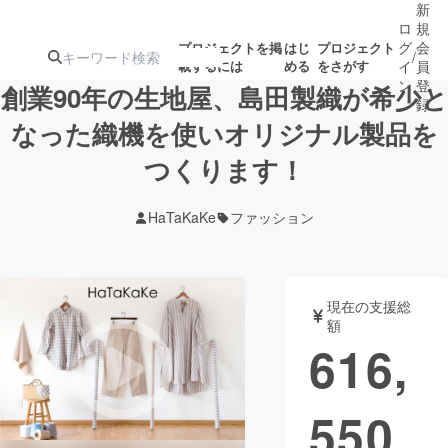
新
ロ
規
グ
会
プロジェクトを掲
はじ
プロジェクト
/
載するには
める
をさがす
イ
員
ン
登
創業90年の生地屋、島田製織が希少と
録
なった織機を使いオリジナル製品を
つくります！
人気のプロ
注目のリ
注目の新着プロ
募集終了が近いプ
もうすぐ公開
ジェクト
ターン
ジェクト
ロジェクト
されます
HaTaKaKe
ファッション
アート・写真
音楽
現在の支援総
テクノロジー・ガジェット
ゲーム・サ
額
616,
映像・映画
書籍・雑誌
550
ビジネス・起業
チャレンジ