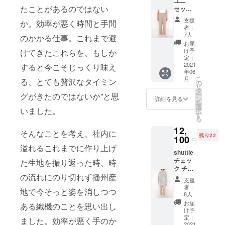
ユニ
シル
めにつ
り、若
たことがあるのではない
セック
エット
いたブ
干の誤
ス ソ
のユニ
ランド
差が生
支援
か。効率が悪く時間と手間
リッド
セック
タグ
じる場
者：
パンツ
スパン
は、
7人
合がご
のかかる仕事。これまで避
(ベー
ツ。
ちょっ
ざいま
お届
ジュ)
チェッ
とした
け予
けてきたこれらを、もしか
す。) 生
サイ
ク柄や
定：
ところ
地の
ズ：2
2021
ストラ
すると今こそじっくり味え
にも
カッ
年06
ASSPT
イプ柄
引っ掛
ティン
こ
月
る、とても贅沢なタイミン
002
と共通
の
けられ
グによ
リ
シャト
色を使
タ
てとっ
り、柄
ー
グがきたのではないか”と思
ルコッ
用して
ン
ても便
詳細を見る
や刺繍
を
トンの
いるた
選
利。 生
位置な
いました。
択
無地素
め、
す
地を味
ど、画
る
材を使
チュ
わって
像と異
12,
用し
ニック
いただ
なる場
そんなことを考え、社内に
残り22
た、程
100
やワン
きた
合がご
円
よくワ
ピース
溢れるこれまでに作り上げ
く、
ざいま
shuttle
イドな
との
キャン
す。
チェッ
シル
た生地を振り返った時、時
コー
プファ
ク チュ
エット
ディ
イヤー
の流れにのり切れず播州産
ニック
のユニ
ネート
用のみ
支援
(グレー
セック
にもお
に仕上
者：
地で今そっと姿を消しつつ
)
スパン
すすめ
8人
げた製
ASSTC
ツ。
です。
品で
お届
ある織機のことを思い出し
001
チェッ
ウエス
け予
す。 オ
シャト
ク柄や
定：
トには
リジナ
ました。
効率が悪く手のか
ルコッ
2021