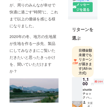
2021年春、
メッセー
が、周りのみんなが幸せで
新たにス
ジを送る
快適に過ごす"時間”に、これ
タートする
まで以上の価値を感じる様
産地発信の
製品プロ
になりました。
リターンを
ジェクトで
す。
2020年の冬
、地方の生地屋
選ぶ
私たちには
が生地を作る一歩先、製品
自社工場こ
にしてみなさまにご覧いた
目標金額
そありませ
未達でも
んが、企画
だきたいと思ったきっかけ
リターン
力と提案力
が届きま
を、聞いていただけます
には溢れて
す
(All-in
か？
います！近
方式)
隣工場みな
1,1
残り64
さまのご協
00
円
力の元、各
shuttle
工程の職人
チェッ
ク ハン
さんたちと
カチ(グ
支援
相談しなが
レー)
者：