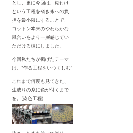
した。
とし、更に今回は、糊付け
すめで
素材：
す。
コット
という工程を省き糸への負
タート
ン100%
ルな
担を最小限にすることで、
ど、イ
ンナー
コットン本来のやわらかな
を変え
風合いをより一層感じてい
ること
でロン
ただける様にしました。
グシー
ズンに
対応可
今回私たちが掲げたテーマ
能なア
イテム
は、"作る工程をいつくしむ”
です。
サイ
ズ：ワ
これまで何度も見てきた、
ンサイ
生成りの糸に色が付くまで
ズ 素
材：
を。(染色工程)
コット
ン100%
付属：
共生地
で作成
した紐