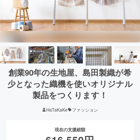
創業90年の生地屋、島田製織が希
少となった織機を使いオリジナル
製品をつくります！
HaTaKaKe
ファッション
現在の支援総額
616,550
円