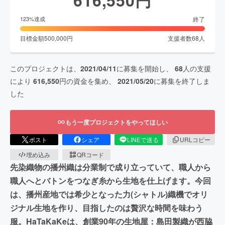
終了
123
%達成
目標金額
500,000
円
支援者数
68
人
このプロジェクトは、
2021/04/11
に募集を開始し、
68
人の支援
により
616,550
円の資金を集め、
2021/05/20
に募集を終了しま
した
もう一度プロジェクトをやってほしい
ポスト
シェア
LINEで送る
URLコピー
埋め込み
QRコード
先染織物の播州織は分業制で成り立っていて、職人から
職人へとバトンをつなぎ糸から生地を仕上げます。今回
は、播州産地では希少となった力(シャトル)織機でオリ
ジナル生地を作り、目指したのは贅沢な時間を味わう
服。HaTaKaKeは、創業90年の生地屋：島田製織が西脇