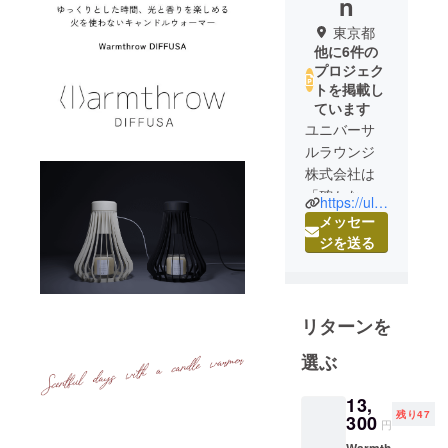
n
東京都
他に6件の
プロジェク
トを掲載し
ています
ユニバーサ
ルラウンジ
株式会社は
「確かなも
https://uljapan.link/
のづくりと
メッセー
発想力」で
ジを送る
スタイリッ
シュで心地
良いデザイ
リターンを
ン、高い品
質、使いや
選ぶ
すさにこだ
わり、多く
13,
の方に満足
残り47
300
円
していただ