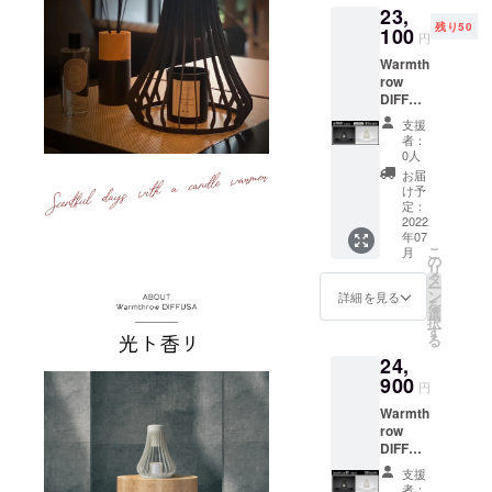
商品写
23,
品代金
ませ
真はで
残り50
には、
100
ん。 ※
きる限
円
ご自宅
皆様の
り実物
Warmth
までの
ご支援
の色に
row
送料も
により
近づけ
DIFFUS
含まれ
量産効
るよう
A × 2
ており
率が向
徹底し
支援
個 一般
ます。
上した
ており
者：
販売予
ブラッ
場合、
0人
ます
定価格
クとホ
正規販
が、 お
お届
35,600
ワイト
売価格
け予
使いの
円
からお
定：
が販売
モニ
→23,10
2022
選びい
予定価
ター設
年07
0円 (税
ただけ
格より
定、お
こ
月
込)
ます。
の
下がる
部屋の
リ
【35%
※製品に
タ
可能性
照明等
ー
OFF】
キャン
ン
もござ
詳細を見る
により
を
【送料
ドルは
選
いま
実際の
択
につい
含まれ
す
す。 ※
商品と
る
て】 商
ており
商品写
色味が
24,
品代金
ませ
真はで
異なる
には、
900
ん。 ※
きる限
場合が
円
ご自宅
皆様の
り実物
ござい
Warmth
までの
ご支援
の色に
ます。
row
送料も
により
近づけ
※ご注文
DIFFUS
含まれ
量産効
るよう
状況、
A × 2
ており
率が向
徹底し
使用部
支援
個 一般
ます。
上した
ており
者：