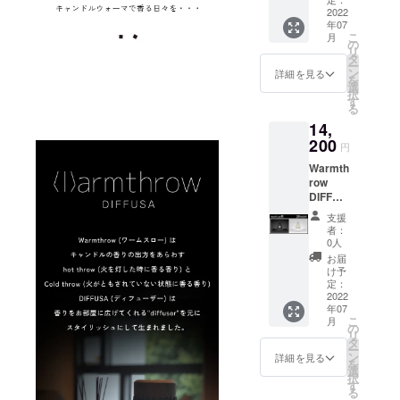
からお
→13,70
2022
選びい
年07
0円 (税
ただけ
こ
月
込)
ます。
の
リ
【23%
※製品に
タ
ー
OFF】
キャン
ン
詳細を見る
を
【送料
ドルは
選
択
につい
含まれ
す
る
て】 商
ており
14,
品代金
ませ
には、
200
ん。 ※
円
ご自宅
皆様の
Warmth
までの
ご支援
row
送料も
により
DIFFUS
含まれ
量産効
A × 1
ており
率が向
支援
個 一般
ます。
上した
者：
販売予
ブラッ
場合、
0人
定価格
クとホ
正規販
お届
17,800
ワイト
売価格
け予
円
からお
定：
が販売
→1420
2022
選びい
予定価
年07
0円 (税
ただけ
格より
こ
月
込)
ます。
の
下がる
リ
【20%
※製品に
タ
可能性
ー
OFF】
キャン
ン
もござ
詳細を見る
を
【送料
ドルは
選
いま
択
につい
含まれ
す
す。 ※
る
て】 商
ており