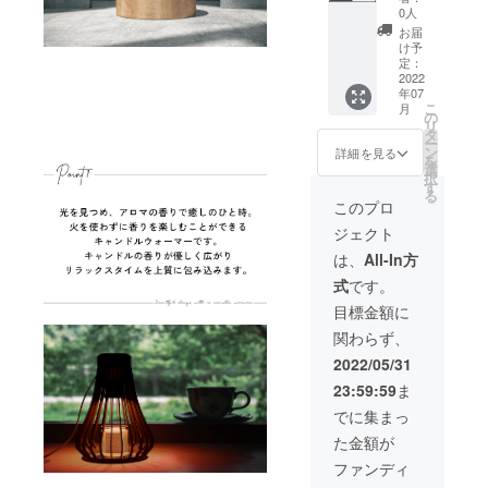
材の供
販売予
色はブ
場合、
0人
ます
給状
定価格
ラック
正規販
が、 お
お届
況、製
35,600
とホワ
売価格
け予
使いの
造工程
円
イトか
定：
が販売
モニ
上の都
→2492
2022
らお選
予定価
ター設
合等に
年07
0円 (税
びいた
格より
定、お
より出
こ
月
込)
だけま
の
下がる
部屋の
荷時期
リ
【30%
す。 同
タ
可能性
照明等
が遅れ
ー
OFF】
色2個で
ン
もござ
詳細を見る
により
る場合
を
【送料
も構い
選
いま
実際の
があり
択
につい
ませ
す
す。 ※
商品と
ます。
る
て】 商
ん。 ※
商品写
このプロ
色味が
品代金
製品に
真はで
異なる
ジェクト
には、
キャン
きる限
場合が
ご自宅
ドルは
り実物
は、
All-In方
ござい
までの
含まれ
の色に
ます。
式
です。
送料も
ており
近づけ
※ご注文
含まれ
ませ
るよう
目標金額に
状況、
ており
ん。 ※
徹底し
使用部
関わらず、
ます。
皆様の
ており
材の供
色はブ
ご支援
ます
2022/05/31
給状
ラック
により
が、 お
況、製
23:59:59
ま
とホワ
量産効
使いの
造工程
イトか
率が向
モニ
でに集まっ
上の都
らお選
上した
ター設
合等に
た金額が
びいた
場合、
定、お
より出
だけま
正規販
部屋の
ファンディ
荷時期
す。 同
売価格
照明等
が遅れ