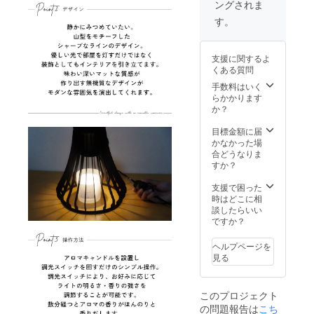
ングされま
色2個で
が販売
により
る場合
も構い
予定価
実際の
す。
があり
ませ
格より
商品と
ます。
ん。 ※
下がる
色味が
製品に
可能性
異なる
支援に関するよ
キャン
もござ
場合が
くある質問
ドルは
いま
ござい
含まれ
す。 ※
手数料はいく
ます。
ており
商品写
らかかります
※ご注文
ませ
真はで
か？
状況、
ん。 ※
きる限
使用部
皆様の
り実物
目標金額に届
材の供
ご支援
の色に
かなかった場
給状
により
近づけ
合どうなりま
況、製
量産効
るよう
すか？
造工程
率が向
徹底し
上の都
上した
ており
支援で困った
合等に
場合、
ます
時はどこに相
より出
正規販
が、 お
談したらいい
荷時期
売価格
使いの
ですか？
が遅れ
が販売
モニ
る場合
予定価
ター設
があり
ヘルプページを
格より
定、お
ます。
見る
下がる
部屋の
可能性
照明等
もござ
により
このプロジェクト
いま
実際の
の問題報告は
こち
す。 ※
商品と