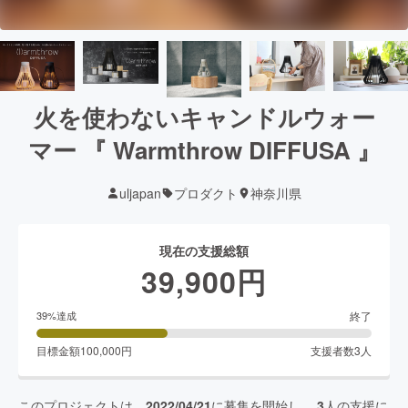
火を使わないキャンドルウォー
マー 『 Warmthrow DIFFUSA 』
uljapan
プロダクト
神奈川県
現在の支援総額
39,900
円
終了
39
%達成
目標金額
100,000
円
支援者数
3
人
このプロジェクトは、
2022/04/21
に募集を開始し、
3
人の支援に