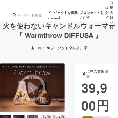
新
ロ
規
グ
会
プロジェクトを掲載
プロジェクトを
/
するには
さがす
イ
員
ン
登
火を使わないキャンドルウォーマー
録
『 Warmthrow DIFFUSA 』
人気のプロ
注目のリ
注目の新着プロ
募集終了が近いプ
もうすぐ公開
uljapan
プロダクト
神奈川県
ジェクト
ターン
ジェクト
ロジェクト
されます
アート・写真
音楽
現在の支援総
額
39,9
テクノロジー・ガジェット
ゲーム・サ
00
円
映像・映画
書籍・雑誌
ビジネス・起業
チャレンジ