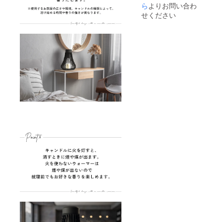
商品写
ら
よりお問い合わ
色味が
真はで
異なる
せください
きる限
場合が
り実物
ござい
の色に
ます。
近づけ
※ご注文
るよう
状況、
徹底し
使用部
ており
材の供
ます
給状
が、 お
況、製
使いの
造工程
モニ
上の都
ター設
合等に
定、お
より出
部屋の
荷時期
照明等
が遅れ
により
る場合
実際の
があり
商品と
ます。
色味が
異なる
場合が
ござい
ます。
※ご注文
状況、
使用部