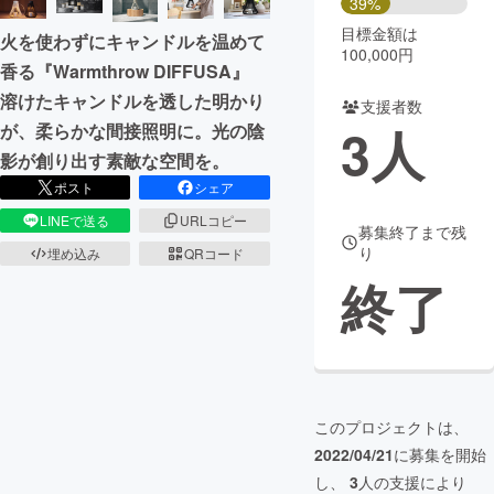
39%
目標金額は
火を使わずにキャンドルを温めて
まちづくり・地域活性化
100,000円
香る『Warmthrow DIFFUSA』
溶けたキャンドルを透した明かり
支援者数
CAMPFIRE for Social Good
CAMPFIRE Creation
3
人
が、柔らかな間接照明に。光の陰
CAMPFIREふるさと納税
machi-ya
コミュニティ
影が創り出す素敵な空間を。
ポスト
シェア
LINEで送る
URLコピー
募集終了まで残
り
埋め込み
QRコード
終了
このプロジェクトは、
2022/04/21
に募集を開始
し、
3
人の支援により