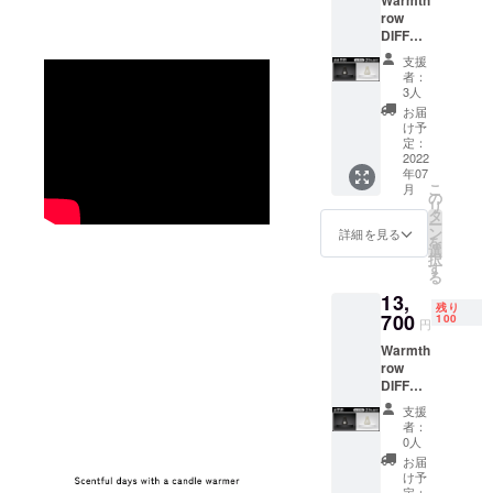
Warmth
ける製品の
row
企画、設
DIFFUS
A × 1
計、制作、
支援
個 一般
者：
輸入販売を
販売予
3人
定価格
しておりま
お届
17,800
け予
す。
円
定：
→13,30
2022
年07
0円 (税
こ
月
込)
の
リ
【25%
タ
ー
OFF】
ン
詳細を見る
を
【送料
選
択
につい
す
る
て】 商
13,
品代金
残り
には、
700
100
円
ご自宅
Warmth
までの
row
送料も
DIFFUS
含まれ
A × 1
ており
支援
個 一般
ます。
者：
販売予
ブラッ
0人
定価格
クとホ
お届
17,800
ワイト
け予
円
定：