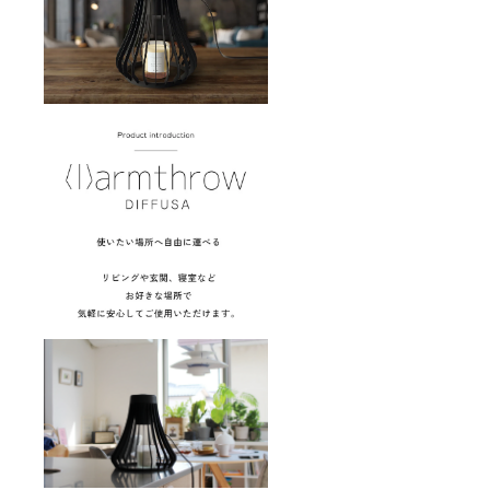
材の供
給状
況、製
造工程
上の都
合等に
より出
荷時期
が遅れ
る場合
があり
ます。