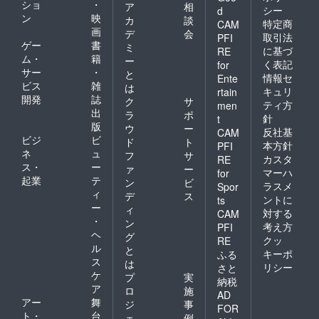
ショ
・
ア
相
シー
d
ン
映
カ
談
特定商
CAM
画
デ
会
取引法
PFI
ゲー
書
ミ
に基づ
RE
ム・
籍
ー
く表記
for
サー
・
と
情報セ
Ente
ビス
雑
は
キュリ
rtain
開発
誌
ク
サ
ティ方
men
出
ラ
ポ
針
t
版
ウ
ー
反社基
CAM
ビジ
ビ
ド
ト
本方針
PFI
ネ
ュ
フ
サ
カスタ
RE
ス・
ー
ァ
ー
マーハ
for
起業
テ
ン
ビ
ラスメ
Spor
ィ
デ
ス
ントに
ts
ー
ィ
対する
CAM
・
ン
考え方
PFI
ヘ
グ
クッ
RE
ル
と
キーポ
ふる
ス
は
リシー
さと
ケ
プ
実
納税
ア
ロ
施
AD
アー
舞
ジ
事
FOR
ト・
台
ェ
例