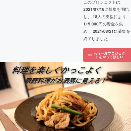
このプロジェクトは、
2021/07/16
に募集を開始
し、
18
人の支援により
115,000
円の資金を集
め、
2021/08/21
に募集を
終了しました
もう一度プロジェク
トをやってほしい