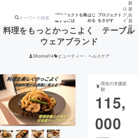
新
ロ
規
グ
会
プロジェクトを掲
はじ
プロジェクト
/
載するには
める
をさがす
イ
員
ン
登
料理をもっとかっこよく テーブル
録
ウェアブランド
人気のプロ
注目のリ
注目の新着プロ
募集終了が近いプ
もうすぐ公開
Shoimal14
ビューティー・ヘルスケア
ジェクト
ターン
ジェクト
ロジェクト
されます
アート・写真
音楽
現在の支援総
額
115,
テクノロジー・ガジェット
ゲーム・サ
000
映像・映画
書籍・雑誌
ビジネス・起業
チャレンジ