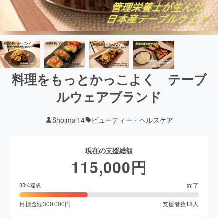
料理をもっとかっこよく テーブ
ルウェアブランド
Shoimal14
ビューティー・ヘルスケア
現在の支援総額
115,000
円
終了
38
%達成
目標金額
300,000
円
支援者数
18
人