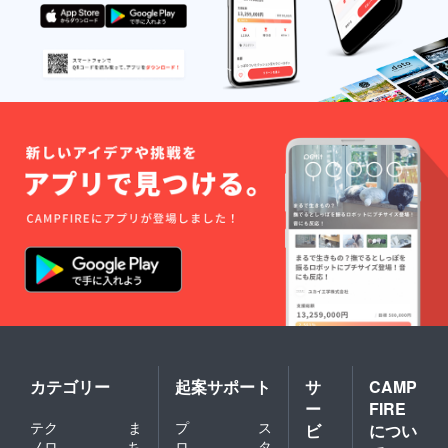
カテゴリー
起案サポート
サ
CAMP
ー
FIRE
テク
ま
プ
ス
ビ
につい
ノロ
ち
ロ
タ