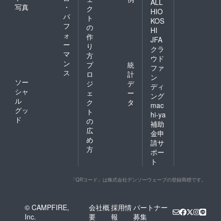
ALL
写真
・
ク
HIO
パ
ト
KOS
フ
の
HI
ォ
作
JFA
ー
り
クラ
マ
方
ウド
ン
プ
統
ファ
ス
ロ
計
ン
ソー
ジ
デ
ディ
シャ
ェ
ー
ング
ル
ク
タ
mac
グッ
ト
hi-ya
ド
の
補助
広
金申
め
請サ
方
ポー
ト
「QRコード」は株式会社デンソーウェーブの登録商標です。
© CAMPFIRE,
会社概
採用情
パートナー
Inc.
要
報
募集