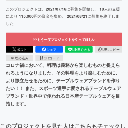
このプロジェクトは、
2021/07/16
に募集を開始し、
18
人の支援
により
115,000
円の資金を集め、
2021/08/21
に募集を終了しま
した
もう一度プロジェクトをやってほしい
ポスト
シェア
LINEで送る
URLコピー
埋め込み
QRコード
コロナ禍において、料理は義務から楽しむものと捉えら
れるようになりました。その料理をより楽しむために、
より際立たせるために、テーブルウェアブランドを作り
たい！！ また、スポーツ選手に愛されるテーブルウェア
ブランド・世界中で使われる日本産テーブルウェアを目
指します。
このプロジェクトを見た人はこちらもチェックし