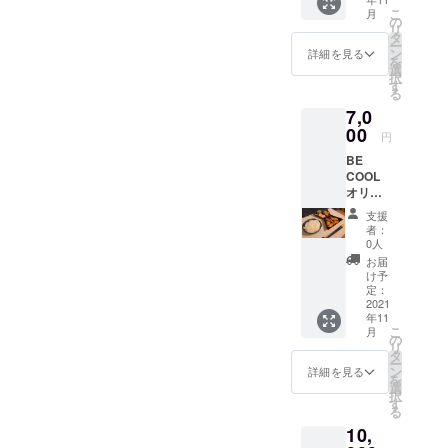
ケー
こ
月
ジ・お
の
リ
礼の
タ
ー
メッ
ン
詳細を見る
を
セージ
選
択
カード
す
る
ととも
7,0
に、お
送りさ
00
円
せて頂
BE
きま
COOL
す。 ※
オリジ
送料込
ナルブ
の金額
支援
ランド
になり
者：
食器 ロ
ます。
0人
ゴ皿 2
お届
枚 食器
け予
はパッ
定：
ケー
2021
年11
ジ・お
こ
月
礼の
の
リ
メッ
タ
ー
セージ
ン
詳細を見る
を
カード
選
択
ととも
す
る
に、お
10,
送りさ
せて頂