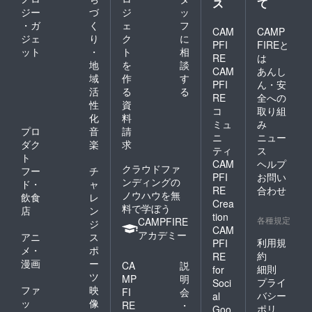
ス
て
ジー
づ
ジ
ッ
・ガ
く
ェ
フ
CAM
CAMP
ジェ
り
ク
に
PFI
FIREと
ット
・
ト
相
RE
は
地
を
談
CAM
あんし
域
作
す
PFI
ん・安
活
る
る
RE
全への
性
資
コ
取り組
化
料
ミュ
み
プロ
音
請
ニ
ニュー
ダク
楽
求
ティ
ス
ト
CAM
ヘルプ
クラウドファ
フー
チ
PFI
お問い
ンディングの
ド・
ャ
RE
合わせ
ノウハウを無
飲食
レ
Crea
料で学ぼう
店
ン
tion
各種規定
CAMPFIRE
ジ
CAM
アカデミー
アニ
ス
利用規
PFI
メ・
ポ
約
RE
漫画
ー
CA
説
細則
for
ツ
MP
明
プライ
Soci
ファ
映
FI
会
バシー
al
ッ
像
RE
・
ポリ
Goo