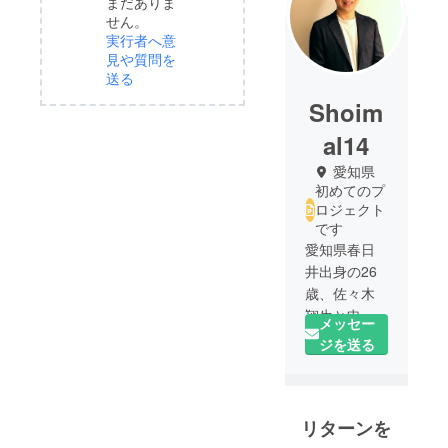
まだありま
せん。
実行者へ意
見や質問を
送る
Shoim
al14
愛知県
初めてのプ
ロジェクト
です
愛知県春日
井出身の26
歳、佐々木
翔生と申し
メッセー
ます。
ジを送る
今回、コロ
ナ禍で活動
が制限され
リターンを
る中、みな
さんの食生