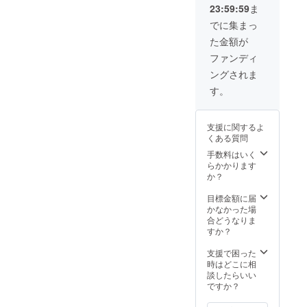
23:59:59
ま
でに集まっ
た金額が
ファンディ
ングされま
す。
支援に関するよ
くある質問
手数料はいく
らかかります
か？
目標金額に届
かなかった場
合どうなりま
すか？
支援で困った
時はどこに相
談したらいい
ですか？