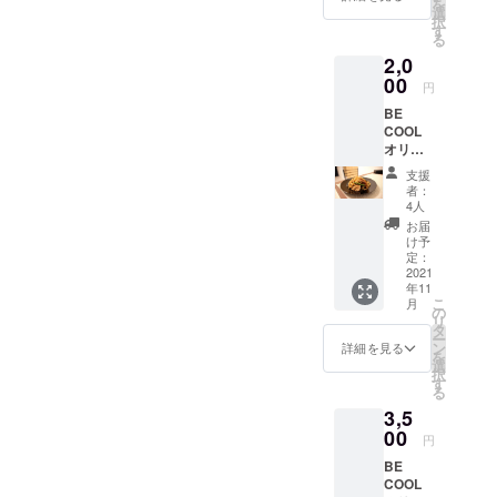
を
カード
選
たいこと、
択
ととも
す
そういった
る
に、お
2,0
送りさ
ものが見つ
せて頂
00
かった時、
円
きま
もしくは実
BE
す。 ※
COOL
送料込
行する時、
オリジ
の金額
そんな時に
ナルブ
になり
支援
ランド
万全な状態
ます。
者：
食器 丸
4人
で臨めるこ
皿 1枚
お届
とは凄く大
食器は
け予
パッ
定：
切でかっこ
ケー
2021
いいことで
年11
ジ・お
こ
月
す。
礼の
の
リ
メッ
タ
そんな人々
ー
セージ
ン
詳細を見る
の背中を押
を
カード
選
択
ととも
せるよう
す
る
に、お
に、まずは
3,5
送りさ
自分で挑戦
せて頂
00
円
きま
して、管理
BE
す。 ※
栄養士とし
COOL
送料込