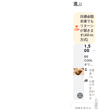
選ぶ
活・料理を
より一層楽
しめるもの
目標金額
未達でも
にしたいと
リターン
考え、管理
が届きま
栄養士とし
す
(All-in
て食器を販
方式)
売する事に
1,5
しました。
00
円
自分がみな
BE
さんに伝え
COOL
たい事とし
オリジ
ナルブ
ては、健康
支援
ランド
者：
になる事が
食器 角
7人
皿1枚
最終目標で
お届
食器は
け予
はないとい
パッ
定：
う事です。
ケー
2021
年11
ジ・お
人生で成し
こ
月
礼の
の
遂げたいこ
リ
メッ
タ
ー
と、挑戦し
セージ
ン
詳細を見る