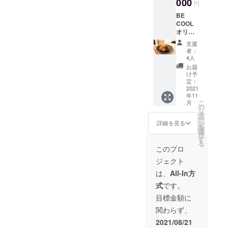
000
円
きま
BE
す。 ※
COOL
送料込
オリジ
の金額
ナルブ
になり
支援
ランド
ます。
者：
食器 丸
4人
皿 2枚
お届
ロゴ皿2
け予
枚 食器
定：
はパッ
2021
年11
ケー
こ
月
ジ・お
の
リ
礼の
タ
ー
メッ
ン
詳細を見る
を
セージ
選
択
カード
す
る
ととも
このプロ
に、お
ジェクト
送りさ
せて頂
は、
All-In方
きま
式
です。
す。 ※
送料込
目標金額に
の金額
関わらず、
になり
ます。
2021/08/21