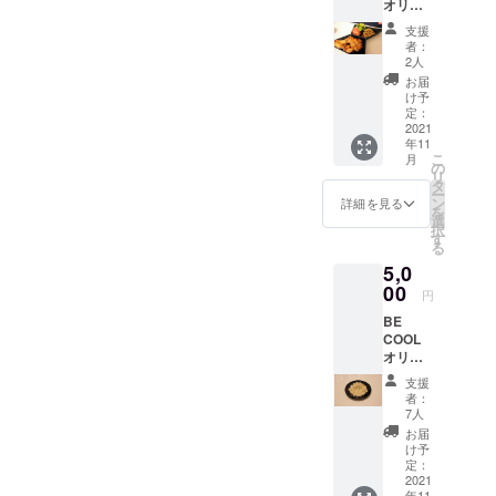
オリジ
てみなさん
の金額
ナルブ
になり
に貢献でき
支援
ランド
ます。
者：
たらいいな
食器 ロ
2人
ゴ皿 1
と思ってお
お届
枚 食器
け予
ります。
はパッ
定：
よろしくお
ケー
2021
年11
ジ・お
願いいたし
こ
月
礼の
の
ます。
リ
メッ
タ
ー
セージ
ン
詳細を見る
を
カード
選
択
ととも
す
る
に、お
5,0
送りさ
せて頂
00
円
きま
BE
す。 ※
COOL
送料込
オリジ
の金額
ナルブ
になり
支援
ランド
ます。
者：
食器 丸
7人
皿 2枚
お届
角皿1枚
け予
食器は
定：
パッ
2021
年11