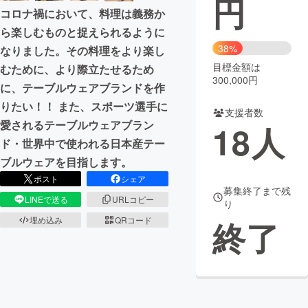
円
コロナ禍において、料理は義務か
まちづくり・地域活性化
ら楽しむものと捉えられるように
38%
なりました。その料理をより楽し
目標金額は
CAMPFIRE for Social Good
CAMPFIRE Creation
むために、より際立たせるため
300,000円
に、テーブルウェアブランドを作
CAMPFIREふるさと納税
machi-ya
コミュニティ
りたい！！ また、スポーツ選手に
支援者数
愛されるテーブルウェアブラン
18
人
ド・世界中で使われる日本産テー
ブルウェアを目指します。
ポスト
シェア
募集終了まで残
LINEで送る
URLコピー
り
終了
埋め込み
QRコード