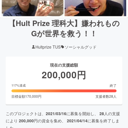
【Hult Prize 理科大】嫌われもの
Gが世界を救う！！
Hultprize TUS
ソーシャルグッド
現在の支援総額
200,000
円
終了
117
%達成
目標金額
170,000
円
支援者数
28
人
このプロジェクトは、
2021/03/16
に募集を開始し、
28
人の支援
により
200,000
円の資金を集め、
2021/04/14
に募集を終了しま
した