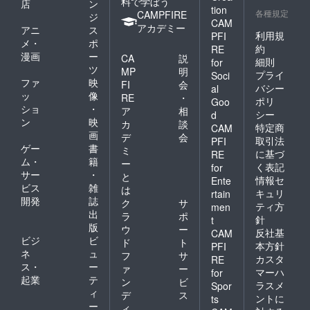
料で学ぼう
店
ン
tion
各種規定
CAMPFIRE
ジ
CAM
アカデミー
アニ
ス
利用規
PFI
メ・
ポ
約
RE
漫画
ー
CA
説
細則
for
ツ
MP
明
プライ
Soci
ファ
映
FI
会
バシー
al
ッ
像
RE
・
ポリ
Goo
ショ
・
ア
相
シー
d
ン
映
カ
談
特定商
CAM
画
デ
会
取引法
PFI
ゲー
書
ミ
に基づ
RE
ム・
籍
ー
く表記
for
サー
・
と
情報セ
Ente
ビス
雑
は
キュリ
rtain
開発
誌
ク
サ
ティ方
men
出
ラ
ポ
針
t
版
ウ
ー
反社基
CAM
ビジ
ビ
ド
ト
本方針
PFI
ネ
ュ
フ
サ
カスタ
RE
ス・
ー
ァ
ー
マーハ
for
起業
テ
ン
ビ
ラスメ
Spor
ィ
デ
ス
ントに
ts
ー
ィ