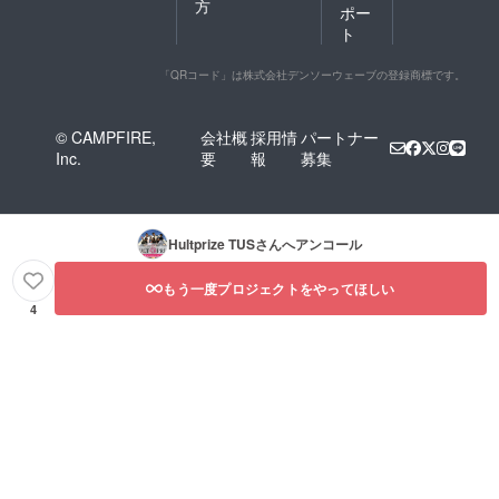
方
ポー
ト
「QRコード」は株式会社デンソーウェーブの登録商標です。
© CAMPFIRE,
会社概
採用情
パートナー
Inc.
要
報
募集
Hultprize TUS
さんへアンコール
もう一度プロジェクトをやってほしい
4