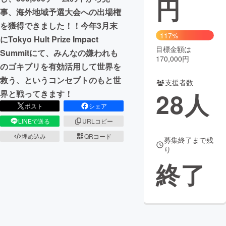
円
事、海外地域予選大会への出場権
まちづくり・地域活性化
を獲得できました！！今年3月末
117%
にTokyo Hult Prize Impact
目標金額は
CAMPFIRE for Social Good
CAMPFIRE Creation
Summitにて、みんなの嫌われも
170,000円
CAMPFIREふるさと納税
machi-ya
コミュニティ
のゴキブリを有効活用して世界を
救う、というコンセプトのもと世
支援者数
28
人
界と戦ってきます！
ポスト
シェア
LINEで送る
URLコピー
埋め込み
QRコード
募集終了まで残
り
終了