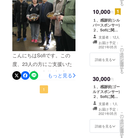
とができ、非常に有意義な
す
のこれまでの活
国際連合、
る
動や目指すもの
の方々からも高評価を頂く
時間となりました。Hult
EF、Hult
10,000
をまとめたレ
円
ことができました。これ
ポートを同封致
International
Prizeに向けての活動は終了
１、感謝状(シル
します。 １、2
Business
は、自分たちがこれから活
バースポンサー)
しました。支援者の皆様の
とも冊子にして
２、Sofiに関す
Schoolと共
郵送でお送りい
動していくうえで、とても
ご支援により活動できまし
るレポート ３、
たします。
に、チェン
支援者：12人
Sofiのオリジナ
自信になりました。我々の
お届け予定：
たことを重ね重ね御礼申し
ジメーカー
ルTシャツ １、
こ
2021年05月
の
私たちのスポン
の育成を
発表をより良いものにでき
リ
上げます。Sofiは、ゴキブリ
タ
こんにちはSofiです。この
サーの証として
ー
行っていま
ン
たのは、皆様のご支援のお
感謝状を送付致
詳細を見る
を次世代の飼料の選択肢と
を
度、23人の方にご支援いた
す。毎年10
選
します。 ２、
択
かげです。皆様のご支援に
す
なるようこれからも挑戦を
Sofiのこれまで
万人以上の
る
だき、本当にありがとうご
の活動や目指す
もっと見る
より、飼育キットや魚の飼
学生が各大
30,000
続けていきます。ビジネス
ものをまとめた
円
ざいます。皆様のおかげで
レポートを同封
学で行われ
料などのプロトタイプの作
モデルを再考して、まずは
１、感謝状(ゴー
目標金額を達成することが
致します。 レ
1
る大会に参
ルドスポンサー)
成に際し、金銭面の心配を
ポートなど活動
日本から実際にビジネスが
２、Sofiに関す
できました！！深く御礼申
加し、勝ち
報告の際には、
るレポート ３、
することなく、積極的に活
開始できるように励んでい
「シルバースポ
支援者：1人
進んだチー
し上げます。先日、私たち
Sofiのオリジナ
ンサー」とし
お届け予定：
動を行うことができまし
ルTシャツ １、
ムがImpact
きます！！引き続き応援よ
こ
て、お名前を掲
2021年05月
は東京海洋大学の佐藤教授
の
私たちのスポン
Summitと呼
リ
載させていただ
た。心より感謝申し上げま
タ
ろしくお願いします。Sofi一
サーの証として
ー
と大学院生の方々のご協力
きます。 ※支援
ばれる海外
ン
感謝状を送付致
詳細を見る
を
す。飼育BOXのプロトタイ
時、必ず備考欄
同【追記】報告遅れまして
選
します。 ２、
地域予選に
のもとで、ゴキブリ粉を用
択
にご希望のお名
す
Sofiのこれまで
プこれからも、ゴキブリの