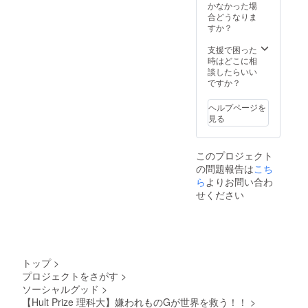
身丈70、身幅
かなかった場
一同
ブラック1色とな
58、肩幅53、袖
合どうなりま
ります。サイズ
丈25 Lサイズ：
すか？
に関しては、
身丈73、身幅
SMLからご希望
61、肩幅55、袖
支援で困った
のサイズを備考
丈26
時はどこに相
欄にご記載くだ
談したらいい
さい。以下の各
ですか？
サイズの大きさ
をご確認の上、
備考欄にご記載
ヘルプページを
ください。 Sサ
見る
イズ：身丈67、
身幅55、肩幅
51、袖丈24 Mサ
このプロジェクト
イズ：身丈70、
の問題報告は
こち
身幅58、肩幅
ら
よりお問い合わ
53、袖丈25 Lサ
イズ：身丈73、
せください
身幅61、肩幅
55、袖丈26
トップ
>
プロジェクトをさがす
>
ソーシャルグッド
>
【Hult Prize 理科大】嫌われものGが世界を救う！！
>