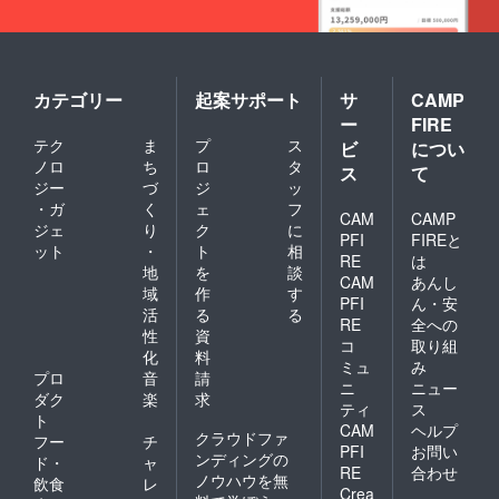
カテゴリー
起案サポート
サ
CAMP
ー
FIRE
テク
ま
プ
ス
ビ
につい
ノロ
ち
ロ
タ
ス
て
ジー
づ
ジ
ッ
・ガ
く
ェ
フ
CAM
CAMP
ジェ
り
ク
に
PFI
FIREと
ット
・
ト
相
RE
は
地
を
談
CAM
あんし
域
作
す
PFI
ん・安
活
る
る
RE
全への
性
資
コ
取り組
化
料
ミュ
み
プロ
音
請
ニ
ニュー
ダク
楽
求
ティ
ス
ト
CAM
ヘルプ
クラウドファ
フー
チ
PFI
お問い
ンディングの
ド・
ャ
RE
合わせ
ノウハウを無
飲食
レ
Crea