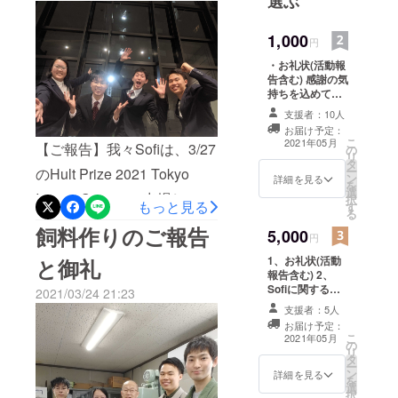
選ぶ
問しました。工場では、今
とともに、
までお世話になった研究部
約10年の間
1,000
円
生物研究課の有吉課長や研
に5000万ド
・お礼状(活動報
ル以上の資
究員の方々に我々のプレゼ
告含む) 感謝の気
持ちを込めて、
本を動か
ンを発表しました。我々の
お礼と海外地域
し、120ヵ国
支援者：10人
予選での活動報
アイデアに強い関心を持っ
お届け予定：
以上、100万
告をお礼状にて
こ
2021年05月
【ご報告】我々Sofiは、3/27
の
ていただけました。その一
お送り致しま
人以上の大
リ
タ
す。送付の形式
ー
のHult Prize 2021 Tokyo
学及び大学
方、専門的な知見からアド
ン
としては、冊子
詳細を見る
を
院生に未来
選
を郵送でお送り
Impact Summitに出場し、全
択
バイスをいただき、まだま
もっと見る
す
します。
のビジネス
る
力を尽くして発表をしたの
だ改善する点が多くあるこ
飼料作りのご報告
を考える機
5,000
円
ですが、残念ながら次のス
とを実感しました。ゴキブ
会を創出し
1、お礼状(活動
と御礼
ています。
テージであるアクセラレー
リの飼育施設を見学しまし
報告含む) 2、
Sofiに関するレ
現在では、
2021/03/24 21:23
タープログラムに駒を進め
た。長年ゴキブリを飼育し
ポート １、感謝
オフィシャ
支援者：5人
の気持ちを込め
ることは出来ませんでし
ている経験から、今後私た
お届け予定：
ルパート
て、お礼と海外
こ
2021年05月
の
た。ですが、我々の発表は
地域予選での活
ナーのビル
ちがゴキブリを生産してい
リ
タ
動報告をお礼状
ー
クリントン
会場を沸かせ、さらに発表
ン
く上でのノウハウを学ぶこ
にてお送り致し
詳細を見る
を
元大統領、
選
ます。 2、Sofi
択
を聞いてくださった審査員