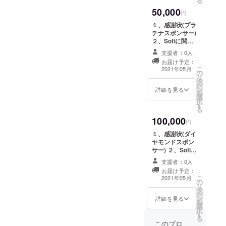
る
申し訳ありません。以下に
前をご記入くだ
進出しま
いて飼料を作成してきまし
の活動や目指す
さい。掲載をご
50,000
す。最終的
可能性を探る我々の取り組
ものをまとめた
円
Hult Prize 2021 Tokyo
希望しない場合
た。飼料作りに必要な道具
レポートを同封
に世界決勝
はその旨ご記載
１、感謝状(プラ
みは続きます！引き続き温
Impact Summit で私たちが
致します。 レ
や工程などを学ぶことがで
ください。 １、
チナスポンサー)
の優勝チー
ポートなど活動
かい応援よろしくお願いし
2とも冊子にして
２、Sofiに関す
発表したビデオを添付致し
報告の際には、
ムには100万
き大変貴重な時間となりま
郵送でお送りい
るレポート ３、
「ゴールドスポ
支援者：0人
ます。Sofi一同
ドル(約1億
ます。お時間がある際に、
たします。 ３、
Sofiのオリジナ
した。ゴキブリ粉を用いて
ンサー」とし
お届け予定：
私たちのスポン
ルTシャツ １、
円)の資金が
こ
て、お名前を掲
2021年05月
ぜひご覧ください。
の
サーの証として
私たちのスポン
作った飼料海洋大学の大学
リ
載させていただ
与えられ、
タ
SofiオリジナルT
サーの証として
ー
https://youtu.be/d3J-BUZ-
きます。 ※支援
ン
院生の方にご教授いただき
シャツを送らせ
感謝状を送付致
詳細を見る
実際に考え
を
時、必ず備考欄
選
ていただきま
します。 ２、
Nj0
たビジネス
択
にご希望のお名
ながら、作成した飼料の一
す
す。 ※Tシャツの
Sofiのこれまで
る
前をご記入くだ
プランに基
色に関しては、
の活動や目指す
部を鯉に与えることができ
さい。掲載をご
100,000
ブラック1色とな
ものをまとめた
円
づいて起業
希望しない場合
ります。サイズ
レポートを同封
ました。実際に魚に与え
はその旨ご記載
１、感謝状(ダイ
することが
に関しては、
致します。 レ
ください。 １、
ヤモンドスポン
出来ます。
て、ゴキブリ粉を用いた飼
SMLからご希望
ポートなど活動
2とも冊子にして
サー) ２、Sofiに
のサイズを備考
報告の際には、
毎年規模を
郵送でお送りい
関するレポート
料を食べることを確かめる
欄にご記載くだ
「プラチナスポ
支援者：0人
たします。 ３、
３、Sofiのオリ
拡大して
さい。以下の各
ンサー」とし
お届け予定：
ことができたのは、進歩で
私たちのスポン
ジナルTシャツ
こ
サイズの大きさ
て、お名前を掲
2021年05月
いってお
の
サーの証として
１、私たちのス
リ
をご確認の上、
載させていただ
す！！飼料を作っている様
り、「学生
タ
SofiオリジナルT
ポンサーの証と
ー
備考欄にご記載
きます。 ※支援
ン
シャツを送らせ
して感謝状を送
詳細を見る
版ノーベル
を
子ゴキブリ粉を作成するた
ください。 Sサ
時、必ず備考欄
選
ていただきま
付致します。
択
イズ：身丈67、
にご希望のお名
賞」とも紹
す
す。 ※Tシャツの
２、Sofiのこれ
めに必要となった鍋や粉砕
る
身幅55、肩幅
前をご記入くだ
色に関しては、
までの活動や目
介されてい
このプロ