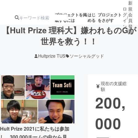
新
ロ
規
グ
会
プロジェクトを掲
はじ
プロジェクト
/
載するには
める
をさがす
イ
員
ン
登
【Hult Prize 理科大】嫌われものGが
録
世界を救う！！
人気のプロ
注目のリ
注目の新着プロ
募集終了が近いプ
もうすぐ公開
Hultprize TUS
ソーシャルグッド
ジェクト
ターン
ジェクト
ロジェクト
されます
アート・写真
音楽
現在の支援総
額
200,
テクノロジー・ガジェット
ゲーム・サ
000
映像・映画
書籍・雑誌
Hult Prize 2021に私たちは参加
ビジネス・起業
チャレンジ
し、300,000チームの中から見