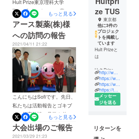
Hultpri
Hult Prize東京理科大学
ze TUS
Team Sofiです。この度のク
もっと見る
ラウドファンディングで
東京都
アース製薬(株)様
他に3件の
は、当初の目標を超える
プロジェク
への訪問の報告
200,000円ものご支援を頂く
トを掲載し
ています
2021/04/11 21:22
ことが出来ました。ご支援
Hult Prizeと
いただきました28名の皆様
は
には心から感謝申し上げま
Hult Prizeと
す。ありがとうございまし
http://www.hultprize.org
は、社会起
https://www.facebook.com/HultprizeTUS
た。また、本クラウドファ
業家を輩出
https://www.instagram.com/hultprizetus
ンディング含め我々Sofiの活
https://twitter.com/hultprizetus
するための
メッセー
こんにちはSofiです。先日、
世界最大規
動のSNS上でシェア、また
ジを送る
模のプラッ
私たちは活動報告とゴキブ
応援をして頂きました皆様
トフォーム
リの飼育施設の見学を兼
にもお礼を申し上げます。
もっと見る
です。1万人
ね、兵庫県赤穂市にある
Sofi 一同
を超えるス
大会出場のご報告
リターンを
アース製薬(株)様の工場を訪
タッフとボ
2021/03/29 21:23
ランティア