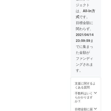
51、袖丈24 Mサ
さい。掲載をご
器等の器具に支援していた
ブラック1色とな
指すものをまと
ます。
イズ：身丈70、
希望しない場合
ジェクト
ります。サイズ
めたレポートを
身幅58、肩幅
はその旨ご記載
だいたファンドの一部を使
に関しては、
同封致します。
は、
All-In方
53、袖丈25 Lサ
ください。 １、
SMLからご希望
レポートなど活
わせていただきました。円
イズ：身丈73、
2とも冊子にして
式
です。
のサイズを備考
動報告の際に
身幅61、肩幅
郵送でお送りい
欄にご記載くだ
は、「ダイヤモ
目標金額に
滑にプロトタイプを作成す
55、袖丈26
たします。 ３、
さい。以下の各
ンドスポン
私たちのスポン
関わらず、
ることができたのは、支援
サイズの大きさ
サー」として、
サーの証として
をご確認の上、
お名前を掲載さ
2021/04/14
オリジナルTシャ
していただいた皆様のおか
備考欄にご記載
せていただきま
ツを送らせてい
23:59:59
ま
ください。 Sサ
す。 ※支援時、
げです。本当にありがとう
ただきます。 ※T
イズ：身丈67、
必ず備考欄にご
でに集まっ
シャツの色に関
身幅55、肩幅
希望のお名前を
ございます。私たちは、今
しては、ブラッ
た金額が
51、袖丈24 Mサ
ご記入くださ
ク1色となりま
回実際に行った飼料作りの
イズ：身丈70、
い。掲載をご希
ファンディ
す。サイズに関
身幅58、肩幅
望しない場合は
しては、SMLか
ングされま
行程や飼料に必要な器具を
53、袖丈25 Lサ
その旨ご記載く
らご希望のサイ
イズ：身丈73、
ださい。 １、2
す。
参考にして、より良い案に
ズを備考欄にご
身幅61、肩幅
とも冊子にして
記載ください。
55、袖丈26
郵送でお送りい
なるようにブラッシュアッ
以下の各サイズ
たします。 ３、
支援に関するよ
の大きさをご確
プしていきます。ご期待に
私たちのスポン
くある質問
認の上、備考欄
サーの証として
にご記載くださ
添えますよう、励みま
手数料はいく
SofiオリジナルT
い。 Sサイズ：
らかかります
シャツを送らせ
す！！ 引き続き応援よろ
身丈67、身幅
か？
ていただきま
55、肩幅51、袖
す。 ※Tシャツの
しくお願い致します！！Sofi
丈24 Mサイズ：
目標金額に届
色に関しては、