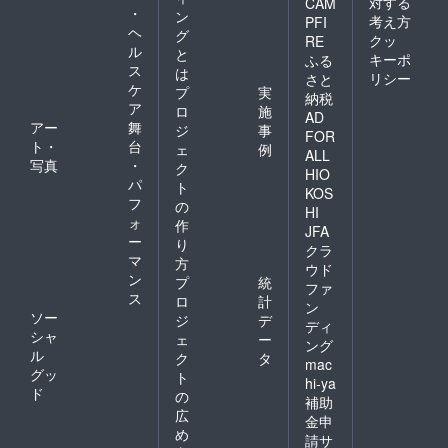
対する
CAM
・
ン
考え方
PFI
ヘ
グ
クッ
RE
ル
と
キーポ
ふる
ス
は
リシー
さと
ケ
プ
実
納税
ア
ロ
施
AD
アー
舞
ジ
事
FOR
ト・
台
ェ
例
ALL
写真
・
ク
HIO
パ
ト
KOS
フ
の
HI
ォ
作
JFA
ー
り
クラ
マ
方
ウド
ン
プ
統
ファ
ス
ロ
計
ン
ソー
ジ
デ
ディ
シャ
ェ
ー
ング
ル
ク
タ
mac
グッ
ト
hi-ya
ド
の
補助
広
金申
め
請サ