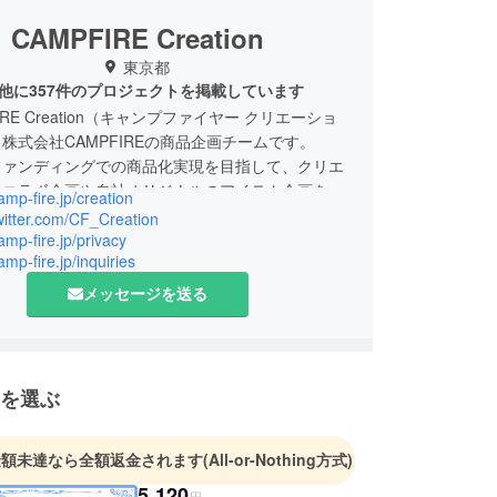
CAMPFIRE Creation
東京都
他に357件のプロジェクトを掲載しています
IRE Creation（キャンプファイヤー クリエーショ
株式会社CAMPFIREの商品企画チームです。
ファンディングでの商品化実現を目指して、クリエ
のコラボ企画や自社オリジナルのアイテム企画を
camp-fire.jp/creation
す。
twitter.com/CF_Creation
camp-fire.jp/privacy
amp-fire.jp/inquiries
のご案内
日 10:00〜18:00 (土日祝、年末年始除く)
メッセージを送る
わせから3営業日以内にご返信させていただきま
によってはお応えできかねる場合もございます。
を選ぶ
イバシーポリシー
わせ内容に関しては、プライバシーポリシーに準じ
せていただきます。
金額未達なら全額返金されます
(All-or-Nothing方式)
5,120
円