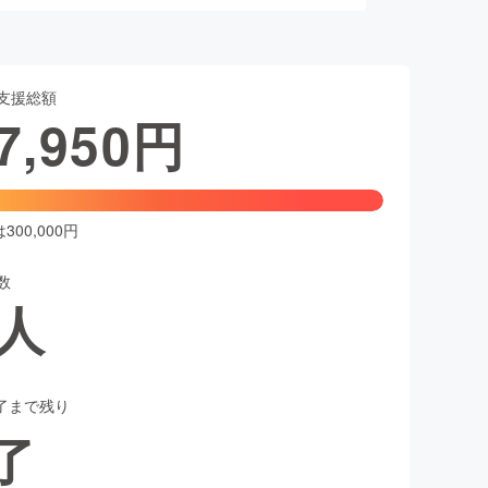
支援総額
7,950
円
00,000円
数
人
了まで残り
了