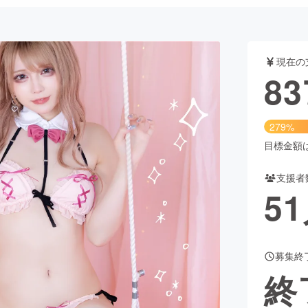
CAMPFIRE for Social Good
CAMPFIRE Creation
現在の
CAMPFIREふるさと納税
machi-ya
コミュニティ
83
279%
目標金額は3
支援者
51
募集終
終