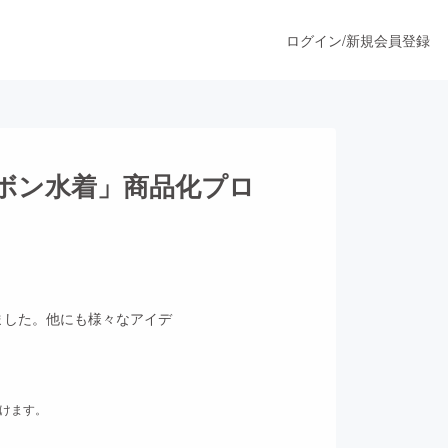
ログイン
/
新規会員登録
うすぐ公開されます
ボン水着」商品化プロ
プロダクト
ファッション
きました。他にも様々なアイデ
スポーツ
だけます。
ア
ソーシャルグッド