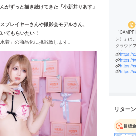
んがずっと描き続けてきた「小新井りあす」
スプレイヤーさんや撮影会モデルさん、
「CAMPF
輝いてもらいたい！
ン）」は、
水着」の商品化に挑戦致します。
クラウド
イターと
https://
行ってま
https://
https://
https://c
◾️営業日
営業時間：平
※お問い合
す。
※ ご質問
リターン
◾️ プラ
お問い合
て管理さ
目標