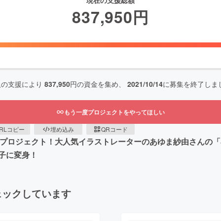
現在の支援総額
837,950
円
人の支援により
837,950
円の資金を集め、
2021/10/14
に募集を終了しま
もう一度プロジェクトをやってほしい
RLコピー
埋め込み
QRコード
ターのコラボプロジェクト！大人気イラストレーターのあゆま紗由さ
子に変身！
ェックしています