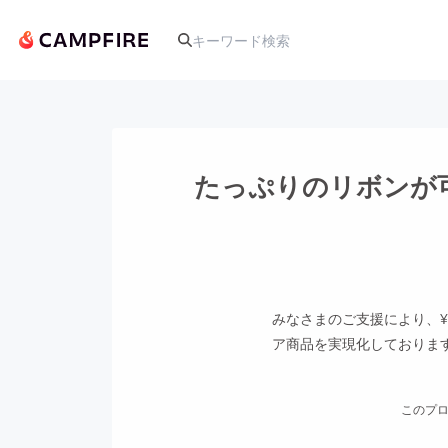
人気のプロジェクト
たっぷりのリボンが
アート・写真
テクノロジー・ガジェット
みなさまのご支援により、¥
ア商品を実現化しておりま
映像・映画
ビジネス・起業
このプロ