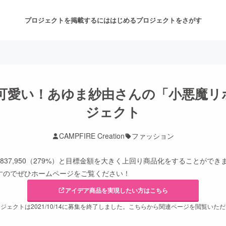
プロジェクトを掲載するには
はじめる
プロジェクトをさがす
注目のリターン
注目の新着プロジェクト
募集終了が近いプロジェクト
も
可愛い！あゆま紗由さんの「小悪魔リ
ジェクト
音楽
舞台・パフォーマンス
CAMPFIRE Creation
ファッション
ゲーム・サービス開発
フード・飲食店
837,950（279%）と目標金額を大きく上回り商品化をすることがで
すのでぜひホームページをご覧ください！
書籍・雑誌出版
アニメ・漫画
アイデア商品を実現したい方はこちら
ジェクトは2021/10/14に募集を終了しました。こちらから関連ページを閲覧いた
チャレンジ
ビューティー・ヘルスケ