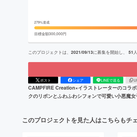
279
%達成
目標金額
300,000
円
このプロジェクトは、
2021/09/13
に募集を開始し、
51
ポスト
シェア
LINEで送る
U
CAMPFIRE Creation×イラストレー
クのリボンとふわふわシフォンで可愛い小悪魔女
このプロジェクトを見た人はこちらもチ