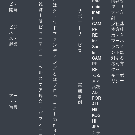
情報セ
Ente
ビス
雑
は
キュリ
rtain
開発
誌
ク
サ
ティ方
men
出
ラ
ポ
針
t
版
ウ
ー
反社基
CAM
ビジ
ビ
ド
ト
本方針
PFI
ネ
ュ
フ
サ
カスタ
RE
ス・
ー
ァ
ー
マーハ
for
起業
テ
ン
ビ
ラスメ
Spor
ィ
デ
ス
ントに
ts
ー
ィ
対する
CAM
・
ン
考え方
PFI
ヘ
グ
クッ
RE
ル
と
キーポ
ふる
ス
は
リシー
さと
ケ
プ
実
納税
ア
ロ
施
AD
アー
舞
ジ
事
FOR
ト・
台
ェ
例
ALL
写真
・
ク
HIO
パ
ト
KOS
フ
の
HI
ォ
作
JFA
ー
り
クラ