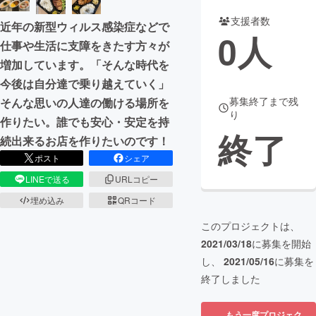
支援者数
近年の新型ウィルス感染症などで
まちづくり・地域活性化
0
人
仕事や生活に支障をきたす方々が
増加しています。「そんな時代を
CAMPFIRE for Social Good
CAMPFIRE Creation
今後は自分達で乗り越えていく」
CAMPFIREふるさと納税
machi-ya
コミュニティ
募集終了まで残
そんな思いの人達の働ける場所を
り
作りたい。誰でも安心・安定を持
終了
続出来るお店を作りたいのです！
ポスト
シェア
LINEで送る
URLコピー
埋め込み
QRコード
このプロジェクトは、
2021/03/18
に募集を開始
し、
2021/05/16
に募集を
終了しました
もう一度プロジェク