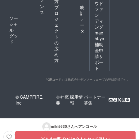
マ
方
ウド
ン
プ
統
ファ
ス
ロ
計
ン
ソー
ジ
デ
ディ
シャ
ェ
ー
ング
ル
ク
タ
mac
グッ
ト
hi-ya
ド
の
補助
広
金申
め
請サ
方
ポー
ト
「QRコード」は株式会社デンソーウェーブの登録商標です。
© CAMPFIRE,
会社概
採用情
パートナー
Inc.
要
報
募集
miki5630
さんへアンコール
もう一度プロジェクトをやってほしい