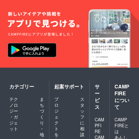
カテゴリー
起案サポート
サ
CAMP
ー
FIRE
テク
ま
プ
ス
ビ
につい
ノロ
ち
ロ
タ
ス
て
ジー
づ
ジ
ッ
・ガ
く
ェ
フ
CAM
CAMP
ジェ
り
ク
に
PFI
FIREと
ット
・
ト
相
RE
は
地
を
談
CAM
あんし