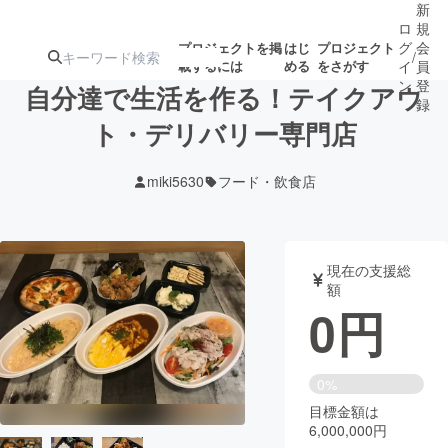
新
ロ
規
グ
会
プロジェクトを掲
はじ
プロジェクト
/
載するには
める
をさがす
イ
員
ン
登
自分達で生活を作る！テイクアウ
録
ト・デリバリー専門店
人気のプロ
注目のリ
注目の新着プロ
募集終了が近いプ
もうすぐ公開
miki5630
フード・飲食店
ジェクト
ターン
ジェクト
ロジェクト
されます
アート・写真
音楽
現在の支援総
額
0
円
テクノロジー・ガジェット
ゲーム・サ
映像・映画
書籍・雑誌
0%
目標金額は
6,000,000円
ビジネス・起業
チャレンジ