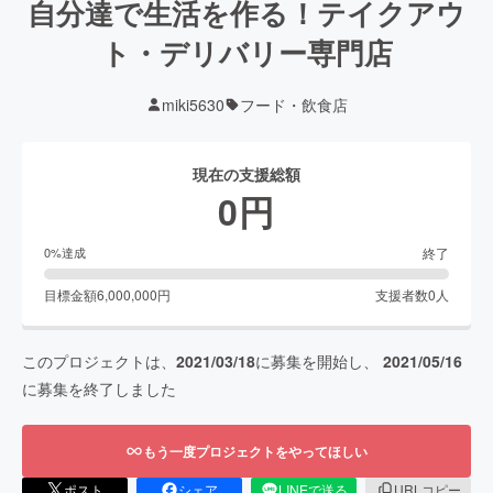
自分達で生活を作る！テイクアウ
ト・デリバリー専門店
miki5630
フード・飲食店
現在の支援総額
0
円
終了
0
%達成
目標金額
6,000,000
円
支援者数
0
人
このプロジェクトは、
2021/03/18
に募集を開始し、
2021/05/16
に募集を終了しました
もう一度プロジェクトをやってほしい
ポスト
シェア
LINEで送る
URLコピー