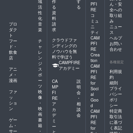
域
作
す
PFI
ん・安
活
る
る
RE
全への
性
資
コ
取り組
化
料
ミュ
み
プロ
音
請
ニ
ニュー
ダク
楽
求
ティ
ス
ト
CAM
ヘルプ
クラウドファ
フー
チ
PFI
お問い
ンディングの
ド・
ャ
RE
合わせ
ノウハウを無
飲食
レ
Crea
料で学ぼう
店
ン
tion
各種規定
CAMPFIRE
ジ
CAM
アカデミー
アニ
ス
利用規
PFI
メ・
ポ
約
RE
漫画
ー
CA
説
細則
for
ツ
MP
明
プライ
Soci
ファ
映
FI
会
バシー
al
ッ
像
RE
・
ポリ
Goo
ショ
・
ア
相
シー
d
ン
映
カ
談
特定商
CAM
画
デ
会
取引法
PFI
ゲー
書
ミ
に基づ
RE
ム・
籍
ー
く表記
for
サー
・
と