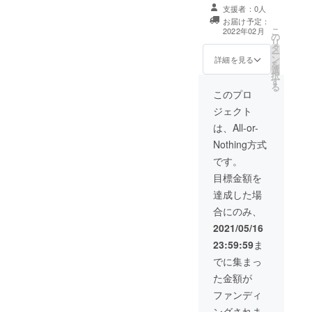
ルTシャツ S・
支援者：0人
M・L・LL カ
お届け予定：
ラー 黒・赤・
こ
2022年02月
の
ピンク カラー選
リ
タ
択をご希望の方
ー
ン
は備考欄にご記
詳細を見る
を
選
入下さい。 オー
択
す
プン記念写真 お
る
弁当引き換え
このプロ
券 5枚綴（オー
ジェクト
プン日より1年間
有効) ※ご来店頂
は、All-or-
いた際に店内の
Nothing方式
お弁当（価格は
問いません）と
です。
交換出来ます。
目標金額を
達成した場
合にのみ、
2021/05/16
23:59:59
ま
でに集まっ
た金額が
ファンディ
ングされま