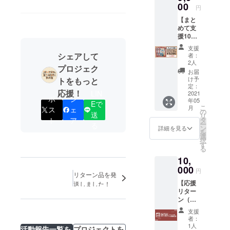
3月14日
00
ント参
さ
い。
円
に駅な
加に必
い。)。
【まと
どで配
要なご
【支援
めて支
布され
案内な
者の方
援10】
たJR龍
どをご
へのお
イベン
ケ崎市
提供い
願い】
支援
トオリ
駅誕生
たしま
シェアして
謎解き
者：
ジナル
記念ク
す(複数
2人
宝探し
プロジェク
クリア
リア
をご希
イベン
お届
ファイ
ファイ
望され
け予
トをもっと
ト参加
ル×10枚
ル(1枚)
定：
る場合
のご案
応援！
LIN
・まと
2021
●このリ
は、上
内を急
ポ
シ
年05
めて支
ターン
Eで
乗せ支
ぎお伝
こ
月
ス
ェ
援する
を選択
の
援では
えした
送
リ
こと
された
タ
ト
ア
なく、
いの
ー
る
で、1枚
場合、
ン
個数を
詳細を見る
で、お
を
分
謎解き
選
増やし
手数で
択
（1,000
宝探し
す
てご支
すが
る
円）お
イベン
援くだ
【備考
10,
得に
トへの
さ
欄】に
なって
000
参加が
い。)。
「郵便
円
リターン品を発
いま
できま
【支援
番号」･
【応援
送しました！
す。 ■
す。1回
者の方
「送付
リター
リター
のご支
へのお
先(住
ン（企
ンの内
援につ
願い】
所)」･
業・団
容 ・謎
き1組分
謎解き
「氏
支援
体等の
解き宝
のイベ
宝探し
者：
名」の
方な
探しイ
ント参
1人
イベン
記載を
活動報告一覧を
プロジェクトを