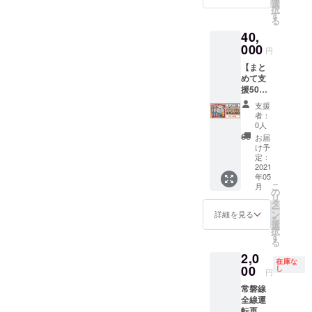
分
す。 ・
選
ご提供
のご案
択
（3,000
支援い
す
いたし
内を急
る
円）お
ただき
ます。
ぎお伝
40,
得に
ました
サーク
えした
なって
000
金額
ルや職
いの
円
いま
は、今
場など
で、お
【まと
す。 ■
回の謎
のレク
手数で
めて支
リター
解き宝
レー
すが
援50】
ンの内
探しイ
ション
【備考
イベン
容 ・謎
ベント
や福利
欄】に
支援
トオリ
解き宝
実施に
厚生な
者：
「郵便
ジナル
探しイ
あたっ
0人
どとし
番号」･
クリア
ベント
ての経
て、謎
お届
「送付
ファイ
のオリ
費の一
け予
解き宝
先(住
ル×50枚
ジナル
定：
部に充
探しイ
所)」･
・まと
2021
のクリ
てさせ
ベント
「氏
年05
めて支
アファ
ていた
をご活
名」の
こ
月
援する
イル(20
の
だきま
用いた
記載を
リ
こと
枚) ●こ
タ
す。 ・
だく場
お願い
ー
で、10
のリ
ン
支援額
詳細を見る
合など
しま
を
枚分
ターン
選
は
に便利
す。
択
（10,00
を選択
す
10,000
です。
る
0円）お
された
円単位
【支援
2,0
得に
場合、
で口数
者の方
在庫な
なって
00
謎解き
し
を入れ
へのお
円
いま
宝探し
ていた
願い】
常磐線
す。 ■
イベン
だく
謎解き
全線運
リター
トへの
か、支
宝探し
転再開
ンの内