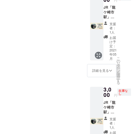
所)」･
のでご
も可能
ンの内
この合
へのお
願い】
「氏
注意く
です。
JR「龍
容 ・録
図がな
願い】
謎解き
名」の
ださ
ケ崎市
音した
いと電
謎解き
宝探し
記載を
い。
駅」駅
放送内
車が走
宝探し
イベン
お願い
員体験
容が駅
れな
イベン
ト参加
支援
しま
【JR東
で流れ
い!?
ト参加
者：
のご案
す。 ●
日本水
る！
「乗降
1人
のご案
内を急
このリ
戸支社
「放送
終了合
内を急
お届
ぎお伝
ターン
提供】
体験」
図見
け予
ぎお伝
えした
は、20
※日時指
・どう
定：
学」 ・
えした
いの
組単位
定：
2021
やって
記念撮
いの
で、お
となり
年05
2021.6.
寝坊を
影 ■参
で、お
手数で
ますの
こ
月
19(土)1
防いで
の
加にあ
手数で
すが
で、21
リ
3:00～
いる？
タ
たって
すが
【備考
組分、
ー
14:00 ※
絶対寝
ン
の留意
詳細を見る
【備考
欄】に
22組分
を
人数制
坊しな
選
事項 ・
欄】に
「郵便
など、1
択
限：1組
い!?
す
交通費
「郵便
番号」･
ケタの
る
あたり2
「起床
は参加
番号」･
「送付
端数分
3,0
名まで
装置体
者の方
「送付
先(住
在庫な
が必要
■リター
00
験」 ・
し
のご負
先(住
円
所)」･
な場合
ンの内
この合
担とな
所)」･
「氏
は、通
JR「龍
容 ・録
図がな
りま
「氏
名」の
常の1組
ケ崎市
音した
いと電
す。 ・
名」の
記載を
分の支
駅」駅
放送内
車が走
当日の
記載を
お願い
援と組
員体験
容が駅
れな
運行状
お願い
支援
しま
み合わ
【JR東
で流れ
い!?
況（異
者：
しま
す。 ●
せてく
日本水
る！
「乗降
1人
常時の
す。
このリ
ださ
戸支社
「放送
終了合
発生
お届
ターン