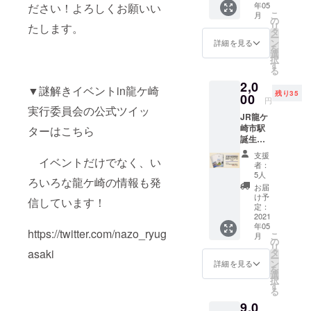
年05
ださい！よろしくお願いい
東日本
イベン
支援設
こ
月
水戸支
トへの
の
定を
リ
たします。
社E657
参加が
タ
行って
ー
系イ
できま
ン
いただ
詳細を見る
を
メージ
す。1回
選
くか、1
択
キャラ
のご支
す
口で支
る
クター
援につ
援額を
2,0
「ムコ
き1組分
10,000
▼謎解きイベントin龍ケ崎
残り35
ナく
00
のイベ
円に上
円
ん」
ント参
実行委員会の公式ツイッ
乗せし
JR龍ケ
シール
加に必
てくだ
崎市駅
ターはこちら
(1枚) ●
要なご
さい。
誕生記
このリ
案内な
※このご
念クリ
ターン
どをご
支援の
支援
イベントだけでなく、い
アファ
を選択
提供い
場合、
者：
イル
された
たしま
5人
謎解き
ろいろな龍ケ崎の情報も発
【JR東
場合、
す(複数
宝探し
お届
日本水
謎解き
をご希
け予
イベン
信しています！
戸支
宝探し
定：
望され
トへの
社・関
2021
イベン
る場合
参加の
年05
東鉄
トへの
は、上
https://twitter.com/nazo_ryug
ご案内
こ
月
道・龍
参加が
の
乗せ支
などは
リ
ケ崎市
できま
asaki
タ
援では
ご提供
ー
提供】
す。1回
ン
なく、
詳細を見る
いたし
を
■リター
のご支
選
個数を
ません
択
ンの内
援につ
す
増やし
のでご
る
容 ・
き1組分
てご支
注意く
9,0
2020年
のイベ
援くだ
ださ