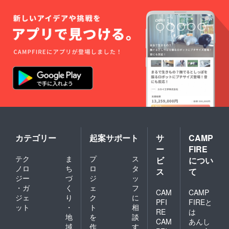
参加者
参加者
に従っ
場合、
の方は
の方の
ていた
謎解き
参加日
お名
だき、
宝探し
当日と
前・ご
従って
イベン
参加日
連絡先
いただ
トへの
の2週間
をお伺
けない
参加が
前から
いしま
場合は
できま
検温の
す。 ・
参加を
す。1回
実施と
感染症
お断り
のご支
報告を
対策
しま
援につ
お願い
（マス
す。マ
き1組分
し、
ク着
スクは
のイベ
37.5度
用・ア
ご自身
ント参
以上あ
ルコー
でご準
加に必
る日が
ル消
備くだ
要なご
あれば
毒・手
さい。
案内な
参加を
洗い
●このリ
カテゴリー
起案サポート
サ
CAMP
どをご
お断り
等）は
ターン
提供い
ー
FIRE
しま
駅社員
を選択
たしま
テク
ま
プ
ス
す。 ・
ビ
につい
の指示
された
す。
参加者
に従っ
ノロ
ち
ロ
タ
場合、
【支援
ス
て
の方の
ていた
謎解き
ジー
づ
ジ
ッ
者の方
お名
だき、
宝探し
へのお
・ガ
く
ェ
フ
前・ご
CAM
CAMP
従って
イベン
願い】
ジェ
り
ク
に
連絡先
いただ
トへの
PFI
FIREと
謎解き
ット
・
ト
相
をお伺
けない
参加が
宝探し
RE
は
いしま
地
を
談
場合は
できま
イベン
CAM
あんし
す。 ・
参加を
す。1回
域
作
す
ト参加