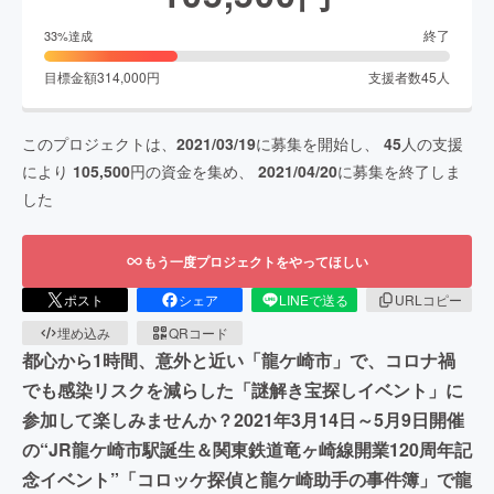
終了
33
%達成
目標金額
314,000
円
支援者数
45
人
このプロジェクトは、
2021/03/19
に募集を開始し、
45
人の支援
により
105,500
円の資金を集め、
2021/04/20
に募集を終了しま
した
もう一度プロジェクトをやってほしい
ポスト
シェア
LINEで送る
URLコピー
埋め込み
QRコード
都心から1時間、意外と近い「龍ケ崎市」で、コロナ禍
でも感染リスクを減らした「謎解き宝探しイベント」に
参加して楽しみませんか？2021年3月14日～5月9日開催
の“JR龍ケ崎市駅誕生＆関東鉄道竜ヶ崎線開業120周年記
念イベント”「コロッケ探偵と龍ケ崎助手の事件簿」で龍