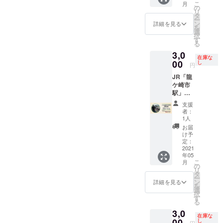
をご活
に掲載
ますの
こ
月
12(土)1
す。1回
の
必要な
用いた
を希望
で、11
リ
3:00～
のご支
タ
ご案内
だく場
される
組分、
ー
14:00 ※
援につ
ン
などを
詳細を見る
合など
お名前
12組分
を
人数制
き1組分
選
ご提供
に便利
（企
など、1
択
限：1組
のイベ
す
いたし
です。
業・団
ケタの
る
あたり2
ント参
ます。
【支援
体名）
端数分
3,0
名まで
加に必
サーク
者の方
と、リ
在庫な
が必要
■リター
00
要なご
し
ルや職
へのお
円
ンク先
な場合
ンの内
案内な
場など
願い】
のペー
は、通
JR「龍
容 ・録
どをご
のレク
謎解き
ジの
常の1組
ケ崎市
音した
提供い
レー
宝探し
URLを
分の支
駅」駅
放送内
たしま
ション
イベン
ご記入
援と組
員体験
容が駅
す(複数
や福利
ト参加
支援
くださ
み合わ
【JR東
で流れ
をご希
厚生な
者：
のご案
い。 ※
せてく
日本水
る！
望され
1人
どとし
内を急
このご
ださ
戸支社
「放送
る場合
て、謎
お届
ぎお伝
支援の
い。ま
提供】
体験」
は、上
け予
解き宝
えした
場合、
た、20
※日時指
・どう
定：
乗せ支
探しイ
いの
謎解き
組分、
定：
2021
やって
援では
ベント
で、お
宝探し
50組分
年05
2021.6.
寝坊を
なく、
をご活
手数で
イベン
こ
のまと
月
12(土)1
防いで
の
個数を
用いた
すが
トへの
リ
めて支
5:00～
いる？
タ
増やし
だく場
【備考
参加の
ー
援もあ
16:00 ※
絶対寝
ン
てご支
詳細を見る
合など
欄】に
ご案内
を
りま
人数制
坊しな
選
援くだ
に便利
「郵便
などは
択
す。こ
限：1組
い!?
す
さ
です。
番号」･
ご提供
る
ちらと
あたり2
「起床
い。)。
【支援
「送付
いたし
の組み
3,0
名まで
装置体
【支援
者の方
先(住
在庫な
ません
合わせ
■リター
00
験」 ・
し
者の方
へのお
円