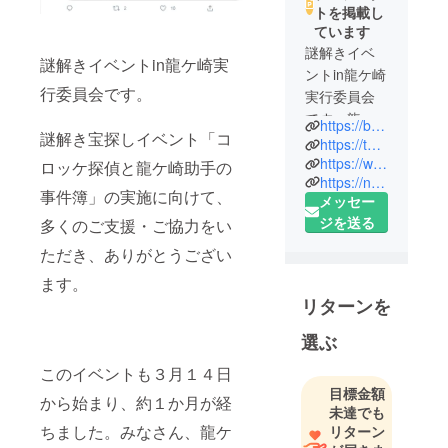
トを掲載し
ています
謎解きイベ
謎解きイベントin龍ケ崎実
ントin龍ケ崎
行委員会です。
実行委員会
です。龍ケ
https://bouken-works.co.jp/event/ryugasaki/
謎解き宝探しイベント「コ
崎市・JR東
https://twitter.com/nazo_ryugasaki
日本水戸支
https://www.kantetsu.co.jp/event/nazotoki.html
ロッケ探偵と龍ケ崎助手の
https://news.yahoo.co.jp/articles/6d4a18bc9242b4c86c7e187a6fa79b4c27e6951b
社・関東鉄
事件簿」の実施に向けて、
メッセー
道を中心
ジを送る
多くのご支援・ご協力をい
に、関係事
業者や団体
ただき、ありがとうござい
で構成して
ます。
ます。龍ケ
リターンを
崎市で「謎
解き宝探し
選ぶ
イベント」
このイベントも３月１４日
を実施する
目標金額
から始まり、約１か月が経
ために、活
未達でも
動していま
ちました。みなさん、龍ケ
リターン
す。