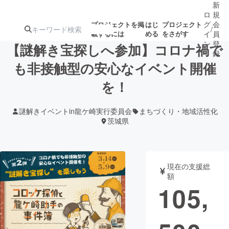
新
ロ
規
グ
会
プロジェクトを掲
はじ
プロジェクト
/
載するには
める
をさがす
イ
員
ン
登
【謎解き宝探しへ参加】コロナ禍で
録
も非接触型の安心なイベント開催
を！
人気のプロ
注目のリ
注目の新着プロ
募集終了が近いプ
もうすぐ公開
ジェクト
ターン
ジェクト
ロジェクト
されます
謎解きイベントin龍ケ崎実行委員会
まちづくり・地域活性化
茨城県
アート・写真
音楽
テクノロジー・ガジェット
ゲーム・サ
現在の支援総
額
105,
映像・映画
書籍・雑誌
ビジネス・起業
チャレンジ