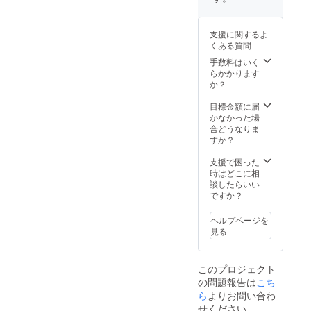
い!?
交通費
変更を
参加日
ちらと
「起床
は参加
するこ
の2週間
の組み
装置体
者の方
とがあ
前から
合わせ
支援に関するよ
験」 ・
のご負
りま
検温の
も可能
くある質問
この合
担とな
す。 ・
実施と
です。
図がな
りま
手数料はいく
参加者
報告を
いと電
す。 ・
らかかります
の方の
お願い
車が走
当日の
か？
都合に
し、
れな
運行状
よるス
37.5度
い!?
況（異
目標金額に届
ケ
以上あ
「乗降
常時の
かなかった場
ジュー
る日が
終了合
発生
合どうなりま
ル変更
あれば
図見
等）に
すか？
には対
参加を
学」 ・
よって
応でき
お断り
記念撮
内容の
支援で困った
ませ
しま
影 ■参
変更ま
時はどこに相
ん。 ・
す。 ・
加にあ
たは中
談したらいい
参加者
参加者
たって
止する
ですか？
の方は
の方の
の留意
場合や
参加日
お名
事項 ・
日程の
当日と
前・ご
ヘルプページを
交通費
変更を
参加日
連絡先
見る
は参加
するこ
の2週間
をお伺
者の方
とがあ
前から
いしま
のご負
りま
検温の
す。 ・
このプロジェクト
担とな
す。 ・
実施と
感染症
の問題報告は
こち
りま
参加者
報告を
対策
す。 ・
ら
よりお問い合わ
の方の
お願い
（マス
当日の
都合に
し、
せください
ク着