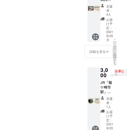
参加が
援額の
イベン
記念パ
容 ・謎
できま
上乗せ
ト参加
支援
ネルス
解き宝
す。1回
支援も
者：
のご案
タンド
探しイ
のご支
4人
受け付
内を急
【JR東
ベント
援につ
けてい
お届
ぎお伝
日本水
のオリ
き20組
け予
ます。
えした
戸支社
ジナル
定：
分のイ
(例)5万
いの
提供】
2021
のクリ
ベント
円のご
で、お
年05
■リター
アファ
参加に
支援の
手数で
こ
月
ンの内
イル(50
の
必要な
場合、
すが
リ
容 ・常
枚) ●こ
タ
ご案内
10,000
【備考
ー
磐線全
のリ
ン
などを
詳細を見る
円×5口
欄】に
を
線運転
ターン
選
ご提供
で支援
「郵便
択
再開記
を選択
す
いたし
設定を
番号」･
る
念パネ
された
ます。
行って
「送付
3,0
ルスタ
場合、
サーク
いただ
先(住
在庫な
ンド(1
00
謎解き
し
ルや職
くか、1
円
所)」･
個) ●こ
宝探し
場など
口で支
「氏
JR「龍
のリ
イベン
のレク
援額を
名」の
ケ崎市
ターン
トへの
レー
50,000
記載を
駅」駅
を選択
参加が
ション
円に上
お願い
員体験
された
できま
や福利
乗せし
支援
しま
【JR東
場合、
す。1回
厚生な
者：
てくだ
す。 ●
日本水
謎解き
のご支
1人
どとし
さい。
このリ
戸支社
宝探し
援につ
て、謎
お届
・備考
ターン
提供】
イベン
き50組
け予
解き宝
欄に、
は、10
※日時指
トへの
定：
分のイ
探しイ
メイン
組単位
定：
2021
参加が
ベント
ベント
サイト
となり
年05
2021.6.
できま
参加に