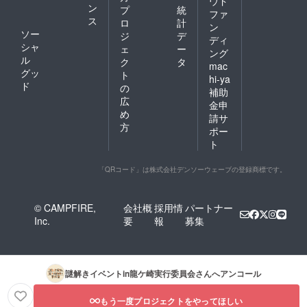
ウド
謎解き
名」の
ン
プ
統
ファ
宝探し
記載を
ス
ロ
計
イベン
ン
お願い
ソー
ジ
デ
ト参加
しま
ディ
シャ
のご案
ェ
ー
す。
ング
内を急
ル
ク
タ
mac
ぎお伝
グッ
ト
hi-ya
えした
ド
の
補助
いの
広
で、お
金申
め
手数で
請サ
すが
方
ポー
【備考
ト
欄】に
「郵便
番号」･
「QRコード」は株式会社デンソーウェーブの登録商標です。
「送付
先(住
所)」･
© CAMPFIRE,
会社概
採用情
パートナー
「氏
Inc.
要
報
募集
名」の
記載を
お願い
しま
す。
謎解きイベントin龍ケ崎実行委員会
さんへアンコール
もう一度プロジェクトをやってほしい