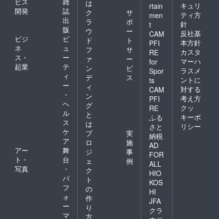
ビス
雑
は
●このリ
どをご
【備考
キュリ
rtain
開発
誌
ターン
提供い
ク
サ
欄】に
ティ方
men
を選択
たしま
出
「郵便
ラ
ポ
針
t
された
す。
番号」･
版
ウ
ー
反社基
CAM
場合、
【支援
「送付
ビジ
ビ
ド
ト
謎解き
本方針
PFI
者の方
先(住
ネ
ュ
フ
サ
宝探し
へのお
カスタ
所)」･
RE
ス・
ー
イベン
ァ
ー
願い】
「氏
マーハ
for
トへの
起業
テ
謎解き
名」の
ン
ビ
ラスメ
Spor
参加が
宝探し
記載を
ィ
デ
ス
ントに
ts
できま
イベン
お願い
ー
ィ
対する
す。1回
CAM
ト参加
しま
・
ン
のご支
のご案
考え方
PFI
す。
ヘ
援につ
グ
内を急
クッ
RE
き1組分
ル
ぎお伝
と
キーポ
ふる
のイベ
えした
ス
は
リシー
さと
ント参
いの
ケ
プ
実
納税
加に必
で、お
ア
ロ
施
要なご
手数で
AD
アー
舞
ジ
事
案内な
すが
FOR
ト・
台
どをご
【備考
ェ
例
ALL
提供い
欄】に
写真
・
ク
HIO
たしま
「郵便
パ
ト
KOS
す。
番号」･
フ
の
【支援
HI
「送付
ォ
作
者の方
先(住
JFA
ー
へのお
り
所)」･
クラ
願い】
マ
「氏
方