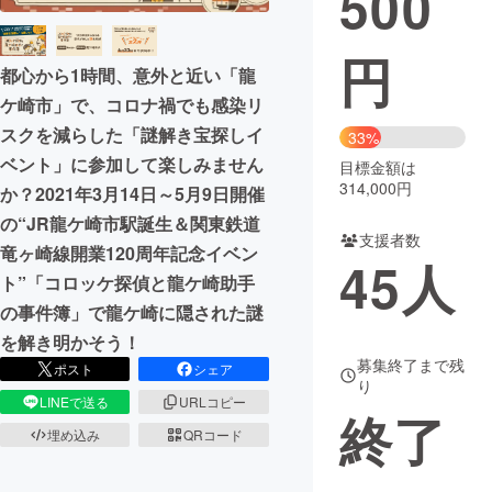
500
まちづくり・地域活性化
円
都心から1時間、意外と近い「龍
ケ崎市」で、コロナ禍でも感染リ
CAMPFIRE for Social Good
CAMPFIRE Creation
スクを減らした「謎解き宝探しイ
33%
CAMPFIREふるさと納税
machi-ya
コミュニティ
ベント」に参加して楽しみません
目標金額は
314,000円
か？2021年3月14日～5月9日開催
の“JR龍ケ崎市駅誕生＆関東鉄道
支援者数
竜ヶ崎線開業120周年記念イベン
45
人
ト”「コロッケ探偵と龍ケ崎助手
の事件簿」で龍ケ崎に隠された謎
を解き明かそう！
募集終了まで残
ポスト
シェア
り
LINEで送る
URLコピー
終了
埋め込み
QRコード