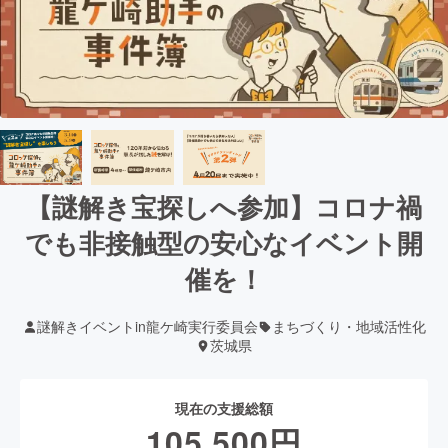
【謎解き宝探しへ参加】コロナ禍
でも非接触型の安心なイベント開
催を！
謎解きイベントin龍ケ崎実行委員会
まちづくり・地域活性化
茨城県
現在の支援総額
105,500
円