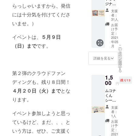
ジナル
あたっ
らっしゃいますから、発信
クリア
ての経
支援
ファイ
には十分気を付けてくださ
費の一
者：
ル【謎
部に充
31人
いませ。）
解きイ
てさせ
お届
ベント
ていた
け予
in龍ケ
だきま
定：
イベントは、
５月９日
崎実行
2021
す。 ・
年05
委員会
支援額
（日）まで
です。
こ
月
提供】
は1,000
の
リ
■リター
円単位
タ
ー
ンの内
で口数
ン
詳細を見る
を
容 ・謎
を入れ
選
択
解き宝
ていた
す
る
探しイ
第２弾のクラウドファン
だく
1,5
ベント
か、支
残り13
ディングも、残り８日間！
のオリ
00
援額の
円
ジナル
上乗せ
４月２０日（火）まで
とな
ムコナ
クリア
支援も
くん
ファイ
受け付
ります。
シール
ル(1枚)
けてい
【JR東
●このリ
ます。
支援
日本水
ターン
(例)1万
者：
イベント参加しようと思っ
戸支社
を選択
円のご
1人
提供】
された
支援の
ているけど、まだ、、、と
お届
■リター
場合、
場合、
け予
ンの内
いう方は、ぜひ、ご支援く
謎解き
定：
1,000円
容 ・JR
2021
宝探し
×10口で