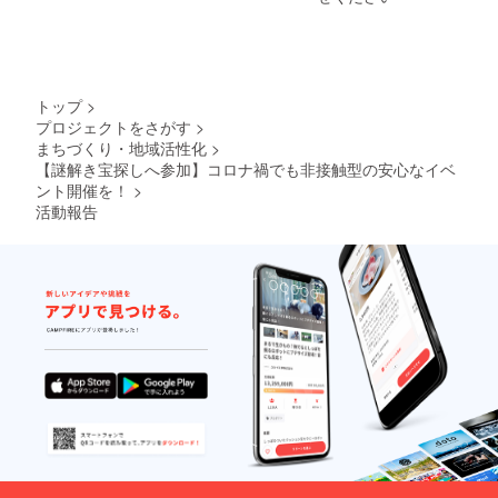
運行状
よるス
37.5度
用・ア
況（異
ケ
以上あ
ルコー
常時の
ジュー
る日が
ル消
発生
ル変更
あれば
毒・手
等）に
には対
参加を
洗い
よって
応でき
お断り
等）は
トップ
>
内容の
ませ
しま
駅社員
プロジェクトをさがす
>
変更ま
ん。 ・
す。 ・
の指示
まちづくり・地域活性化
>
たは中
参加者
参加者
に従っ
止する
【謎解き宝探しへ参加】コロナ禍でも非接触型の安心なイベ
の方は
の方の
ていた
場合や
参加日
ント開催を！
>
お名
だき、
日程の
当日と
前・ご
従って
活動報告
変更を
参加日
連絡先
いただ
するこ
の2週間
をお伺
けない
とがあ
前から
いしま
場合は
りま
検温の
す。 ・
参加を
す。 ・
実施と
感染症
お断り
参加者
報告を
対策
しま
の方の
お願い
（マス
す。マ
都合に
し、
ク着
スクは
よるス
37.5度
用・ア
ご自身
ケ
以上あ
ルコー
でご準
ジュー
る日が
ル消
備くだ
ル変更
あれば
毒・手
さい。
には対
参加を
洗い
●このリ
応でき
お断り
等）は
ターン
ませ
しま
駅社員
を選択
ん。 ・
す。 ・
の指示
された