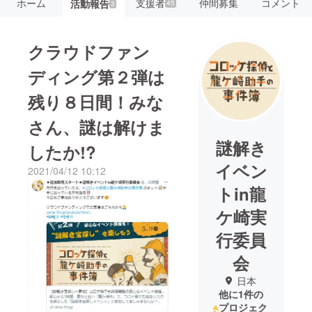
ホーム
支援者
仲間募集
コメント
活動報告
45
3
クラウドファン
ディング第２弾は
残り８日間！みな
さん、謎は解けま
謎解き
したか!?
イベン
2021/04/12 10:12
トin龍
ケ崎実
行委員
会
日本
他に1件の
プロジェク