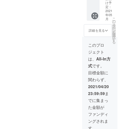
い。ま
提供】
体験」
図見
け予
等）に
は、50
た、10
※日時指
・どう
定：
学」 ・
よって
組単位
組分、
定：
2021
やって
記念撮
内容の
となり
50組分
年05
2021.6.
寝坊を
影 ■参
変更ま
ますの
こ
のまと
月
19(土)1
防いで
の
加にあ
たは中
で、51
リ
めて支
5:00～
いる？
タ
たって
止する
組分、
ー
援もあ
16:00 ※
絶対寝
ン
の留意
詳細を見る
場合や
52組分
を
りま
人数制
坊しな
選
事項 ・
日程の
など、1
択
す。こ
限：1組
い!?
す
交通費
変更を
ケタの
る
ちらと
あたり2
「起床
は参加
このプロ
するこ
端数分
の組み
名まで
装置体
者の方
とがあ
が必要
合わせ
ジェクト
■リター
験」 ・
のご負
りま
な場合
も可能
ンの内
この合
担とな
は、
All-In方
す。 ・
は、通
です。
容 ・録
図がな
りま
参加者
常の1組
式
です。
音した
いと電
す。 ・
の方の
分の支
放送内
車が走
当日の
目標金額に
都合に
援と組
容が駅
れな
運行状
よるス
み合わ
関わらず、
で流れ
い!?
況（異
ケ
せてく
る！
「乗降
常時の
2021/04/20
ジュー
ださ
「放送
終了合
発生
ル変更
い。ま
23:59:59
ま
体験」
図見
等）に
には対
た、10
・どう
学」 ・
よって
でに集まっ
応でき
組分、
やって
記念撮
内容の
ませ
20組分
た金額が
寝坊を
影 ■参
変更ま
ん。 ・
のまと
防いで
加にあ
たは中
ファンディ
参加者
めて支
いる？
たって
止する
の方は
援もあ
ングされま
絶対寝
の留意
場合や
参加日
りま
坊しな
事項 ・
日程の
す。
当日と
す。こ