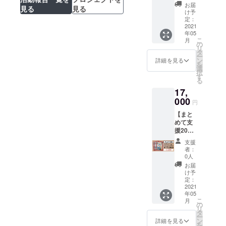
ど）】
ベント
加に必
ト参加
お届
お願い
見る
見る
謎解き
のオリ
要なご
け予
のご案
しま
宝探し
ジナル
定：
案内な
内を急
す。
イベン
2021
クリア
どをご
ぎお伝
年05
トのメ
ファイ
提供い
えした
こ
月
インサ
ル(10
の
たしま
いの
リ
イトへ
枚) ●こ
タ
す(複数
で、お
ー
の協賛
のリ
ン
をご希
詳細を見る
手数で
を
広告
ターン
選
望され
すが
択
（バ
を選択
す
る場合
【備考
る
ナーリ
された
は、上
欄】に
17,
ンク）
場合、
乗せ支
「郵便
の掲載
000
謎解き
援では
番号」･
円
・今回
宝探し
なく、
「送付
【まと
の謎解
イベン
個数を
先(住
めて支
き宝探
トへの
増やし
所)」･
援20】
しイベ
参加が
てご支
「氏
イベン
ントの
できま
援くだ
名」の
支援
トオリ
メイン
す。1回
さ
者：
記載を
ジナル
サイト
のご支
0人
い。)。
お願い
クリア
に協賛
援につ
【支援
お届
しま
ファイ
広告
き10組
け予
者の方
す。
ル×20枚
（バ
定：
分のイ
へのお
・まと
2021
ナーリ
ベント
願い】
年05
めて支
ンク）
参加に
謎解き
こ
月
援する
をさせ
の
必要な
宝探し
リ
こと
ていた
タ
ご案内
イベン
ー
で、3枚
だきま
ン
などを
詳細を見る
ト参加
を