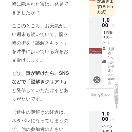
が届きま
崎に隠された宝は、発見で
す
(All-in
きましたか!?
方式)
1,0
00
ここのところ、お天気がよ
円
【応援
い週末も続いていて、龍ケ
リター
崎の街を「謎解きキット」
ン（個
人の方
支援
を片手に歩いている方をお
な
者：
ど）】
1人
見掛けします。
お礼状
お届
を送付
け予
させて
定：
ぜひ、
謎が解けたら、SNS
いただ
2021
年05
きま
などで「謎解きクリア！」
こ
月
す。 ・
の
リ
支援い
と発信していただけるとあ
タ
ー
ただき
ン
詳細を見る
を
りがたいです。
ました
選
択
金額
す
る
は、今
（途中の謎解きの経過は、
1,0
回の謎
解き宝
00
円
ネタバレになってしまうの
探しイ
イベン
ベント
で、他の参加者の方もい
トオリ
実施に