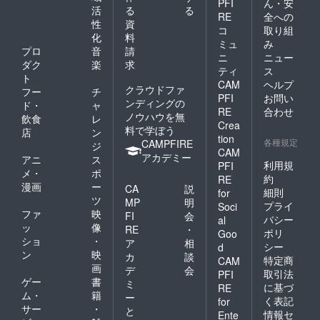
PFI
ん・安
感染症
お断り
のご支
のご案
活
る
る
対策
RE
全への
しま
援につ
内を急
性
資
（マス
す。マ
コ
取り組
き1組分
ぎお伝
化
料
ク着
スクは
のイベ
えした
ミュ
み
用・ア
プロ
音
請
ご自身
ント参
いの
ニ
ニュー
ルコー
でご準
ダク
楽
求
加に必
で、お
ティ
ス
ル消
備くだ
要なご
手数で
ト
CAM
ヘルプ
毒・手
さい。
案内な
すが
クラウドファ
フー
チ
洗い
●このリ
PFI
お問い
どをご
【備考
ンディングの
ド・
ャ
等）は
ターン
提供い
RE
合わせ
欄】に
ノウハウを無
飲食
レ
駅社員
を選択
たしま
「郵便
Crea
料で学ぼう
の指示
された
店
ン
す。
番号」･
tion
に従っ
各種規定
場合、
CAMPFIRE
【支援
ジ
「送付
CAM
ていた
謎解き
者の方
アカデミー
先(住
アニ
ス
だき、
利用規
PFI
宝探し
へのお
所)」･
メ・
ポ
従って
イベン
約
願い】
RE
「氏
漫画
ー
いただ
CA
説
トへの
謎解き
名」の
細則
for
けない
ツ
参加が
宝探し
MP
明
記載を
プライ
Soci
場合は
できま
イベン
ファ
映
お願い
FI
会
バシー
al
参加を
す。1回
ト参加
しま
ッ
像
RE
・
ポリ
お断り
Goo
のご支
のご案
す。
ショ
・
ア
相
しま
援につ
シー
d
内を急
ン
映
す。マ
カ
談
き1組分
ぎお伝
特定商
CAM
スクは
画
のイベ
デ
会
えした
取引法
PFI
ご自身
ント参
ゲー
書
いの
ミ
に基づ
RE
でご準
加に必
で、お
ム・
籍
ー
く表記
for
備くだ
要なご
手数で
サー
・
と
さい。
情報セ
案内な
Ente
すが