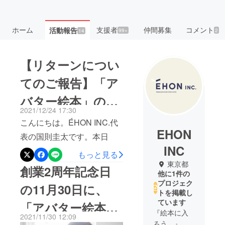
ホーム
支援者
仲間募集
コメント
活動報告
99+
2
14
【リターンについ
てのご報告】「ア
バター絵本」の新
2021/12/24 17:30
たな寄贈先はNPO
こんにちは。ÉHON INC.代
EHON
法人リトルワンズ
表の国則圭太です。本日
INC
は、クラウドファンディン
に決まりました
もっと見る
グでご支援いただいた「あ
東京都
創業2周年記念日
他に1件の
なたに代わってアバター絵
プロジェク
の11月30日に、
本を全国の子どもたちへプ
トを掲載し
ています
「アバター絵本」
レゼント」、「10口集まれ
『絵本に入
2021/11/30 12:09
ば贈れる みんなで協力し
ろう。』