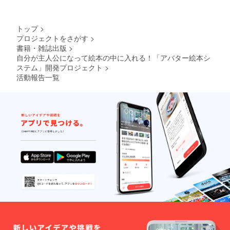
OFFギ
本が寄
フト
贈され
コード
ます ●
トップ
>
付き）
ご希望
プロジェクトをさがす
>
※一般販
の方は
書籍・雑誌出版
>
売は、
ご支援
アバ
自分が主人公になって絵本の中に入れる！「アバター絵本シ
の内容
ター絵
をWEB
ステム」開発プロジェクト
>
本1冊
サイト
活動報告一覧
6,800円
上にお
を予定
名前と
してお
ともに
りま
掲載さ
す。 ※
せてい
お申し
ただき
込み時
ます
に「シ
※2021
ンデレ
年8月以
ラ」と
降順次
「桃太
お届け
郎」の2
予定
種類の
うち、
お好き
な方を
お選び
いただ
けま