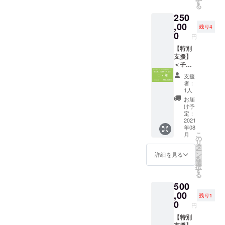
●心をこ
す
いただ
ともに
お選び
る
を発行
設で
めてお
きます
掲載さ
いただ
250
いたし
育って
礼の
●活動報
せてい
けま
ます。
いて絵
,00
メッ
告レ
ただき
残り4
す。 ※
絵本購
本を親
セージ
0
ポート
ます
円
一般販
入サイ
からプ
をメー
●10人の
※2021
売は、
トは後
レゼン
【特別
ルで送
子ども
年8月以
アバ
日お知
トされ
支援】
らせて
達へア
降順次
ター絵
らせい
る機会
＜子ど
いただ
バター
お届け
本1冊
たしま
が少な
もたち
きま
絵本が
予定
支援
6,800円
す。
いとい
にアバ
す。 ●
寄贈さ
者：
を予定
（2021
う子ど
ター絵
活動報
れます
1人
してお
年8月
も達に
本をプ
告レ
●ご希望
お届
りま
ECサイ
も「自
レゼン
ポート
の方は
け予
す。 ●
トリ
分が主
トでき
●アバ
定：
ご支援
おひる
リース
人公に
ます権
2021
ター絵
の内容
ねアー
年08
予定）
なれる
（50人
本の公
をWEB
ト簡単
こ
月
＜リ
アバ
分）＞
式スポ
の
サイト
セット1
リ
ターン
ター絵
両親が
ンサー
タ
上にお
種類 ※
ー
内容＞
本」を
いな
になり
ン
名前と
詳細を見る
お申し
を
●心をこ
届けた
かった
ます。
選
ともに
込み時
択
めてお
いで
り、施
※備考欄
す
掲載さ
に「お
る
礼の
す。ぜ
設で
に掲載
せてい
ひるね
500
メッ
ひご支
育って
したい
ただき
アート
セージ
援のほ
いて絵
,00
お名前
ます
残り1
簡単
をメー
どよろ
本を親
（ニッ
0
※2021
円
セット
ルで送
しくお
からプ
クネー
年8月以
（公式
らせて
願いい
レゼン
【特別
ム可）
降順次
ショッ
いただ
たしま
トされ
支援】