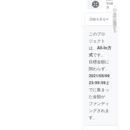
年08
コード
冊分 ※
セージ
法人 児
人公に
こ
月
付）＞
お申し
をメー
童養護
なれる
の
リ
ご家族
込み時
ルで送
施設卒
アバ
タ
ー
やご友
に「シ
らせて
園者共
ター絵
ン
詳細を見る
を
人にも
ンデレ
いただ
生協会
本」を
選
択
お渡し
ラ」と
きます
フレイ
届けた
す
る
できる
「桃太
●活動報
バース
いで
このプロ
アバ
郎」の2
告レ
様、そ
す。ぜ
ジェクト
ター絵
種類の
ポート
の他関
ひご支
本チ
うち、
●30人の
連施設
援のほ
は、
All-In方
ケット1
お好き
子ども
協力の
どよろ
式
です。
冊分
な方を
達へア
元、決
しくお
（40%
お選び
バター
めさせ
願いい
目標金額に
OFFギ
いただ
絵本が
ていた
たしま
関わらず、
フト
けま
寄贈さ
だきま
す。 ※
コード
す。
れます
す。 ＜
絵本の
2021/05/09
付き）
●ご希望
内容＞
種類と
23:59:59
ま
を発行
の方は
●心をこ
寄贈先
いたし
ご支援
めてお
は、特
でに集まっ
ます。
の内容
礼の
定非営
た金額が
絵本購
をWEB
メッ
利活動
入サイ
サイト
セージ
法人 児
ファンディ
トは後
上にお
をメー
童養護
ングされま
日お知
名前と
ルで送
施設卒
らせい
ともに
らせて
園者共
す。
たしま
掲載さ
いただ
生協会
す。
せてい
きます
フレイ
（2021
ただき
●活動報
バース