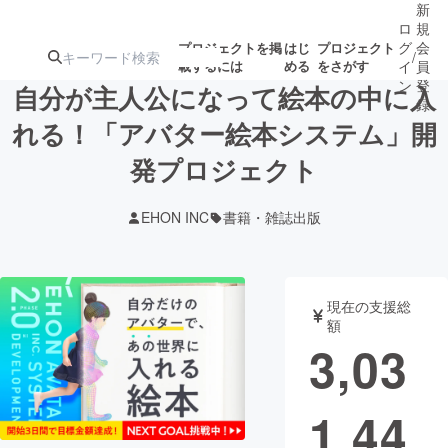
新
ロ
規
グ
会
プロジェクトを掲
はじ
プロジェクト
/
載するには
める
をさがす
イ
員
ン
登
自分が主人公になって絵本の中に入
録
れる！「アバター絵本システム」開
発プロジェクト
人気のプロ
注目のリ
注目の新着プロ
募集終了が近いプ
もうすぐ公開
ジェクト
ターン
ジェクト
ロジェクト
されます
EHON INC
書籍・雑誌出版
アート・写真
音楽
現在の支援総
テクノロジー・ガジェット
ゲーム・サ
額
3,03
映像・映画
書籍・雑誌
1,44
ビジネス・起業
チャレンジ