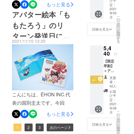
け予
る”ことがで
は、クラウドファンディン
もっと見る
だご支
いお気
定：
直接対面での寄贈を実施。
「アバター絵本」の認知の
（URL）をメールでお送り
きます。
援いた
2021
グでご支援いただいた「あ
持ちを
アバター絵本「も
年05
リトルワンズ代表の小山訓
だける
集め
拡大、「3Dアバター絵本作
しておりますので、そちら
こ
月
なたに代わってアバター絵
という
て、子
の
あなたの大
リ
久さまへアバター絵本100冊
もたろう」のリ
方はこ
成システム」のパーツの増
ども達
から絵本カスタムページへ
タ
本を全国の子どもたちへプ
ー
切な想い
ちらを
へ絵本
ン
詳細を見る
分の目録パネルを手渡しで
を
加といった絵本自体のクオ
入り、アバターを作成して
お選び
をプレ
ターン発送日につ
を、いつも
選
レゼント」、「10口集まれ
択
くださ
ゼント
す
寄贈。「“敢えて手渡しで絵
リティ向上に注力。そし
とはちょっ
くださいませ。当初の予定
2021/11/10 12:25
る
い。ご
ば贈れる みんなで協力し
してい
いてのご報告
と違う所か
5,4
本を寄贈”ÉHON INC.×リト
支援い
きま
て、今よりもっと多くの子
より大幅に遅れ、ご支援い
て子どもたちへ絵本をプレ
ただい
40
す。ぜ
ら届けま
円
ルワンズ記念対談」という
た資金
どもたちに「絵本の世界に
ひご支
ただいたみなさまに多大な
ゼント」のふたつのリター
す。
【限定
は、本
援のほ
形でオンライン配信をいた
入り込む」体験を楽しんで
早割】
ご迷惑をおかけしたこと、
プロ
そう、絵本
どよろ
ンについて、ご報告をいた
＜アバ
ジェク
しくお
しました。こちらの様子
の中から。
もらい、たくさんの笑顔を
心より深くお詫び申し上げ
ター絵
トの絵
します。本題に入る前に、
願いし
支援
本1冊
は、ÉHON INC.公式
本制作
ます。
者：
作り出していきます！想い
ます。お待たせしてしまっ
双方のリターンについてク
（20%
費・シ
＜リ
42人
YouTubeチャンネルにアッ
OFFギ
ステム
を込めた絵本を大切な人に
ターン
た分、アバター絵本システ
お届
ラウドファンディングが終
こんにちは、ÉHON INC.代
フト
開発費
内容＞
け予
プしているので、ご覧くだ
贈り、その人の笑顔が、ま
コード
ムと絵本自体のクオリティ
として
定：
●心をこ
了してから長い期間ご報告
表の国則圭太です。今回
付）＞
2021
大切に
めてお
さい。
た、誰かの笑顔を作る。絵
向上に努めてまいりまし
年08
ご家族
使わせ
できておらず、大変申し訳
礼の
は、クラウドファンディン
こ
月
もっと見る
やご友
https://www.youtube.com/wa
ていた
の
メッ
本が、笑顔の連鎖を生み出
た。「絵本に入り込む」と
リ
ありませんでした。こちら
人にも
グでアバター絵本「ももた
だきま
タ
セージ
ー
tch?v=zvQwwTo_hCwま
お渡し
す。 ※
していく。このように絵本
ン
をメー
いう新しい体験と出逢える
詳細を見る
を
の件について、アバター絵
ろう」のリターンにご支援
1
2
3
次のページ
できる
上乗せ
選
ルで送
た、こちらの記事にも対談
択
を贈ることで生まれる価値
アバ
アバター絵本を、ぜひご堪
リター
す
らせて