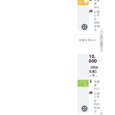
は、みなさまからの温かい
に、予定していた日程の直
本2冊
ン内容
●心をこ
をお願
者：
冊が子
ÉHON INC.代表国則圭太
（30%
となり
めてお
34人
いいた
ご支援により、合計261名の
ども達
前でのご報告となり、ご支
OFFギ
ます。
礼の
しま
お届
へと届
フト
おうち
お子さまへ絵本を贈ること
メッ
け予
援いただいたみなさまに多
す。 ●
けられ
コード
で楽し
定：
セージ
活動報
ます。
が決定しております。そし
付）＞
2021
大なご迷惑をおかけしてい
める
をメー
告レ
※絵本の
年08
ご家族
「おひ
ルで送
ポート
寄贈先
こ
てこの度、その寄贈先とし
月
ること、心より深くお詫び
やご友
るね
の
らせて
は、特
リ
人にも
アート
タ
いただ
て一般社団法人ハートフル
定非営
申し上げます。お待たせし
ー
お渡し
簡単
ン
きま
詳細を見る
利活動
を
できる
セッ
選
ファミリーの協力を得られ
す。 ●
ている時間の分だけシステ
法人 児
択
アバ
ト」と
す
活動報
童養護
る
る運びとなりました。
ター絵
ムと絵本の質を高め、より
「アバ
告レ
施設卒
10,
本チ
ター絵
ポート
園者共
（ハートフルファミリー理
良い状態でみなさまにお届
ケット2
000
本」
●アバ
円
生協会
冊分
で、お
ター絵
事の西田真弓さんとZoom会
フレイ
けできるよう、全力で対応
【特別
（30%
子様の
本チ
バース
支援】
OFFギ
素敵な
議の様子。互いが同じ方向
ケット1
にあたります。ÉHON INC.
様の協
＜子ど
フト
思い出
冊分
力の
もたち
を目指していることが実感
コード
独自の解釈を加えたストー
作りが
（20%
支援
元、決
にアバ
付き）
できる
OFFギ
者：
めさせ
できる、前向きな打ち合わ
リー。まるでそばで声をか
ター絵
を発行
ことを
31人
フト
ていた
本をプ
いたし
願って
コード
お届
せでした）ハートフルファ
だきま
けてくれているような、個
レゼン
ます。
おりま
け予
付き）
す。
トでき
絵本購
定：
す。出
ミリーは、ひとり親の親子
※一般販
性豊かな仲間たち。迫力満
※2021
ます権
2021
入サイ
産祝い
売は、
年8月以
年08
（1人
へ向けた有益な情報の整理
トは後
点の、鬼ヶ島での戦い。そ
や入園
アバ
降順次
こ
月
分）＞
日お知
の
祝いに
ター絵
お届け