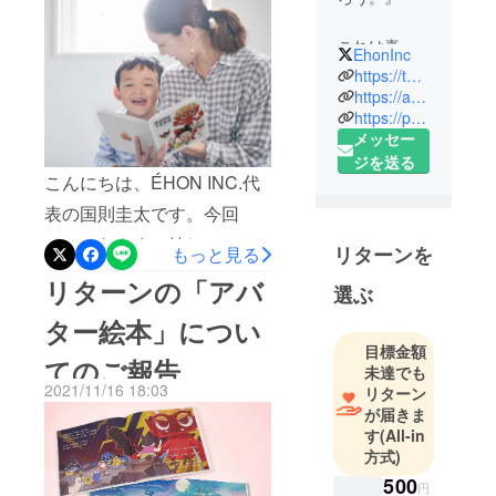
をリリースしまし
て子どもたちへ絵本をプレ
た！
これは喜ぶ
ゼント」のふたつのリター
EhonInc
かな？と悩
https://twitter.com/EhonInc
ンについて、ご報告をいた
んでみた
https://attadesign.co.jp/
します。これらのリターン
https://powapuku.com/
りー
メッセー
きっとこれ
では261名のお子さまへの絵
ジを送る
は気にいる
本の寄贈が決まっており、
こんにちは、ÉHON INC.代
ぞ。と贈っ
今回、新たな寄贈先として
表の国則圭太です。今回
てみたりー
NPO法人リトルワンズの協
読んで読ん
は、みなさまへ嬉しいご報
リターンを
もっと見る
で！とせが
力を得られることとなりま
告があります。ÉHON INC.
リターンの「アバ
まれて何度
選ぶ
した。リトルワンズは、母
は、創業2周年記念を迎える
も読んであ
ター絵本」につい
子家庭とその子ども達に対
本日11月30日（絵本の日）
げたりー
目標金額
して生活、就労、情報、住
絵本ってど
てのご報告
に、「アバター絵本」をつ
未達でも
の瞬間も楽
2021/11/16 18:03
居などの包括的な支援を
リターン
いにリリースいたしまし
しいですよ
が届きま
行っているNPO法人です。
た！ システム開発の難航
す
(All-in
ね。
空き家を利活用して住居に
方式)
によって当初の予定よりリ
500
そんな絵本
するモデルの構築や母子家
円
リースが遅れ、みなさまに