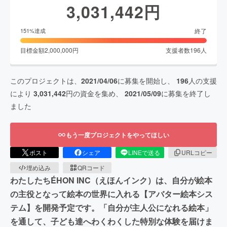
3,031,442
円
終了
151
%達成
目標金額
2,000,000
円
支援者数
196
人
このプロジェクトは、
2021/04/06
に募集を開始し、
196
人の支援
により
3,031,442
円の資金を集め、
2021/05/09
に募集を終了し
ました
もう一度プロジェクトをやってほしい
ポスト
シェア
LINEで送る
URLコピー
埋め込み
QRコード
わたしたちÉHON INC（えほんインク）は、自分が絵本
の主役となって絵本の世界に入れる【アバター絵本シス
テム】を開発予定です。「自分が主人公になれる絵本」
を通して、子ども達へわくわくした特別な体験を届けま