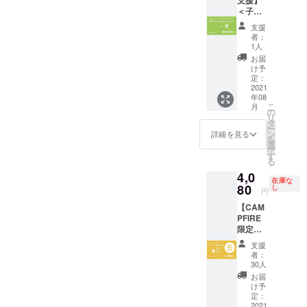
の記載
お届け
プ価格
きま
す。 ※
る機会
＜子ど
をお願
予定
5,478円
す。 ●
絵本の
が少な
もたち
いいた
支援
（税
活動報
種類と
いとい
にアバ
しま
者：
込）」4
告レ
寄贈先
う子ど
ター絵
す。 ●
1人
種類の
ポート
は、特
も達に
本をプ
アバ
お届
うち、
●アバ
定非営
も「自
レゼン
ター絵
け予
お好き
ター絵
利活動
分が主
トでき
本チ
定：
なもの
本の公
法人 児
人公に
ます権
2021
ケット1
を1つお
年08
式スポ
童養護
なれる
（100人
冊分 ※
選びい
こ
月
ンサー
施設卒
アバ
分）＞
お申し
の
ただけ
リ
になり
園者共
ター絵
両親が
込み時
タ
ます。
ー
ます。
生協会
本」を
いな
に「シ
ン
詳細を見る
※2021
を
※備考欄
フレイ
届けた
かった
ンデレ
選
年8月以
択
に掲載
バース
いで
り、施
ラ」と
す
降お届
る
したい
様、そ
す。ぜ
設で
「桃太
け予定
4,0
お名前
の他関
ひご支
育って
郎」の2
在庫な
（ニッ
連施設
援のほ
いて絵
80
種類の
し
円
クネー
協力の
どよろ
本を親
うち、
【CAM
ム可）
元、決
しくお
からプ
お好き
PFIRE
の記載
めさせ
願いい
レゼン
な方を
限定
をお願
ていた
たしま
トされ
お選び
割】＜
いいた
だきま
す。 ※
る機会
いただ
支援
アバ
しま
す。 ＜
絵本の
が少な
けま
者：
ター絵
す。 ●
内容＞
種類と
いとい
す。
30人
本1冊
アバ
●心をこ
寄贈先
う子ど
お届
（40%
ター絵
めてお
は、特
も達に
け予
OFFギ
本チ
礼の
定非営
も「自
定：
フト
2021
ケット1
メッ
利活動
分が主