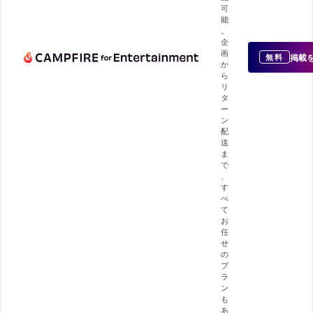
可
能
。
企
画
掲載
無料
か
ら
リ
タ
ー
ン
配
送
ま
で
、
す
べ
て
お
任
せ
の
プ
ラ
ン
も
あ