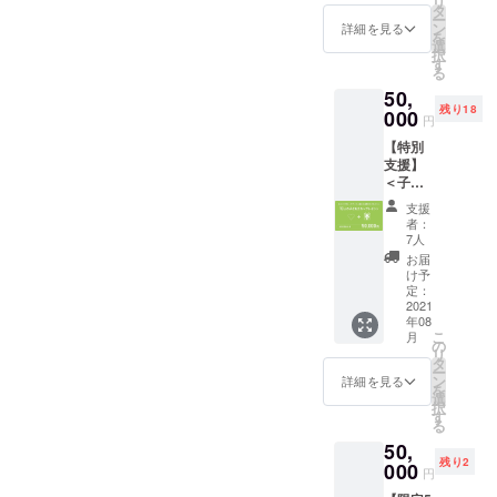
リ
と発信を中心に、物資支
こへアバターが入り込んだ
両親が
らせい
タ
もおす
本1冊
予定
ー
いな
たしま
ン
すめで
詳細を見る
6,800円
援、相談支援、就業支援な
※10口に
を
ときの臨場感。たくさんの
かった
す。
選
す。 ご
を予定
達しな
択
り、施
（2021
す
家族や
どを行っているシングル
してお
ワクワクが詰め込まれた
い端数
る
設で
年8月
ご友人
りま
の場合
50,
育って
ファミリー独立支援団体で
ECサイ
ÉHON INC.の「ももたろ
にもお
す。 ※
は繰り
残り18
いて絵
000
トリ
渡しで
お申し
円
上げて
す。理事の西田真弓さん
う」を、今しばらくお待ち
本を親
リース
きるア
込み時
支援1冊
【特別
からプ
予定）
バター
に「シ
は、「ひとり親の方は、自
とカウ
いただければ幸いです。
支援】
レゼン
＜リ
絵本チ
ンデレ
ントし
＜子ど
トされ
ターン
ケット1
分が働いていることでお子
ラ」と
ÉHON INC.代表国則圭太
ます
もたち
る機会
内容＞
冊分
「桃太
支援
にアバ
が少な
さまと接する時間がなかな
●心をこ
（おひ
者：
郎」の2
ター絵
いとい
めてお
7人
るね
種類の
か取れません。絵本という
本をプ
う子ど
礼の
アート
お届
うち、
レゼン
も達に
メッ
け予
簡単
お好き
ツールが、親子のコミュニ
トでき
も「自
定：
セージ
セット
な方を
ます権
2021
分が主
をメー
付きギ
ケーションを豊かにする
お選び
年08
（10人
人公に
ルで送
フト
いただ
こ
月
分）＞
なれる
の
きっかけになってくれれ
らせて
コー
けます
リ
両親が
アバ
タ
いただ
ド）を
ー
ば」と、ÉHON INC.の活動
いな
ター絵
ン
きま
詳細を見る
発行い
を
かった
本」を
選
す。 ●
たしま
択
に賛同。ハートフルファミ
り、施
届けた
す
活動報
す。絵
る
設で
いで
告レ
本購入
リーに登録している会員の
50,
育って
す。ぜ
ポート
サイト
残り2
いて絵
000
ひご支
中から、絵本を届けるに相
●アバ
は後日
円
本を親
援のほ
ター絵
お知ら