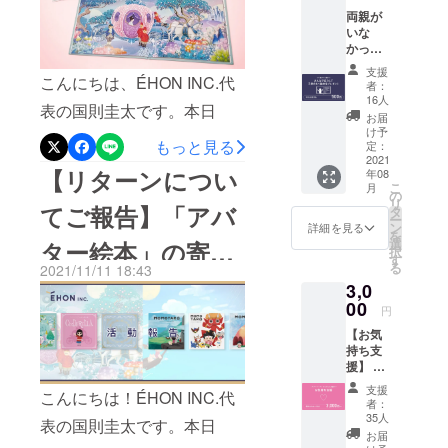
を、今度は
両親が
庭の子女を対象とした部活
は大変ご迷惑をおかけいた
いな
つくってみ
動補助の奨励金、相談と支
かった
しました。本日、節目とな
ませんか？
り、施
支援
援を一度に受けられる情報
る日にリリースができたの
設で
こんにちは、ÉHON INC.代
者：
育って
ÉHON INC.
16人
ポータルサイト開設などの
は、ひとえにみなさまの温
表の国則圭太です。本日
いて絵
お届
は、
本を親
取り組みを実施。2018年に
け予
かい支えがあったからで
は、クラウドファンディン
オリジナル
からプ
もっと見る
定：
は住まいと人権を評価する
レゼン
2021
す。本当に、ありがとうご
グでアバター絵本「シンデ
絵本ギフト
【リターンについ
年08
トされ
世界的な賞・ワールドハビ
サービスで
こ
月
ざいます。一般販売につき
る機会
レラ」と「ももたろう」を
の
リ
が少な
てご報告】「アバ
す。
タ
タットアワード最優秀賞を
ましては、下記公式サイト
ー
ご支援いただいたみなさま
いとい
ン
詳細を見る
を
う子ど
受賞しています。【NPO法
選
ター絵本」の寄贈
より開始しておりま
へご報告です。長らくお待
択
ストーリー
も達に
す
る
人リトルワンズ】
2021/11/11 18:43
も「自
す。ーーーーーーーーーー
構築からわ
たせして大変申し訳ござい
先が決定いたしま
3,0
分が主
たしたちの
https://npolittleones.com/今
ーーÉHON INC. 公式サイ
人公に
ませんでした。10月31日に
00
円
した
仲間に”入っ
なれる
回の寄贈では、「絵本の読
トhttps://ehon-
「シンデレラ」。そして本
【お気
アバ
て”いただく
持ち支
ター絵
み聞かせによって親子コ
inc.jp/ーーーーーーーーーー
日11月16日に「ももたろ
ことで、
援】 本
本」を
ミュニケーションの活性化
プロ
届けた
あなたの物
ーー今後は、大手企業との
う」。それぞれのリターン
支援
こんにちは！ÉHON INC.代
ジェク
いで
者：
語の絵本の
をはかりたい」という
トに共
コラボレーションやSNS戦
す。み
の発送を開始いたしまし
35人
表の国則圭太です。本日
中へ”入れ
感し、
なさま
お届
ÉHON INC.の考えを伝え、
略などを積極的に行って、
た。絵本のギフトコード
ただた
の温か