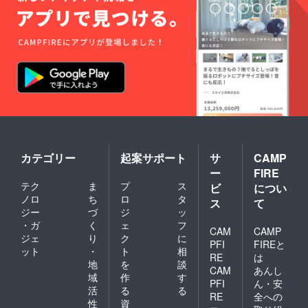
す。
カテゴリー
起案サポート
サ
CAMP
ー
FIRE
テク
ま
プ
ス
ビ
につい
ノロ
ち
ロ
タ
ス
て
ジー
づ
ジ
ッ
・ガ
く
ェ
フ
CAM
CAMP
ジェ
り
ク
に
PFI
FIREと
ット
・
ト
相
RE
は
地
を
談
CAM
あんし
域
作
す
PFI
ん・安
活
る
る
RE
全への
性
資