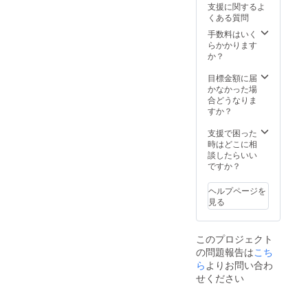
支援に関するよ
年8月
ます
告レ
様、そ
くある質問
ECサイ
※2021
ポート
の他関
トリ
年8月以
●50人の
連施設
手数料はいく
リース
降順次
子ども
協力の
らかかります
予定）
お届け
達へア
元、決
か？
＜リ
予定
バター
めさせ
ターン
絵本が
ていた
目標金額に届
内容＞
寄贈さ
だきま
かなかった場
●心をこ
れます
す。 ＜
合どうなりま
めてお
●ご希望
内容＞
すか？
礼の
の方は
●心をこ
メッ
ご支援
めてお
支援で困った
セージ
の内容
礼の
時はどこに相
をメー
をWEB
メッ
談したらいい
ルで送
サイト
セージ
ですか？
らせて
上にお
をメー
いただ
名前と
ルで送
ヘルプページを
きま
ともに
らせて
見る
す。 ●
掲載さ
いただ
活動報
せてい
きます
告レ
ただき
●活動報
このプロジェクト
ポート
ます
告レ
の問題報告は
こち
●アバ
※2021
ポート
ター絵
ら
よりお問い合わ
年8月以
●100人
本チ
降順次
の子ど
せください
ケット1
お届け
も達へ
冊分
予定
アバ
（40%
ター絵