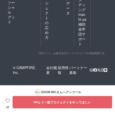
ソー
ジ
デ
ディ
シャ
ェ
ー
ング
ル
ク
タ
mac
グッ
ト
hi-ya
ド
の
補助
広
金申
め
請サ
方
ポー
ト
「QRコード」は株式会社デンソーウェーブの登録商標です。
© CAMPFIRE,
会社概
採用情
パートナー
Inc.
要
報
募集
EHON INC
さんへアンコール
もう一度プロジェクトをやってほしい
47