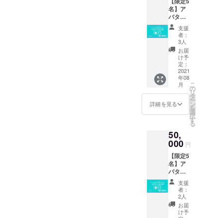
【限定5
応しい環境から送り先を選
からプ
どよろ
本チ
せいた
名】ア
レゼン
しくお
ケット2
しま
定してお送りするという方
バター
トされ
願いい
冊分
す。
絵本
る機会
たしま
（30%
（2021
支援
法で、お子さまに絵本を届
（もも
が少な
す。 ※
OFFギ
者：
年8月
たろ
いとい
絵本の
3人
けるお手伝いをしていただ
フト
ECサイ
う）の
う子ど
種類と
コード
お届
トリ
スポン
けます。【一般社団法人
も達に
寄贈先
け予
付き）
リース
サーに
も「自
定：
は、特
※一般販
予定）
ハートフルファミリー（公
なれる
2021
分が主
定非営
売は、
＜リ
年08
権＋ア
人公に
利活動
アバ
ターン
式Webページ）】
こ
月
バター
なれる
の
法人 児
ター絵
内容＞
リ
絵本1冊
アバ
タ
童養護
https://www.hf-f.com/また、
本1冊
●心をこ
ー
スポン
ター絵
ン
施設卒
詳細を見る
6,800円
めてお
を
サーと
ハートフルファミリーのほ
本」を
選
園者共
を予定
礼の
択
して、
届けた
す
生協会
してお
メッ
る
かにも、ご協力いただける
公式
いで
フレイ
りま
セージ
50,
WEBサ
す。ぜ
バース
す。 ※
をメー
団体との交渉を現在進めて
イトに
000
ひご支
様、そ
お申し
円
ルで送
支援者
援のほ
の他関
おります。261名の子ども達
込み時
らせて
【限定5
さまの
どよろ
連施設
に「シ
いただ
名】ア
お名前
全員へ絵本をお届けするま
しくお
協力の
ンデレ
きま
バター
（ニッ
願いい
元、決
ラ」と
す。 ●
で、今後も進捗をお伝えし
絵本
クネー
たしま
めさせ
「桃太
支援
活動報
（シン
ム可）
す。 ※
ていた
者：
郎」の2
告レ
ていきます。それでは、次
デレ
を掲
絵本の
2人
だきま
種類の
ポート
ラ）の
載。ご
種類と
す。 ＜
お届
回の活動報告レポートを楽
うち、
●アバ
スポン
家族や
寄贈先
け予
内容＞
お好き
ター絵
サーに