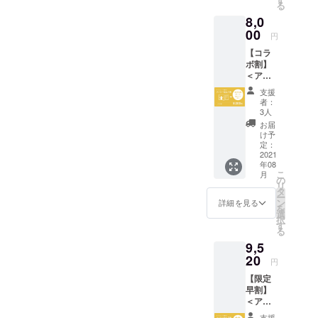
本システムの完成が当初の
いただいたみなさまへご報
る
ター絵
ンで支
いただ
の様子を載せております。
を、私たちは「ÉHON（え
能ください。みなさまの温
8,0
本チ
援額は
予定から大幅に遅れたこと
きま
告です。現在、アバター絵
ケット1
00
https://prtimes.jp/main/html/r
3000円
す。 ※
ほん）」と呼んでいます。
円
かいご支援によって完成さ
により、寄贈先となる外部
冊分
本システムの最終調整に
から自
備考欄
d/p/000000013.000051122.
【コラ
（20%
由に設
そして目指すのは、
にお名
せることができた「アバ
団体との交渉が進まずにい
入っておりますが、その中
ボ割】
OFFギ
定いた
前
html今後も、新たな寄贈先
＜アバ
「ÉHON」を贈り合うこと
フト
ター絵本」。今後もさらな
だけま
（ニッ
たという状況がありまし
で看過できない仕様の問題
ター絵
コード
す。 ＜
クネー
が決まった際にはこうした
支援
が当たり前に行われる文化
るクオリティの向上と認知
本1冊
付き）
リター
た。本来、ご支援いただい
ム可）
者：
点が発覚いたしました。こ
+おひる
を発行
「想いを発信するイベン
ン内容
3人
の記載
を作ること。今回の「アバ
の拡大、そして「大切な人
ねアー
たみなさまに安心していた
いたし
れにより、現状のままでは
＞ ●心
をお願
お届
ト」も交えていこうと思い
ト簡単
ます。
をこめ
け予
ター絵本」のリリースも、
いいた
に絵本を贈り合う文化」の
だくため、その状況も逐一
リターンとなる「ももたろ
セット
絵本購
定：
てお礼
しま
ます。それでは、次回の活
＞ 本プ
2021
その一歩です。今後も、私
入サイ
創出を進めていきます。ぜ
のメッ
す。 ※
お伝えすべきでしたが、わ
う」をみなさまに良い状態
年08
ロジェ
トは後
セージ
一口500
動報告レポートを楽しみに
こ
月
たちÉHON INC.の挑戦を見
ひ、温かい目で見守ってい
クトに
日お知
の
をメー
たしたちの配慮が足りず、
円から
でお届けすることが難しい
リ
共感し
らせい
タ
お待ちください。
ルで送
となっ
守っていただければ幸いで
ただければ幸いです。
ー
応援し
こうして時間が経ってから
たしま
ン
と判断。本日11月10日にリ
らせて
詳細を見る
ており
を
てくだ
す。
選
いただ
す。この度は、『自分が主
ます。
ÉHON INC.代表国則圭太
択
のご報告となってしまいま
ターンの発送を開始する予
さって
（2021
す
きま
口数は
る
いる、
人公になって絵本の中に入
年8月
す。 ※
自由に
した。深く、お詫び申し上
定でしたが、こちらを11月
9,5
日本お
ECサイ
備考欄
ご調整
れる！「アバター絵本シス
ひるね
20
トリ
にお名
げます。改めて、進捗につ
いただ
円
16日まで延期させていただ
アート
リース
前
けま
テム」開発プロジェクト』
【限定
協会様
いてご報告いたします。こ
予定）
くことに決定いたしまし
（ニッ
す。
早割】
とコラ
＜リ
クネー
にご支援いただき、誠にあ
※10口集
ちらのふたつのリターン
＜アバ
た。度重なる延期。さら
ボした
ターン
ム可）
まった
ター絵
リター
りがとうございました。
内容＞
の記載
ら絵本1
支援