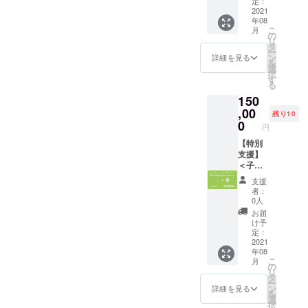
ご友人
定：
しみにお待ちください。
は、特
●心をこ
な方を
本チ
なれる
2021
にもお
定非営
めてお
お選び
ケット1
年08
権＋ア
渡しで
利活動
礼の
いただ
冊分 ※
こ
月
バター
きるア
の
法人 児
メッ
けます
ご家族
リ
絵本1冊
バター
タ
童養護
セージ
やご友
ー
スポン
絵本チ
ン
施設卒
詳細を見る
をメー
人にも
を
サーと
ケット1
選
園者共
ルで送
お渡し
択
して、
冊分の
す
生協会
らせて
できる
る
公式
コード
フレイ
いただ
アバ
150
WEBサ
を発行
バース
きます
ター絵
イトに
,00
いたし
様、そ
●活動報
残り10
本チ
支援者
ます。
0
の他関
告レ
円
ケット
さまの
絵本購
連施設
ポート
（1冊
お名前
【特別
入サイ
協力の
●1人の
分）を
（ニッ
支援】
トは後
元、決
子ども
発行い
クネー
＜子ど
日お知
めさせ
へアバ
たしま
ム可）
もたち
らせい
ていた
ター絵
支援
す。 ※
を掲
にアバ
たしま
だきま
本が寄
者：
お申し
載。ご
ター絵
す。
す。 ＜
0人
贈され
込み時
家族や
本をプ
（2021
内容＞
ます ●
お届
に「シ
ご友人
レゼン
年8月
●心をこ
け予
ご希望
ンデレ
にもお
トでき
ECサイ
定：
めてお
の方は
ラ」と
渡しで
ます権
2021
トリ
礼の
ご支援
「桃太
年08
きるア
（30人
リース
メッ
の内容
郎」の2
こ
月
バター
分）＞
予定）
の
セージ
をWEB
種類の
リ
絵本チ
両親が
＜リ
タ
をメー
サイト
うち、
ー
ケット1
いな
ターン
ン
ルで送
詳細を見る
上にお
お好き
を
冊分の
かった
内容＞
選
らせて
名前と
な方を
択
コード
り、施