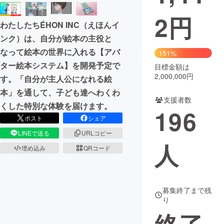
2
円
まちづくり・地域活性化
わたしたちÉHON INC（えほんイ
ンク）は、自分が絵本の主役と
CAMPFIRE for Social Good
CAMPFIRE Creation
なって絵本の世界に入れる【アバ
151%
CAMPFIREふるさと納税
machi-ya
コミュニティ
ター絵本システム】を開発予定で
目標金額は
2,000,000円
す。「自分が主人公になれる絵
本」を通して、子ども達へわくわ
支援者数
くした特別な体験を届けます。
196
ポスト
シェア
LINEで送る
URLコピー
人
埋め込み
QRコード
募集終了まで残
り