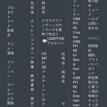
コ
取り組
化
料
ミュ
み
プロ
音
請
ニ
ニュー
ダク
楽
求
ティ
ス
ト
CAM
ヘルプ
クラウドファ
フー
チ
PFI
お問い
ンディングの
ド・
ャ
RE
合わせ
ノウハウを無
飲食
レ
Crea
料で学ぼう
店
ン
tion
各種規定
CAMPFIRE
ジ
CAM
アカデミー
アニ
ス
利用規
PFI
メ・
ポ
約
RE
漫画
ー
CA
説
細則
for
ツ
MP
明
プライ
Soci
ファ
映
FI
会
バシー
al
ッ
像
RE
・
ポリ
Goo
ショ
・
ア
相
シー
d
ン
映
カ
談
特定商
CAM
画
デ
会
取引法
PFI
ゲー
書
ミ
に基づ
RE
ム・
籍
ー
く表記
for
サー
・
と
情報セ
Ente
ビス
雑
は
キュリ
rtain
開発
誌
ク
サ
ティ方
men