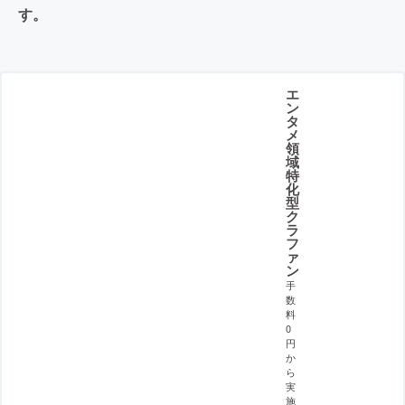
す。
エ
ン
タ
メ
領
域
特
化
型
ク
ラ
フ
ァ
ン
手
数
料
0
円
か
ら
実
施