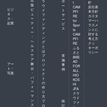
出
ラ
ポ
針
t
版
ウ
ー
反社基
CAM
ビジ
ビ
ド
ト
本方針
PFI
ネ
ュ
フ
サ
カスタ
RE
ス・
ー
ァ
ー
マーハ
for
起業
テ
ン
ビ
ラスメ
Spor
ィ
デ
ス
ントに
ts
ー
ィ
対する
CAM
・
ン
考え方
PFI
ヘ
グ
クッ
RE
ル
と
キーポ
ふる
ス
は
リシー
さと
ケ
プ
実
納税
ア
ロ
施
AD
アー
舞
ジ
事
FOR
ト・
台
ェ
例
ALL
写真
・
ク
HIO
パ
ト
KOS
フ
の
HI
ォ
作
JFA
ー
り
クラ
マ
方
ウド
ン
プ
統
ファ
ス
ロ
計
ン