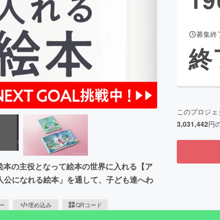
募集終
CAMPFIRE for Social Good
CAMPFIRE Creation
終
CAMPFIREふるさと納税
machi-ya
コミュニティ
このプロジェ
3,031,442
円
が絵本の主役となって絵本の世界に入れる【ア
人公になれる絵本」を通して、子ども達へわ
ピー
埋め込み
QRコード