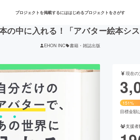
プロジェクトを掲載するには
はじめる
プロジェクトをさがす
本の中に入れる！「アバター絵本シ
EHON INC
書籍・雑誌出版
注目のリターン
注目の新着プロジェクト
募集終了が近いプロジェクト
も
現在の
音楽
舞台・パフォーマンス
3,
ゲーム・サービス開発
フード・飲食店
151%
書籍・雑誌出版
アニメ・漫画
目標金額は2
支援者
チャレンジ
ビューティー・ヘルスケ
19