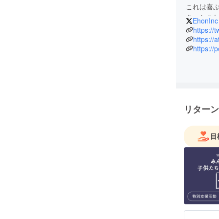
これは喜
ます。
きっとこ
EhonInc
読んで読
https://
絵本って
https://a
https:/
そんな絵
ÉHON IN
オリジナ
リターン
ストーリー
とで、
あなたの物
目
あなたの
ます。
そう、絵