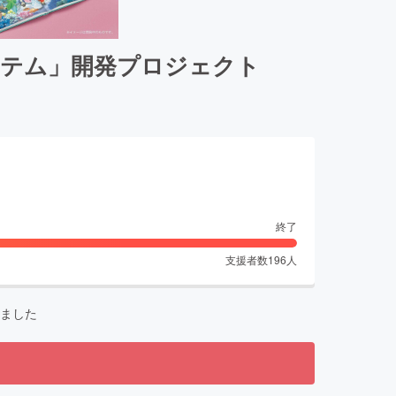
ステム」開発プロジェクト
終了
支援者数
196
人
ました