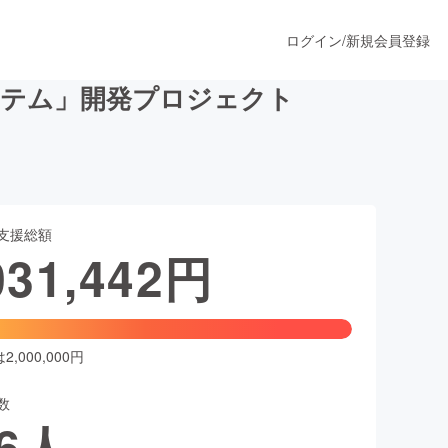
ログイン
/
新規会員登録
ステム」開発プロジェクト
うすぐ公開されます
支援総額
プロダクト
031,442
円
ファッション
スポーツ
,000,000円
数
ア
ソーシャルグッド
6
人