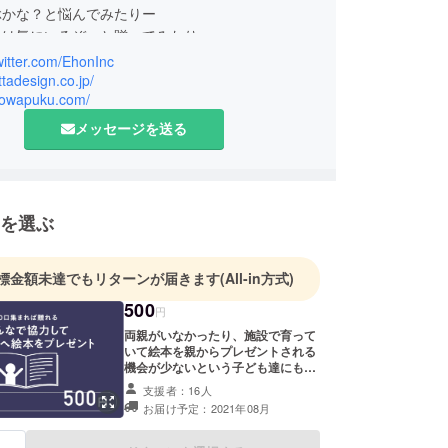
ぶかな？と悩んでみたりー
れは気にいるぞ。と贈ってみたりー
んで！とせがまれて何度も読んであげたりー
twitter.com/EhonInc
どの瞬間も楽しいですよね。
ttadesign.co.jp/
/powapuku.com/
本を、今度はつくってみませんか？
メッセージを送る
C.は、
ル絵本ギフトサービスです。
を選ぶ
構築からわたしたちの仲間に”入って”いただくこ
語の絵本の中へ”入れる”ことができます。
標金額未達でもリターンが届きます
(All-in方式)
500
円
大切な想いを、いつもとはちょっと違う所から届け
両親がいなかったり、施設で育って
いて絵本を親からプレゼントされる
本の中から。
機会が少ないという子ども達にも
「自分が主人公になれるアバター絵
支援者：16人
本」を届けたいです。みなさまの温
お届け予定：2021年08月
かいお気持ちを集めて、子ども達へ
絵本をプレゼントしていきます。ぜ
ひご支援のほどよろしくお願いしま