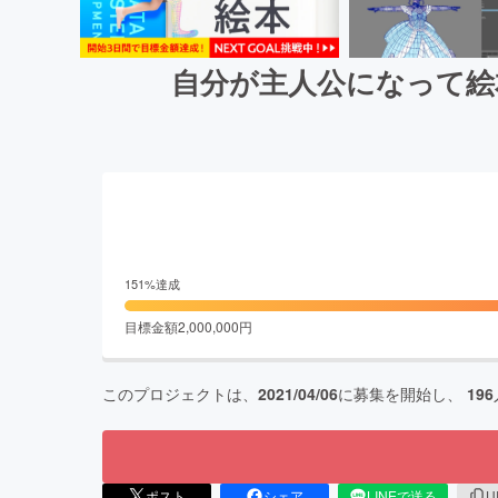
自分が主人公になって絵
151
%達成
目標金額
2,000,000
円
このプロジェクトは、
2021/04/06
に募集を開始し、
196
ポスト
シェア
LINEで送る
U