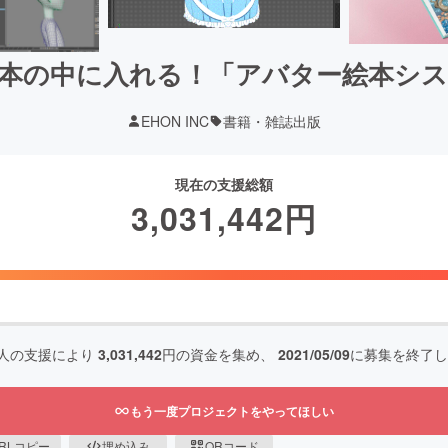
本の中に入れる！「アバター絵本シ
EHON INC
書籍・雑誌出版
現在の支援総額
3,031,442
円
人の支援により
3,031,442
円の資金を集め、
2021/05/09
に募集を終了し
もう一度プロジェクトをやってほしい
RLコピー
埋め込み
QRコード