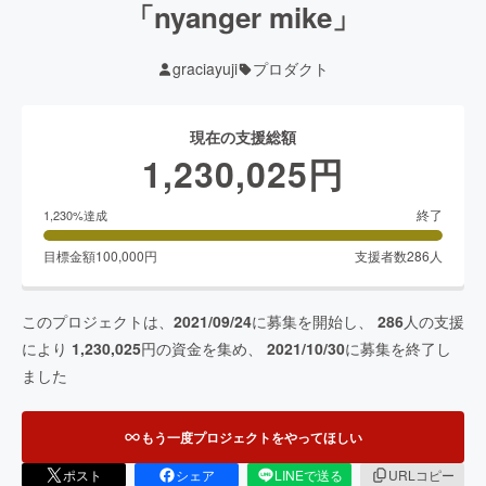
「nyanger mike」
graciayuji
プロダクト
現在の支援総額
1,230,025
円
終了
1,230
%達成
目標金額
100,000
円
支援者数
286
人
このプロジェクトは、
2021/09/24
に募集を開始し、
286
人の支援
により
1,230,025
円の資金を集め、
2021/10/30
に募集を終了し
ました
もう一度プロジェクトをやってほしい
ポスト
シェア
LINEで送る
URLコピー