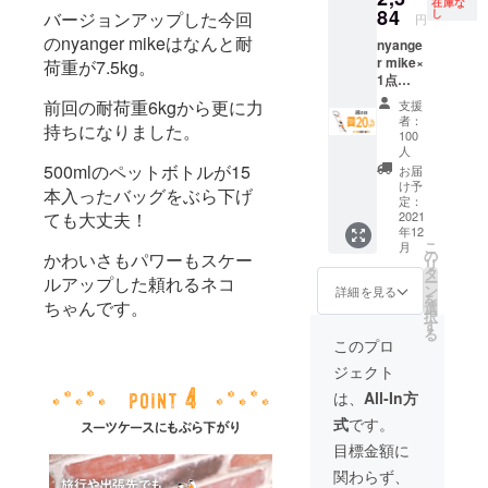
在庫な
上した
84
了承く
し
バージョンアップした今回
円
場合、
ださ
のnyanger mikeはなんと耐
nyange
正規販
い。 ※
r mike×
荷重が7.5kg。
売価格
ご注文
1点
が販売
状況、
［一般
予定価
使用部
前回の耐荷重6kgから更に力
支援
販売予
格より
材の供
者：
持ちになりました。
定価格
下がる
給状
100
2980円
可能性
人
況、製
の
500mlのペットボトルが15
もござ
造工程
お届
20%OF
いま
け予
上の都
本入ったバッグをぶら下げ
F] ※税込
定：
す。 ※
合等に
ても大丈夫！
2021
み.送料
デザイ
より出
年12
無料 ※
ン・仕
荷時期
こ
月
皆様の
の
様は変
かわいさもパワーもスケー
が遅れ
リ
ご支援
タ
更にな
る場合
ルアップした頼れるネコ
ー
により
ン
る可能
詳細を見る
があり
を
ちゃんです。
量産効
選
性もご
ます。
択
率が向
す
ざいま
る
上した
す。ご
このプロ
場合、
了承く
ジェクト
正規販
ださ
売価格
い。 ※
は、
All-In方
が販売
ご注文
式
です。
予定価
状況、
格より
使用部
目標金額に
下がる
材の供
関わらず、
可能性
給状