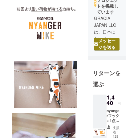
トを掲載し
ています
GRACIA
JAPAN LLC
は、日本に
ないイノ
メッセー
ベーティブ
ジを送る
な商品を海
外から発掘
し、日本に
リターンを
価値ある商
品を届ける
選ぶ
貿易事業を
行っていま
1,4
す。
40
円
nyange
運動習慣を
rフック
提供し、健
× 1点
［一般
康的な生活
支援
販売予
者：
の提供をコ
定価格
129