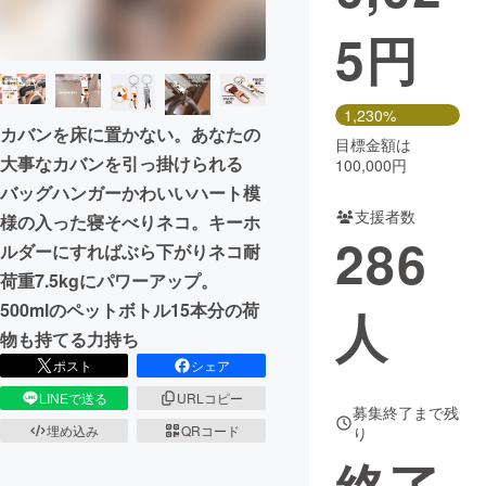
5
円
まちづくり・地域活性化
CAMPFIRE for Social Good
CAMPFIRE Creation
1,230%
カバンを床に置かない。あなたの
CAMPFIREふるさと納税
machi-ya
コミュニティ
目標金額は
大事なカバンを引っ掛けられる
100,000円
バッグハンガーかわいいハート模
支援者数
様の入った寝そべりネコ。キーホ
286
ルダーにすればぶら下がりネコ耐
荷重7.5kgにパワーアップ。
500mlのペットボトル15本分の荷
人
物も持てる力持ち
ポスト
シェア
LINEで送る
URLコピー
募集終了まで残
埋め込み
QRコード
り