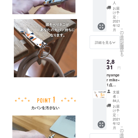
ンセプトに
1600円
人
の
お届
事業を行っ
10%OF
け予
ています。
F] ※税込
定：
2021
み.送料
年12
無料 ※
こ
月
皆様の
の
リ
ご支援
タ
ー
により
ン
詳細を見る
を
量産効
選
択
率が向
す
る
上した
2,8
場合、
31
正規販
円
売価格
nyange
が販売
r mike×
予定価
1点
格より
［一般
下がる
支援
販売予
可能性
者：
定価格
もござ
84人
2980円
いま
お届
の
す。 ※
け予
5%OFF]
定：
デザイ
※税込
2021
ン・仕
年12
み.送料
様は変
こ
月
無料 ※
の
更にな
リ
皆様の
タ
る可能
ー