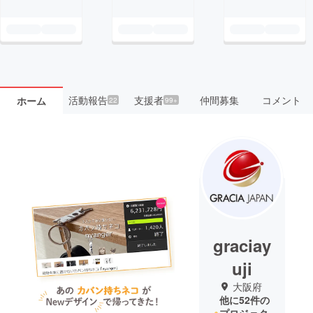
活動報告
支援者
仲間募集
コメント
ホーム
22
99+
graciay
uji
大阪府
他に52件の
プロジェク