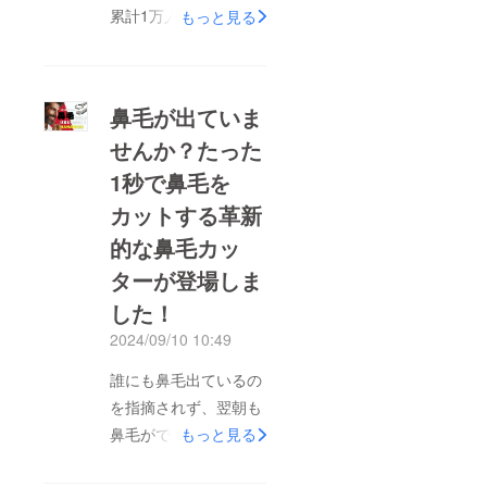
累計1万人以上にご支
もっと見る
援頂いた人気プロジェ
クト！「荷物を床に置
かないカバン持ちネ
鼻毛が出ていま
コ」多数のご要望を頂
せんか？たった
きプロジェクト再掲
1秒で鼻毛を
載！★プロジェクト開
始です★https://camp-
カットする革新
fire.jp/projects/792038
的な鼻毛カッ
/view 荷物を床に置
ターが登場しま
かないカバン持ちネコ
した！
「nyanger KURO」①
2024/09/10 10:49
寝そべる姿でネコが
バッグを持ち！②使用
誰にも鼻毛出ているの
しない時はバッグにぶ
を指摘されず、翌朝も
ら下がります！③軽量
鼻毛がでているなんて
もっと見る
なのに7㎏を楽々持ち
ことは、よく目にしま
上げ力持ち！ ④キー