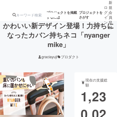
新
ロ
規
グ
会
プロジェクトを掲載
プロジェクトを
/
するには
さがす
イ
員
ン
登
かわいい新デザイン登場！力持ちに
録
なったカバン持ちネコ「nyanger
mike」
人気のプロ
注目のリ
注目の新着プロ
募集終了が近いプ
もうすぐ公開
ジェクト
ターン
ジェクト
ロジェクト
されます
graciayuji
プロダクト
アート・写真
音楽
現在の支援総
テクノロジー・ガジェット
ゲーム・サ
額
1,23
映像・映画
書籍・雑誌
0,02
ビジネス・起業
チャレンジ