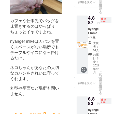
ご支援
ン
性もご
詳細を見る
を
により
選
ざいま
択
量産効
す
す。ご
る
率が向
了承く
4,8
上した
ださ
残り
カフェや仕事先でバッグを
場合、
87
449
い。 ※
円
正規販
床置きするのはやっぱり
ご注文
nyange
売価格
状況、
ちょっとイヤですよね。
r mike
が販売
使用部
× 2点
予定価
材の供
nyanger mikeはカバンを置
［一般
格より
給状
支援
販売予
下がる
くスペースがない場所でも
況、製
者：
定価格
可能性
51人
造工程
テーブルやイスに引っ掛け
2980円
もござ
上の都
お届
×2=596
るだけ。
いま
け予
合等に
0円の
す。 ※
定：
より出
18%OF
2021
デザイ
ネコちゃんがあなたの大切
荷時期
年12
F] ※税込
ン・仕
が遅れ
こ
なカバンをきれいに守って
月
み.送料
様は変
の
る場合
リ
無料 ※
くれます。
更にな
タ
があり
ー
皆様の
る可能
ン
詳細を見る
ます。
を
ご支援
性もご
選
丸型や平面など場所も問い
択
により
ざいま
す
る
ません。
量産効
す。ご
6,8
率が向
了承く
残り
上した
83
ださ
129
円
場合、
い。 ※
nyange
正規販
ご注文
r mike