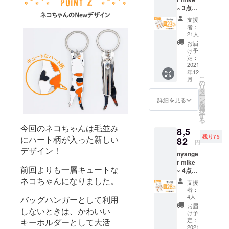
売価格
状況、
× 3点
が販売
使用部
［一般
予定価
材の供
支援
販売予
格より
給状
者：
定価格
下がる
況、製
21人
2980円
可能性
造工程
お届
×3=894
もござ
上の都
け予
0円の
いま
定：
合等に
23%OF
2021
す。 ※
より出
年12
F] ※税込
デザイ
荷時期
こ
月
み.送料
ン・仕
の
が遅れ
リ
無料 ※
様は変
タ
る場合
ー
皆様の
更にな
ン
があり
詳細を見る
を
ご支援
る可能
選
ます。
択
により
性もご
す
る
量産効
ざいま
今回のネコちゃんは毛並み
8,5
率が向
す。ご
残り75
にハート柄が入った新しい
上した
82
了承く
円
場合、
ださ
デザイン！
nyange
正規販
い。 ※
r mike
売価格
ご注文
前回よりも一層キュートな
× 4点
が販売
状況、
［一般
ネコちゃんになりました。
予定価
使用部
支援
販売予
格より
材の供
者：
定価格
下がる
給状
4人
バッグハンガーとして利用
2980円
可能性
況、製
お届
しないときは、かわいい
×4=119
もござ
造工程
け予
20円の
いま
定：
キーホルダーとして大活
上の都
28%OF
2021
す。 ※