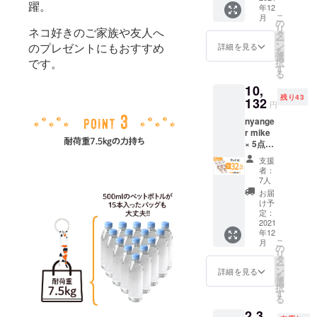
合等に
躍。
年12
F] ※税込
デザイ
より出
こ
月
み.送料
ン・仕
の
荷時期
リ
ネコ好きのご家族や友人へ
無料 ※
様は変
タ
が遅れ
ー
皆様の
更にな
ン
のプレゼントにもおすすめ
る場合
詳細を見る
を
ご支援
る可能
選
があり
です。
択
により
性もご
す
ます。
る
量産効
ざいま
10,
率が向
す。ご
残り43
上した
132
了承く
円
場合、
ださ
nyange
正規販
い。 ※
r mike
売価格
ご注文
× 5点
が販売
状況、
［一般
予定価
使用部
支援
販売予
格より
材の供
者：
定価格
下がる
給状
7人
2980円
可能性
況、製
お届
×5=149
もござ
造工程
け予
00円の
いま
定：
上の都
32%OF
2021
す。 ※
合等に
年12
F] ※税込
デザイ
より出
こ
月
み.送料
ン・仕
の
荷時期
リ
無料 ※
様は変
タ
が遅れ
ー
皆様の
更にな
ン
る場合
詳細を見る
を
ご支援
る可能
選
があり
択
により
性もご
す
ます。
る
量産効
ざいま
2,3
率が向
す。ご