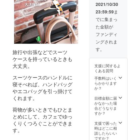
もござ
況、製
2021/10/30
いま
造工程
23:59:59
ま
す。 ※
上の都
デザイ
合等に
でに集まっ
ン・仕
より出
た金額が
様は変
荷時期
更にな
が遅れ
ファンディ
る可能
る場合
ングされま
性もご
があり
ざいま
ます。
す。
旅行や出張などでスーツ
す。ご
了承く
ケースを持っているときも
ださ
大丈夫。
支援に関するよ
い。 ※
くある質問
ご注文
スーツケースのハンドルに
状況、
手数料はいく
使用部
らかかります
寝そべれば、ハンドバッグ
材の供
か？
やエコバッグを引っ掛けて
給状
くれます。
況、製
目標金額に届
造工程
かなかった場
上の都
合どうなりま
荷物が多いときでもひとま
合等に
すか？
とめにして、カフェでゆっ
より出
くりくつろぐことができま
荷時期
支援で困った
が遅れ
時はどこに相
す。
る場合
談したらいい
があり
ですか？