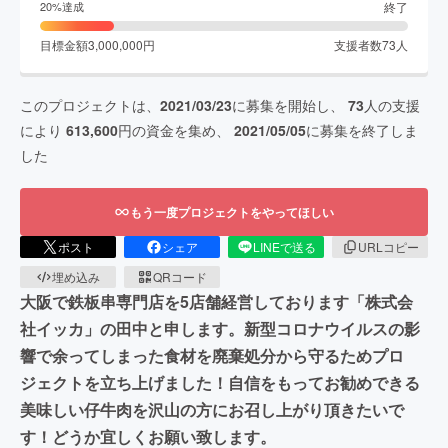
終了
20
%達成
目標金額
3,000,000
円
支援者数
73
人
このプロジェクトは、
2021/03/23
に募集を開始し、
73
人の支援
により
613,600
円の資金を集め、
2021/05/05
に募集を終了しま
した
もう一度プロジェクトをやってほしい
ポスト
シェア
LINEで送る
URLコピー
埋め込み
QRコード
大阪で鉄板串専門店を5店舗経営しております「株式会
社イッカ」の田中と申します。新型コロナウイルスの影
響で余ってしまった食材を廃棄処分から守るためプロ
ジェクトを立ち上げました！自信をもってお勧めできる
美味しい仔牛肉を沢山の方にお召し上がり頂きたいで
す！どうか宜しくお願い致します。