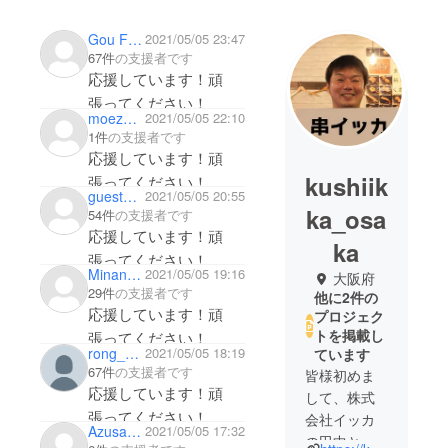
Gou Fujiyama
2021/05/05 23:47
67件
の支援者です
応援しています！頑
張ってください！
moezakura
2021/05/05 22:10
1件
の支援者です
応援しています！頑
kushiik
張ってください！
guesta5d995c7c0
2021/05/05 20:55
ka_osa
54件
の支援者です
応援しています！頑
ka
張ってください！
Minankata
2021/05/05 19:16
大阪府
29件
の支援者です
他に2件の
応援しています！頑
プロジェク
トを掲載し
張ってください！
rong_you
2021/05/05 18:19
ています
67件
の支援者です
皆様初めま
応援しています！頑
して、株式
張ってください！
会社イッカ
Azusa Ibaraki
2021/05/05 17:32
の田中と申