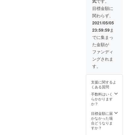
式
です。
パック
まれた
ア産仔
通常価
自然環
牛肉 原
目標金額に
格３
境の中
産国：
関わらず、
９，９
で育て
オース
２０
られた
トラリ
2021/05/05
円
仔牛で
ア 保
23:59:59
ま
→ ４
す。仔
存方
５％ｏ
牛なの
法：-18
でに集まっ
ｆｆの
でビー
℃以下
た金額が
２１，
フに比
で保存
８００
べると
してく
ファンディ
円 オー
臭みが
ださい
ングされま
ストラ
なく、
原材
リア産
あっさ
料：牛
す。
の仔牛
りと食
肉（仔
「ス
べやす
牛） 添
ターク
いお肉
加物：
支援に関するよ
ヴィー
です。
無し ア
くある質問
ル」は
名称：
レル
オース
オース
手数料はいく
ギー：
トラリ
トラリ
らかかります
牛肉 ※
アの恵
ア産仔
か？
プロ
まれた
牛肉 原
ジェク
自然環
産国：
目標金額に届
ト終了
境の中
オース
かなかった場
後5月下
で育て
トラリ
合どうなりま
旬頃よ
られた
ア 保
すか？
り順次
仔牛で
存方
発送を