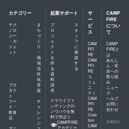
届け後
物・野
約６か
菜類は
月間ご
リター
カテゴリー
起案サポート
サ
CAMP
ざいま
ン品に
ー
FIRE
す。
は含ま
テク
ま
プ
ス
（冷凍
ビ
につい
れませ
保存の
ん。 閉
ノロ
ち
ロ
タ
ス
て
場合）
じる
ジー
づ
ジ
ッ
※解凍、
・ガ
く
ェ
フ
開封後
CAM
CAMP
ジェ
り
ク
に
なるべ
PFI
FIREと
ット
・
ト
相
くお早
RE
は
めにお
地
を
談
CAM
あんし
召し上
域
作
す
PFI
ん・安
がりく
活
る
る
ださ
RE
全への
性
資
い。 ※
コ
取り組
化
料
本文画
ミュ
み
像内に
プロ
音
請
ニ
ニュー
使用し
ダク
楽
求
ティ
ス
ており
ト
CAM
ヘルプ
ます小
クラウドファ
フー
チ
物・野
PFI
お問い
ンディングの
ド・
ャ
菜類は
RE
合わせ
ノウハウを無
飲食
レ
リター
Crea
料で学ぼう
ン品に
店
ン
tion
は含ま
各種規定
CAMPFIRE
ジ
CAM
れませ
アカデミー
アニ
ス