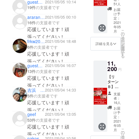
guesta5ab87aec464
2021/05/05 10:14
た。そして
ア産仔
51人
19件
の支援者です
牛の
それぞれの
お届
セット
け予
良さを掛け
araran75
2021/05/05 00:10
・フィ
定：
合わせた現
16件
の支援者です
レサイ
2021
年05
コロス
応援しています！頑
代的な、オ
こ
月
テー
の
リ
リジナルの
張ってください！
キ ２
タ
ー
frkw2004
2021/05/04 18:48
００g×
鉄板串屋が
ン
詳細を見る
を
6件
の支援者です
２パッ
選
あったら面
択
ク ・
応援しています！頑
す
る
白いのでは
ロース
張ってください！
11,
スライ
ないか？と
guest33749c82e794
2021/05/04 16:07
ス １
200
円
思い、7年前
13件
の支援者です
００ｇ×
【リ
に長年の夢
４パッ
応援しています！頑
ターン
ク 通常
であった飲
張ってください！
Ｂ】
価格９,
吉浜 実亮(つねあき)
2021/05/04 14:33
食店を地元
オース
９８０
支援
5件
の支援者です
トラリ
円
大阪にオー
者：
ア産仔
応援しています！頑
→ ４
16人
プンする事
牛の
１％off
お届
張ってください！
ができまし
セット
の５，
け予
geef
2021/05/04 13:05
・フィ
８００
定：
た。旬の食
53件
の支援者です
レサイ
2021
円 オー
材を使った
年05
応援しています！頑
コロス
ストラ
こ
月
テー
オリジナリ
リア産
の
張ってください！
リ
キ ２
の仔牛
タ
nakosan22
2021/05/04 10:56
ティ溢れた