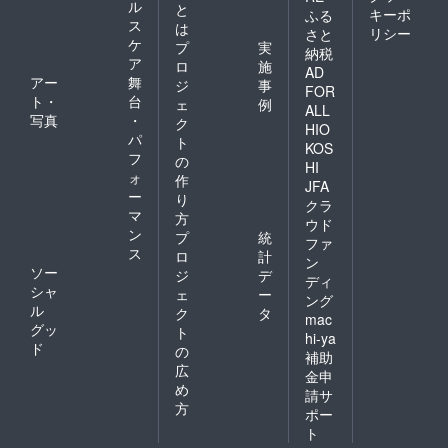
ル
と
キーポ
ふる
ス
は
リシー
さと
ケ
プ
実
納税
ア
ロ
施
AD
アー
舞
ジ
事
FOR
ト・
台
ェ
例
ALL
写真
・
ク
HIO
パ
ト
KOS
フ
の
HI
ォ
作
JFA
ー
り
クラ
マ
方
ウド
ン
プ
統
ファ
ス
ロ
計
ン
ソー
ジ
デ
ディ
シャ
ェ
ー
ング
ル
ク
タ
mac
グッ
ト
hi-ya
ド
の
補助
広
金申
め
請サ
方
ポー
ト