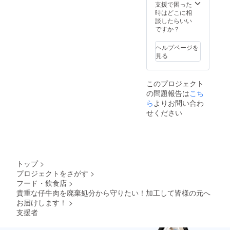
す。仔
法：-18
支援で困った
開始さ
牛なの
℃以下
時はどこに相
せてい
でビー
で保存
談したらいい
ただき
フに比
してく
ですか？
ます。
べると
ださい
※冷凍で
臭みが
原材
宅急便
ヘルプページを
なく、
料：牛
でのお
見る
あっさ
肉（仔
届けと
りと食
牛） 添
なりま
べやす
加物：
す。 ※
このプロジェクト
いお肉
無し ア
賞味期
の問題報告は
こち
です。
レル
限はお
名称：
ら
よりお問い合わ
ギー：
届け後
オース
牛肉 ※
約６か
せください
トラリ
プロ
月間ご
ア産仔
ジェク
ざいま
牛肉 原
ト終了
す。
産国：
後５月
（冷凍
オース
下旬頃
保存の
トラリ
より順
場合）
トップ
>
ア 保
次発送
※解凍、
プロジェクトをさがす
>
存方
を開始
開封後
フード・飲食店
>
法：-18
させて
なるべ
℃以下
貴重な仔牛肉を廃棄処分から守りたい！加工して皆様の元へ
いただ
くお早
で保存
きま
お届けします！
>
めにお
してく
す。 ※
召し上
支援者
ださい
冷凍で
がりく
原材
宅急便
ださ