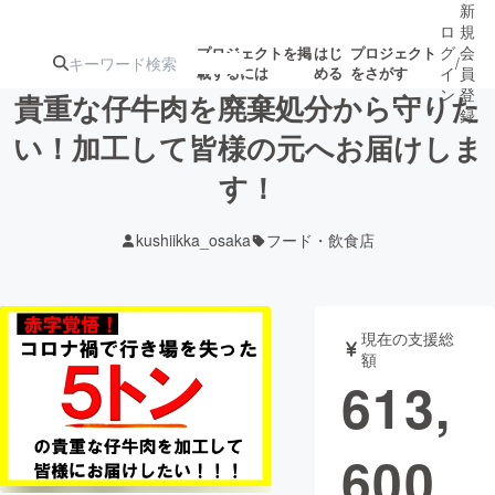
新
ロ
規
グ
会
プロジェクトを掲
はじ
プロジェクト
/
載するには
める
をさがす
イ
員
ン
登
貴重な仔牛肉を廃棄処分から守りた
録
い！加工して皆様の元へお届けしま
す！
人気のプロ
注目のリ
注目の新着プロ
募集終了が近いプ
もうすぐ公開
ジェクト
ターン
ジェクト
ロジェクト
されます
kushiikka_osaka
フード・飲食店
アート・写真
音楽
現在の支援総
テクノロジー・ガジェット
ゲーム・サ
額
613,
映像・映画
書籍・雑誌
600
ビジネス・起業
チャレンジ