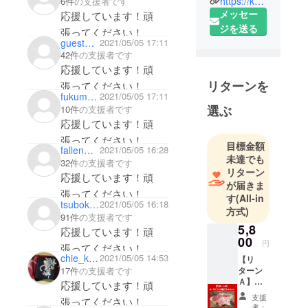
https://kushi-ikka.com/
6件
の支援者です
します。私
メッセー
応援しています！頑
は食の台所
ジを送る
張ってください！
大阪で産ま
guest8e4e589722c4
2021/05/05 17:11
42件
の支援者です
れ、小さな
応援しています！頑
頃から食べ
リターンを
張ってください！
ることが大
fukumen_racer
2021/05/05 17:11
好きでし
選ぶ
10件
の支援者です
た！将来は
応援しています！頑
自分が美味
張ってください！
目標金額
しいと思う
fallenwater85
2021/05/05 16:28
未達でも
料理を多く
32件
の支援者です
リターン
の方に食べ
応援しています！頑
が届きま
てもらいた
張ってください！
す
(All-in
tsubok113
2021/05/05 16:18
い！その夢
方式)
91件
の支援者です
を叶えるべ
5,8
応援しています！頑
く、創作串
00
円
張ってください！
揚げ、鉄板
chie_kisaragi
2021/05/05 14:53
【リ
料理、くわ
ターン
17件
の支援者です
Ａ】
焼き店で修
応援しています！頑
オース
業をしまし
支援
張ってください！
トラリ
者：