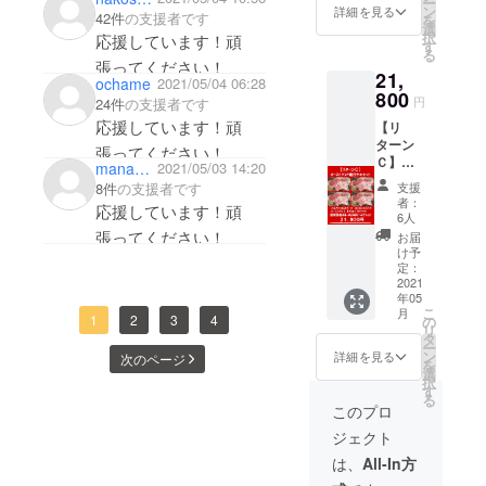
ー
００g×
「ス
ン
詳細を見る
42件
の支援者です
を
冷製オード
４パッ
ターク
選
択
応援しています！頑
ク ・
ヴィー
す
ブル串や約
る
ロース
ル」は
張ってください！
40種類以上
21,
スライ
オース
ochame
2021/05/04 06:28
の創意あふ
ス １
800
トラリ
円
24件
の支援者です
００ｇ×
アの恵
れるくわ焼
応援しています！頑
【リ
８パッ
まれた
きが名物で
ターン
ク 通常
自然環
張ってください！
Ｃ】
価格１
す。
境の中
manage192
2021/05/03 14:20
オース
９,９６
で育て
支援
8件
の支援者です
トラリ
０円
られた
者：
応援しています！頑
ア産仔
→ ４
仔牛で
6人
牛の
３％ｏ
す。仔
張ってください！
お届
セット
ｆｆの
牛なの
け予
・フィ
１１，
定：
でビー
レサイ
2021
２００
フに比
年05
コロス
円 オー
べると
こ
月
テー
1
2
3
4
ストラ
の
臭みが
リ
キ ２
リア産
タ
なく、
ー
００g×
の仔牛
ン
あっさ
詳細を見る
次のページ
を
８パッ
「ス
選
りと食
択
ク ・
ターク
す
べやす
る
ロース
ヴィー
いお肉
このプロ
スライ
ル」は
です。
ジェクト
ス １
オース
名称：
００ｇ×
トラリ
オース
は、
All-In方
１６
アの恵
トラリ