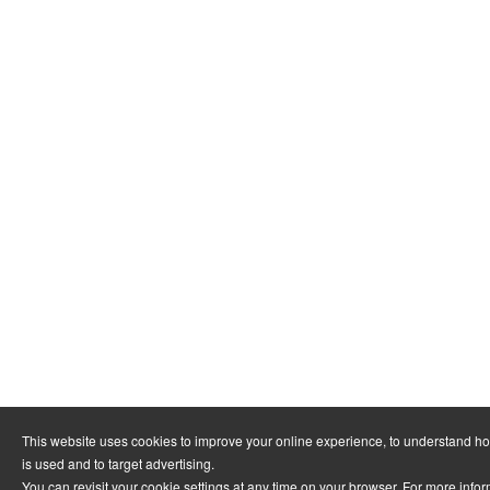
This website uses cookies to improve your online experience, to understand h
is used and to target advertising.
You can revisit your cookie settings at any time on your browser. For more info