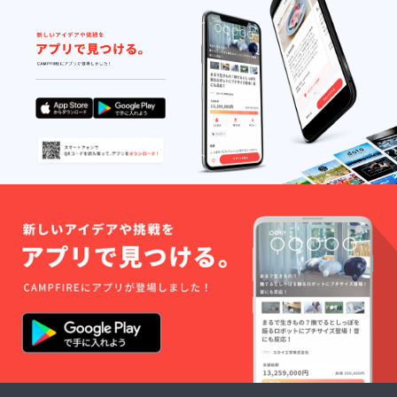
料：牛
でのお
い。 ※
肉（仔
届けと
本文画
牛） 添
なりま
像内に
加物：
す。 ※
使用し
無し ア
賞味期
ており
レル
限はお
ます小
ギー：
届け後
物・野
牛肉 ※
約６か
菜類は
プロ
月間ご
リター
ジェク
ざいま
ン品に
ト終了
す。
は含ま
後５月
（冷凍
れませ
下旬頃
保存の
ん。 閉
より順
場合）
じる
次発送
※解凍、
を開始
開封後
させて
なるべ
いただ
くお早
きま
めにお
す。 ※
召し上
冷凍で
がりく
宅急便
ださ
でのお
い。 ※
届けと
本文画
なりま
像内に
す。 ※
使用し
賞味期
ており
限はお
ます小