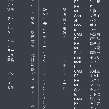
ん。
利用規
PFI
メ・
ポ
約
RE
漫画
ー
CA
説
細則
for
ツ
MP
明
プライ
Soci
ファ
映
FI
会
バシー
al
ッ
像
RE
・
ポリ
Goo
ショ
・
ア
相
シー
d
ン
映
カ
談
特定商
CAM
画
デ
会
取引法
PFI
ゲー
書
ミ
に基づ
RE
ム・
籍
ー
く表記
for
サー
・
と
情報セ
Ente
ビス
雑
は
キュリ
rtain
開発
誌
ク
サ
ティ方
men
出
ラ
ポ
針
t
版
ウ
ー
反社基
CAM
ビジ
ビ
ド
ト
本方針
PFI
ネ
ュ
フ
サ
カスタ
RE
ス・
ー
ァ
ー
マーハ
for
起業
テ
ン
ビ
ラスメ
Spor
ィ
デ
ス
ントに
ts
ー
ィ
対する
CAM
・
ン
考え方
PFI
ヘ
グ
クッ
RE