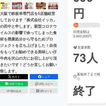
円
まちづくり・地域活性化
大阪で鉄板串専門店を5店舗経営
しております「株式会社イッカ」
CAMPFIRE for Social Good
CAMPFIRE Creation
20%
の田中と申します。新型コロナウ
CAMPFIREふるさと納税
machi-ya
コミュニティ
目標金額は
イルスの影響で余ってしまった食
3,000,000円
材を廃棄処分から守るためプロ
ジェクトを立ち上げました！自信
支援者数
をもってお勧めできる美味しい仔
73
人
牛肉を沢山の方にお召し上がり頂
きたいです！どうか宜しくお願い
致します。
募集終了まで残
ポスト
シェア
り
LINEで送る
URLコピー
終了
埋め込み
QRコード