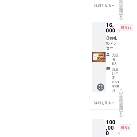
タ
ー
て 今
にご用
ン
詳細を見る
を
後、
意いた
選
択
ROMM
しま
す
る
Yの店頭
す。 ご
16,
で飾ら
予約方
残り12
せてい
000
法は、
円
ただき
ランチ
◎お礼
ます！
券に記
のメッ
原宿に
載させ
セージ
ROMM
ていた
◎ROM
Yサポー
だきま
支援
MYをた
ターと
す。 有
者：
くさん
してあ
効期
8人
応援し
なたの
限：２
お届
ていた
お名前
０２１
け予
だける4
を留め
定：
年１２
点SET
2021
る！ ※
月末日
年06
です！
備考欄
こ
月
ランチ5
に掲載
の
リ
回券、
希望の
タ
ー
お家で
お名前
ン
詳細を見る
を
ロース
の入力
選
択
トポー
をお願
す
る
ク、
い致し
100
ROMM
ます！
Y Tシャ
,00
（テキ
残り3
ツ、ス
スト10
0
円
テッ
文字以