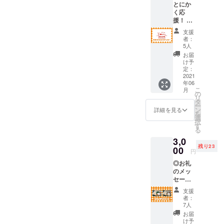
とにか
よろしくお願い致します！
フィードバックで明らかに
く応
援！ ◎
なり、とても悔しい想い
お礼の
支援
メッ
者：
と、これから一つ一つ実際
セージ
5人
◎ROM
に改善していくんだという
お届
MYオリ
け予
熱意がふつふつと湧いてく
ジナル
定：
ステッ
2021
るような経験をしました。
年06
カー２
こ
月
枚をお
の
本当にやってみて得られる
リ
送りさ
タ
ー
せてい
学びが、たくさんあるんだ
ン
詳細を見る
を
ただき
選
択
なーと痛感しました。みな
ます！
す
る
さんからの声に一つ一つ向
3,0
残り23
00
き合って、これからのロ
円
◎お礼
ミーを一緒につくっていき
のメッ
セージ
たいと思います！オープン
◎ROM
支援
にはタレの改善も間に合
MYラン
者：
チ２回
7人
い、あのロミーを感じてい
券！ ラ
お届
ンチ券
け予
ただけるタレに仕上がりま