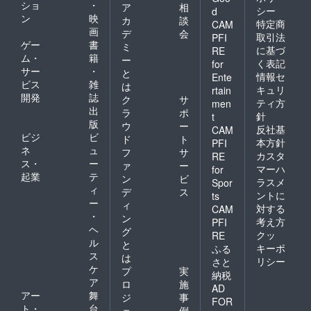
ショ
・
ア
相
シー
d
ン
映
カ
談
特定商
CAM
画
デ
会
取引法
PFI
ゲー
書
ミ
に基づ
RE
ム・
籍
ー
く表記
for
サー
・
と
情報セ
Ente
ビス
雑
は
キュリ
rtain
開発
誌
ク
サ
ティ方
men
出
ラ
ポ
針
t
版
ウ
ー
反社基
CAM
ビジ
ビ
ド
ト
本方針
PFI
ネ
ュ
フ
サ
カスタ
RE
ス・
ー
ァ
ー
マーハ
for
起業
テ
ン
ビ
ラスメ
Spor
ィ
デ
ス
ントに
ts
ー
ィ
対する
CAM
・
ン
考え方
PFI
ヘ
グ
クッ
RE
ル
と
キーポ
ふる
ス
は
リシー
さと
ケ
プ
実
納税
ア
ロ
施
AD
アー
舞
ジ
事
FOR
ト・
台
ェ
例