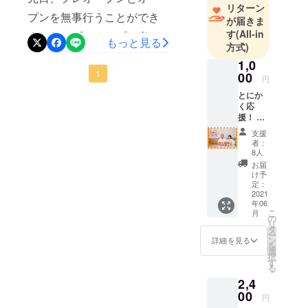
リターン
以前にくらべると少なくな
プンを無事行うことができ
が届きま
り、リモートワークになっ
す
(All-in
ました！プレオープン当
もっと見る
方式)
ている方も多く、まだ目標
日、トラックの電気のブ
1,0
の売り上げには達していま
レーカーが落ちたり、アク
1
00
円
せんが、ロミーをまた食べ
シデントでバタバタな中
とにか
く応
られてうれしいと言ってく
も、何とかプレオープンと
援！ ◎
御礼
ださるお客様にたくさん来
その後の本オープンを迎え
支援
メッ
者：
店していただけていて、本
セージ
ることができました！プレ
8人
を送ら
お届
当にうれしいです。この声
オープンでは初めてのオペ
せてい
け予
ただき
定：
が聞きたかった！やって良
レーションということもあ
ます！
2021
年06
かった！と心から感じ、営
り、本来お伝えしたいロ
こ
月
の
リ
業させていただいていま
ミーのタレの味が薄まって
タ
ー
ン
詳細を見る
す。引き続き、懐かしいあ
を
しまい上手く伝わらなかっ
選
択
す
の味をお届けできるよう、
たり、その他にも本当にた
る
2,4
そして続けていけるよう頑
くさん改善が必要な点が、
00
円
張ってまいります！どうぞ
来ていただいた方々の