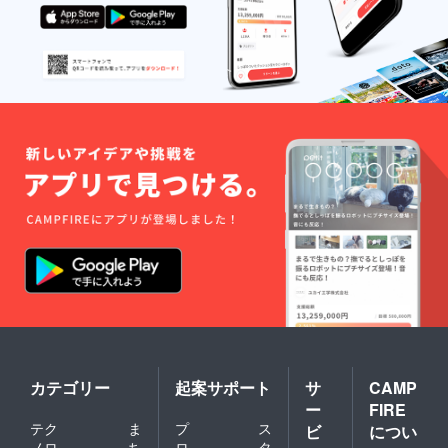
カテゴリー
起案サポート
サ
CAMP
ー
FIRE
テク
ま
プ
ス
ビ
につい
ノロ
ち
ロ
タ