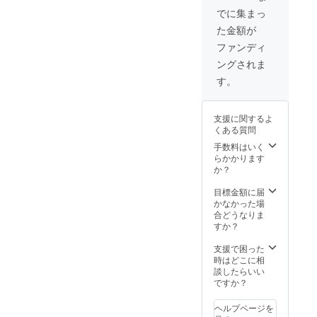
確実に
でに集まっ
ご用意
た金額が
致しま
す。 ご
ファンディ
予約方
ングされま
法は、
チケッ
す。
トに記
載させ
ていた
支援に関するよ
だきま
くある質問
す！
手数料はいく
らかかります
か？
目標金額に届
かなかった場
合どうなりま
すか？
支援で困った
時はどこに相
談したらいい
ですか？
ヘルプページを