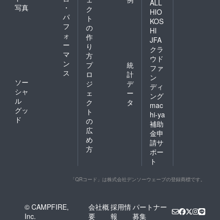
ALL
写真
・
ク
HIO
パ
ト
KOS
フ
の
HI
ォ
作
JFA
ー
り
クラ
マ
方
ウド
ン
プ
統
ファ
ス
ロ
計
ン
ソー
ジ
デ
ディ
シャ
ェ
ー
ング
ル
ク
タ
mac
グッ
ト
hi-ya
ド
の
補助
広
金申
め
請サ
方
ポー
ト
「QRコード」は株式会社デンソーウェーブの登録商標です。
© CAMPFIRE,
会社概
採用情
パートナー
Inc.
要
報
募集