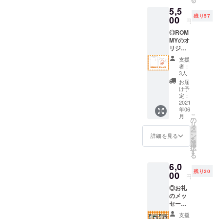
もシェ
す。 ※
5,5
アでき
ご予約
き、火曜日＆木曜日の11：
残り57
る！
00
方法
円
30-14：30で営業していきま
ROMM
は、ラ
◎ROM
Y自家製
ンチ券
す！オープンすることがで
MYのオ
放牧豚
に記載
リジナ
のロー
させて
きた新生 ロミー、これから
ルTシャ
スト
いただ
支援
ツ！ 表
ポーク
きま
も原宿で皆さんと歩んでい
者：
のおた
300gと
す。 有
3人
まに
けるよう、ご支援をよろし
秘伝の
効期
お届
は、
タレの
限：２
け予
くお願い致します！
黒、シ
セット
定：
０２１
ル
2021
です！
年１０
年06
バー、
要予
月末日
こ
月
オレン
約、店
の
リ
ジの三
頭まで
タ
ー
色の色
来られ
ン
詳細を見る
を
が付き
る方で
選
択
ます。
お願い
す
る
（insta
致しま
6,0
ntbootl
す。 ※
残り20
egstore
00
予定方
円
坂本 一
法は、
◎お礼
さんデ
チケッ
のメッ
ザイ
トに記
セージ
ン） ※
載しま
◎ROM
スタッ
す。 有
支援
MYラン