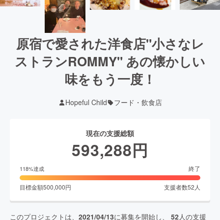
原宿で愛された洋食店"小さなレ
ストランROMMY" あの懐かしい
味をもう一度！
Hopeful Child
フード・飲食店
現在の支援総額
593,288
円
終了
118
%達成
目標金額
500,000
円
支援者数
52
人
このプロジェクトは、
2021/04/13
に募集を開始し、
52
人の支援