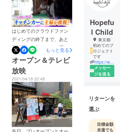
Hopefu
l Child
はじめてのクラウドファン
ディングの終了まで、あと
東京都
初めてのプ
数時間となりました！応援
もっと見る
ロジェクト
いただいた皆様、本当にあ
です
オープン＆テレビ
https://www.instagram.com/rommy.harajuku/
りがとうございました！残
メッセー
放映
りわずかですが、まだお届
ジを送る
2021/04/18 22:48
けてできていない方へ共有
していただけるとうれしい
です！先月のテレビ放送も
リターンを
無事行われ、営業も少しず
選ぶ
つスムーズにできるように
なってきました。緊急事態
目標金額
宣言の中、原宿の人通りは
未達でも
先日、プレオープンとオー