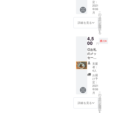
２枚を
定：
お送り
2021
した！そして明日、いよい
年06
させて
こ
月
よ密着取材をしてくれてい
いただ
の
リ
きま
タ
た番組の放映があります！
ー
す。 お
ン
詳細を見る
を
好きな
選
朝の情報番組 スッ〇リ（番
択
お弁当
す
る
をお選
組名明記できず、すみませ
4,5
び頂け
ん）で明日、4/19（月）9：
残り6
ます。
00
円
各種一
15頃から放送になるとのこ
◎お礼
日数十
のメッ
食の数
とです。（時間はコロナ禍
セージ
量限定
◎お家
販売で
の状況によって、急きょ変
支援
で
すが、
者：
更になることもあるようで
ROMM
ランチ
4人
Yのロー
券をお
お届
す）これまで、ロミーの復
スト
持ちの
け予
ポーク
方はご
定：
活に向け準備してきた内容
が食べ
2021
予約し
年06
れる券
ていた
の一部を見ていただけると
こ
月
ご家族
だけれ
の
リ
思います。ご都合の合う方
やお仲
ば確実
タ
ー
間とあ
にご用
ン
詳細を見る
はぜひご覧ください！放牧
を
の味を
意いた
選
択
どこで
しま
す
豚のぶたぽん今後は引き続
る