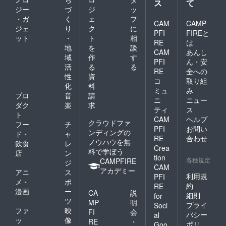
ス
て
ジー
づ
ジ
ッ
・ガ
く
ェ
フ
CAM
CAMP
ジェ
り
ク
に
PFI
FIREと
ット
・
ト
相
RE
は
地
を
談
CAM
あんし
域
作
す
PFI
ん・安
活
る
る
RE
全への
性
資
コ
取り組
化
料
ミュ
み
プロ
音
請
ニ
ニュー
ダク
楽
求
ティ
ス
ト
CAM
ヘルプ
クラウドファ
フー
チ
PFI
お問い
ンディングの
ド・
ャ
RE
合わせ
ノウハウを無
飲食
レ
Crea
料で学ぼう
店
ン
tion
各種規定
CAMPFIRE
ジ
CAM
アカデミー
アニ
ス
利用規
PFI
メ・
ポ
約
RE
漫画
ー
CA
説
細則
for
ツ
MP
明
プライ
Soci
ファ
映
FI
会
バシー
al
ッ
像
RE
・
ポリ
Goo