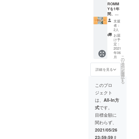
カー2枚
ROMM
内）
のSET
Yを1年
です。
間、一
Tシャツ
日一回
支援
ご希望
食べれ
者：
サイ
るフ
2人
ズ：M,
リーパ
お届
L, XLの
ス！ (要
け予
中から
チケッ
定：
お選び
ト提示)
2021
年06
くださ
◎ROM
こ
月
い。
MYス
の
リ
テッ
タ
ー
カー付
ン
詳細を見る
を
き ◎お
選
択
礼の
す
る
メッ
このプロ
セージ
ジェクト
一種類
につき
は、
All-In方
数十食
式
です。
の限定
販売で
目標金額に
すが、
関わらず、
ご予約
をして
2021/05/26
いただ
23:59:59
ま
ければ