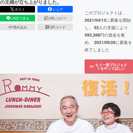
の主婦が立ち上がりました。
ポスト
シェア
このプロジェクトは、
LINEで送る
URLコピー
2021/04/13
に募集を開始
埋め込み
QRコード
し、
52
人の支援により
593,288
円の資金を集
め、
2021/05/26
に募集を
終了しました
もう一度プロジェク
トをやってほしい