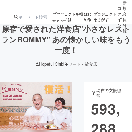
新
ロ
規
グ
会
プロジェクトを掲
はじ
プロジェクト
/
載するには
める
をさがす
イ
員
ン
登
原宿で愛された洋食店"小さなレスト
録
ランROMMY" あの懐かしい味をもう
一度！
人気のプロ
注目のリ
注目の新着プロ
募集終了が近いプ
もうすぐ公開
ジェクト
ターン
ジェクト
ロジェクト
されます
Hopeful Child
フード・飲食店
アート・写真
音楽
現在の支援総
テクノロジー・ガジェット
ゲーム・サ
額
593,
映像・映画
書籍・雑誌
288
ビジネス・起業
チャレンジ