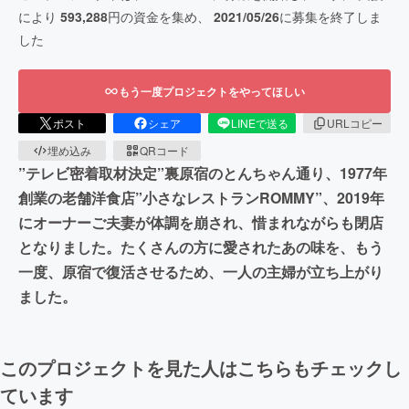
により
593,288
円の資金を集め、
2021/05/26
に募集を終了しま
した
もう一度プロジェクトをやってほしい
ポスト
シェア
LINEで送る
URLコピー
埋め込み
QRコード
”テレビ密着取材決定”裏原宿のとんちゃん通り、1977年
創業の老舗洋食店”小さなレストランROMMY”、2019年
にオーナーご夫妻が体調を崩され、惜まれながらも閉店
となりました。たくさんの方に愛されたあの味を、もう
一度、原宿で復活させるため、一人の主婦が立ち上がり
ました。
このプロジェクトを見た人はこちらもチェックし
ています