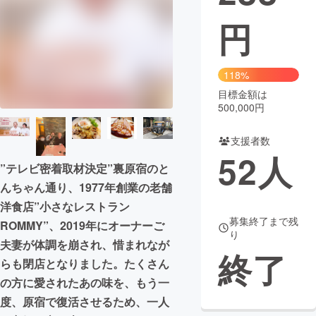
円
まちづくり・地域活性化
CAMPFIRE for Social Good
CAMPFIRE Creation
118%
CAMPFIREふるさと納税
machi-ya
コミュニティ
目標金額は
500,000円
支援者数
52
人
”テレビ密着取材決定”裏原宿のと
んちゃん通り、1977年創業の老舗
洋食店”小さなレストラン
募集終了まで残
ROMMY”、2019年にオーナーご
り
夫妻が体調を崩され、惜まれなが
終了
らも閉店となりました。たくさん
の方に愛されたあの味を、もう一
度、原宿で復活させるため、一人