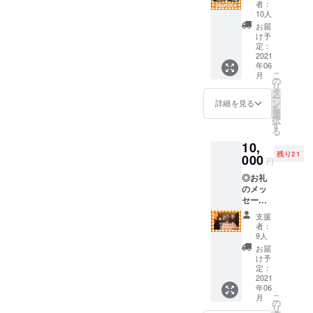
フTシャ
効期
者：
チ券5回
ツと同
限：２
10人
券！ラ
色のク
０２１
お届
ンチ券
ラウド
年１０
け予
５枚を
ファン
定：
月末日
お送り
2021
ディン
年06
させて
グ限定
こ
月
いただ
カラー
の
リ
きま
（ベー
タ
ー
す。 お
ジュ）
ン
詳細を見る
を
好きな
◎お礼
選
択
お弁当
のメッ
す
る
をお選
セージ
10,
び頂け
ご希望
残り21
ます。
000
サイ
円
各種一
ズ：M,
◎お礼
日数十
L, XLの
のメッ
食の数
中から
セージ
量限定
お選び
◎お名
販売で
くださ
支援
前を掲
すが、
い。
者：
載させ
ランチ
9人
ていた
券をお
お届
だ
持ちの
け予
く”Spe
方はご
定：
cial
2021
予約し
年06
thanks
ていた
こ
月
plate”
だけれ
の
リ
作成し
ば確実