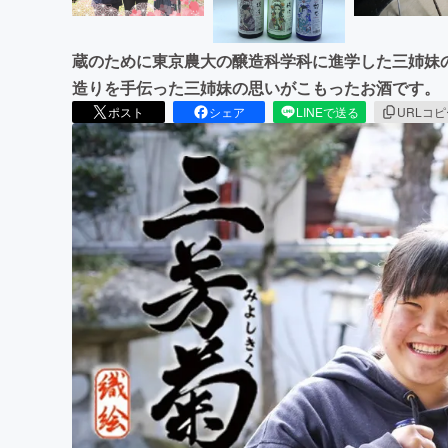
蔵のために東京農大の醸造科学科に進学した三姉妹
造りを手伝った三姉妹の思いがこもったお酒です。
ポスト
シェア
LINEで送る
URLコ