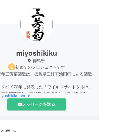
miyoshikiku
徳島県
初めてのプロジェクトです
2年三芳菊酒造は、徳島県三好町池田町にある酒造
ドが1972年に発表した「ワイルドサイドを歩け」
をご存知ですか。彼は自分の歩きたい道があるな
miyoshikiku.shop/
犯してでも、歩き続けることは楽しい..と言って
メッセージを送る
それはまさに、三芳菊の世界。日本酒の常識や古い
われずに、お客さまが喜んでいただけることだけを
日本酒を作ってきました。
まで、初めて飲んでいただいたお客さまが「これが
を選ぶ