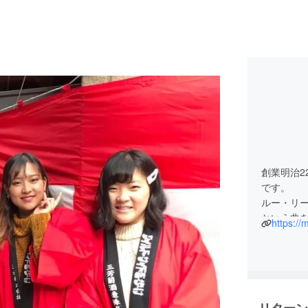
創業明治2
です。
ルー・リー
という曲
https://
ら、危険を
います。
考えに捉
考えて、
おかげさ
リターン