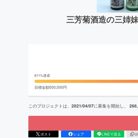
三芳菊酒造の三姉妹
611
%達成
目標金額
500,000
円
このプロジェクトは、
2021/04/07
に募集を開始し、
266
ポスト
シェア
LINEで送る
U