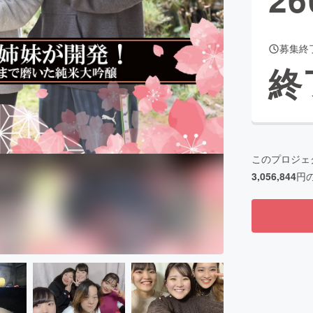
募集終
CAMPFIRE for Social Good
CAMPFIRE Creation
終
CAMPFIREふるさと納税
machi-ya
コミュニティ
このプロジェ
3,056,844
円