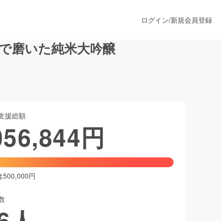
ログイン
/
新規会員登録
まで磨いた純米大吟醸
うすぐ公開されます
支援総額
プロダクト
056,844
円
ファッション
スポーツ
00,000円
数
ア
ソーシャルグッド
6
人