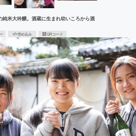
の純米大吟醸。酒蔵に生まれ幼いころから酒
ピー
埋め込み
QRコード