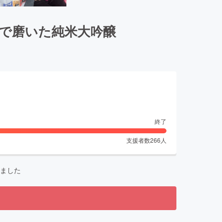
まで磨いた純米大吟醸
終了
支援者数
266
人
ました