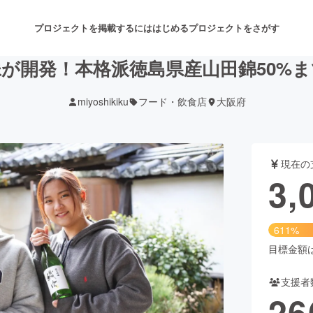
プロジェクトを掲載するには
はじめる
プロジェクトをさがす
が開発！本格派徳島県産山田錦50%
miyoshikiku
フード・飲食店
大阪府
注目のリターン
注目の新着プロジェクト
募集終了が近いプロジェクト
も
現在の
音楽
舞台・パフォーマンス
3,
ゲーム・サービス開発
フード・飲食店
611%
書籍・雑誌出版
アニメ・漫画
目標金額は5
支援者
チャレンジ
ビューティー・ヘルスケ
26