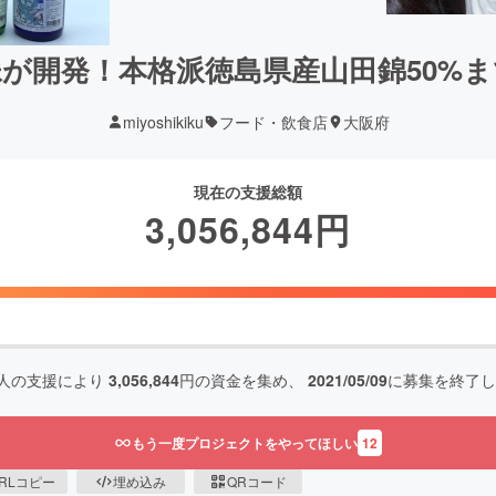
が開発！本格派徳島県産山田錦50%
miyoshikiku
フード・飲食店
大阪府
現在の支援総額
3,056,844
円
人の支援により
3,056,844
円の資金を集め、
2021/05/09
に募集を終了し
もう一度プロジェクトをやってほしい
12
RLコピー
埋め込み
QRコード