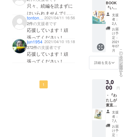
BOOK
阪神淡路大震災の混乱
許可は
只々、続編を読まずに
『いの
いただ
の中で、書いた一行詩
ちのこ
はいられませんでし
いてい
支援
tontonkana
2021/04/11 16:56
とばで
が本となり出版され、
ます。
者：
た！
一行
2件
の支援者です
2人
私も癒されています。
詩』
お届
応援しています！頑
（声優
一行詩を書いたこと
け予
張ってください！
語りと
定：
で、今も純粋な心でい
jun1954
2021/04/10 15:18
イラス
2021
年07
ト・映
372件
の支援者です
れます。
こ
月
像入
の
応援しています！頑
ぜひ、コロナで疲れて
リ
り）
タ
ー
張ってください！
・小冊
いる方に読んで頂きた
ン
詳細を見る
を
子『わ
選
択
たしが
す
る
素直に
3,0
なれる
1
とき―
00
円
続編第
・『わ
10章
たしが
－』 ・
素直に
和紙人
なれる
形ポス
支援
と
トカー
者：
き』
ド（1
7人
後藤桂
枚）※図
お届
子・
柄はお
け予
奈々子
任せく
定：