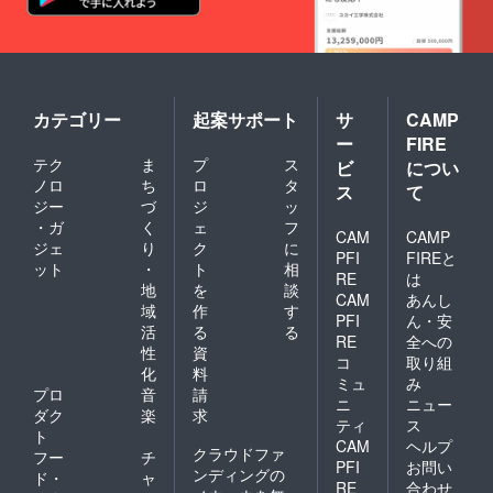
カテゴリー
起案サポート
サ
CAMP
ー
FIRE
テク
ま
プ
ス
ビ
につい
ノロ
ち
ロ
タ
ス
て
ジー
づ
ジ
ッ
・ガ
く
ェ
フ
CAM
CAMP
ジェ
り
ク
に
PFI
FIREと
ット
・
ト
相
RE
は
地
を
談
CAM
あんし
域
作
す
PFI
ん・安
活
る
る
RE
全への
性
資
コ
取り組
化
料
ミュ
み
プロ
音
請
ニ
ニュー
ダク
楽
求
ティ
ス
ト
CAM
ヘルプ
クラウドファ
フー
チ
PFI
お問い
ンディングの
ド・
ャ
RE
合わせ