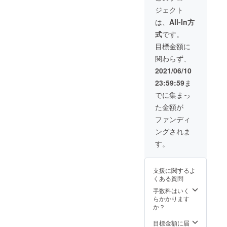
と
いてい
ジェクト
き』
ます。
後藤桂
は、
All-In方
子・
式
です。
奈々子
著
目標金額に
※A5サ
関わらず、
イズ、
225ペー
2021/06/10
ジ ・小
23:59:59
ま
冊子
『わた
でに集まっ
しが素
た金額が
直にな
れると
ファンディ
き―続
ングされま
編第10
章－』
す。
・和紙
人形ポ
スト
支援に関するよ
カード
くある質問
（1枚）
※図柄は
手数料はいく
お任せ
らかかります
くださ
か？
い。
※CD-
目標金額に届