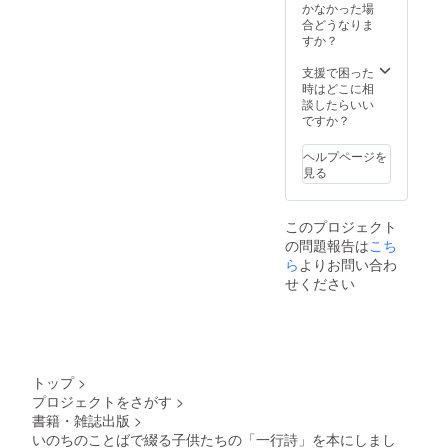
BOOK
かなかった場
、書
合どうなりま
籍、ポ
すか？
スト
カード
支援で困った
の販売
時はどこに相
許可は
談したらいい
いただ
ですか？
いてい
ます。
ヘルプページを
見る
このプロジェクト
の問題報告は
こち
ら
よりお問い合わ
せください
トップ
>
プロジェクトをさがす
>
書籍・雑誌出版
>
いのちのことばで綴る子供たちの「一行詩」を本にしまし