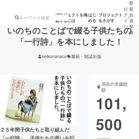
新
ロ
規
グ
会
プロジェクトを掲
はじ
プロジェクト
/
載するには
める
をさがす
イ
員
ン
登
いのちのことばで綴る子供たちの
録
「一行詩」を本にしました！
人気のプロ
注目のリ
注目の新着プロ
募集終了が近いプ
もうすぐ公開
keikonanaco
書籍・雑誌出版
ジェクト
ターン
ジェクト
ロジェクト
されます
アート・写真
音楽
現在の支援総
額
101,
テクノロジー・ガジェット
ゲーム・サ
500
映像・映画
書籍・雑誌
２５年間子供たちと取り組んだ
ビジネス・起業
チャレンジ
「一行詩」。子供たちの思いを記