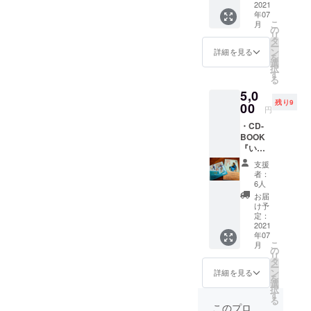
著
2021
ださ
年07
※A5サ
い。
こ
月
イズ、
※CD-
の
リ
225ペー
BOOK
タ
ー
ジ ・小
、ポス
ン
詳細を見る
を
冊子
トカー
選
択
『わた
ドの販
す
る
しが素
売許可
5,0
直にな
はいた
残り9
れると
00
だいて
円
き―続
いま
・CD‐
編第10
す。
BOOK
章－』
『いの
・和紙
ちのこ
人形ポ
支援
とばで
スト
者：
一行
カード
6人
詩』
（1枚）
お届
（声優
※図柄は
け予
語りと
お任せ
定：
イラス
2021
くださ
年07
ト・映
い。※書
こ
月
像入
籍、ポ
の
リ
り）
スト
タ
ー
・『わ
カード
ン
詳細を見る
を
たしが
の販売
選
択
素直に
許可は
す
る
なれる
いただ
このプロ