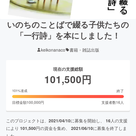
いのちのことばで綴る子供たちの
「一行詩」を本にしました！
keikonanaco
書籍・雑誌出版
現在の支援総額
101,500
円
終了
101
%達成
目標金額
100,000
円
支援者数
16
人
このプロジェクトは、
2021/04/10
に募集を開始し、
16
人の支援
により
101,500
円の資金を集め、
2021/06/10
に募集を終了しま
した