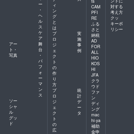
ントに
ts
ー
ィ
対する
CAM
・
ン
考え方
PFI
ヘ
グ
クッ
RE
ル
と
キーポ
ふる
ス
は
リシー
さと
ケ
プ
実
納税
ア
ロ
施
AD
アー
舞
ジ
事
FOR
ト・
台
ェ
例
ALL
写真
・
ク
HIO
パ
ト
KOS
フ
の
HI
ォ
作
JFA
ー
り
クラ
マ
方
ウド
ン
プ
統
ファ
ス
ロ
計
ン
ソー
ジ
デ
ディ
シャ
ェ
ー
ング
ル
ク
タ
mac
グッ
ト
hi-ya
ド
の
補助
広
金申