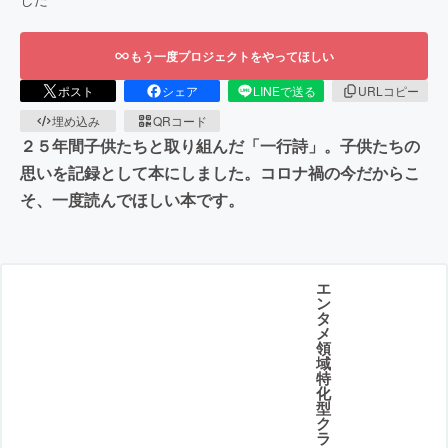
もう一度プロジェクトをやってほしい
ポスト
シェア
LINEで送る
URLコピー
埋め込み
QRコード
２５年間子供たちと取り組んだ「一行詩」。子供たちの
思いを記録として本にしました。コロナ禍の今だからこ
そ、一度読んでほしい本です。
エ
ン
タ
メ
領
域
特
化
型
ク
ラ