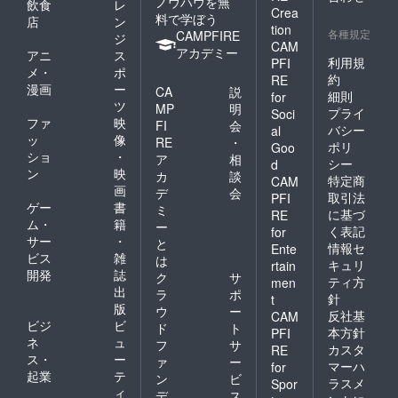
ノウハウを無
飲食
レ
Crea
料で学ぼう
店
ン
tion
各種規定
CAMPFIRE
ジ
CAM
アカデミー
アニ
ス
利用規
PFI
メ・
ポ
約
RE
漫画
ー
CA
説
細則
for
ツ
MP
明
プライ
Soci
ファ
映
FI
会
バシー
al
ッ
像
RE
・
ポリ
Goo
ショ
・
ア
相
シー
d
ン
映
カ
談
特定商
CAM
画
デ
会
取引法
PFI
ゲー
書
ミ
に基づ
RE
ム・
籍
ー
く表記
for
サー
・
と
情報セ
Ente
ビス
雑
は
キュリ
rtain
開発
誌
ク
サ
ティ方
men
出
ラ
ポ
針
t
版
ウ
ー
反社基
CAM
ビジ
ビ
ド
ト
本方針
PFI
ネ
ュ
フ
サ
カスタ
RE
ス・
ー
ァ
ー
マーハ
for
起業
テ
ン
ビ
ラスメ
Spor
ィ
デ
ス