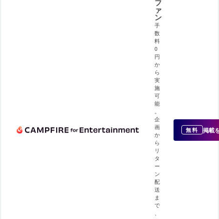
フ
ァ
ン
手
数
料
0
円
か
ら
実
施
可
能
。
企
画
掲載
無料
か
ら
リ
タ
ー
ン
配
送
ま
で
、