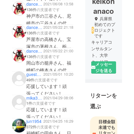
keikon
dancer1954
2021/06/08 13:58
anaco
136件
の支援者です
神戸市の三谷さん、尼
兵庫県
崎市の三谷さんの代行
初めてのプ
dancer1954
2021/05/22 21:18
で支援します。
ロジェクト
136件
の支援者です
です
芦屋市の高橋さん、宝
キャリアコ
塚市の茅根さん、栃木
ンサルタン
dancer1954
2021/05/22 21:00
県の池島さん、福崎町
ト、大学
136件
の支援者です
の伊賀さん、荒木さん
キャリアセ
岡山市の籠井さん、福
メッセー
の代行で支援します。
ンター勤
崎町の橋本さんの代行
ジを送る
guest91901c1586b4
2021/05/01 10:20
務。大学講
で支援します。
49件
の支援者です
師。母・桂
応援しています！頑
子と一行詩
張ってください！
リターンを
で綴る「わ
mika38kinako
2021/04/29 08:06
たしが素直
1件
の支援者です
選ぶ
になれると
応援しています！頑
き」を出
張ってください！
版。
jun1954
2021/04/25 16:29
目標金額
372件
の支援者です
未達でも
リターン
福崎町の田中さん、日