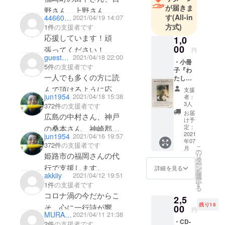
が届きま
野さん、上野さん、榊
す
(All-in
44660506
2021/04/19 14:07
原さん、たつの市の副
方式)
1件
の支援者です
島さんの代行で支援し
応援しています！頑
1,0
ます。
00
張ってください！
円
guest373d229bcd
2021/04/18 22:00
・小冊
5件
の支援者です
子『わ
一人でも多くの方に読
たしが
素直に
んで頂けるように応援
支援
なれる
jun1954
2021/04/18 15:38
者：
し、祈っています！
とき―
3人
372件
の支援者です
続編第
お届
広島の中村さん、神戸
10章
け予
－』 ・
定：
の桑本さん、神崎郡の
和紙人
2021
jun1954
2021/04/16 19:57
馬淵さん、芦田さん、
年07
形ポス
372件
の支援者です
こ
月
トカー
の
宮原さんの代行で支援
姫路市の福岡さんの代
リ
ド（1
タ
ー
します。
枚）※図
行で支援します。
ン
詳細を見る
を
柄はお
akkiiy
2021/04/12 19:51
選
択
任せく
す
1件
の支援者です
る
ださ
コロナ渦の今だからこ
2,5
い。※ポ
残り18
そ、心に一行詩が響く
スト
00
円
MURAKAMIMAKIKO
2021/04/11 21:38
カード
と思います。
・CD‐
の販売
2件
の支援者です