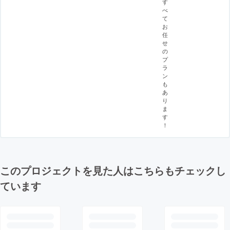
す
べ
て
お
任
せ
の
プ
ラ
ン
も
あ
り
ま
す
！
このプロジェクトを見た人はこちらもチェックし
ています