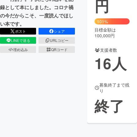
円
録として本にしました。コロナ禍
まちづくり・地域活性化
の今だからこそ、一度読んでほし
101%
い本です。
目標金額は
CAMPFIRE for Social Good
CAMPFIRE Creation
ポスト
シェア
100,000円
CAMPFIREふるさと納税
machi-ya
コミュニティ
LINEで送る
URLコピー
支援者数
埋め込み
QRコード
16
人
募集終了まで残
り
終了