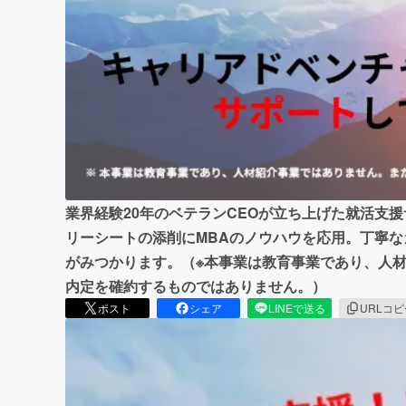
まちづくり・地域活性化
業界経験20年のベテランCEOが立ち上げた就活支
リーシートの添削にMBAのノウハウを応用。丁寧
がみつかります。（※本事業は教育事業であり、人
内定を確約するものではありません。）
ポスト
シェア
LINEで送る
URLコ