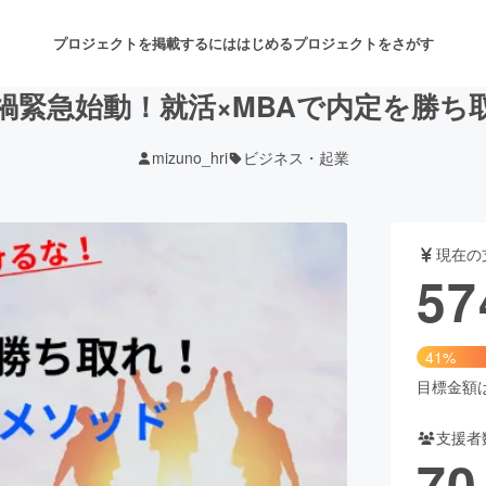
プロジェクトを掲載するには
はじめる
プロジェクトをさがす
禍緊急始動！就活×MBAで内定を勝ち
mizuno_hri
ビジネス・起業
注目のリターン
注目の新着プロジェクト
募集終了が近いプロジェクト
も
現在の
音楽
舞台・パフォーマンス
57
ゲーム・サービス開発
フード・飲食店
41%
書籍・雑誌出版
アニメ・漫画
目標金額は1
支援者
チャレンジ
ビューティー・ヘルスケ
70