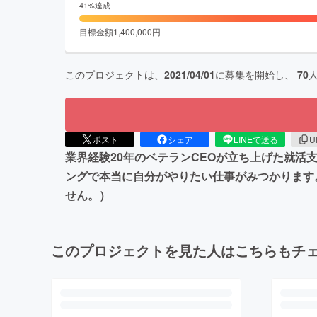
41
%達成
目標金額
1,400,000
円
このプロジェクトは、
2021/04/01
に募集を開始し、
70
ポスト
シェア
LINEで送る
U
業界経験20年のベテランCEOが立ち上げた就
ングで本当に自分がやりたい仕事がみつかります
せん。）
このプロジェクトを見た人はこちらもチ