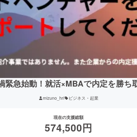
禍緊急始動！就活×MBAで内定を勝ち
mizuno_hri
ビジネス・起業
現在の支援総額
574,500
円