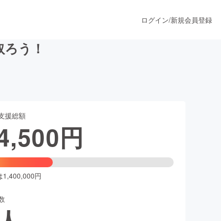
ログイン
/
新規会員登録
取ろう！
うすぐ公開されます
支援総額
プロダクト
4,500
円
ファッション
スポーツ
,400,000円
数
ア
ソーシャルグッド
人