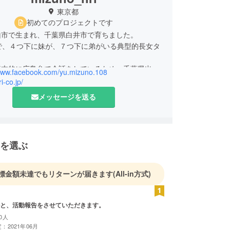
東京都
初めてのプロジェクトです
山市で生まれ、千葉県白井市で育ちました。
で、４つ下に妹が、７つ下に弟がいる典型的長女タ
基本的に広島弁で会話をしているため、千葉県出身
/www.facebook.com/yu.mizuno.108
暢な広島弁を使うことができます。
ri-co.jp/
メッセージを送る
＞
育学園幕張高等学校
学 教育学部 理学科
ビス経営大学院
を選ぶ
音楽に目覚め、大学卒業まで精力的にバンド活動を
標金額未達でもリターンが届きます
(All-in方式)
した。
ピアノ、シンセサイザー、ベース、ボーカルのマル
ヤー。
と、活動報告をさせていただきます。
usic Fan Clubと中南米研究会にかけもち所属。
0人
ド「claptrap」では自主製作CDも作成しました。
：2021年06月