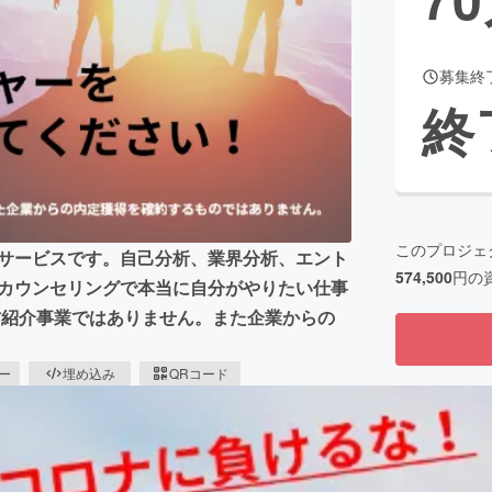
募集終
CAMPFIRE for Social Good
CAMPFIRE Creation
終
CAMPFIREふるさと納税
machi-ya
コミュニティ
このプロジェ
援サービスです。自己分析、業界分析、エント
574,500
円の
なカウンセリングで本当に自分がやりたい仕事
材紹介事業ではありません。また企業からの
ピー
埋め込み
QRコード