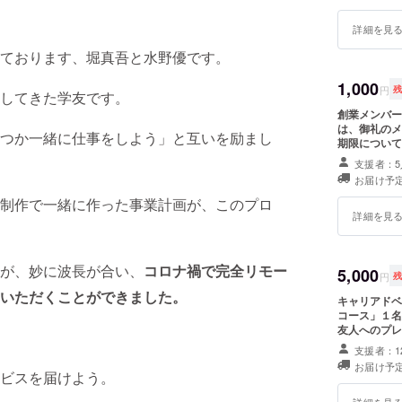
詳細を見
＜私の就
当時はリ
ております、堀真吾と水野優です。
エントリ
1,000
円
る。
してきた学友です。
面接にす
創業メンバー
は、御礼のメー
感でいっ
つか一緒に仕事をしよう」と互いを励まし
期限について
そんな時
支援者：5
た家のお
お届け予定
した。
制作で一緒に作った事業計画が、このプロ
その方に
詳細を見
だいたお
ことがで
が、妙に波長が合い、
コロナ禍で完全リモー
5,000
円
社会人２
いただくことができました。
キャリアドベ
会に返し
コース」１名
大学ＯＧ
友人へのプレ
礼のメールと、活
活相談に
支援者：1
ついて＞ 2
お届け予定
長く続け
ビスを届けよう。
し、将来