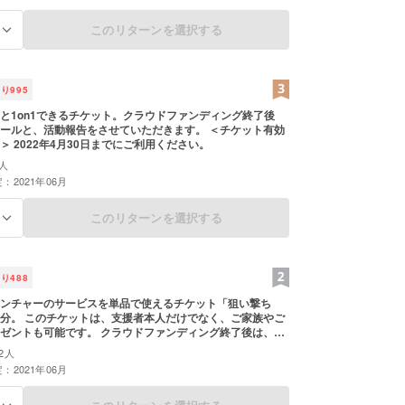
このリターンを選択する
る
活エピソード＞
ーマンショックの真っ只中で、就職氷河期でした。
ーシートを何社も出して、それでも書類で落とされ
残り
995
ら呼んでもらえない現実を目の当たりにして、絶望
と1on1できるチケット。クラウドファンディング終了後
ルと、活動報告をさせていただきます。 ＜チケット有効
ぱいになりました。
＞ 2022年4月30日までにご利用ください。
、小さいころ白井で家族ぐるみの付き合いをしてい
人
父さんから、職場の同僚の女性を紹介してもらいま
：2021年06月
相談に乗ってもらい、たくさんのアドバイスをいた
このリターンを選択する
る
かげで、無事に内定をもらって社会人デビューする
きました。
残り
488
年目、仕事にも慣れてきた頃、あの時の恩を私も社
ンチャーのサービスを単品で使えるチケット「狙い撃ち
たいと思うようになりました。
分。 このチケットは、支援者本人だけでなく、ご家族やご
として、また支援団体のメンバーとして、学生の就
ゼントも可能です。 クラウドファンディング終了後は、御
動報告をさせていただきます。 ＜チケット有効期限に
乗る活動を始め、今も現役で続けています。
2人
022年4月30日までにご利用ください。
：2021年06月
てきたからこそ、この業界の問題点も分かります
に危機感も持っています。