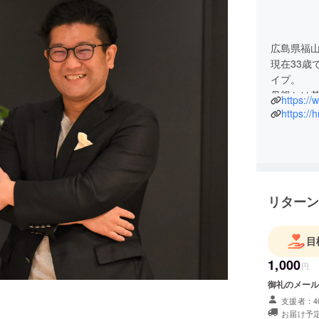
広島県福
現在33歳
イプ。
母親とは
https:/
なのに流
https://h
＜出身校
・渋谷教
・早稲田大
・グロー
リターン
＜趣味＞
15歳から
目
していま
1,000
パートは
円
チプレイ
御礼のメール
大学時代はM
支援者：4
レゲエバン
お届け予定