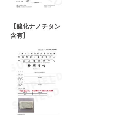
【酸化ナノチタン
含有】