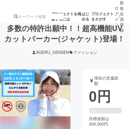
新
ロ
規
グ
会
プロジェクトを掲
はじ
プロジェクト
/
載するには
める
をさがす
イ
員
ン
登
多数の特許出願中！！超高機能UV
録
カットパーカー(ジャケット)登場！
人気のプロ
注目のリ
注目の新着プロ
募集終了が近いプ
もうすぐ公開
AGERU_GENSEN
ファッション
ジェクト
ターン
ジェクト
ロジェクト
されます
アート・写真
音楽
現在の支援総
額
0
円
テクノロジー・ガジェット
ゲーム・サ
映像・映画
書籍・雑誌
0%
目標金額は
200,000円
ビジネス・起業
チャレンジ