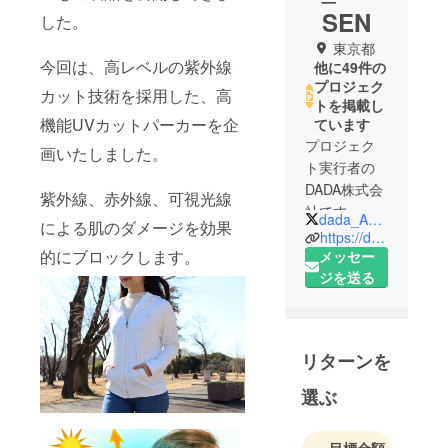
SEN
した。
東京都
今回は、高レベルの紫外線
他に49件の
プロジェク
カット技術を採用した、高
トを掲載し
機能UVカットパーカーを企
ています
プロジェク
画いたしました。
ト実行者の
DADA株式会
紫外線、赤外線、可視光線
社です。
dada_Ageru
による肌のダメージを効果
https://dada-gensen.com/
弊社は「無
的にブロックします。
メッセー
駄のない、
ジを送る
持続可能な
社会」を目
指す企業で
リターンを
す。
選ぶ
完全無料制
のフリマア