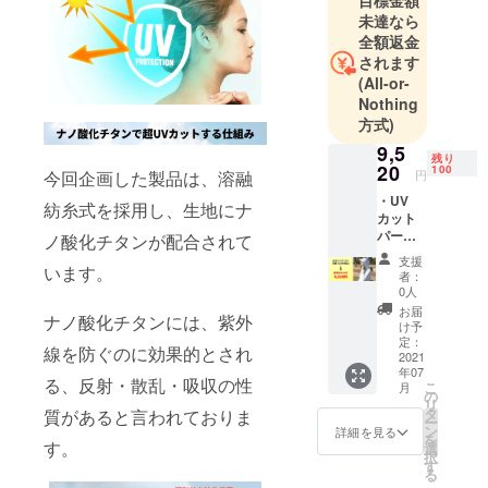
目標金額
プリ「Ageru
未達なら
フリマ」と
全額返金
ECショップ
されます
「AGERU厳
(All-or-
選」を展開
Nothing
方式)
しておりま
す。
9,5
残り
20
100
今回企画した製品は、溶融
円
ECショップ
・UV
紡糸式を採用し、生地にナ
カット
「AGERU厳
パー
ノ酸化チタンが配合されて
選」では海
カー×1
支援
外の素晴ら
います。
着 ・超
者：
早割
しい製品を
0人
30%OF
お届
発掘して日
ナノ酸化チタンには、紫外
F適用
け予
本の皆様に
・カ
定：
線を防ぐのに効果的とされ
ラー :
2021
紹介すると
年07
ホワイ
る、反射・散乱・吸収の性
こ
共に、メー
月
ト ・必
の
リ
ずサイ
カー様の日
タ
質があると言われておりま
ー
ズをお
ン
詳細を見る
本市場への
を
選び下
す。
選
択
進出のお手
さい
す
る
(S〜
伝いをさせ