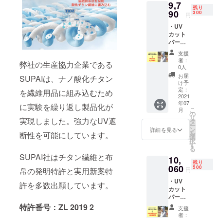
9,7
4XL)
残り
て頂いてお
【注意
90
300
円
ります。
事項】
・UV
※プロ
初期不良の
カット
ジェク
交換、商品
パー
ト完了
カー×1
後、ス
保証、ご購
支援
着 ・早
ケ
者：
入後のアフ
弊社の生産協力企業である
割
ジュー
0人
ターサービ
28%OF
ル通り
お届
SUPAIは、ナノ酸化チタン
F適用
製品を
け予
スも万全に
・カ
皆様に
定：
を繊維用品に組み込むため
行いますの
ラー :
2021
お届け
年07
ホワイ
で、安心し
できる
に実験を繰り返し製品化が
こ
月
ト ・必
様努め
の
てご利用く
リ
実現しました。強力なUV遮
ずサイ
ます
タ
ー
ださい。
ズをお
が、コ
ン
詳細を見る
を
断性を可能にしています。
選び下
ロナウ
選
択
さい
イルス
す
今後は世の
る
(S〜
の影響
SUPAI社はチタン繊維と布
10,
中にある
4XL)
でスケ
残り
【注意
060
ジュー
500
「良い製
帛の発明特許と実用新案特
円
事項】
ルに遅
品」を厳選
・UV
※プロ
れが出
許を多数出願しています。
カット
ジェク
し、皆さま
る可能
パー
ト完了
性がご
にお届けい
カー×1
後、ス
特許番号：ZL 2019 2
ざいま
支援
たします。
着 ・早
ケ
す。
者：