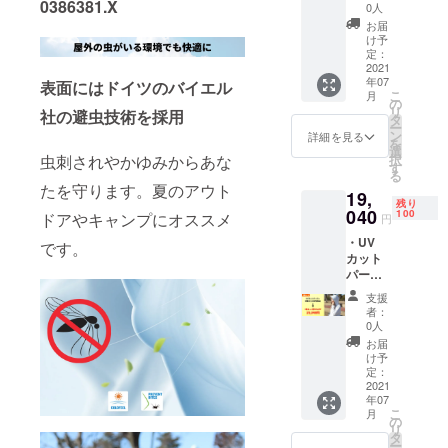
0386381.X
割
ジュー
0人
応援を宜し
26%OF
ル通り
お届
くお願い致
F適用
製品を
け予
・カ
します。
皆様に
定：
ラー :
2021
お届け
年07
ホワイ
表面にはドイツのバイエル
できる
こ
月
ト ・必
様努め
の
リ
社の避虫技術を採用
ずサイ
ます
タ
ー
ズをお
が、コ
ン
詳細を見る
を
選び下
ロナウ
選
虫刺されやかゆみからあな
択
さい
イルス
す
る
(S〜
の影響
たを守ります。夏のアウト
19,
4XL)
でスケ
残り
【注意
040
ジュー
100
ドアやキャンプにオススメ
円
事項】
ルに遅
・UV
※プロ
です。
れが出
カット
ジェク
る可能
パー
ト完了
性がご
カー×2
後、ス
ざいま
支援
着 ・2
ケ
す。
者：
着セッ
ジュー
0人
ト割
ル通り
お届
30%OF
製品を
け予
F適用
皆様に
定：
・カ
2021
お届け
年07
ラー :
できる
こ
月
ホワイ
様努め
の
リ
ト ・必
ます
タ
ー