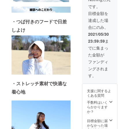
※プロ
れが出
ジェク
る可能
です。
ト完了
性がご
目標金額を
後、ス
ざいま
ケ
す。
達成した場
・つば付きのフードで日差
ジュー
合にのみ、
ル通り
しよけ
製品を
2021/05/30
皆様に
23:59:59
ま
お届け
できる
でに集まっ
様努め
た金額が
ます
が、コ
ファンディ
ロナウ
ングされま
イルス
の影響
す。
でスケ
・ストレッチ素材で快適な
ジュー
ルに遅
支援に関するよ
着心地
れが出
くある質問
る可能
性がご
手数料はいく
ざいま
らかかります
す。
か？
目標金額に届
かなかった場