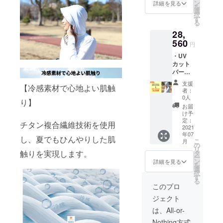
ずサイ
が、コ
ン
詳細を見る
を
ズをお
ロナウ
選
択
選び下
イルス
す
る
さい
の影響
28,
(S〜
でスケ
4XL)
560
ジュー
円
【注意
ルに遅
・UV
事項】
れが出
カット
※プロ
る可能
パー
ジェク
性がご
カー×3
ト完了
ざいま
支援
【冷感素材で心地よい肌触
着 ・3
後、ス
す。
者：
着セッ
ケ
0人
り】
ト割
ジュー
お届
30%OF
ル通り
け予
F適用
製品を
定：
チタン複合繊維技術を使用
・カ
2021
皆様に
年07
ラー :
お届け
し、夏でもひんやりした肌
こ
月
ホワイ
できる
の
リ
ト ・必
触りを実現します。
様努め
タ
ー
ずサイ
ます
ン
詳細を見る
を
ズをお
が、コ
選
択
選び下
ロナウ
す
る
さい
イルス
このプロ
(S〜
の影響
ジェクト
4XL)
でスケ
【注意
ジュー
は、All-or-
事項】
ルに遅
Nothing方式