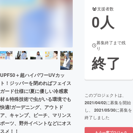
支援者数
まちづくり・地域活性化
0
人
CAMPFIRE for Social Good
CAMPFIRE Creation
CAMPFIREふるさと納税
machi-ya
コミュニティ
募集終了まで残
り
終了
UPF50＋超ハイパワーUVカッ
ト！ジッパーを閉めればフェイス
ガード仕様に!夏に優しい冷感素
このプロジェクトは、
材＆特殊技術で虫がいる環境でも
2021/04/02
に募集を開始
快適!ガーデニング、アウトド
し、
2021/05/30
に募集を
ア、キャンプ、ビーチ、マリンス
終了しました
ポーツ、野外イベントなどにオス
スメ！！
もう一度プロジェク