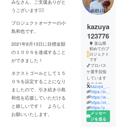
みなさん、ご支援ありがと
うございます🙇‍♂️
プロジェクトオーナーの小
kazuya
島和也です。
123776
富山県
2021年8月13日に目標金額
初めてのプ
の１００％を達成すること
ロジェクト
です
ができました！
🏀プロバス
ケ選手目指
ネクストゴールとして１５
しています
０％を設定することになり
📔立命館大
kazuya_3776
ましたので、引き続き小島
学４年生
https://instagram.com/kazuya_3776?igshid=1dad3peg2zwlf
２１歳
https://www.facebook.com/profile.php?id=100057011393876
和也を応援していただける
https://vt.tiktok.com/ZSJYueW4q/
🗒富山県出身
と嬉しいです！ よろしく
https://youtube.com/channel/UC9y7vDs8n7Hi2OC5xUUjouA
⛹️‍♂️岐阜セイ
メッセー
お願いいたします。
リュウヒー
ジを送る
ローズ所属