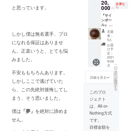
20,
・場所
要相談
ニック
在庫な
は応相
でお願
を開き
と思っています。
000
し
円
談でお
いしま
ます。
『サイ
願いし
す ※場
・フォ
ンボー
ます＾
所も相
ロワー
ル』 サ
＾
談して
約2万人
インを
決めら
のTik
支援
しかし僕は無名選手、プロ
作りま
れれば
Tokで定
者：
した！
なと
期的に
5人
になれる保証はありませ
サイン
思って
宣伝さ
お届
ボール
ます。
せてい
け予
ん。正直いうと、とても悩
が欲し
ただき
定：
い方、
2021
ます。
みました。
年09
小島和
・ト
こ
月
也を応
レーニ
の
リ
援した
不安ももちろんあります。
ング
タ
ー
い！と
ウェア
ン
詳細を見る
を
しかしここで逃げていた
いう方
に会社
選
択
におす
名を記
す
ら、この先絶対後悔してし
る
すめで
載させ
このプロ
す。 書
ていた
まう、そう思いました。
ジェクト
いて欲
だきま
しいお
す。 ・
は、All-or-
名前を
直接
僕は
「夢」
を絶対に諦めま
Nothing方式
備考欄
会って
にご記
せん。
お礼さ
です。
入くだ
せてく
目標金額を
さい。
ださ