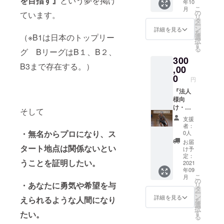
を目指す』
という夢を掲げ
年10
お願い
での宣
やらせ
こ
月
いたし
伝、仕
て頂き
の
ています。
リ
ます
事のお
ます！
タ
ー
（携帯
手伝い
・夢を
ン
詳細を見る
を
番号・
など）
持つこ
（※B1は日本のトップリー
選
択
ライ
・予定
との素
す
る
グ BリーグはB１、B２、
ン・
調節し
晴らし
300
instagr
て、ご
さ ・挑
B3まで存在する。）
am）ど
飯奢ら
戦する
,00
ちらで
せてく
ことの
0
円
も大丈
ださ
大事さ
夫です
い。 ・
を伝え
『法人
ご飯の
られれ
様向
場所
ばなと
け・ス
そして
は、都
思って
ポン
支援
内・富
ます！
サー
者：
山・岐
※日本全
２年』
・無名からプロになり、ス
0人
阜・愛
国可能
絶対成
お届
タート地点は関係ないとい
知・大
※交通費
功させ
け予
阪のど
の負担
ます！
定：
うことを証明したい。
ちらか
お願い
僕を応
2021
年09
でお願
します
援して
こ
月
いしま
※時間は
くださ
の
・あなたに勇気や希望を与
リ
す！ ・
1時間ぐ
い！ ・
タ
ー
公共の
らいを
御社の
ン
詳細を見る
えられるような人間になり
を
場でお
予定し
名前で
選
択
願いし
てます
バスケ
す
たい。
る
ます。
※日時は
クリ