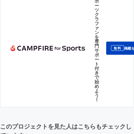
ポ
ー
ツ
ク
ラ
フ
ァ
ン
を
専
門
掲載
無料
サ
ポ
ー
ト
付
き
で
始
め
よ
う
！
このプロジェクトを見た人はこちらもチェックし