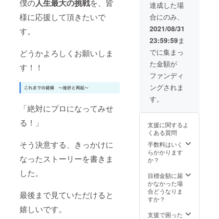
僕の
人生最大の挑戦
を、皆
（サイ
い。
達成した場
ンのみ
（任
様に応援して頂きたいで
合にのみ、
の方は
意） ・
「な
備考欄
2021/08/31
す。
し」と
に連絡
23:59:59
ま
ご記入
先のご
くださ
記入を
でに集まっ
どうかよろしくお願いしま
い。）
お願い
た金額が
いたし
す！！
ます
ファンディ
（携帯
ングされま
番号・
ライ
す。
ン・
「絶対にプロになってみせ
instagr
am）ど
る！」
支援に関するよ
ちらで
くある質問
も大丈
そう決意する、きっかけに
夫です
手数料はいく
らかかります
なったストーリーを書きま
か？
した。
目標金額に届
かなかった場
合どうなりま
最後まで見ていただけると
すか？
嬉しいです。
支援で困った