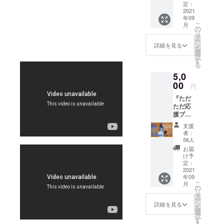
いか
定：
ら、と
2021
年09
にかく
こ
月
頑張
の
リ
れ！）
タ
ー
という
ン
詳細を見る
を
方向け
選
択
お礼に
す
る
メール
5,0
を送り
ます！
00
円
『ただ
ただ応
援プラ
ン』
支援
（リ
者：
ターン
56人
なんか
お届
いらな
け予
いか
定：
ら、と
2021
年09
にかく
こ
月
頑張
の
リ
れ！）
タ
ー
という
ン
詳細を見る
を
方向け
選
択
お礼
す
る