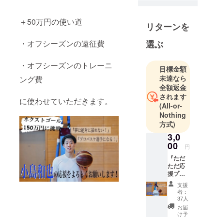
＋50万円の使い道
リターンを
・オフシーズンの遠征費
選ぶ
・オフシーズンのトレーニ
目標金額
未達なら
ング費
全額返金
されます
に使わせていただきます。
(All-or-
Nothing
方式)
3,0
00
円
『ただ
ただ応
援プラ
ン』
支援
（リ
者：
ターン
37人
なんか
お届
いらな
け予