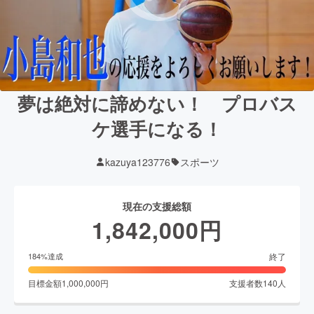
夢は絶対に諦めない！ プロバス
ケ選手になる！
kazuya123776
スポーツ
現在の支援総額
1,842,000
円
終了
184
%達成
目標金額
1,000,000
円
支援者数
140
人