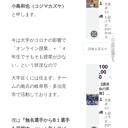
Tokで定
す！プ
支援
小島和也（コジマカズヤ）
期的に
ラン』
者：
宣伝さ
→これ
3人
と申します。
せてい
を支援
お届
ただき
してく
け予
ます。
れたあ
定：
・ト
なたは
2021
年09
レーニ
私の神
こ
月
ング
様で
今は大学がコロナの影響で
の
リ
ウェア
す。本
タ
ー
「オンライン授業」＋「４
に会社
当にあ
ン
詳細を見る
を
名を記
りがと
選
択
年生でそもそも授業が少な
載させ
うござ
す
る
ていた
いま
い」という状況なので
100
だきま
す。 ・
す。 ・
トライ
,00
直接
アウト
0
大学近くには住まず、チー
円
会って
のお土
お礼さ
産話を
【講演
ムの拠点の岐阜県・多治見
せてく
たくさ
会の実
ださ
んしま
施】 学
市で活動しております。
い。
す。 ・
校・職
支援
（任
全力で
場・
者：
意） ・
あなた
チーム
0人
備考欄
の夢を
などに
お届
に連絡
応援し
出向
け予
僕は
『無名選手からB１選手
先のご
ます。
き、講
定：
記入を
（SNS
演会を
2021