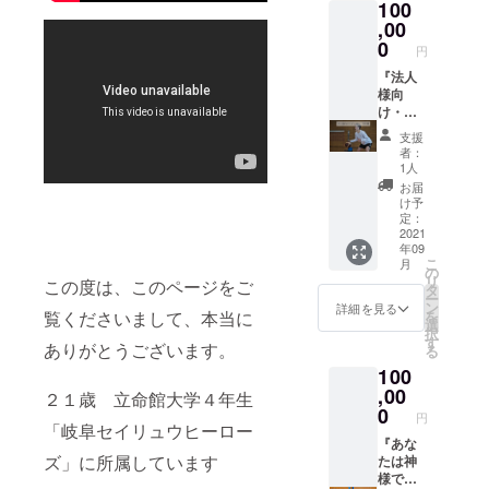
100
願いし
ます！
,00
・なん
0
円
でも質
問して
『法人
くださ
様向
い！ ・
け・ス
複数名
ポン
支援
でも可
サー
者：
能で
半年』
1人
す！ ・
絶対成
お届
オフ
功させ
け予
シーズ
ます！
定：
ンでの
僕を応
2021
年09
対応に
援して
こ
月
なると
くださ
の
リ
この度は、このページをご
思いま
い！ ・
タ
ー
す！ ・
御社の
ン
詳細を見る
覧くださいまして、本当に
を
公共の
名前で
選
択
場でお
バスケ
す
ありがとうございます。
る
会いで
クリ
100
きると
ニック
嬉しい
を開き
,00
２１歳 立命館大学４年生
です！
ます。
0
円
・フォ
「岐阜セイリュウヒーロー
ロワー
『あな
ズ」に所属しています
約2万人
たは神
のTik
様で