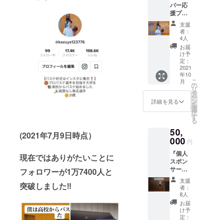
パー応
年齢や
援プラ
レベル
ン』
は問い
支援
（リ
ませ
者：
ターン
ん！ ・
4人
なんか
場所は
お届
いらな
どこで
け予
いか
も大丈
定：
ら、と
2021
夫です
年10
にかく
が交通
こ
月
頑張
費のご
の
リ
れ！）
負担を
タ
ー
という
お願い
ン
詳細を見る
を
方向け
いたし
選
択
・感謝
ます。
す
る
の気持
・体育
50,
ちを直
館の料
(2021年7月9日時点）
筆で手
000
金は折
円
紙に綴
半でお
『個人
らせて
願いし
現在ではありがたいことに
スポン
頂きま
ます。
サー』
す！ ・
フォロワーが1万7400人と
・ト
僕が所
支援
突破しました‼️
レーニ
属して
者：
ング
いる岐
8人
ウェア
阜セイ
お届
に名前
リュウ
け予
を記載
ヒー
定：