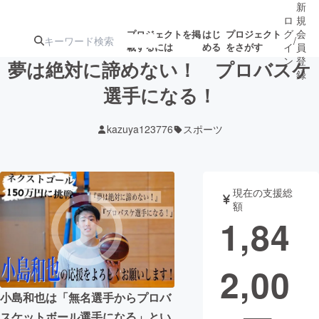
新
ロ
規
グ
会
プロジェクトを掲
はじ
プロジェクト
/
載するには
める
をさがす
イ
員
ン
登
夢は絶対に諦めない！ プロバスケ
録
選手になる！
人気のプロ
注目のリ
注目の新着プロ
募集終了が近いプ
もうすぐ公開
kazuya123776
スポーツ
ジェクト
ターン
ジェクト
ロジェクト
されます
アート・写真
音楽
現在の支援総
額
1,84
テクノロジー・ガジェット
ゲーム・サ
2,00
映像・映画
書籍・雑誌
小島和也は「無名選手からプロバ
ビジネス・起業
チャレンジ
スケットボール選手になる」とい