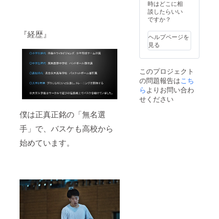
時はどこに相
談したらいい
ですか？
『経歴』
ヘルプページを
見る
このプロジェクト
の問題報告は
こち
ら
よりお問い合わ
せください
僕は正真正銘の「無名選
手」で、バスケも高校から
始めています。