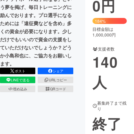
0
円
う夢を掲げ、毎日トレーニングに
まちづくり・地域活性化
励んでおります。プロ選手になる
184%
ためには「遠征費などを含め」多
目標金額は
CAMPFIRE for Social Good
CAMPFIRE Creation
くの資金が必要になります。少し
1,000,000円
CAMPFIREふるさと納税
machi-ya
コミュニティ
だけでもいいので資金の支援をし
ていただけないでしょうか？どう
支援者数
140
か小島和也に、ご協力をお願いし
ます。
ポスト
シェア
人
LINEで送る
URLコピー
埋め込み
QRコード
募集終了まで残
り
終了