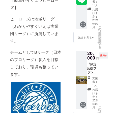
【岐阜セイリュウヒーロー
ライン
能、時
者：
グルー
間のな
10人
ズ】
プ』 ・
い方は
お届
トライ
動画の
け予
アウト
選択も
定：
ヒーローズは地域リーグ
の結果
2021
可能で
年09
報告を
す！ ・
（わかりやすくいえば実業
こ
月
いち早
僕が所
の
リ
くさせ
団リーグ）に所属していま
属して
タ
ー
ていた
いる岐
ン
詳細を見る
を
す。
だきま
阜セイ
選
択
す。 ・
リュウ
す
る
日記の
ヒー
チームとしてBリーグ（日本
20,
ような
ローズ
残り9
形で、
000
のス
円
のプロリーグ）参入を目指
日々起
テッ
『限定
こった
カーを
しており、環境も整ってい
応援プ
ことを
１枚つ
ラン』
詳しく
けま
ます。
・プロ
投稿し
す！ ・
支援
初試合
ていき
備考欄
者：
のチ
ます。
にzoom
1人
ケット
・グ
or 動画
お届
の提供
ループ
の選択
け予
しま
参加者
定：
をお願
す！ ・
2021
のみが
いしま
年09
試合の
参加で
す
こ
月
時は
きるイ
の
リ
ツー