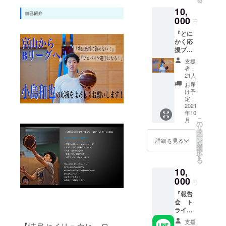
で、気
10,
持ちを
込めて
000
円
動画を
『とに
送らせ
かく応
て頂き
援プラ
ます！
ン』
動画は
支援
（リ
メール
者：
ターン
で送ら
21人
なんか
せてい
お届
いらな
ただき
け予
いか
ます。
定：
ら、と
2021
年10
にかく
こ
月
頑張
の
リ
れ！）
タ
ー
という
ン
詳細を見る
を
方向け
選
択
・ズー
す
る
ムでお
10,
礼の
メッ
000
円
セージ
『報告
伝えま
会 ト
す！ ・
ライア
顔出し
ウト
NG可
支援