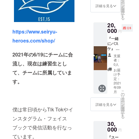
ベント
タ
ー
ショッ
等も考
ン
詳細を見る
を
トお願
えてい
選
択
いしま
ます。
す
る
す！ ・
・メー
20,
直筆の
ルアド
残り5
お手紙
000
レスの
https://www.seiryu-
円
送りま
方に、
『一緒
す ※チ
heroes.com/shop/
ライン
にバス
ケット
のQR
ケ』 ・
お渡し
コード
このプ
2021年の6/19にチームに合
の日時
を貼り
支援
ランに
や場所
ますの
者：
流し、現在は練習生とし
てチー
は応相
で追加
0人
ムへの
談でお
お願い
お届
て、チームに所属していま
クリ
願いし
しま
け予
ニック
ます。
定：
す。
す。
も可能
2021
※交通費
年09
です！
は実費
こ
月
・一緒
でお願
の
リ
にバス
いしま
タ
ー
ケしま
す。
ン
詳細を見る
を
しょ
僕は常日頃からTik Tokやイ
選
択
う！ ・
す
る
ンスタグラム・フェイス
２時間
30,
程度で
ブックで発信活動を行なっ
お願い
000
円
しま
ています。
『スー
す。 ・