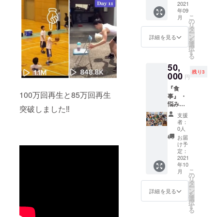
させて
2021
ローズ
年09
いただ
のタオ
こ
月
きま
ルを１
の
リ
す。 ・
枚つけ
タ
ー
直接
ます！
ン
詳細を見る
を
会って
選
択
お礼さ
す
る
せてく
50,
ださ
残り3
い。
000
円
（任
『食
意） ・
100万回再生と85万回再生
事』 ・
SNSや
悩みな
作成予
突破しました‼️
どなん
定のHP
支援
でも聞
で名前
者：
きま
を紹介
0人
す！ ・
させて
お届
お食事
いただ
け予
代は割
きま
定：
り勘で
2021
す。 ・
年10
お願い
直筆の
こ
月
しま
お手紙
の
リ
す！ ・
を書か
タ
ー
北陸、
せてい
ン
詳細を見る
を
関東、
ただき
選
択
関西周
ます。
す
る
辺でお