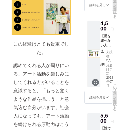
タ
どでは
ー
インの
は、遅
ン
詳細を見る
ござい
を
シアバ
くとも
選
ませ
択
ター
７月末
す
ん。 ＊
る
（15g）
までに
オンラ
4,5
1個をお
発送申
インで
届けさ
00
し上げ
レク
円
せてい
ます。
チャー
【足を
ただき
を実施
運べな
ます。
いたし
この経験はとても貴重でし
い人に
・お好
ます。
おすす
きな作
た。
ZOOM
支援
め】コ
品の原
者：
やLINE
ラボ
画アー
2人
等、設
パッ
トポス
認めてくれる人が周りにい
お届
定環境
ケージ
ター
け予
に応じ
ハーブ
る、アート活動を楽しみに
（A3）
定：
て対応
ティー
2021
1枚をお
させて
してくれる方がいることを
年07
プラン
届けさ
いただ
こ
月
・お好
せてい
の
きま
意識すると、「もっと驚く
リ
きなデ
ただき
タ
す。 ＊
ー
ザイン
ます。 *
ン
詳細を見る
ような作品を描こう」と意
交通費
を
のハー
サイン
選
や滞在
択
ブ
入りで
す
気込む自分がいます。社会
費、構
る
ティー
すが、
築にか
5,5
を1個お
人になっても、アート活動
額なし
かる費
届けさ
00
となり
円
用等は
を続けられる原動力はこう
せてい
ます。
負担致
【誰で
ただき
シアバ