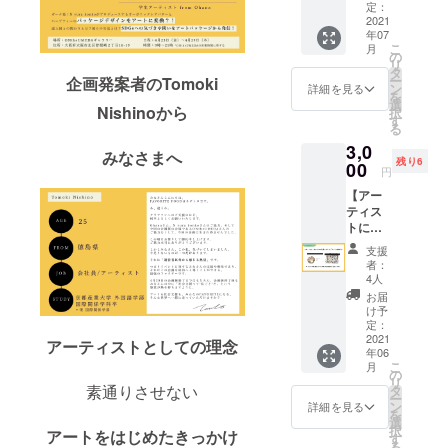
ラン ・
ん、ク
定：
ので、
お好き
2021
ラファ
データ
年07
な作品
ンまで
でご希
こ
月
のアー
のスケ
の
望の方
リ
ト作品
ジュー
タ
はそち
ー
企画発案者のTomoki
のポス
ル、販
ン
らをご
詳細を見る
を
ター1枚
売総
選
選択く
Nishinoから
択
（A3）
数、
す
ださ
る
をお届
ガーナ
い。
3,0
けさせ
への経
みなさまへ
残り6
ていた
00
済効果
円
だきま
など、
【アー
す。 *サ
イベン
ティス
イン入
トの総
トにお
りです
まとめ
すす
が、額
情報と
支援
め】
なしと
なりま
者：
アー
なりま
す。 5
4人
ティス
す。シ
月内に
お届
トはぜ
アバ
レポー
け予
ひ持っ
ター用
定：
トをま
ておき
2021
のパッ
とめ、6
アーティストとしての理念
年06
たい
ケージ
月中に
こ
月
ポート
および
の
は送付
リ
フォリ
ハーブ
素通りさせない
タ
申し上
ー
オ（作
ティー
ン
げま
詳細を見る
を
品）
用の
選
す。
択
アートをはじめたきっかけ
Webサ
パッ
す
る