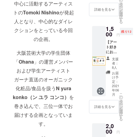
リ
四回京都学
中心に活動するアーティス
ティス
タ
ー
トか
生美術部連
ン
詳細を見る
を
トの
Tomoki Nishino
が発起
ら、
選
盟作品展で
択
メッ
す
人となり、中心的なダイレ
る
ターレンス
セージ
1,5
付きポ
ジャパン賞
クションをとっている今回
残り12
スト
00
円
を受賞
カード
の企画。
【アー
デザイ
2018年：個
ト好き
ンを
展「Around
におす
大阪芸術大学の学生団体
「デー
the face」@
すめ】
タ」で
支援
「
Ohana
」の運営メンバー
アー
お届け
京都
者：
ティス
させて
8人
2019年：個
および学生アーティスト
ト応援
いただ
お届
プラン
展「ひと、
きま
け予
ガーナ直送のオーガニック
ご指定
す。 ＊
定：
もよう」@
いただ
2021
こちら
化粧品/食品を扱う
N yura
京都
年06
いた
はポス
こ
月
アー
トカー
konko（ン ユラ コンコ）
を
2020年：個
の
リ
ティス
ドが
タ
展「Zodiac
ー
巻き込んで、三位一体でお
トか
「デー
ン
詳細を見る
を
Signs-廻り巡
ら、
タ」と
選
択
届けする企画となっていま
メッ
して届
す
る12星座
る
セージ
くプラ
す。
展-」@大阪
2,0
付きポ
ンで
スト
00
す。 ポ
円
カード
スト