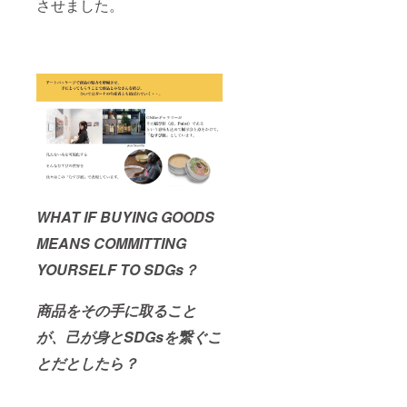
させました。
ハーブ
ティー
および
アート
ポス
ター
は、 遅
くとも
７月末
までに
発送申
し上げ
ます。
WHAT IF BUYING GOODS
MEANS COMMITTING
YOURSELF TO SDGs？
商品をその手に取ること
が、己が身とSDGsを繋ぐこ
とだとしたら？