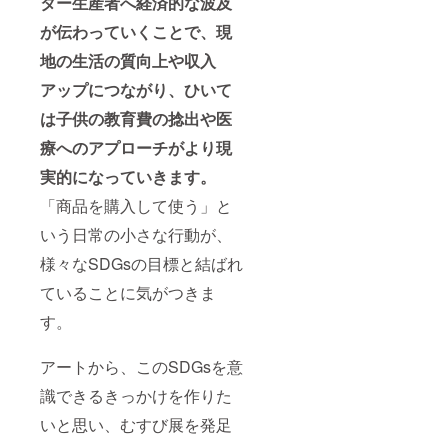
ター生産者へ経済的な波及
メール
が伝わっていくことで、現
送付さ
せてい
地の生活の質向上や収入
ただき
ます。
アップにつながり、ひいて
来場者
数はも
は子供の教育費の捻出や医
ちろ
ん、ク
療へのアプローチがより現
ラファ
実的になっていきます。
ンまで
のスケ
「商品を購入して使う」と
ジュー
ル、販
いう日常の小さな行動が、
売総
数、
様々なSDGsの目標と結ばれ
ガーナ
への経
ていることに気がつきま
済効果
す。
など、
イベン
トの総
アートから、このSDGsを意
まとめ
情報と
識できるきっかけを作りた
なりま
す。 シ
いと思い、むすび展を発足
アバ
ター、