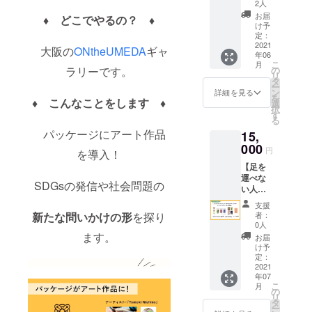
商品
ト）
せてい
の原画
2人
パッ
は、
ただき
アート
お届
♦︎ どこでやるの？ ♦︎
ケージ
2021年
ます。
ポス
け予
やアイ
6月内2
・ハー
定：
ター
テム
2021
回まで
ブ
（A3）
大阪の
ONtheUMEDA
ギャ
年06
に、今
のみ可
ティー
1枚をお
こ
月
回むす
能で
は、好
の
ラリーです。
届けさ
リ
び展に
す。
きな
タ
せてい
ー
参加し
アー
ン
ただき
詳細を見る
を
たアー
♦︎ こんなことをします ♦︎
ティス
選
ます。 *
択
ティス
トの
す
サイン
る
トの作
パッ
入りで
パッケージにアート作品
15,
品をコ
ケージ
すが、
ラボさ
000
を３種
額なし
円
を導入！
せてい
一括で
となり
【足を
ただき
お届け
ます。
運べな
ます。
させて
ハーブ
SDGsの発信や社会問題の
い人に
本企画
いただ
ティー
おすす
終了後
きま
用の
支援
め】 コ
となり
す。 ・
パッ
者：
新たな問いかけの形
を探り
ラボ
ますの
お好き
0人
ケージ
パッ
で、具
ます。
な作品
作品か
お届
ケージ
体的な
の原画
け予
ら選択
シアバ
コラボ
定：
アート
いただ
ター＆
2021
につい
ポス
けま
年07
ハーブ
てのお
ター2枚
す。 シ
こ
月
ティー
話や期
の
をお届
アバ
リ
ゴー
間、費
タ
けさせ
ター、
ー
ルドプ