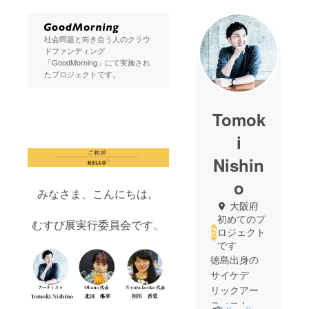
社会問題と向き合う人のクラウ
ドファンディング
「GoodMorning」にて実施され
たプロジェクトです。
Tomok
i
Nishin
o
みなさま、こんにちは。
大阪府
初めてのプ
むすび展実行委員会です。
ロジェクト
です
徳島出身の
サイケデ
リックアー
ティスト。