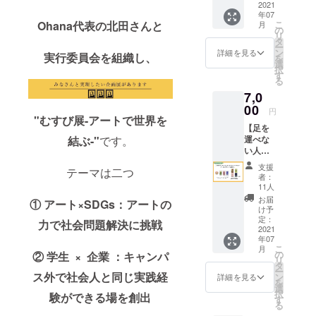
る *有料
ザイン
2021
ます。
す。
よび
版への
年07
のハー
ハーブ
ハーブ
アート
こ
Ohana代表の北田さんと
移行は
月
ブ
ティー
の
ティー
ポス
リ
ありま
ティー
および
タ
および
ター
ー
せんの
３種全
ポスト
ン
アート
詳細を見る
は、遅
実行委員会を組織し、
を
でもし
てをお
カード
選
ポス
くとも
択
お気に
届けさ
は、遅
す
ター
７月末
る
入りま
せてい
くとも
は、遅
までに
した
7,0
ただき
７月末
くとも
発送申
ら、各
ます。
00
までに
７月末
し上げ
円
自でご
・全
"むすび展-アートで世界を
発送申
までに
ます。
負担い
【足を
アー
し上げ
発送申
ただい
結ぶ-"
です。
運べな
ティス
ます。
し上げ
た上で
い人に
トのサ
ます。
アップ
おすす
イン入
支援
テーマは二つ
デート
め】 コ
りポス
者：
くださ
ラボ
トカー
11人
い。 *む
パッ
ドもお
お届
① アート×SDGs：アートの
すび展
ケージ
届けさ
け予
で有料
シアバ
せてい
定：
力で社会問題解決に挑戦
版への
ター＆
2021
ただき
費用負
年07
ハーブ
ます。
こ
月
担は致
ティー
ハーブ
の
② 学生 × 企業 ：キャンパ
リ
しかね
ノー
ティー
タ
ー
ます。 *
マルプ
ス外で社会人と同じ実践経
および
ン
詳細を見る
を
ただし
ラン ・
ポスト
選
択
験ができる場を創出
有料版
お好き
カード
す
る
への
なデザ
は、遅