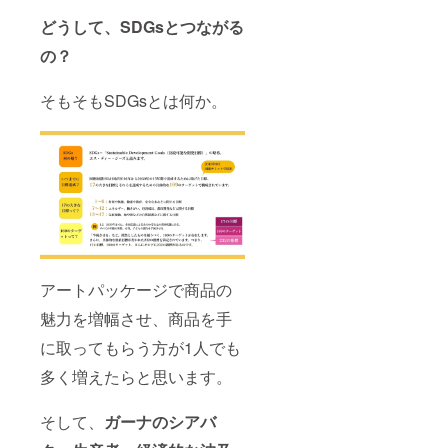
となり
どうして、SDGsとつながる
ます。
シアバ
の
？
ター用
のパッ
ケージ
そもそもSDGsとは何か。
および
ハーブ
ティー
用の
パッ
ケージ
作品か
ら選択
いただ
けま
す。 ・
アートパッケージで商品の
イベン
トおよ
魅力を増幅させ、商品を手
びクラ
ウド
に取ってもらう方が1人でも
ファン
ディン
多く増えたらと思います。
グの結
果報告
レポー
そして、
ガーナのシアバ
トを文
書で