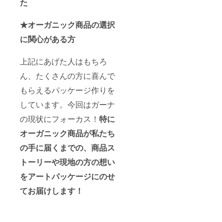
た
トの総
アー
まとめ
ティス
情報と
★オーガニック商品の選択
トの
なりま
パッ
す。 シ
に関心がある方
ケージ
アバ
を３種
ター、
一括で
ハーブ
上記にあげた人はもちろ
お届け
ティー
させて
および
ん、たくさんの方に喜んで
いただ
アート
きま
もらえるパッケージ作りを
ポス
す。 ・
ター
お好き
しています。今回はガーナ
は、 遅
な作品
くとも
の現状にフォーカス！
特に
の原画
７月末
アート
までに
オーガニック商品が私たち
ポス
発送申
ター
し上げ
の手に届くまでの、商品ス
（A3）
ます。
3枚をお
トーリーや現地の方の想い
届けさ
せてい
をアートパッケージにのせ
ただき
てお届けします！
ます。 *
サイン
入りで
すが、
額なし