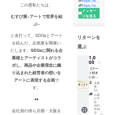
https://www.tomokinishino.com
現在は大阪
この度私たちは、
https://www.instagram.com/tomoki.nisin0/
や京都を中
メッセー
心に活動す
ジを送る
むすび展~アートで世界を結
る。
ぶ~
人の顔と模
様という異
と名打って、SDGsとアート
リターンを
色の組み合
を結んだ、企画展を開催い
わせを得意
選ぶ
としてい
たします。
SDGsに関わる企
る。
1,0
業様とアーティストがコラ
00
円
ボし、
商品や企業理念に織
2016年：個
【アー
展「Face to
り込まれた経営者の想いを
ト好き
におす
Face」@京
アートに表現する企画
で
すめ】
支援
都
アー
者：
す。
2017年：個
ティス
5人
ト応援
展「Around
お届
プラン
け予
♦︎♦︎
The Face」
ご指定
定：
いただ
2021
@京都
年06
いた
会社員の傍ら京都・大阪を
2017年：第
こ
月
アー
の