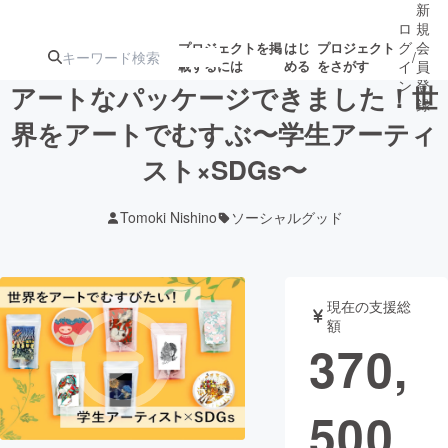
新
ロ
規
グ
会
プロジェクトを掲
はじ
プロジェクト
/
載するには
める
をさがす
イ
員
ン
登
アートなパッケージできました！世
録
界をアートでむすぶ〜学生アーティ
スト×SDGs〜
人気のプロ
注目のリ
注目の新着プロ
募集終了が近いプ
もうすぐ公開
ジェクト
ターン
ジェクト
ロジェクト
されます
Tomoki Nishino
ソーシャルグッド
アート・写真
音楽
現在の支援総
テクノロジー・ガジェット
ゲーム・サ
額
370,
映像・映画
書籍・雑誌
500
ビジネス・起業
チャレンジ