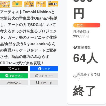
円
まちづくり・地域活性化
アーティストTomoki Nishinoと
大阪芸大の学生団体Ohanaが協働
CAMPFIRE for Social Good
CAMPFIRE Creation
し、アートの力でSDGsについて
123%
CAMPFIREふるさと納税
machi-ya
コミュニティ
考えるきっかけを創るプロジェク
目標金額は
300,000円
ト。ガーナ発のオーガニック化粧
品/食品を扱うN yura konkoさん
支援者数
の商品パッケージをアートに変身
64
人
させ、商品の魅力のみならず
SDGsへの気づきも表現！
ポスト
シェア
募集終了まで残
LINEで送る
URLコピー
り
埋め込み
QRコード
終了