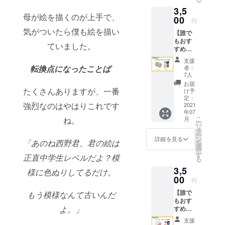
イト
ケージ
3,5
の、簡
作品か
母が絵を描くのが上手で、
単な構
00
ら選択
円
築の仕
いただ
気がついたら僕も絵を描い
【誰で
方をレ
けま
もおす
ク
す。
ていました。
すめ】
チャー
シアバ
させて
支援
タープ
いただ
転換点になったことば
者：
ラン ・
きま
7人
通常デ
す。
お届
ザイン
コード
たくさんありますが、一番
け予
のシア
の書き
定：
強烈なのはやはりこれです
バター
2021
方など
年07
(15g)を
専門的
こ
月
ね。
お届け
な知識
の
リ
させて
がなく
タ
ー
いただ
ても作
ン
詳細を見る
「あのね西野君、君の絵は
を
きま
成でき
選
択
す。 ・
るサイ
す
正直中学生レベルだよ？模
る
全アー
ト作成
3,5
ティス
のレク
様に色ぬりしてるだけ。
トのサ
00
チャー
円
イン入
等にな
【誰で
りポス
もう模様なんて古いんだ
りま
もおす
トカー
す。
よ。」
すめ】
ドもお
ポート
ハーブ
届けさ
フォリ
支援
ティー