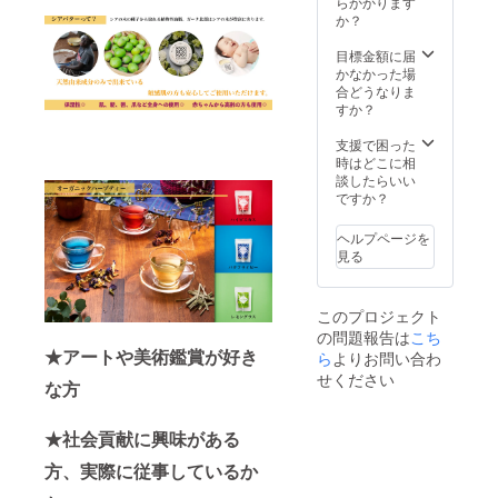
や著作
らかかります
ファン
の３種
権など
か？
ディン
全てお
に関わ
グの結
届けさ
る費用
目標金額に届
果報告
せてい
等のご
かなかった場
レポー
ただき
相談を
合どうなりま
トを文
ますの
させて
すか？
書で
で、こ
いただ
メール
のプラ
く場合
支援で困った
送付さ
ンでは
がござ
時はどこに相
せてい
シアバ
います
談したらいい
ただき
ターの
ので、
ですか？
ます。
選択肢
あらか
来場者
は省い
じめご
数はも
ヘルプページを
ており
了承願
ちろ
見る
ます。
いま
ん、ク
ハーブ
す。
ラファ
ティー
ンまで
このプロジェクト
とポス
のスケ
の問題報告は
こち
ター
ジュー
★アートや美術鑑賞が好き
は、ご
ら
よりお問い合わ
ル、販
選択い
売総
せください
な方
ただけ
数、
ます。
ガーナ
・ハー
への経
★社会貢献に興味がある
ブ
済効果
ティー
など、
方、実際に従事しているか
は、好
イベン
きな