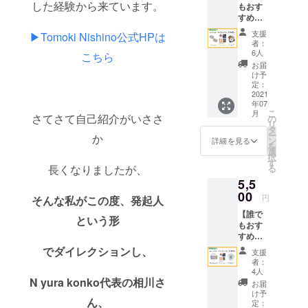
しかね
した経験から来ています。
もおす
ます。
ター用
ます。
すめ】
・お好
のパッ
主なレ
シアバ
きな作
ケージ
支援
ク
▶︎Tomoki Nishino公式HPは
タープ
品の原
作品か
者：
チャー
レミア
画アー
ら選択
6人
こちら
内容 ★
ムプラ
トポス
いただ
お届
主な
ン ・通
ター
けま
け予
WEBサ
常デザ
（A3）
定：
す。
イト作
インの
2021
1枚をお
*Tomok
成サー
年07
シアバ
届けさ
i
ビスの
こ
月
ター
さてさて自己紹介がいささ
せてい
の
Nishino
紹介 ★
リ
（15g）
ただき
タ
の作品
ドメイ
ー
か
2個をお
ます。 *
ン
は、
詳細を見る
ンの取
を
届けさ
サイン
選
ハーブ
得や環
択
せてい
入りで
す
ティー
境構
る
長くなりましたが、
ただき
すが、
プラン
築、操
5,5
ます。
額なし
もしく
作など
・全
00
となり
はハー
円
そんな私がこの度、発起人
つまづ
アー
ます。
ブ
きやす
【誰で
ティス
ハーブ
ティー
という形
いポイ
もおす
トのサ
ティー
＆シア
ントを
すめ】
イン入
用の
バター
解説 ★
ハーブ
りポス
パッ
でダイレクションし、
プラン
支援
実際に
ティー
トカー
ケージ
で、選
者：
無料で
プレミ
ドもお
作品か
4人
択可能
サイト
アムプ
N yura konko代表の相川さ
届けさ
ら選択
です。
お届
を作成
ラン ・
せてい
いただ
け予
シアバ
してみ
ん、
通常デ
ただき
定：
けま
ターお