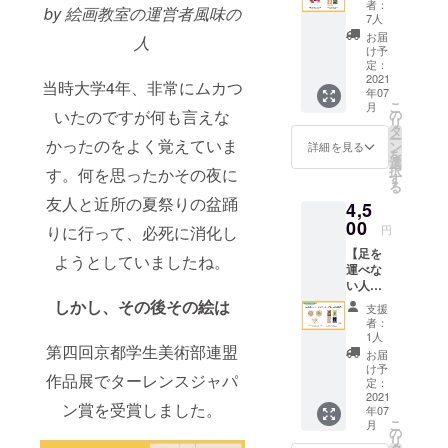
せてい
オサイ
者：
by 絵画教室の運営者風味の
プラン
ただき
トの作
7人
・通常
ます。
成レク
お届
人
デザイ
ハーブ
チャー
け予
ンの
ティー
定：
＊5月下
ハーブ
2021
および
旬〜6月
当時大学4年、非常にムカつ
年07
ティー
ポスト
初旬に
こ
月
１種を
カード
の
いたのですが何も言えな
支援者
リ
お届け
は、遅
タ
様にコ
ー
させて
かったのをよく覚えていま
くとも
ン
ンタク
詳細を見る
を
いただ
７月末
選
トさせ
択
す。何を思ったかその夜に
きま
までに
す
ていた
る
す。 ・
発送申
だき、6
友人と近所の夏祭りの盆踊
4,5
全アー
し上げ
月内の
ティス
00
ます。
レク
円
りに行って、必死に消化し
トのサ
チャー
【足を
イン入
実施と
ようとしていましたね。
運べな
りポス
なりま
い人に
トカー
す。 ＊
おすす
ドもお
しかし、その後その絵は
個人個
支援
め】コ
届けさ
人でご
者：
ラボ
せてい
1人
対応さ
パッ
第四回京都学生美術部連盟
ただき
せてい
お届
ケージ
ます。
け予
ただき
作品展でターレンスジャパ
シアバ
ハーブ
定：
ますの
タープ
2021
ティー
で、講
ン賞を受賞しました。
年07
ラン ・
および
演会/授
こ
月
お好き
ポスト
の
業会な
リ
なデザ
カード