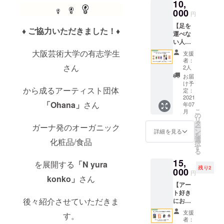
アップ
10,
インの
くとも
デート
シアバ
000
７月末
円
のやり
ター
までに
方など
【足を
（15g）
発送申
♦︎ ご協力いただきました！♦︎
はレク
運べな
1個をお
し上げ
チャー
い人に
届けさ
ます。
させて
おすす
せてい
大阪芸術大学の有志学生
支援
いただ
め】 コ
ただき
者：
きま
ラボ
ます。
さん
2人
す。 *レ
パッ
・ハー
お届
ク
ケージ
ブ
け予
から成るアーティスト団体
チャー
シアバ
ティー
定：
終了後
ター＆
2021
は、好
「Ohana」
さん
年07
は、サ
ハーブ
きな
こ
月
イト作
ティー
アー
の
リ
成上の
プレ
ティス
タ
ガーナ発のオーガニック
ー
操作や
ミアム
トの
ン
詳細を見る
を
サイト
プラン
パッ
選
化粧品/食品
択
構築関
・お好
ケージ
す
る
連のお
きなデ
を３種
15,
話含む
ザイン
一括で
を展開する
「N yura
残り2
本件に
のパッ
000
お届け
円
関わる
ケージ
konko」
さん
させて
【アー
ご相談
のシア
いただ
ト好き
（むす
バター
きま
後々紹介させていただきま
におす
び展か
（15g）
す。 ・
すめ】
らのサ
2個をお
お好き
支援
す。
御社の
ポー
届けさ
な作品
者：