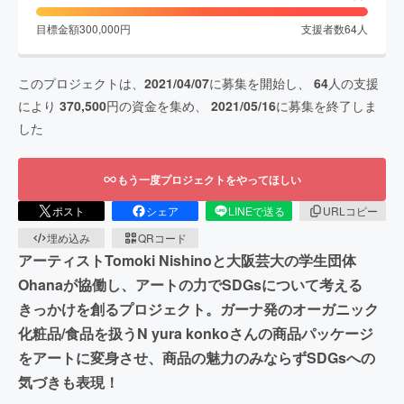
目標金額
300,000
円
支援者数
64
人
このプロジェクトは、
2021/04/07
に募集を開始し、
64
人の支援
により
370,500
円の資金を集め、
2021/05/16
に募集を終了しま
した
もう一度プロジェクトをやってほしい
ポスト
シェア
LINEで送る
URLコピー
埋め込み
QRコード
アーティストTomoki Nishinoと大阪芸大の学生団体
Ohanaが協働し、アートの力でSDGsについて考える
きっかけを創るプロジェクト。ガーナ発のオーガニック
化粧品/食品を扱うN yura konkoさんの商品パッケージ
をアートに変身させ、商品の魅力のみならずSDGsへの
気づきも表現！