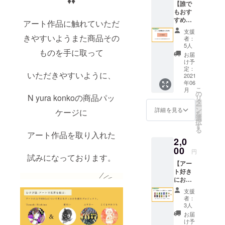
♦︎♦︎
普段はサラ
【誰で
デザイ
カード
リーマンだ
もおす
ンを
として
すめ】
「ポス
届くプ
が、その傍
アート作品に触れていただ
イベン
トカー
ランは
支援
らライフ
ト/クラ
ド」で
きやすいようまた商品その
別途設
者：
ファン
ワークとし
お届け
けてお
5人
ものを手に取って
の結果
させて
ります
お届
て芸術に身
を文書
いただ
ので、
け予
を捧げる。
で報告
きま
定：
ポスト
いただきやすいように、
イベン
2021
す。 ＊
華道や居合
カード
年06
トおよ
こちら
でご希
道など、武
こ
月
びクラ
はご指
の
望の方
N yura konkoの商品パッ
リ
芸の道にも
ウド
定のご
タ
はそち
ー
ファン
住所に
ン
らをご
詳細を見る
精進するな
ケージに
を
ディン
「ポス
選
選択く
ど、絵・
択
グの結
トカー
す
ださ
る
果報告
花・武の総
ド」と
アート作品を取り入れた
い。
2,0
レポー
して届
合芸術家を
トを文
00
くプラ
円
書で
試みになっております。
ンで
【アー
メール
す。
ト好き
送付さ
データ
におす
せてい
として
すめ】
ただき
届くプ
支援
A3プリ
ます。
ランは
者：
ントポ
来場者
別途設
3人
スター
数はも
けてお
お届
獲得プ
ちろ
ります
け予