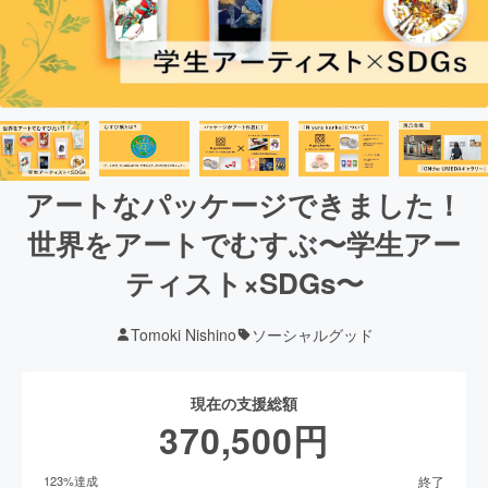
アートなパッケージできました！
世界をアートでむすぶ〜学生アー
ティスト×SDGs〜
Tomoki Nishino
ソーシャルグッド
現在の支援総額
370,500
円
終了
123
%達成