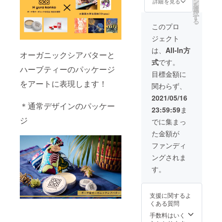
用等
ン
ていた
詳細を見る
ハーブ
を
ラン ・
は、
選
だきま
ティー
択
コラボ
Tomoki
す
す。 *サ
および
る
版パッ
Nishino
イン入
このプロ
アート
ケージ
の場
りです
ポス
ジェクト
のシア
合：個
が、額
ター
バター
別で別
なしと
は、
All-In方
は、 遅
オーガニックシアバターと
（15g）
途相談
なりま
くとも
式
です。
3種”全
可能で
す。シ
７月末
ハーブティーのパッケージ
て”をお
す。 愛
アバ
目標金額に
までに
届けさ
だい、
ター用
発送申
をアートに表現します！
関わらず、
せてい
こぐま
のパッ
し上げ
ただき
のおう
ケージ
2021/05/16
ます。
ます。 *
ち、ふ
および
＊通常デザインのパッケー
23:59:59
ま
シアバ
すきー
ハーブ
ターの
ジ
の場
ティー
でに集まっ
コラボ
合：
用の
た金額が
パッ
Ohana
パッ
ケージ
運営と
ケージ
ファンディ
は３種
別途相
作品か
ングされま
（愛だ
談とな
ら選択
い、こ
りま
いただ
す。
ぐまの
す。 ＊
けま
おう
本支援
す。 ・
ち、ふ
金とは
イベン
支援に関するよ
すきー
別に、
トおよ
くある質問
の３
その他
びクラ
作）で
コラボ
手数料はいく
ウド
す。こ