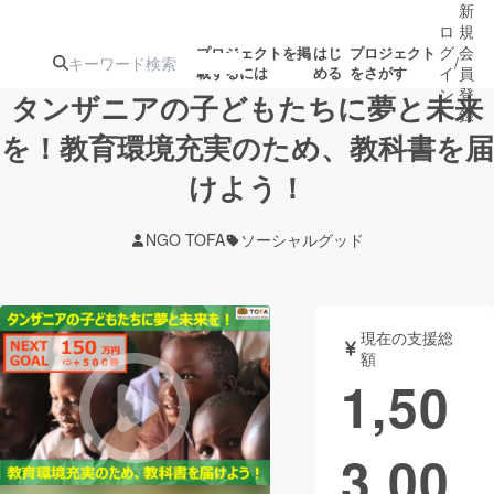
新
ロ
規
グ
会
プロジェクトを掲
はじ
プロジェクト
/
載するには
める
をさがす
イ
員
ン
登
タンザニアの子どもたちに夢と未来
録
を！教育環境充実のため、教科書を届
けよう！
人気のプロ
注目のリ
注目の新着プロ
募集終了が近いプ
もうすぐ公開
ジェクト
ターン
ジェクト
ロジェクト
されます
NGO TOFA
ソーシャルグッド
アート・写真
音楽
現在の支援総
テクノロジー・ガジェット
ゲーム・サ
額
1,50
映像・映画
書籍・雑誌
3,00
ビジネス・起業
チャレンジ