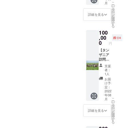
科書を
こ
月
スタッ
渡した
の
リ
フそし
際の様
タ
ー
て、皆
子を動
ン
詳細を見る
を
様がお
画にお
選
択
送りし
さめ、
す
る
た教科
その動
100
書を
画も併
使って
,00
せてお
残り4
勉強し
送りし
0
円
ている
ます。
子供た
【タン
※教科書
ちから
ザニア
を渡す
の直筆
訪問優
タイミ
の御礼
先同行
ングに
支援
メッ
権】
より、
者：
セージ
TOFAメ
お届け
1人
が入っ
ンバー
予定が
お届
たポス
が運営
変更と
け予
トカー
する現
なる可
定：
ドをお
地旅行
2022
能性が
年08
送りい
会社が
ありま
こ
月
たしま
企画す
す。
の
リ
す。 ※
るタン
タ
ー
郵便事
ザニア
ン
詳細を見る
を
情によ
旅行へ
選
択
りお届
の参加
す
る
けタイ
につい
ミング
て、優