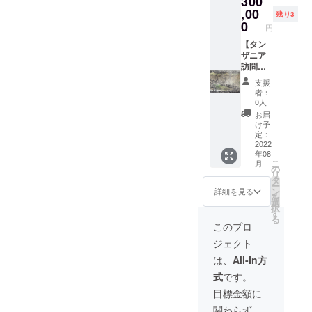
300
が遅れ
先的に
,00
残り3
る場合
お声が
0
円
がござ
けさせ
います
ていた
【タン
だきま
ザニア
す。 現
訪問優
地の仲
先同行
支援
間が行
権】
者：
程を組
TOFAメ
0人
んでい
ンバー
お届
るた
が運営
け予
め、通
する現
定：
常のツ
地旅行
2022
年08
アーで
会社が
こ
月
は訪問
企画す
の
リ
しない
るタン
タ
ー
ような
ザニア
ン
詳細を見る
を
場所も
旅行へ
選
択
含まれ
の参加
す
る
てお
につい
このプロ
り、貴
て、優
ジェクト
重な体
先的に
験満
お声が
は、
All-In方
載、タ
けさせ
式
です。
ンザニ
ていた
アの雄
だきま
目標金額に
大な自
す。 セ
関わらず、
然、動
レンゲ