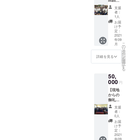
mail④
が入っ
て頂き
】 ご支
たポス
ます。
支援
援に対
トカー
者：
する感
ドをお
1人
謝の気
送りい
お届
持を込
たしま
け予
めて、
す。 ※
定：
現地タ
2021
郵便事
年09
ンザニ
情によ
こ
月
ア人ス
りお届
の
リ
タッフ
けタイ
タ
ー
のコメ
ミング
ン
詳細を見る
を
ントも
が遅れ
選
択
添え
る場合
す
る
て、御
がござ
50,
礼メー
います
ルをお
000
円
送りし
【現地
ます。
からの
また、
御礼ポ
現地の
スト
様子を
支援
カード
お伝え
者：
③】 タ
するた
0人
ンザニ
め、ご
お届
ア現地
支援に
け予
から、
て寄贈
定：
タンザ
2021
した教
年09
ニア人