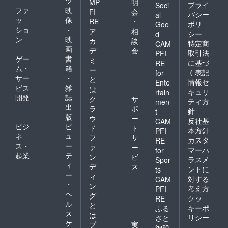
ツ
MP
明
プライ
Soci
ファ
映
FI
会
バシー
al
ッ
像
RE
・
ポリ
Goo
ショ
・
ア
相
シー
d
ン
映
カ
談
特定商
CAM
画
デ
会
取引法
PFI
ゲー
書
ミ
に基づ
RE
ム・
籍
ー
く表記
for
サー
・
と
情報セ
Ente
ビス
雑
は
キュリ
rtain
開発
誌
ク
サ
ティ方
men
出
ラ
ポ
針
t
版
ウ
ー
反社基
CAM
ビジ
ビ
ド
ト
本方針
PFI
ネ
ュ
フ
サ
カスタ
RE
ス・
ー
ァ
ー
マーハ
for
起業
テ
ン
ビ
ラスメ
Spor
ィ
デ
ス
ントに
ts
ー
ィ
対する
CAM
・
ン
考え方
PFI
ヘ
グ
クッ
RE
ル
と
キーポ
ふる
ス
は
リシー
さと
ケ
プ
実
納税