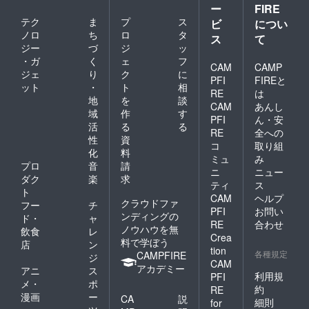
ー
FIRE
テク
ま
プ
ス
ビ
につい
ノロ
ち
ロ
タ
ス
て
ジー
づ
ジ
ッ
・ガ
く
ェ
フ
CAM
CAMP
ジェ
り
ク
に
PFI
FIREと
ット
・
ト
相
RE
は
地
を
談
CAM
あんし
域
作
す
PFI
ん・安
活
る
る
RE
全への
性
資
コ
取り組
化
料
ミュ
み
プロ
音
請
ニ
ニュー
ダク
楽
求
ティ
ス
ト
CAM
ヘルプ
クラウドファ
フー
チ
PFI
お問い
ンディングの
ド・
ャ
RE
合わせ
ノウハウを無
飲食
レ
Crea
料で学ぼう
店
ン
tion
各種規定
CAMPFIRE
ジ
CAM
アカデミー
アニ
ス
利用規
PFI
メ・
ポ
約
RE
漫画
ー
CA
説
細則
for