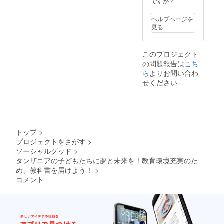
ですか？
する可
の人々
能性が
との交
ヘルプページを
あるこ
流や現
見る
と、ご
地の生
了承く
活も体
ださい
験でき
このプロジェクト
※旅費
ます！
の問題報告は
こち
（航空
※2022
券・現
年8月頃
ら
よりお問い合わ
地宿泊
の実施
せください
費等）
を予定
はご自
してお
身の負
ります
担とな
が、コ
ります
ロナの
※先着5
状況に
トップ
>
名様と
より訪
プロジェクトをさがす
>
なりま
問時期
ソーシャルグッド
>
す
が大き
く変動
タンザニアの子どもたちに夢と未来を！教育環境充実のた
する可
め、教科書を届けよう！
>
能性が
コメント
あるこ
と、ご
了承く
ださい
※旅費
（航空