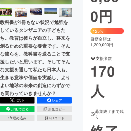
0
円
まちづくり・地域活性化
教科書が1冊もない状況で勉強を
CAMPFIRE for Social Good
CAMPFIRE Creation
しているタンザニアの子どもた
125%
ち。教育は彼らが自立し、将来を
CAMPFIREふるさと納税
machi-ya
コミュニティ
目標金額は
1,200,000円
創るための重要な要素です。そん
な彼らを、教科書を送ることで支
支援者数
援したいと思います。そしてそん
170
な支援を通して私たち日本人も、
生きる意味や価値を実感し、より
人
よい地球の未来の創造にわずかで
も関わっていきませんか？
ポスト
シェア
LINEで送る
URLコピー
募集終了まで残
り
埋め込み
QRコード