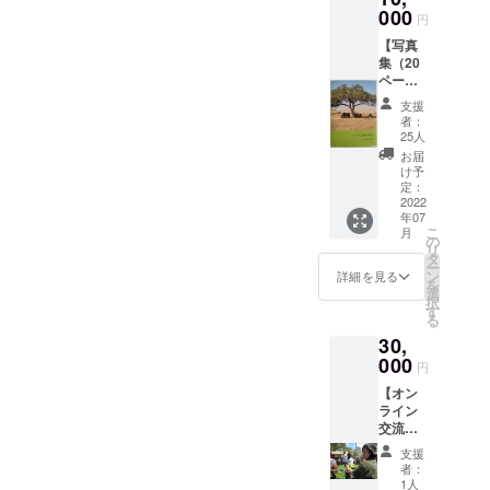
トカー
000
※教科書
円
ドをお
を渡す
【写真
送りい
タイミ
集（20
たしま
ングに
ページ
す。 ※
より、
版）】
郵便事
お届け
支援
これま
情によ
予定が
者：
でタン
りお届
変更と
25人
ザニア
けタイ
なる可
お届
を訪問
ミング
能性が
け予
して撮
が遅れ
定：
ありま
りため
2022
る場合
す。
年07
ていた
がござ
こ
月
タンザ
います
の
リ
ニアの
タ
ー
様子を
ン
詳細を見る
を
写真集
選
択
として
す
る
お届け
30,
しま
す。 広
000
円
大な自
【オン
然、迫
ライン
力のあ
交流会
る動物
②：現
たち、
支援
地ス
活き活
者：
タッフ
きとし
1人