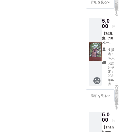
動を
ン
詳細を見る
を
行って
選
択
きた日
す
る
本人ス
5,0
タッフ
とのオ
00
円
ンライ
【写真
ン交流
集（10
会にご
ページ
参加い
版）】
ただけ
支援
これま
ます。
者：
でタン
日本人
37人
ザニア
スタッ
お届
を訪問
フから
け予
して撮
見たタ
定：
りため
2021
ンザニ
年07
ていた
アの状
こ
月
タンザ
況やこ
の
リ
ニアの
れまで
タ
ー
様子を
の活動
ン
詳細を見る
を
写真集
内容、
選
択
として
今後の
す
る
お届け
構想な
5,0
しま
どにつ
す。 広
00
いてお
円
大な自
伝えい
【Than
然、迫
たしま
k you