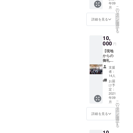
年09
ンザニ
こ
月
ア人ス
の
リ
タッフ
タ
ー
のコメ
ン
詳細を見る
を
ントも
選
択
添え
す
る
て、御
10,
礼メー
ルをお
000
円
送りし
【現地
ます。
からの
また、
御礼ポ
現地の
スト
様子を
支援
カード
お伝え
者：
①】 タ
するた
14人
ンザニ
め、支
お届
ア現地
援先の
け予
から、
小学校
定：
タンザ
2021
やそこ
年09
ニア人
に通う
こ
月
スタッ
子供た
の
リ
フの直
ちの様
タ
ー
筆の御
子をお
ン
詳細を見る
を
礼メッ
さめた
選
択
セージ
写真を
す
る
が入っ
添付し
10,
たポス
ます。