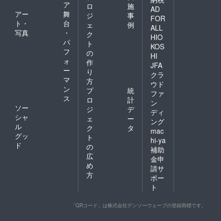
ア
ロ
施
AD
アー
舞
ジ
事
FOR
ト・
台
ェ
例
ALL
写真
・
ク
HIO
パ
ト
KOS
フ
の
HI
ォ
作
JFA
ー
り
クラ
マ
方
ウド
ン
プ
統
ファ
ス
ロ
計
ン
ソー
ジ
デ
ディ
シャ
ェ
ー
ング
ル
ク
タ
mac
グッ
ト
hi-ya
ド
の
補助
広
金申
め
請サ
方
ポー
ト
「QRコード」は株式会社デンソーウェーブの登録商標です。