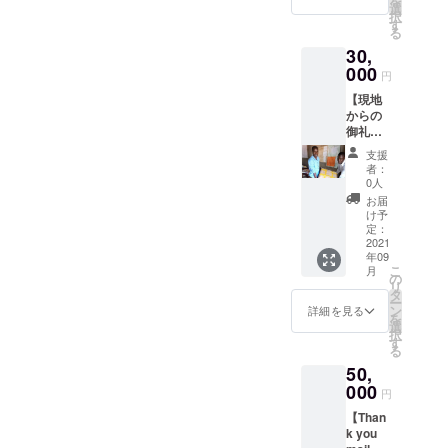
を
写真集
ア人ス
選
択
として
タッフ
す
る
お届け
と直接
30,
しま
対話で
す。 広
000
きま
円
大な自
す。
【現地
然、迫
※2021
からの
力のあ
年9月実
御礼ポ
る動物
施予定
スト
たち、
（日程
支援
カード
活き活
は別途
者：
②】 タ
きとし
ご連絡
0人
ンザニ
た子供
させて
お届
ア現地
たちの
いただ
け予
から、
表情の
定：
きま
タンザ
2021
数々を
す。）
年09
ニア人
十分に
※現地タ
こ
月
スタッ
ご堪能
の
ンザニ
リ
フそし
いただ
タ
アとの
ー
て、支
けると
ン
会話は
詳細を見る
を
援先の
思いま
選
英語に
択
小学校
す！
す
なりま
る
で働く
※50ペー
す。日
50,
先生か
ジにま
本側の
らの直
000
とめた
メン
円
筆の御
写真集
バーに
【Than
礼メッ
となり
て通訳
k you
セージ
ます。
をさせ