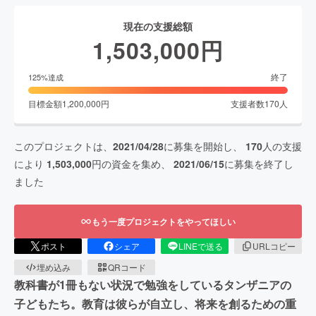
現在の支援総額
1,503,000
円
終了
125
%達成
目標金額
1,200,000
円
支援者数
170
人
このプロジェクトは、
2021/04/28
に募集を開始し、
170
人の支援
により
1,503,000
円の資金を集め、
2021/06/15
に募集を終了し
ました
もう一度プロジェクトをやってほしい
ポスト
シェア
LINEで送る
URLコピー
埋め込み
QRコード
教科書が1冊もない状況で勉強をしているタンザニアの
子どもたち。教育は彼らが自立し、将来を創るための重