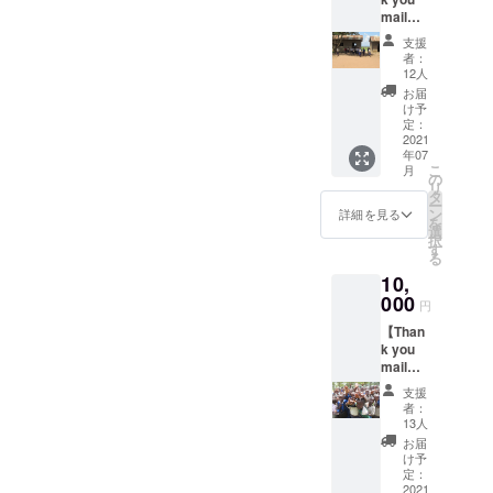
力のあ
す。ま
mail②
る動物
た皆様
】 ご支
たち、
からの
支援
援に対
活き活
質問含
者：
する感
きとし
め、フ
12人
謝の気
た子供
リーに
お届
持を込
たちの
対話す
け予
めて、
表情に
定：
る時間
現地タ
2021
触れ
も設け
年07
ンザニ
て、タ
る予定
こ
月
ア人ス
ンザニ
の
です。
リ
タッフ
アを感
タ
※2021
ー
のコメ
じて頂
ン
年8月実
詳細を見る
を
ントも
けると
選
施予定
択
添え
思いま
す
（日程
る
て、御
す！
は別途
10,
礼メー
※10ペー
ご連絡
ルをお
000
ジにま
させて
円
送りし
とめた
いただ
【Than
ます。
写真集
きま
k you
となり
す。）
mail③
ます。
】 ご支
支援
援に対
者：
する感
13人
謝の気
お届
持を込
け予
めて、
定：
現地タ
2021