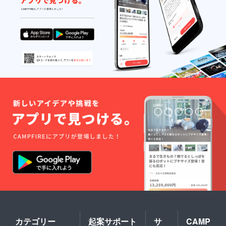
券・現
地宿泊
費等）
はご自
身の負
担とな
ります
※先着3
名様ま
でとな
ります
カテゴリー
起案サポート
サ
CAMP