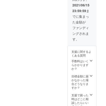
物を間
ティ国
2021/06/15
近で体
立公園
23:59:59
ま
験でき
や
るチャ
NGORO
でに集まっ
ンスで
NGOR
た金額が
す！ ま
自然保
た、支
護区な
ファンディ
援先の
どのサ
ングされま
小学校
ファリ
にも訪
ツアー
す。
問し、
に加
子供た
え、
ちとの
ニャン
支援に関するよ
交流も
ブリ小
くある質問
図れま
学校な
す！
ど支援
手数料はいく
※2022
してい
らかかります
年8月頃
る小学
か？
を予定
校への
してお
訪問も
目標金額に届
ります
含まれ
かなかった場
が、コ
ていま
合どうなりま
ロナの
す。 ま
すか？
状況に
た、
より訪
ニャン
支援で困った
問時期
ブリ村
時はどこに相
が大き
に宿泊
談したらいい
く変動
し、村