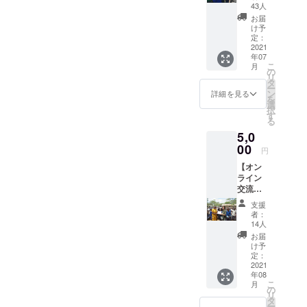
する感
43人
謝の気
お届
持を込
け予
めて、
定：
御礼
2021
年07
メール
こ
月
をお送
の
リ
りしま
タ
ー
す。
ン
詳細を見る
を
選
択
す
る
5,0
00
円
【オン
ライン
交流会
①：日
支援
本人ス
者：
タッフ
14人
との交
お届
流】 タ
け予
ンザニ
定：
アに複
2021
年08
数回訪
こ
月
問し、
の
リ
支援活
タ
ー