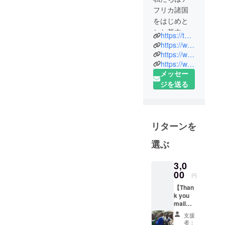
フリカ諸国
をはじめと
した基本的
https://tofajapan.com/
教育や就労
https://www.facebook.com/tofajapan
の支援が必
https://www.instagram.com/ngo_tofa/
https://www.npo-homepage.go.jp/npoportal/detail/013013439
要な人々と
メッセー
日本国内の
ジを送る
方々との経
済的精神的
な交流をす
すめている
リターンを
団体です。
活動軸は、
選ぶ
以下の4つに
なります。
3,0
00
1. 教育支援
円
2.雇用創出
【Than
k you
3.自然保護
mail①
4.国際交流
】 ご支
支援
援に対
者：