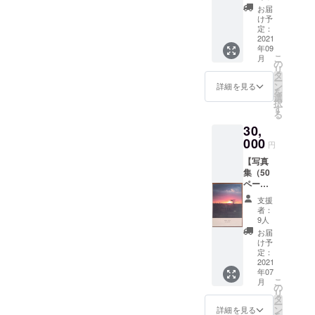
との交
た子供
お届
流】 タ
たちの
け予
ンザニ
表情の
定：
ア現地
2021
数々を
年09
とオン
ご体感
こ
月
ライン
くださ
の
リ
でつな
い。
タ
ー
いでの
※20ペー
ン
詳細を見る
を
交流会
ジにま
選
択
に参加
とめた
す
る
いただ
写真集
30,
けま
となり
す。 タ
000
ます。
円
ンザニ
【写真
アの現
集（50
状や子
ページ
供たち
版）】
の様子
支援
これま
などに
者：
でタン
つい
9人
ザニア
て、現
お届
を訪問
地で活
け予
して撮
動して
定：
りため
2021
いる私
年07
ていた
たちの
こ
月
タンザ
仲間で
の
リ
ニアの
あるタ
タ
ー
様子を
ンザニ
ン
詳細を見る