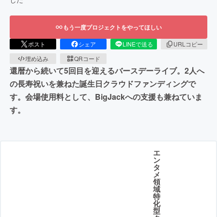
もう一度プロジェクトをやってほしい
ポスト
シェア
LINEで送る
URLコピー
埋め込み
QRコード
還暦から続いて5回目を迎えるバースデーライブ。2人へ
の長寿祝いを兼ねた誕生日クラウドファンディングで
す。会場使用料として、BigJackへの支援も兼ねていま
す。
エ
ン
タ
メ
領
域
特
化
型