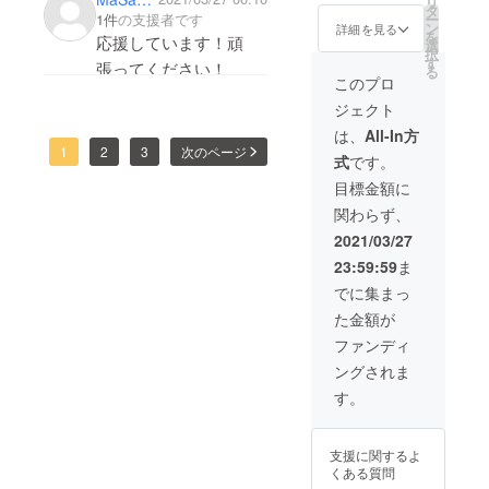
みにしてます。
リ
ます。
お身体をご自愛されつ
ジ
タ
1件
の支援者です
ー
ダウン
ン
詳細を見る
つこれからもご活躍さ
を
応援しています！頑
ロード
選
択
に関し
れることを願っており
す
張ってください！
る
てはお
このプロ
ます。
問い合
ジェクト
わせ下
さい。
は、
All-In方
万一ラ
1
2
3
次のページ
式
です。
イブ配
信が不
目標金額に
具合
関わらず、
だった
場合、
2021/03/27
録画を
23:59:59
ま
アップ
ロード
でに集まっ
しま
た金額が
す。
ファンディ
ングされま
す。
支援に関するよ
くある質問