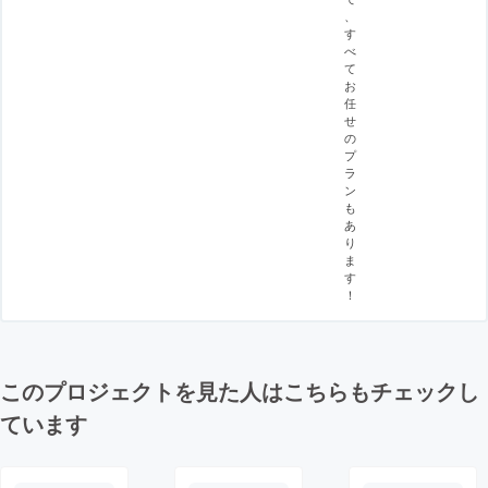
、
す
べ
て
お
任
せ
の
プ
ラ
ン
も
あ
り
ま
す
！
このプロジェクトを見た人はこちらもチェックし
ています