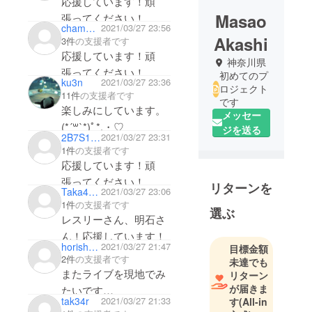
応援しています！頑
Masao
張ってください！
chammika
2021/03/27 23:56
Akashi
3件
の支援者です
応援しています！頑
神奈川県
張ってください！
初めてのプ
ku3n
2021/03/27 23:36
ロジェクト
11件
の支援者です
です
楽しみにしています。
メッセー
(*´꒳`*)ﾟ*.・♡
ジを送る
2B7S1N5E
2021/03/27 23:31
1件
の支援者です
応援しています！頑
張ってください！
リターンを
Taka412247
2021/03/27 23:06
1件
の支援者です
選ぶ
レスリーさん、明石さ
ん！応援しています！
horishun629
2021/03/27 21:47
目標金額
2件
の支援者です
未達でも
またライブを現地でみ
リターン
が届きま
たいです
tak34r
2021/03/27 21:33
す
(All-in
いつまでもおしゃれな