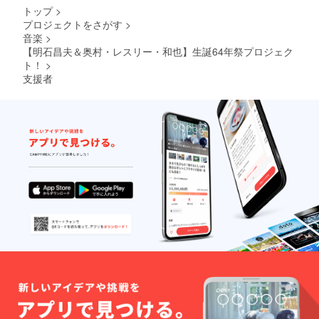
トップ
>
プロジェクトをさがす
>
音楽
>
【明石昌夫＆奥村・レスリー・和也】生誕64年祭プロジェク
ト！
>
支援者