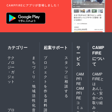
カテゴリー
起案サポート
サ
CAMP
ー
FIRE
テク
ま
プ
ス
ビ
につい
ノロ
ち
ロ
タ
ス
て
ジー
づ
ジ
ッ
・ガ
く
ェ
フ
CAM
CAMP
ジェ
り
ク
に
PFI
FIREと
ット
・
ト
相
RE
は
地
を
談
CAM
あんし
域
作
す
PFI
ん・安
活
る
る
RE
全への
性
資
コ
取り組
化
料
ミュ
み
プロ
音
請