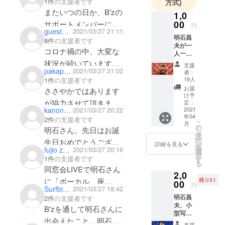
1件
の支援者です
方式)
明石さんでいてくださ
またいつの日か、B'zの
1,0
い
00
サポートメンバーに戻
円
guestea000d5ac1
2021/03/27 21:11
る事を待っています！
明石昌
8件
の支援者です
夫が一
コロナ禍の中、大変な
人一人
に個別
状況が続いています
支援
にビデ
pakapaka0402
2021/03/27 21:02
者：
が、どうぞ健康に留意
オレ
19人
1件
の支援者です
ターを
してがんばってくださ
お届
ささやかではあります
送りま
け予
い。ライブ成功をお祈
す。一
が協力させて頂きま
定：
kanon373
2021/03/27 20:22
口1分な
2021
りしています！
す。
年04
ので、
2件
の支援者です
こ
月
20口だ
の
明石さん、先日はお誕
リ
と20分
タ
ー
生日おめでとうござい
ぶんの
ン
詳細を見る
を
fujio zama
2021/03/27 20:16
オリジ
選
ます！
択
ナルビ
1件
の支援者です
す
る
いつまでも応援してい
デオレ
同窓会LIVEで明石さん
2,0
ターが
ます！
に「ボーカル、座
残り21
もらえ
00
円
Surfbiker21
2021/03/27 18:42
ます。
間！」と呼んでいただ
明石昌
2件
の支援者です
以前の
けたのは人生の宝物の
夫、小
クラウ
B'zを通して明石さんに
型写真
ドファ
一つです。これからも
出会えたこと、明石さ
集。明
ンディ
支援