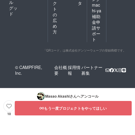
ル
ク
タ
mac
グッ
ト
hi-ya
ド
の
補助
広
金申
め
請サ
方
ポー
ト
「QRコード」は株式会社デンソーウェーブの登録商標です。
© CAMPFIRE,
会社概
採用情
パートナー
Inc.
要
報
募集
Masao Akashi
さんへアンコール
もう一度プロジェクトをやってほしい
10