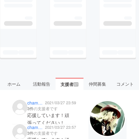
ホーム
活動報告
仲間募集
コメント
支援者
57
chammika
2021/03/27 23:59
3件
の支援者です
応援しています！頑
張ってください！
chammika
2021/03/27 23:57
3件
の支援者です