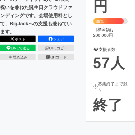
円
祝いを兼ねた誕生日クラウドファ
まちづくり・地域活性化
ンディングです。会場使用料とし
89%
て、BigJackへの支援も兼ねてい
目標金額は
CAMPFIRE for Social Good
CAMPFIRE Creation
ます。
200,000円
CAMPFIREふるさと納税
machi-ya
コミュニティ
ポスト
シェア
LINEで送る
URLコピー
支援者数
57
人
埋め込み
QRコード
募集終了まで残
り
終了