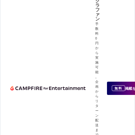
ク
ラ
フ
ァ
ン
手
数
料
0
円
か
ら
実
施
可
能
。
企
画
掲載
無料
か
ら
リ
タ
ー
ン
配
送
ま
で