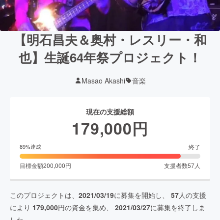
【明石昌夫＆奥村・レスリー・和
也】生誕64年祭プロジェクト！
Masao Akashi
音楽
現在の支援総額
179,000
円
終了
89
%達成
目標金額
200,000
円
支援者数
57
人
このプロジェクトは、
2021/03/19
に募集を開始し、
57
人の支援
により
179,000
円の資金を集め、
2021/03/27
に募集を終了しま
した