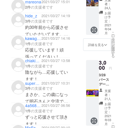
msreona
2021/03/27 15:01
何卒宜しくお願いしま
石さん
ングの
んがB'zを離れられて
者：
2件
の支援者です
缶バッ
際も20
24人
す。
も、今こうして繋がれ
ジ付
口の方
お届
hide_z
2021/03/27 14:19
き。 今
がい
け予
ていること、とても嬉
は懐か
3件
の支援者です
て、頑
定：
しく思います。これか
しきコ
2021
張りま
約30年前から応援させ
年04
ロナ前
した。
らもずっと応援してい
こ
月
ていただいてます。
2019年
備考欄
の
リ
kawaguchi1996
2021/03/27 14:16
ます！
にマン
に、質
タ
これからも応援させて
ー
1件
の支援者です
スリー
問・
ン
詳細を見る
を
で心斎
やって
選
応援しています！頑
択
橋コー
欲しい
す
る
張ってください！
ダなど
曲(ベー
chiaki1783
2021/03/27 13:58
3,0
で行っ
スでも
1件
の支援者です
ていた
00
歌で
円
ライブ
陰ながら…応援してい
も、出
3/28
の写真
来る範
ます！
バース
集で
囲です
super_star_son_goku
2021/03/27 10:31
デーラ
す。オ
が)など
3件
の支援者です
イブを
マケに
を書い
支援
配信で
缶バッ
まさか、この歳になっ
てくだ
者：
見る事
ジを付
さい。
21人
て明石さんと交流でき
ができ
けま
お届
4a56886273b4
2021/03/27 06:56
ます。
す。 タ
るようになるとは、大
け予
1件
の支援者です
1ヶ月間
テ15cm
定：
変驚きです。
はアー
2021
ずっと応援させて頂き
ヨコ
年03
カイブ
10cm
これからも色々と楽し
ます！
こ
月
が残り
36ペー
の
MaSakun178
2021/03/27 00:10