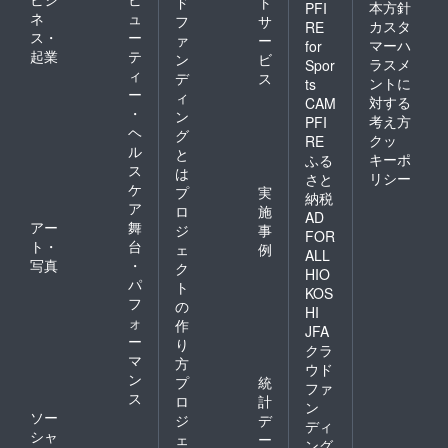
ド
ト
本方針
PFI
ネ
ュ
フ
サ
カスタ
RE
ス・
ー
ァ
ー
マーハ
for
起業
テ
ン
ビ
ラスメ
Spor
ィ
デ
ス
ントに
ts
ー
ィ
対する
CAM
・
ン
考え方
PFI
ヘ
グ
クッ
RE
ル
と
キーポ
ふる
ス
は
リシー
さと
ケ
プ
実
納税
ア
ロ
施
AD
アー
舞
ジ
事
FOR
ト・
台
ェ
例
ALL
写真
・
ク
HIO
パ
ト
KOS
フ
の
HI
ォ
作
JFA
ー
り
クラ
マ
方
ウド
ン
プ
統
ファ
ス
ロ
計
ン
ソー
ジ
デ
ディ
シャ
ェ
ー
ング