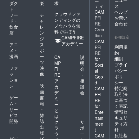
ニ
ニュー
ダク
楽
求
ティ
ス
ト
CAM
ヘルプ
クラウドファ
フー
チ
PFI
お問い
ンディングの
ド・
ャ
RE
合わせ
ノウハウを無
飲食
レ
Crea
料で学ぼう
店
ン
tion
各種規定
CAMPFIRE
ジ
CAM
アカデミー
アニ
ス
利用規
PFI
メ・
ポ
約
RE
漫画
ー
CA
説
細則
for
ツ
MP
明
プライ
Soci
ファ
映
FI
会
バシー
al
ッ
像
RE
・
ポリ
Goo
ショ
・
ア
相
シー
d
ン
映
カ
談
特定商
CAM
画
デ
会
取引法
PFI
ゲー
書
ミ
に基づ
RE
ム・
籍
ー
く表記
for
サー
・
と
情報セ
Ente
ビス
雑
は
キュリ
rtain
開発
誌
ク
サ
ティ方
men
出
ラ
ポ
針
t
版
ウ
ー
反社基
CAM
ビジ
ビ