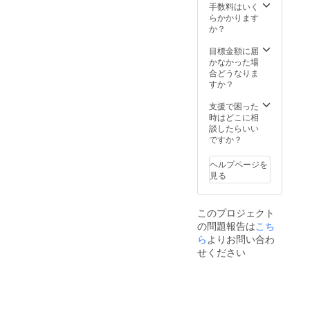
手数料はいく
らかかります
か？
目標金額に届
かなかった場
合どうなりま
すか？
支援で困った
時はどこに相
談したらいい
ですか？
ヘルプページを
見る
このプロジェクト
の問題報告は
こち
ら
よりお問い合わ
せください