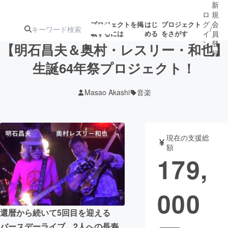
新
ロ
規
グ
会
プロジェクトを掲
はじ
プロジェクト
/
載するには
める
をさがす
イ
員
ン
登
【明石昌夫＆奥村・レスリー・和也】
録
生誕64年祭プロジェクト！
人気のプロ
注目のリ
注目の新着プロ
募集終了が近いプ
もうすぐ公開
Masao Akashi
音楽
ジェクト
ターン
ジェクト
ロジェクト
されます
アート・写真
音楽
現在の支援総
額
179,
テクノロジー・ガジェット
ゲーム・サ
000
映像・映画
書籍・雑誌
還暦から続いて5回目を迎える
ビジネス・起業
チャレンジ
バースデーライブ。2人への長寿