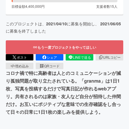
目標金額
4,400,000
円
支援者数
15
人
このプロジェクトは、
2021/04/10
に募集を開始し、
2021/06/05
に募集を終了しました
もう一度プロジェクトをやってほしい
ポスト
シェア
LINEで送る
URLコピー
埋め込み
QRコード
コロナ禍で特に高齢者は人とのコミュニケーションが減
り孤独問題が取り立たされている。「granma」は1日1
枚、写真を投稿するだけで写真日記が作れるwebアプ
リ。共有されるのは家族・友人など自分が招待した仲間
だけ。お互いにポジティブな意味での生存確認をし合っ
て日々の日常に1日1枚の楽しみを提供しよう。