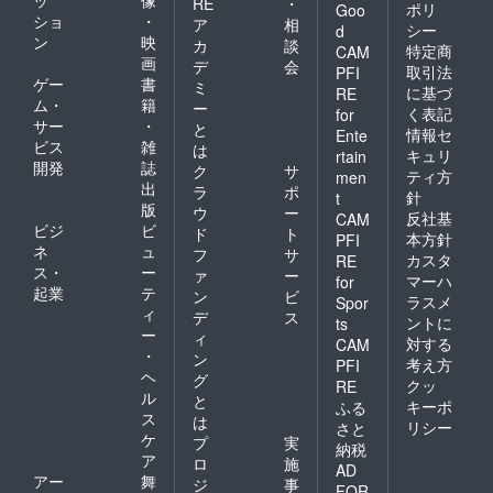
RE
・
ポリ
Goo
ショ
・
ア
相
シー
d
ン
映
カ
談
特定商
CAM
画
デ
会
取引法
PFI
ゲー
書
ミ
に基づ
RE
ム・
籍
ー
く表記
for
サー
・
と
情報セ
Ente
ビス
雑
は
キュリ
rtain
開発
誌
ク
サ
ティ方
men
出
ラ
ポ
針
t
版
ウ
ー
反社基
CAM
ビジ
ビ
ド
ト
本方針
PFI
ネ
ュ
フ
サ
カスタ
RE
ス・
ー
ァ
ー
マーハ
for
起業
テ
ン
ビ
ラスメ
Spor
ィ
デ
ス
ントに
ts
ー
ィ
対する
CAM
・
ン
考え方
PFI
ヘ
グ
クッ
RE
ル
と
キーポ
ふる
ス
は
リシー
さと
ケ
プ
実
納税
ア
ロ
施
AD
アー
舞
ジ
事
FOR