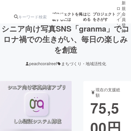
新
ロ
規
グ
会
プロジェクトを掲
はじ
プロジェクト
/
載するには
める
をさがす
イ
員
ン
登
シニア向け写真SNS「granma」でコ
録
ロナ禍での生きがい、毎日の楽しみ
を創造
人気のプロ
注目のリ
注目の新着プロ
募集終了が近いプ
もうすぐ公開
ジェクト
ターン
ジェクト
ロジェクト
されます
peachcoralreef
まちづくり・地域活性化
アート・写真
音楽
現在の支援総
テクノロジー・ガジェット
ゲーム・サ
額
75,5
映像・映画
書籍・雑誌
00
円
ビジネス・起業
チャレンジ