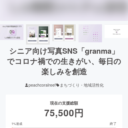
シニア向け写真SNS「granma」
でコロナ禍での生きがい、毎日の
楽しみを創造
peachcoralreef
まちづくり・地域活性化
現在の支援総額
75,500
円
終了
1
%達成