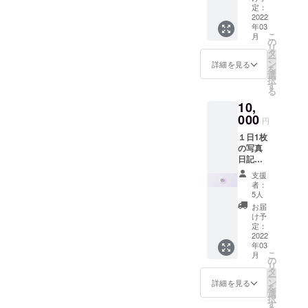
広告を
定：
掲載致
2022
年03
しま
こ
月
す。 メ
の
リ
イン
タ
ー
ユー
ン
詳細を見る
を
ザーは
選
択
65歳以
す
る
上と、
10,
リーチ
の難し
000
円
い層の
１日1枚
方向け
の写真
に広告
日記
が出せ
webア
ます。
支援
プリ
インプ
者：
「gran
レッ
5人
ma」内
ション
お届
でweb
回数、
け予
広告を
もしく
定：
掲載致
2022
はク
年03
しま
リック
こ
月
す。 メ
回数ど
の
リ
イン
ちらか
タ
ー
ユー
到達ま
ン
詳細を見る
を
ザーは
で保
選
択
65歳以
証。
す