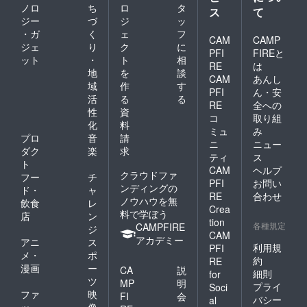
ノロ
ち
ロ
タ
ス
て
ジー
づ
ジ
ッ
・ガ
く
ェ
フ
CAM
CAMP
ジェ
り
ク
に
PFI
FIREと
ット
・
ト
相
RE
は
地
を
談
CAM
あんし
域
作
す
PFI
ん・安
活
る
る
RE
全への
性
資
コ
取り組
化
料
ミュ
み
プロ
音
請
ニ
ニュー
ダク
楽
求
ティ
ス
ト
CAM
ヘルプ
クラウドファ
フー
チ
PFI
お問い
ンディングの
ド・
ャ
RE
合わせ
ノウハウを無
飲食
レ
Crea
料で学ぼう
店
ン
tion
各種規定
CAMPFIRE
ジ
CAM
アカデミー
アニ
ス
利用規
PFI
メ・
ポ
約
RE
漫画
ー
CA
説
細則
for
ツ
MP
明
プライ
Soci
ファ
映
FI
会
バシー
al
ッ
像