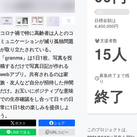
まちづくり・地域活性化
1%
目標金額は
4,400,000円
CAMPFIRE for Social Good
CAMPFIRE Creation
コロナ禍で特に高齢者は人とのコ
CAMPFIREふるさと納税
machi-ya
コミュニティ
支援者数
ミュニケーションが減り孤独問題
15
人
が取り立たされている。
「granma」は1日1枚、写真を投
稿するだけで写真日記が作れる
webアプリ。共有されるのは家
募集終了まで残
り
族・友人など自分が招待した仲間
終了
だけ。お互いにポジティブな意味
での生存確認をし合って日々の日
常に1日1枚の楽しみを提供しよ
う。
ポスト
シェア
このプロジェクトは、
LINEで送る
URLコピー