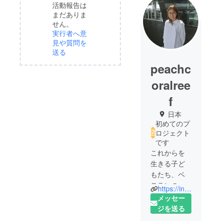
活動報告は
まだありま
せん。
実行者へ意
見や質問を
送る
peachc
oralree
f
日本
初めてのプ
ロジェクト
です
これからを
生きる子ど
もたち、ベ
テランの
https://instagram.com/peachcoralreef?r=nametag
方々にいき
メッセー
がいを持っ
ジを送る
て輝いてほ