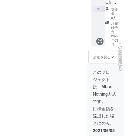
：100
ます。
日記
円）
インプ
webア
支援
レッ
プリ
者：
ション
「gran
0人
回数、
ma」内
お届
もしく
でweb
け予
はク
広告を
定：
リック
掲載致
2022
年03
回数ど
しま
こ
月
ちらか
す。 メ
の
リ
到達ま
イン
タ
ー
で保
ユー
ン
詳細を見る
を
証。
ザーは
選
択
250,000
65歳以
す
る
回
上と、
このプロ
（CPM
リーチ
ジェクト
：400
の難し
円）
い層の
は、All-or-
1000ク
方向け
Nothing方式
リック
に広告
（CPC
が出せ
です。
：100
ます。
目標金額を
円）
インプ
レッ
達成した場
ション
合にのみ、
回数、
もしく
2021/06/05
はク