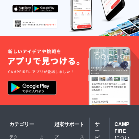
カテゴリー
起案サポート
サ
CAMP
ー
FIRE
テク
ま
プ
ス
ビ
につい