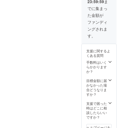
23:59:59
ま
リック
回数ど
でに集まっ
ちらか
た金額が
到達ま
で保
ファンディ
証。
ングされま
1,250,0
00回
す。
（CPM
：400
円）
支援に関するよ
5,000ク
くある質問
リック
（CPC
手数料はいく
：100
らかかります
円）
か？
目標金額に届
かなかった場
合どうなりま
すか？
支援で困った
時はどこに相
談したらいい
ですか？
ヘルプページを