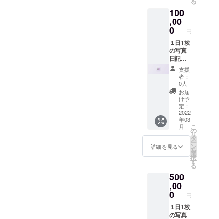
る
上と、
2,500回
100
リーチ
（CPM
の難し
,00
：400
い層の
円） 10
0
円
方向け
クリッ
に広告
１日1枚
ク
が出せ
の写真
（CPC
ます。
日記
：100
インプ
webア
円）
支援
レッ
プリ
者：
ション
「gran
0人
回数、
ma」内
お届
もしく
でweb
け予
はク
広告を
定：
リック
掲載致
2022
年03
回数ど
しま
こ
月
ちらか
す。 メ
の
リ
到達ま
イン
タ
ー
で保
ユー
ン
詳細を見る
を
証。
ザーは
選
択
25,000
65歳以
す
る
回
上と、
500
（CPM
リーチ
：400
の難し
,00
円）
い層の
0
円
100ク
方向け
リック
に広告
１日1枚
（CPC
が出せ
の写真