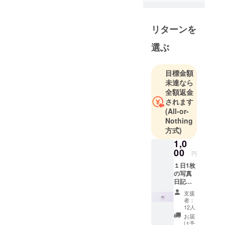
しい、多岐
にわたる活
リターンを
動を通して
社会貢献を
選ぶ
目指す活動
をしていま
目標金額
す。
未達なら
全額返金
されます
(All-or-
Nothing
方式)
1,0
00
円
１日1枚
の写真
日記
webア
支援
プリ
者：
「gran
12人
ma」内
お届
でweb
け予