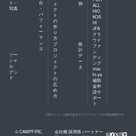
ト・
台
ェ
例
ALL
写真
・
ク
HIO
パ
ト
KOS
フ
の
HI
ォ
作
JFA
ー
り
クラ
マ
方
ウド
ン
プ
統
ファ
ス
ロ
計
ン
ソー
ジ
デ
ディ
シャ
ェ
ー
ング
ル
ク
タ
mac
グッ
ト
hi-ya
ド
の
補助
広
金申
め
請サ
方
ポー
ト
「QRコード」は株式会社デンソーウェーブの登録商標です。
© CAMPFIRE,
会社概
採用情
パートナー