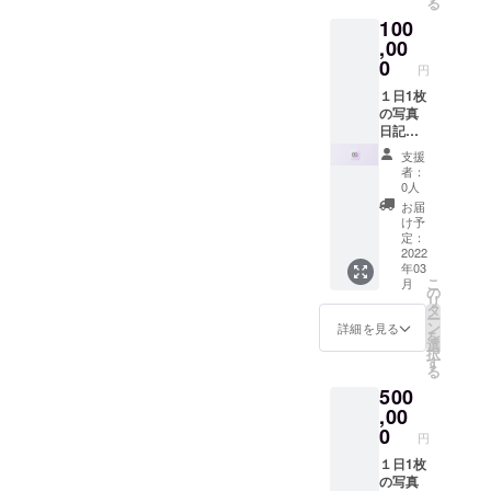
る
上と、
2,500回
100
リーチ
（CPM
の難し
,00
：400
い層の
円） 10
0
円
方向け
クリッ
に広告
１日1枚
ク
が出せ
の写真
（CPC
ます。
日記
：100
インプ
webア
円）
支援
レッ
プリ
者：
ション
「gran
0人
回数、
ma」内
お届
もしく
でweb
け予
はク
広告を
定：
リック
掲載致
2022
年03
回数ど
しま
こ
月
ちらか
す。 メ
の
リ
到達ま
イン
タ
ー
で保
ユー
ン
詳細を見る
を
証。
ザーは
選
択
25,000
65歳以
す
る
回
上と、
500
（CPM
リーチ
：400
の難し
,00
円）
い層の
0
円
100ク
方向け
リック
に広告
１日1枚
（CPC
が出せ
の写真