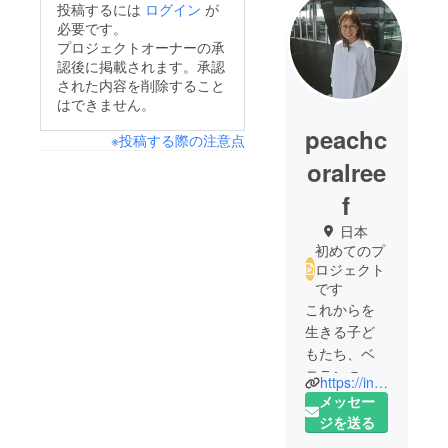
投稿するには
ログイン
が
必要です。
プロジェクトオーナーの承
認後に掲載されます。承認
された内容を削除すること
はできません。
peachc
※投稿する際の注意点
oralree
f
日本
初めてのプ
ロジェクト
です
これからを
生きる子ど
もたち、ベ
テランの
https://instagram.com/peachcoralreef?r=nametag
方々にいき
メッセー
がいを持っ
ジを送る
て輝いてほ