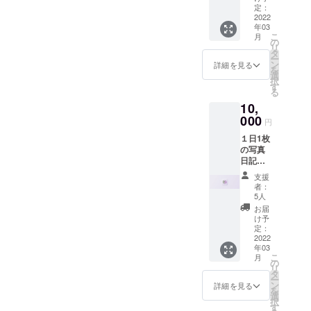
広告を
定：
掲載致
2022
年03
しま
こ
月
す。 メ
の
リ
イン
タ
ー
ユー
ン
詳細を見る
を
ザーは
選
択
65歳以
す
る
上と、
10,
リーチ
の難し
000
円
い層の
１日1枚
方向け
の写真
に広告
日記
が出せ
webア
ます。
支援
プリ
インプ
者：
「gran
レッ
5人
ma」内
ション
お届
でweb
回数、
け予
広告を
もしく
定：
掲載致
2022
はク
年03
しま
リック
こ
月
す。 メ
回数ど
の
リ
イン
ちらか
タ
ー
ユー
到達ま
ン
詳細を見る
を
ザーは
で保
選
択
65歳以
証。
す