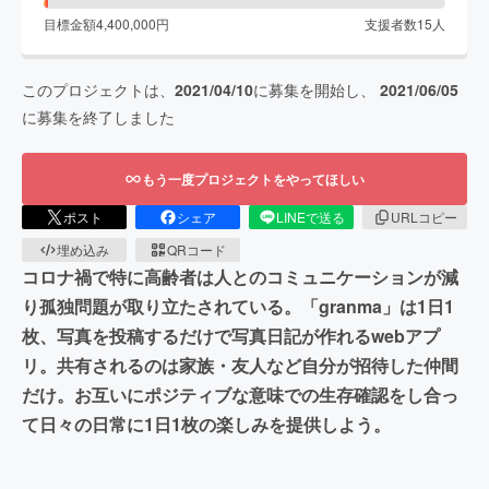
目標金額
4,400,000
円
支援者数
15
人
このプロジェクトは、
2021/04/10
に募集を開始し、
2021/06/05
に募集を終了しました
もう一度プロジェクトをやってほしい
ポスト
シェア
LINEで送る
URLコピー
埋め込み
QRコード
コロナ禍で特に高齢者は人とのコミュニケーションが減
り孤独問題が取り立たされている。「granma」は1日1
枚、写真を投稿するだけで写真日記が作れるwebアプ
リ。共有されるのは家族・友人など自分が招待した仲間
だけ。お互いにポジティブな意味での生存確認をし合っ
て日々の日常に1日1枚の楽しみを提供しよう。