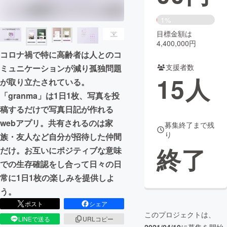
まちづくり・地域活性化
1%
目標金額は
4,400,000円
CAMPFIRE for Social Good
CAMPFIRE Creation
コロナ禍で特に高齢者は人とのコ
CAMPFIREふるさと納税
machi-ya
コミュニティ
支援者数
ミュニケーションが減り孤独問題
15
人
が取り立たされている。
「granma」は1日1枚、写真を投
稿するだけで写真日記が作れる
webアプリ。共有されるのは家
募集終了まで残
り
族・友人など自分が招待した仲間
終了
だけ。お互いにポジティブな意味
での生存確認をし合って日々の日
常に1日1枚の楽しみを提供しよ
う。
ポスト
シェア
このプロジェクトは、
LINEで送る
URLコピー