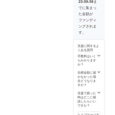
23:59:59
ま
リック
回数ど
でに集まっ
ちらか
た金額が
到達ま
で保
ファンディ
証。
ングされま
1,250,0
00回
す。
（CPM
：400
円）
支援に関するよ
5,000ク
くある質問
リック
（CPC
手数料はいく
：100
らかかります
円）
か？
目標金額に届
かなかった場
合どうなりま
すか？
支援で困った
時はどこに相
談したらいい
ですか？
ヘルプページを