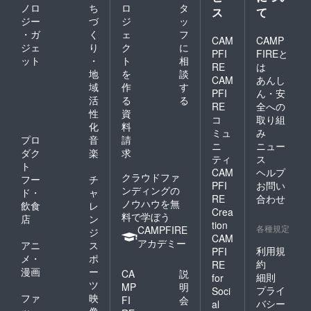
ノロ
ち
ロ
タ
ス
て
ジー
づ
ジ
ッ
・ガ
く
ェ
フ
CAM
CAMP
ジェ
り
ク
に
PFI
FIREと
ット
・
ト
相
RE
は
地
を
談
CAM
あんし
域
作
す
PFI
ん・安
活
る
る
RE
全への
性
資
コ
取り組
化
料
ミュ
み
プロ
音
請
ニ
ニュー
ダク
楽
求
ティ
ス
ト
CAM
ヘルプ
クラウドファ
フー
チ
PFI
お問い
ンディングの
ド・
ャ
RE
合わせ
ノウハウを無
飲食
レ
Crea
料で学ぼう
店
ン
tion
各種規定
CAMPFIRE
ジ
CAM
アカデミー
アニ
ス
利用規
PFI
メ・
ポ
約
RE
漫画
ー
CA
説
細則
for
ツ
MP
明
プライ
Soci
ファ
映
FI
会
バシー
al
ッ
像