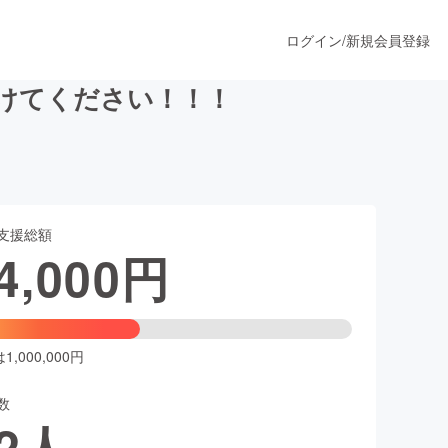
ログイン
/
新規会員登録
助けてください！！！
うすぐ公開されます
支援総額
プロダクト
4,000
円
ファッション
スポーツ
,000,000円
数
ア
ソーシャルグッド
2
人