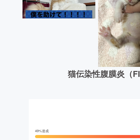
猫伝染性腹膜炎（F
49
%達成