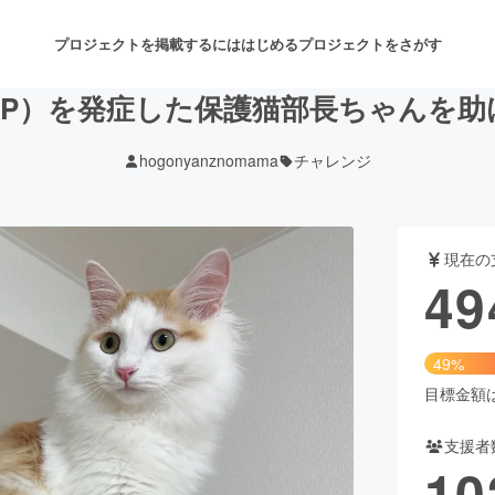
プロジェクトを掲載するには
はじめる
プロジェクトをさがす
IP）を発症した保護猫部長ちゃんを
hogonyanznomama
チャレンジ
注目のリターン
注目の新着プロジェクト
募集終了が近いプロジェクト
も
現在の
音楽
舞台・パフォーマンス
49
ゲーム・サービス開発
フード・飲食店
49%
書籍・雑誌出版
アニメ・漫画
目標金額は1
支援者
チャレンジ
ビューティー・ヘルスケ
10