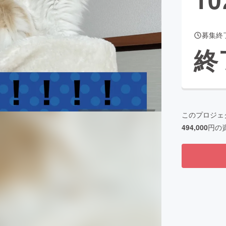
募集終
CAMPFIRE for Social Good
CAMPFIRE Creation
終
CAMPFIREふるさと納税
machi-ya
コミュニティ
このプロジェ
494,000
円の