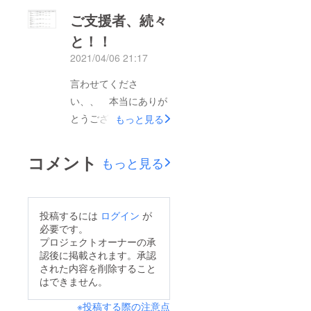
ご支援者、続々
と！！
2021/04/06 21:17
言わせてくださ
い、、 本当にありが
とうございま
もっと見る
す！！！！嬉しすぎる
ことに、、、ご支援者
コメント
もっと見る
の方々からご支援の波
が、、（号泣）初めて
の試みで右も左もわか
投稿するには
ログイン
が
らないクラウドファン
必要です。
ディング。ですけど
プロジェクトオーナーの承
認後に掲載されます。承認
も、皆様のご支援が集
された内容を削除すること
まっていることに嬉し
はできません。
い限りです、、、是非
※投稿する際の注意点
とも、皆様のお力でひ