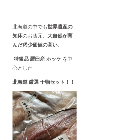
北海道の中でも
世界遺産の
知床
のお膝元、
大自然が育
んだ
稀少価値の高い
、
特級品 羅臼産 ホッケ
を中
心とした
北海道 厳選 干物セット！！