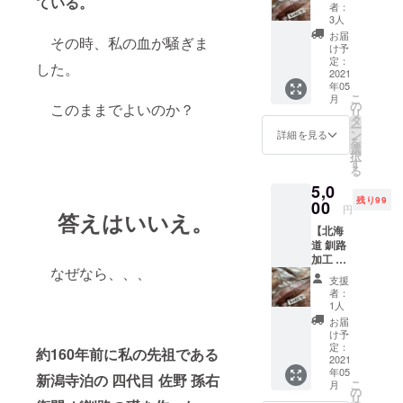
ている。
３枚
着後、
者：
➣元板前
セッ
10℃以
3人
ト】 大
下で保
➣食育インス
お届
その時、私の血が騒ぎま
真ホッ
存し、
け予
トラクター
ケ干
生もの
定：
した。
し ×3
2021
➣元組み込み
ですの
年05
枚
でなる
系ITエンジニ
こ
月
べく早
の
このままでよいのか？
リ
ア
＊送料
くお食
タ
ー
込み・
べ下さ
ン
➣元築地市場
詳細を見る
を
消費税
い。
選
仲卸
択
込 *クー
す
る
➣守成クラブ
ル冷凍
5,0
宅急便
（赤）
残り99
にての
00
円
➣地域街起こ
答えはいいえ。
お届け
【北海
となり
し隊
道 釧路
ます。
加工 漬
到着
なぜなら、、、
魚セッ
後、-3
支援
ト】 漬
℃以下
者：
魚 ×3
で保存
1人
枚
し、な
お届
（例：
るべく
け予
味醂
早くお
定：
約160年前に私の先祖である
漬、味
2021
食べ下
年05
噌漬、
さい。
新潟寺泊の 四代目 佐野 孫右
こ
月
糠
漬魚の
の
リ
漬）