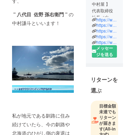
す、
中村屋 】
代表取締役
” 八代目 佐野 孫右衛門 ”
の
社長／水産
https://www.instagram.com/kento.nakamura0424/?hl=ja
中村謙斗といいます！
仲卸小売
https://wstkg5348402000.wixsite.com/nakamuraya
八代目 佐野
https://www.nakamuraya.online/
https://www.instagram.com/nakamuraya_official/?hl=ja
孫右衛門（
https://www.facebook.com/kento.nakamura.1650
中村 謙斗 )
メッセー
ジを送る
🐟お仕事
➣漁協・漁師
と大卸、仲
卸を繋ぐ
リターンを
➣水産加工と
選ぶ
ECコンサル
を繋ぐ
➣水産物の
目標金額
ネット販売
未達でも
私が地元である釧路に住み
➣飲食店のコ
リターン
が届きま
ンサルティ
続けていたら、今の釧路や
す
(All-in
ング
北海道のひがし側の衰退は
方式)