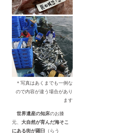
＊写真はあくまでも一例な
ので内容が違う場合があり
ます
世界遺産の知床
のお膝
元、
大自然が育んだ海そこ
にある街が羅臼
（らう