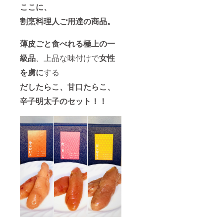
ここに、
割烹料理人ご用達の商品。
薄皮ごと食べれる極上の一
級品
、上品な味付けで
女性
を虜に
する
だしたらこ、甘口たらこ、
辛子明太子のセット！！