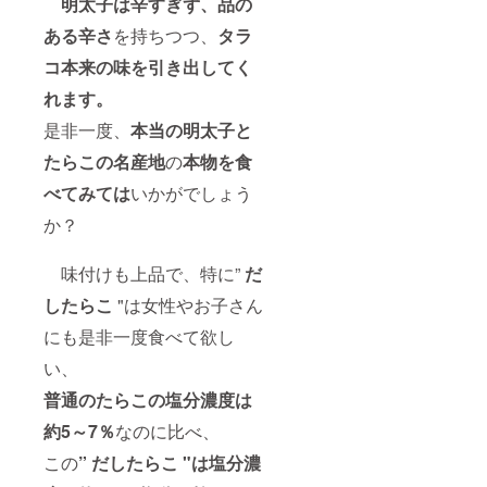
明太子は辛すぎず、品の
ある辛さ
を持ちつつ、
タラ
コ本来の味を引き出してく
れます。
是非一度、
本当の明太子と
たらこの名産地
の
本物を食
べてみては
いかがでしょう
か？
味付けも上品で、特に”
だ
したらこ
"は女性やお子さん
にも是非一度食べて欲し
い、
普通のたらこの塩分濃度は
約5～7％
なのに比べ、
この
” だしたらこ "は塩分濃