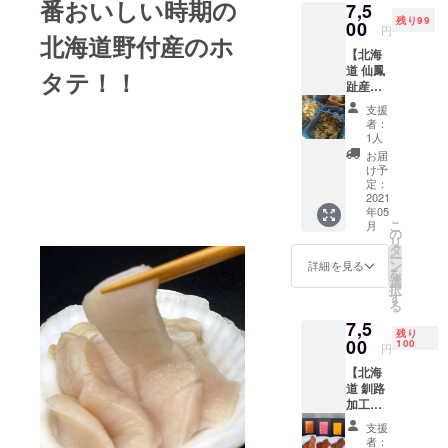
番おいしい時期
の
7,5
使って
くお食
残り99
いる
00
べ下さ
円
北海道野付産の
ホ
為、 贈
い。
【北海
答用に
道 仙鳳
使われ
タテ！！
趾産】
ている
（せん
品質に
支援
ぽう
なって
者：
し） 特
おり、
1人
大 ” 活 ”
お買い
お届
殻付き
得で
け予
生ガキ
す。 ＊
定：
15個
2021
送料込
年05
入 Ｌ
み・消
こ
月
Ｌサイ
費税込 *
の
リ
ズ
クール
タ
ー
冷凍宅
ン
詳細を見る
を
急便に
選
択
1個200
てのお
す
る
ｇ～250
届けと
7,5
ｇ位
なりま
残り
＊送
00
す。 到
100
円
料込
着
【北海
み・消
後、-3
道 釧路
費税込 *
℃以下
加工】
クール
で保存
謹製 辛
宅急便
し、な
支援
子明太
にての
るべく
者：