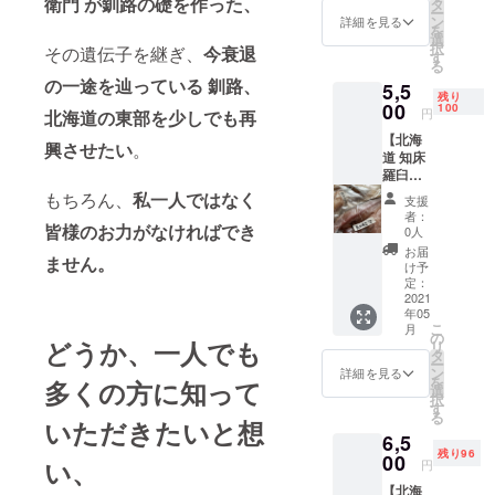
衛門 が釧路の礎
を作った、
産地は
タ
ー
羅臼と
ン
詳細を見る
を
＊送料
異なり
選
択
その遺伝子を継ぎ、
今衰退
込み・
ます。
す
る
消費税
写真は
の一途を辿っている 釧路、
5,5
込 *クー
イメー
残り
ル冷凍
00
ジで
100
円
北海道の東部を少しでも再
宅急便
す。 真
【北海
にての
ホッケ
興させたい
。
道 知床
お届け
干し以
羅臼産
となり
外は
真ホッ
ます。
もちろん、
私一人ではなく
入って
支援
ケ込
到着
いませ
者：
セッ
皆様のお力がなければでき
後、-3
ん。
0人
ト】 特
℃以下
お届
ません。
大 真
で保存
け予
ホッケ
し、な
定：
干し ×
2021
るべく
年05
１
早くお
こ
月
枚
食べ下
の
どうか、一人でも
リ
特
さい。
タ
ー
製 漬
漬魚の
ン
詳細を見る
を
多くの方に知って
魚
産地は
選
択
×
羅臼と
す
る
３枚
いただきたいと想
異なり
6,5
（例：
ます。
残り96
味噌
00
写真は
い、
円
漬、味
イメー
【北海
醂漬、
ジで