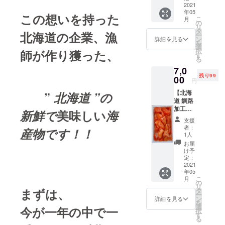
10個
2021
生もの
ジで
年05
入 Ｌ
ですの
す。
この想いを持った
こ
月
Ｌサイ
でなる
の
リ
ズ
べく早
タ
北海道の企業、漁
ー
くお食
ン
詳細を見る
を
べ下さ
選
択
師が作り獲った、
1個200
い。
す
る
ｇ～250
7,0
ｇ位
残り99
＊送
00
円
料込
【北海
み・消
”
北海道 ”の
道 釧路
費税込 *
加工】
クール
新鮮で
美味しい
海
たっぷ
宅急便
支援
り " １
にての
者：
産物です！！
ｋｇ "
お届け
1人
！！ 切
となり
お届
子 辛
ます。
け予
子明太
到着
定：
子 or 甘
2021
後、
年05
口たら
10℃以
こ
月
こ or だ
下で保
の
リ
したら
存し、
まずは、
タ
ー
こ 特級
生もの
ン
詳細を見る
を
のタラ
ですの
選
今が一年の中で一
択
コの原
でなる
す
る
料を
べく早