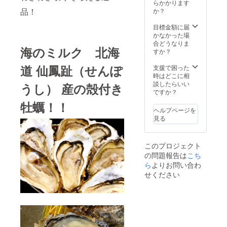
らかかります
品！
か？
目標金額に届
かなかった場
合どうなりま
海のミルク
北海
すか？
道 仙鳳趾
（せんぽ
支援で困った
時はどこに相
談したらいい
うし）
産の殻付き
ですか？
牡蠣！！
ヘルプページを
見る
このプロジェクト
の問題報告は
こち
ら
よりお問い合わ
せください