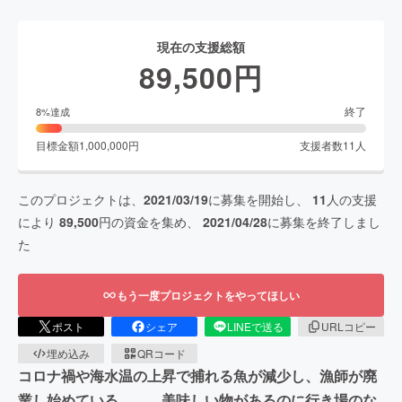
現在の支援総額
89,500
円
終了
8
%達成
目標金額
1,000,000
円
支援者数
11
人
このプロジェクトは、
2021/03/19
に募集を開始し、
11
人の支援
により
89,500
円の資金を集め、
2021/04/28
に募集を終了しまし
た
もう一度プロジェクトをやってほしい
ポスト
シェア
LINEで送る
URLコピー
埋め込み
QRコード
コロナ禍や海水温の上昇で捕れる魚が減少し、漁師が廃
業し始めている、、、美味しい物があるのに行き場のな