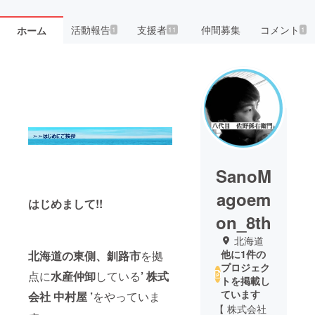
活動報告
支援者
仲間募集
コメント
ホーム
1
11
1
SanoM
agoem
はじめまして!!
on_8th
北海道
他に1件の
北海道の東側、
釧路市
を拠
プロジェク
点に
水産仲卸
している
’ 株式
トを掲載し
ています
会社 中村屋 ’
をやっていま
【 株式会社