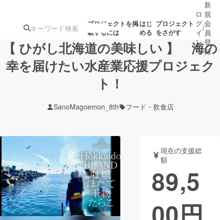
新
ロ
規
グ
会
プロジェクトを掲
はじ
プロジェクト
/
載するには
める
をさがす
イ
員
ン
登
【 ひがし北海道の美味しい 】 海の
録
幸を届けたい水産業応援プロジェク
ト！
人気のプロ
注目のリ
注目の新着プロ
募集終了が近いプ
もうすぐ公開
ジェクト
ターン
ジェクト
ロジェクト
されます
SanoMagoemon_8th
フード・飲食店
アート・写真
音楽
現在の支援総
テクノロジー・ガジェット
ゲーム・サ
額
89,5
映像・映画
書籍・雑誌
00
円
ビジネス・起業
チャレンジ