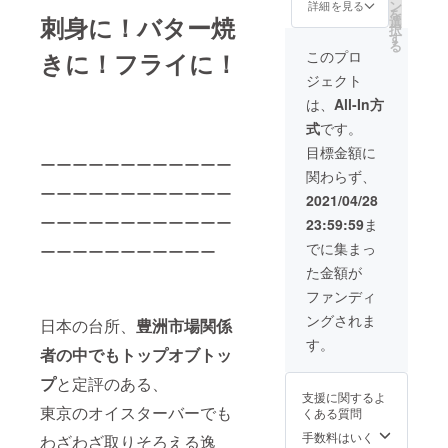
ジで
ン
詳細を見る
を
刺身に！バター焼
す。 だ
選
択
1個200
したら
す
る
ｇ～250
こは無
きに！フライに！
このプロ
ｇ位
着色に
ジェクト
＊送
なりま
料込
す。
は、
All-In方
み・消
式
です。
費税込 *
クール
目標金額に
ーーーーーーーーーーーー
宅急便
関わらず、
にての
ーーーーーーーーーーーー
お届け
2021/04/28
となり
ーーーーーーーーーーーー
23:59:59
ま
ます。
到着
でに集まっ
ーーーーーーーーーーー
後、
た金額が
10℃以
下で保
ファンディ
存し、
ングされま
生もの
日本の台所、
豊洲市場関係
ですの
す。
者の中でもトップオブトッ
でなる
べく早
プ
と定評のある、
くお食
支援に関するよ
べ下さ
東京のオイスターバーでも
くある質問
い。
手数料はいく
わざわざ取りそろえる逸