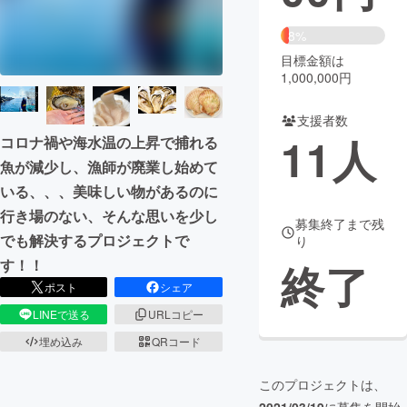
まちづくり・地域活性化
8%
目標金額は
1,000,000円
CAMPFIRE for Social Good
CAMPFIRE Creation
CAMPFIREふるさと納税
machi-ya
コミュニティ
支援者数
11
人
コロナ禍や海水温の上昇で捕れる
魚が減少し、漁師が廃業し始めて
いる、、、美味しい物があるのに
行き場のない、そんな思いを少し
募集終了まで残
でも解決するプロジェクトで
り
す！！
終了
ポスト
シェア
LINEで送る
URLコピー
埋め込み
QRコード
このプロジェクトは、