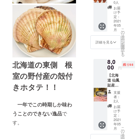
子・た
お届け
早くお
0人
らこ・
となり
食べ下
お届
だした
ます。
さい。
け予
らこ
到着
定：
写真は
セッ
2021
後、
イメー
年05
ト
10℃以
ジで
こ
月
下で保
の
す。 だ
リ
＊送料
存し、
タ
したら
ー
込み・
生もの
ン
こは無
詳細を見る
を
消費税
ですの
選
着色に
択
込 *クー
でなる
す
なりま
る
ル冷凍
べく早
す。
8,0
宅急便
くお食
北海道の東側 根
残り98
にての
00
べ下さ
円
お届け
い。
室の野付産の殻付
【北海
となり
道 仙鳳
ます。
きホタテ！！
趾産】
到着
（せん
後、-3
支援
ぽう
℃以下
者：
し） 特
で保存
2人
一年で
この時期しか味わ
大 ” 活 ”
し、な
お届
殻付き
るべく
け予
うことのできない逸品
で
生ガキ
早くお
定：
20個
2021
食べ下
す。
年05
入 Ｌ
さい。
こ
月
Ｌサイ
写真は
の
リ
ズ
イメー
タ
ー