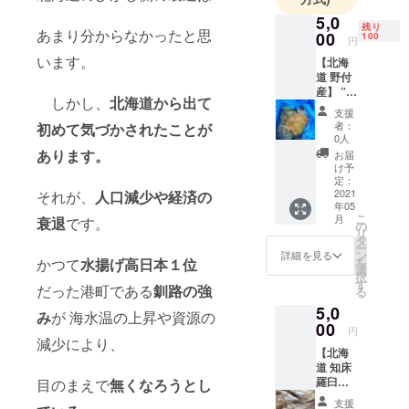
5,0
⚔八代目佐野
残り
あまり分からなかったと思
00
100
円
孫右衛門
います。
【北海
襲名
道 野付
➣四代目 佐
産】 ”
しかし、
北海道から出て
野孫右衛
活 ” 殻
支援
付きホ
門 末裔
者：
初めて気づかされたことが
タテ 10
0人
（北海道
個
あります。
お届
釧路地域の
入
け予
定：
礎を作った
2021
それが、
人口減少や経済の
人）
年05
1個
こ
月
衰退
です。
200ｇ～
➣天明年間
の
リ
350ｇ
タ
（1781年）
ー
位
ン
詳細を見る
かつて
水揚げ高日本１位
を
➣新聞に記事
＊送料
選
択
込み・
す
やコラム掲
だった港町である
釧路の強
る
消費税
載
5,0
込 *クー
み
が 海水温の上昇や資源の
ル宅急
00
円
便にて
減少により、
✈略歴
【北海
のお届
➣釧路生まれ
道 知床
けとな
羅臼産
目のまえで
無くなろうとし
りま
釧路育ち
ホッケ
す。 到
支援
時々東京