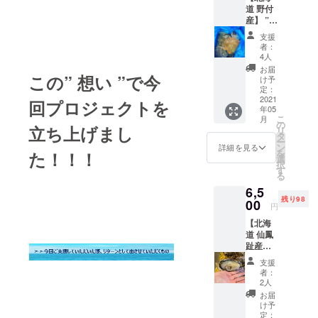
道 野付
糠漬）
す。 真
産】 ”
＊送
ホッケ
活 ” 殻
料込
干しは
支援
付きホ
み・消
入って
者：
タテ 20
費税込 *
いませ
4人
個
クール
ん、
お届
この” 想い ”
で今
入
冷凍宅
け予
急便に
定：
2021
てのお
回プロジェクトを
年05
1個に
届けと
こ
月
つき200
なりま
の
立ち上げまし
リ
ｇ～350
す。 到
タ
ー
ｇ位
着
ン
詳細を見る
を
た！！！
＊送
後、-3
選
択
料込
℃以下
す
る
み・消
で保存
6,5
費税込 *
し、な
残り98
クール
00
るべく
円
宅急便
早くお
【北海
にての
食べ下
道 仙鳳
お届け
さい。
趾産】
となり
漬魚の
（せん
ます。
産地は
支援
ぽう
到着
羅臼と
者：
し） 特
後、
異なり
2人
大 ” 活 ”
10℃以
ます。
お届
殻付き
下で保
写真は
け予
生ガキ
存し、
定：
イメー