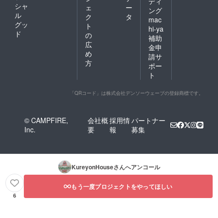
ディ
シャ
ェ
ー
ング
ル
ク
タ
mac
グッ
ト
hi-ya
ド
の
補助
広
金申
め
請サ
方
ポー
ト
「QRコード」は株式会社デンソーウェーブの登録商標です。
© CAMPFIRE,
会社概
採用情
パートナー
Inc.
要
報
募集
KureyonHouse
さんへアンコール
もう一度プロジェクトをやってほしい
6