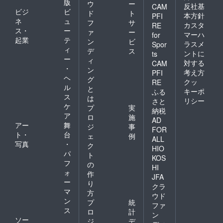
版
ウ
ー
反社基
CAM
ビジ
ビ
ド
ト
本方針
PFI
ネ
ュ
フ
サ
カスタ
RE
ス・
ー
ァ
ー
マーハ
for
起業
テ
ン
ビ
ラスメ
Spor
ィ
デ
ス
ントに
ts
ー
ィ
対する
CAM
・
ン
考え方
PFI
ヘ
グ
クッ
RE
ル
と
キーポ
ふる
ス
は
リシー
さと
ケ
プ
実
納税
ア
ロ
施
AD
アー
舞
ジ
事
FOR
ト・
台
ェ
例
ALL
写真
・
ク
HIO
パ
ト
KOS
フ
の
HI
ォ
作
JFA
ー
り
クラ
マ
方
ウド
ン
プ
統
ファ
ス
ロ
計
ン
ソー
ジ
デ