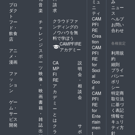
ミュ
み
プロ
音
請
ニ
ニュー
ダク
楽
求
ティ
ス
ト
CAM
ヘルプ
クラウドファ
フー
チ
PFI
お問い
ンディングの
ド・
ャ
RE
合わせ
ノウハウを無
飲食
レ
Crea
料で学ぼう
店
ン
tion
各種規定
CAMPFIRE
ジ
CAM
アカデミー
アニ
ス
利用規
PFI
メ・
ポ
約
RE
漫画
ー
CA
説
細則
for
ツ
MP
明
プライ
Soci
ファ
映
FI
会
バシー
al
ッ
像
RE
・
ポリ
Goo
ショ
・
ア
相
シー
d
ン
映
カ
談
特定商
CAM
画
デ
会
取引法
PFI
ゲー
書
ミ
に基づ
RE
ム・
籍
ー
く表記
for
サー
・
と
情報セ
Ente
ビス
雑
は
キュリ
rtain
開発
誌
ク
サ
ティ方
men
出
ラ
ポ
針
t