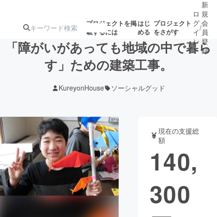
新
ロ
規
グ
会
プロジェクトを掲
はじ
プロジェクト
/
載するには
める
をさがす
イ
員
ン
登
「障がいがあっても地域の中で暮ら
録
す」ための建築工事。
人気のプロ
注目のリ
注目の新着プロ
募集終了が近いプ
もうすぐ公開
KureyonHouse
ソーシャルグッド
ジェクト
ターン
ジェクト
ロジェクト
されます
アート・写真
音楽
現在の支援総
額
140,
テクノロジー・ガジェット
ゲーム・サ
300
映像・映画
書籍・雑誌
ビジネス・起業
チャレンジ