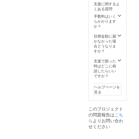
支援に関するよ
い「昼間の
くある質問
兄弟」とし
手数料はいく
て過ごして
らかかります
います。グ
か？
ループホー
目標金額に届
ムで過ごし
かなかった場
ている方々
合どうなりま
すか？
もいます。
小さい時か
支援で困った
時はどこに相
ら一緒に過
談したらいい
ごしている
ですか？
のでみんな
仲良しで
ヘルプページを
見る
す。
このプロジェクト
の問題報告は
こち
ら
よりお問い合わ
せください