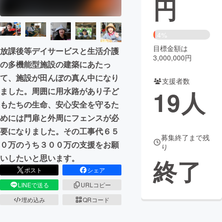
円
まちづくり・地域活性化
4%
目標金額は
CAMPFIRE for Social Good
CAMPFIRE Creation
放課後等デイサービスと生活介護
3,000,000円
の多機能型施設の建築にあたっ
CAMPFIREふるさと納税
machi-ya
コミュニティ
て、施設が田んぼの真ん中になり
支援者数
19
人
ました。周囲に用水路があり子ど
もたちの生命、安心安全を守るた
めには門扉と外周にフェンスが必
要になりました。その工事代６５
募集終了まで残
０万のうち３００万の支援をお願
り
いしたいと思います。
終了
ポスト
シェア
LINEで送る
URLコピー
埋め込み
QRコード