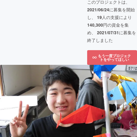
このプロジェクトは、
2021/06/24
に募集を開始
し、
19
人の支援により
140,300
円の資金を集
め、
2021/07/31
に募集を
終了しました
もう一度プロジェク
トをやってほしい