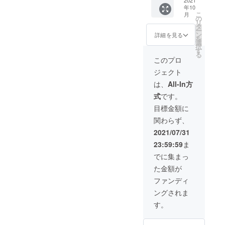
が書い
2021
仕事の合間
年10
たお礼
をぬって交
こ
月
状の手
の
リ
代で子ども
紙 ・特
タ
ー
定非営
たちを見な
ン
詳細を見る
を
利活動
選
がら「遊び
択
法人く
す
る
場」をつ
れよん
このプロ
はうす
くったとこ
ジェクト
広報誌
ろから始ま
「結」
は、
All-In方
※カ
りました。
式
です。
レン
今では、ど
ダーは1
目標金額に
んな障害の
月始ま
関わらず、
り、サ
ある子ども
イズは
2021/07/31
たちも一緒
A3のリ
23:59:59
ま
に過ごして
ングハ
ンガー
います。高
でに集まっ
タイプ
等部を卒業
た金額が
のもの
となり
するとまた
ファンディ
ます。
一緒に生活
ングされま
介護や就労
す。
継続支援型
事業所に通