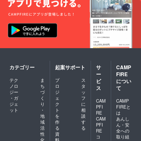
カテゴリー
起案サポート
サ
CAMP
ー
FIRE
テク
ま
プ
ス
ビ
につい
ノロ
ち
ロ
タ
ス
て
ジー
づ
ジ
ッ
・ガ
く
ェ
フ
CAM
CAMP
ジェ
り
ク
に
PFI
FIREと
ット
・
ト
相
RE
は
地
を
談
CAM
あんし
域
作
す
PFI
ん・安
活
る
る
RE
全への
性
資
コ
取り組
化
料