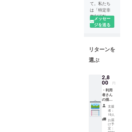
て。私たち
は「特定非
営利活動法
メッセー
人くれよん
ジを送る
はうす」と
いいます。
私たちが誕
リターンを
生したのは
１９９９年
選ぶ
でした。
自閉症児を
育てている
2,8
お母さんた
00
円
ちが、自分
・利用
の子どもた
者さん
の描い
ちにも、親
た絵で
支援
の手を離れ
作られ
者：
て遊べると
たカレ
19人
ンダー
ころが欲し
お届
・利用
け予
いと願い、
者さん
定：