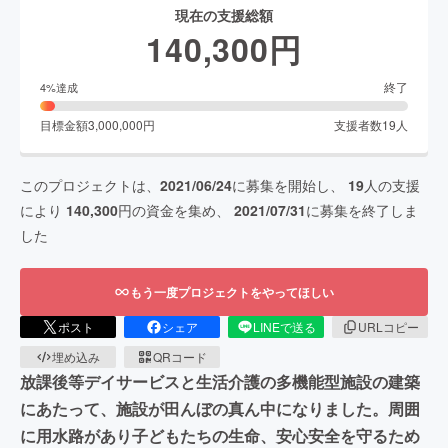
現在の支援総額
140,300
円
終了
4
%達成
目標金額
3,000,000
円
支援者数
19
人
このプロジェクトは、
2021/06/24
に募集を開始し、
19
人の支援
により
140,300
円の資金を集め、
2021/07/31
に募集を終了しま
した
もう一度プロジェクトをやってほしい
ポスト
シェア
LINEで送る
URLコピー
埋め込み
QRコード
放課後等デイサービスと生活介護の多機能型施設の建築
にあたって、施設が田んぼの真ん中になりました。周囲
に用水路があり子どもたちの生命、安心安全を守るため