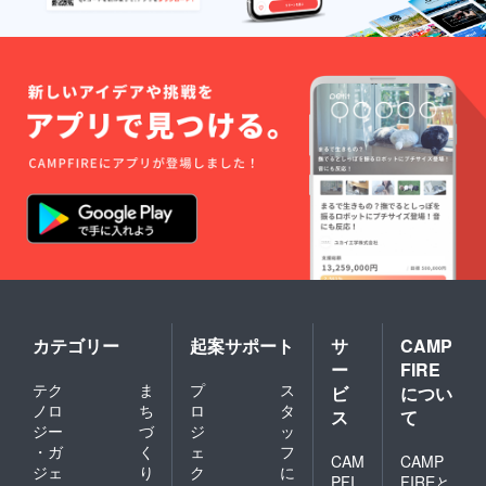
カテゴリー
起案サポート
サ
CAMP
ー
FIRE
テク
ま
プ
ス
ビ
につい
ノロ
ち
ロ
タ
ス
て
ジー
づ
ジ
ッ
・ガ
く
ェ
フ
CAM
CAMP
ジェ
り
ク
に
PFI
FIREと