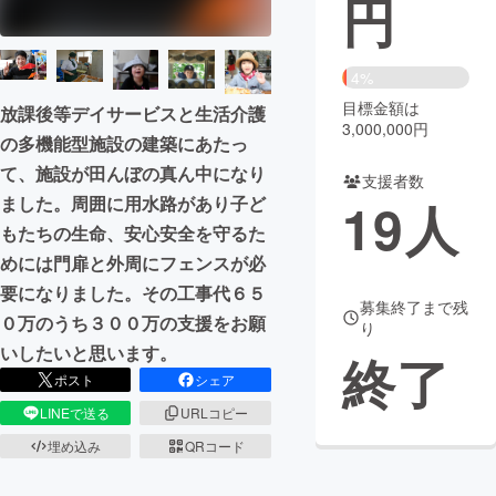
円
まちづくり・地域活性化
4%
目標金額は
CAMPFIRE for Social Good
CAMPFIRE Creation
放課後等デイサービスと生活介護
3,000,000円
の多機能型施設の建築にあたっ
CAMPFIREふるさと納税
machi-ya
コミュニティ
て、施設が田んぼの真ん中になり
支援者数
19
人
ました。周囲に用水路があり子ど
もたちの生命、安心安全を守るた
めには門扉と外周にフェンスが必
要になりました。その工事代６５
募集終了まで残
０万のうち３００万の支援をお願
り
いしたいと思います。
終了
ポスト
シェア
LINEで送る
URLコピー
埋め込み
QRコード