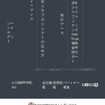
ォ
作
JFA
ー
り
クラ
マ
方
ウド
ン
プ
統
ファ
ス
ロ
計
ン
ソー
ジ
デ
ディ
シャ
ェ
ー
ング
ル
ク
タ
mac
グッ
ト
hi-ya
ド
の
補助
広
金申
め
請サ
方
ポー
ト
「QRコード」は株式会社デンソーウェーブの登録商標です。
© CAMPFIRE,
会社概
採用情
パートナー
Inc.
要
報
募集
KureyonHouse
さんへアンコール