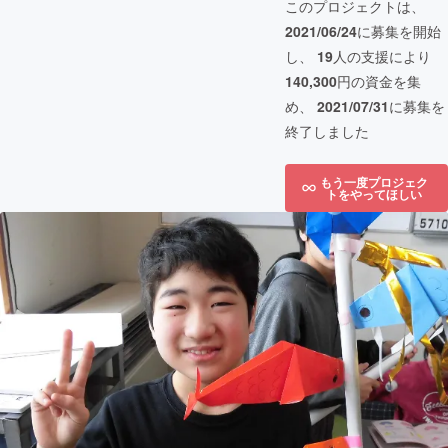
このプロジェクトは、
2021/06/24
に募集を開始
し、
19
人の支援により
140,300
円の資金を集
め、
2021/07/31
に募集を
終了しました
もう一度プロジェク
トをやってほしい