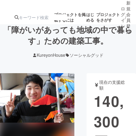
新
ロ
規
グ
会
プロジェクトを掲
はじ
プロジェクト
/
載するには
める
をさがす
イ
員
ン
登
「障がいがあっても地域の中で暮ら
録
す」ための建築工事。
人気のプロ
注目のリ
注目の新着プロ
募集終了が近いプ
もうすぐ公開
KureyonHouse
ソーシャルグッド
ジェクト
ターン
ジェクト
ロジェクト
されます
アート・写真
音楽
現在の支援総
額
140,
テクノロジー・ガジェット
ゲーム・サ
300
映像・映画
書籍・雑誌
ビジネス・起業
チャレンジ