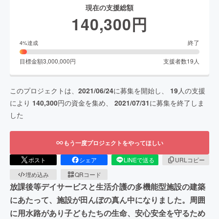
現在の支援総額
140,300
円
終了
4
%達成
目標金額
3,000,000
円
支援者数
19
人
このプロジェクトは、
2021/06/24
に募集を開始し、
19
人の支援
により
140,300
円の資金を集め、
2021/07/31
に募集を終了しま
した
もう一度プロジェクトをやってほしい
ポスト
シェア
LINEで送る
URLコピー
埋め込み
QRコード
放課後等デイサービスと生活介護の多機能型施設の建築
にあたって、施設が田んぼの真ん中になりました。周囲
に用水路があり子どもたちの生命、安心安全を守るため