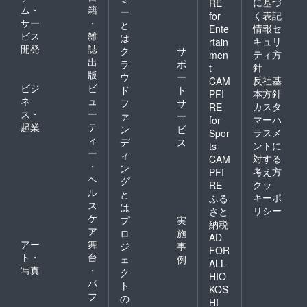
に基づ
RE
ム・
籍
ー
く表記
for
サー
・
と
情報セ
Ente
ビス
雑
は
キュリ
rtain
開発
誌
ク
サ
ティ方
men
出
ラ
ポ
針
t
版
ウ
ー
反社基
CAM
ビジ
ビ
ド
ト
本方針
PFI
ネ
ュ
フ
サ
カスタ
RE
ス・
ー
ァ
ー
マーハ
for
起業
テ
ン
ビ
ラスメ
Spor
ィ
デ
ス
ントに
ts
ー
ィ
対する
CAM
・
ン
考え方
PFI
ヘ
グ
クッ
RE
ル
と
キーポ
ふる
ス
は
リシー
さと
ケ
プ
実
納税
ア
ロ
施
AD
アー
舞
ジ
事
FOR
ト・
台
ェ
例
ALL
写真
・
ク
HIO
パ
ト
KOS
フ
の
HI