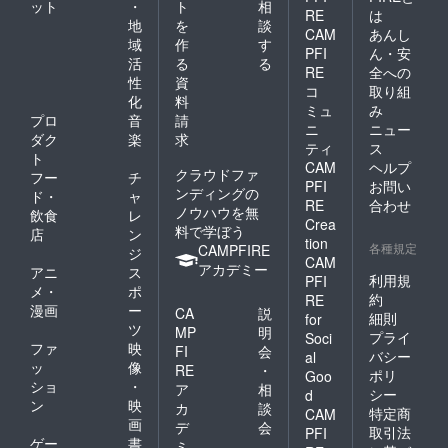
ット
・
ト
相
RE
は
地
を
談
CAM
あんし
域
作
す
PFI
ん・安
活
る
る
RE
全への
性
資
コ
取り組
化
料
ミュ
み
プロ
音
請
ニ
ニュー
ダク
楽
求
ティ
ス
ト
CAM
ヘルプ
クラウドファ
フー
チ
PFI
お問い
ンディングの
ド・
ャ
RE
合わせ
ノウハウを無
飲食
レ
Crea
料で学ぼう
店
ン
tion
各種規定
CAMPFIRE
ジ
CAM
アカデミー
アニ
ス
利用規
PFI
メ・
ポ
約
RE
漫画
ー
CA
説
細則
for
ツ
MP
明
プライ
Soci
ファ
映
FI
会
バシー
al
ッ
像
RE
・
ポリ
Goo
ショ
・
ア
相
シー
d
ン
映
カ
談
特定商
CAM
画
デ
会
取引法
PFI
ゲー
書
ミ