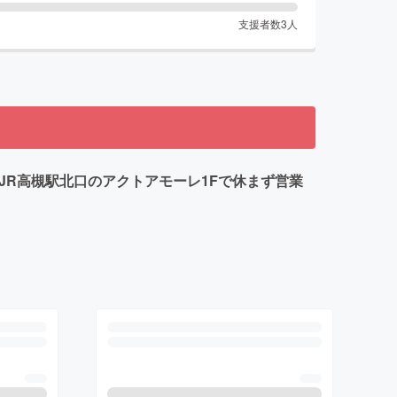
支援者数
3
人
JR高槻駅北口のアクトアモーレ1Fで休まず営業