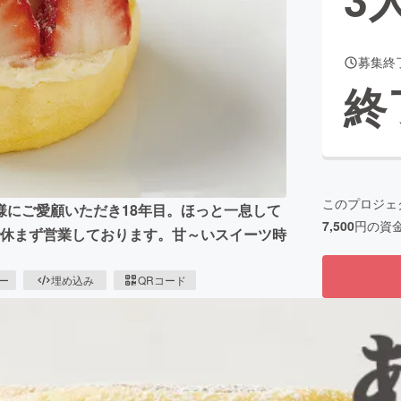
募集終
CAMPFIRE for Social Good
CAMPFIRE Creation
終
CAMPFIREふるさと納税
machi-ya
コミュニティ
このプロジェ
様にご愛顧いただき18年目。ほっと一息して
7,500
円の資
で休まず営業しております。甘～いスイーツ時
ピー
埋め込み
QRコード