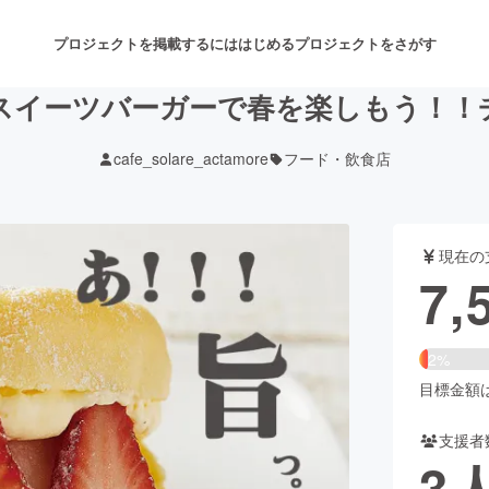
プロジェクトを掲載するには
はじめる
プロジェクトをさがす
スイーツバーガーで春を楽しもう！！
cafe_solare_actamore
フード・飲食店
注目のリターン
注目の新着プロジェクト
募集終了が近いプロジェクト
も
現在の
音楽
舞台・パフォーマンス
7,
ゲーム・サービス開発
フード・飲食店
2%
書籍・雑誌出版
アニメ・漫画
目標金額は3
支援者
チャレンジ
ビューティー・ヘルスケ
3