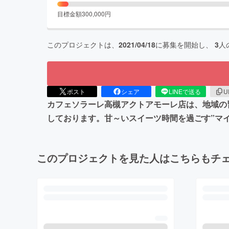
目標金額
300,000
円
このプロジェクトは、
2021/04/18
に募集を開始し、
3
人
ポスト
シェア
LINEで送る
U
カフェソラーレ高槻アクトアモーレ店は、地域の
しております。甘～いスイーツ時間を過ごす”マ
このプロジェクトを見た人はこちらもチ