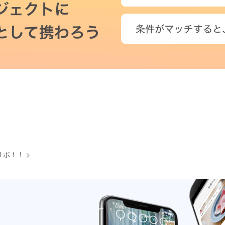
サポ！！
>