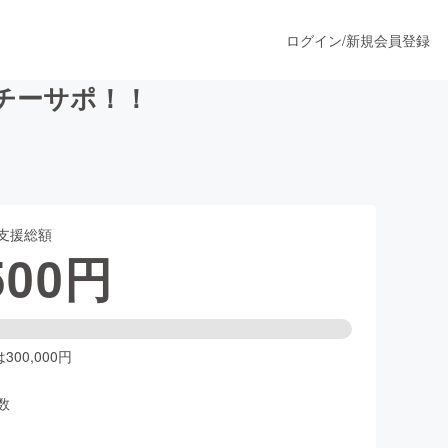
ログイン
/
新規会員登録
チーサポ！！
うすぐ公開されます
支援総額
プロダクト
500
円
ファッション
スポーツ
00,000円
数
ア
ソーシャルグッド
人