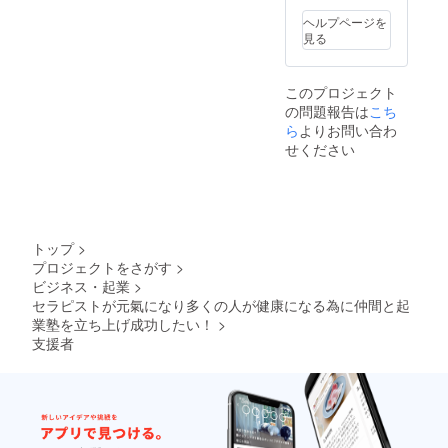
けとる
解決方
ことが
ヘルプページを
法を探
多くな
見る
して目
ります
標設定
が、個
②プロ
別受講
このプロジェクト
グラム
がご希
の問題報告は
こち
２（基
望の方
本講
ら
よりお問い合わ
は、遠
座） 強
慮なく
せください
み発掘
その旨
ワーク
をお申
②➡自
し出く
己棚卸
ださ
して才
い。 備
能発揮
考：
トップ
>
する ③
「All in
プロジェクトをさがす
>
プログ
方式」
ビジネス・起業
>
ラム３
必ず実
（基本
セラピストが元氣になり多くの人が健康になる為に仲間と起
行しま
講座）
す。
業塾を立ち上げ成功したい！
>
ポジ
支援者
ショニ
ング
③➡競
合に勝
つポジ
ショニ
ング ④