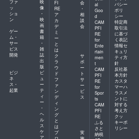
ファ
映
FI
会
バシー
al
ッ
像
RE
・
ポリ
Goo
ショ
・
ア
相
シー
d
ン
映
カ
談
特定商
CAM
画
デ
会
取引法
PFI
ゲー
書
ミ
に基づ
RE
ム・
籍
ー
く表記
for
サー
・
と
情報セ
Ente
ビス
雑
は
キュリ
rtain
開発
誌
ク
サ
ティ方
men
出
ラ
ポ
針
t
版
ウ
ー
反社基
CAM
ビジ
ビ
ド
ト
本方針
PFI
ネ
ュ
フ
サ
カスタ
RE
ス・
ー
ァ
ー
マーハ
for
起業
テ
ン
ビ
ラスメ
Spor
ィ
デ
ス
ントに
ts
ー
ィ
対する
CAM
・
ン
考え方
PFI
ヘ
グ
クッ
RE
ル
と
キーポ
ふる
ス
は
リシー
さと
ケ
プ
実
納税
ア
ロ
施