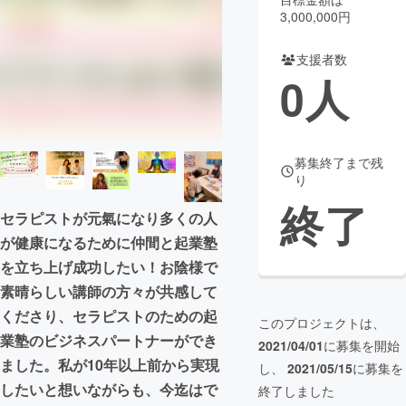
3,000,000円
まちづくり・地域活性化
支援者数
0
人
CAMPFIRE for Social Good
CAMPFIRE Creation
CAMPFIREふるさと納税
machi-ya
コミュニティ
募集終了まで残
り
終了
セラピストが元氣になり多くの人
が健康になるために仲間と起業塾
を立ち上げ成功したい！お陰様で
素晴らしい講師の方々が共感して
くださり、セラピストのための起
このプロジェクトは、
業塾のビジネスパートナーができ
2021/04/01
に募集を開始
ました。私が10年以上前から実現
し、
2021/05/15
に募集を
したいと想いながらも、今迄はで
終了しました