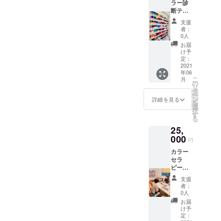
ラー診
オーラ
キャッ
プロと
ティン
断テン
ソーマ
チコ
して一
グの７
プレー
のカ
ピー集
番大切
原則に
支援
ト
ラーセ
です。
な仕事
ついて
者：
（PDF
ラピー
「誰
0人
です
も、 こ
）提供
をベー
に」
が、で
ちらの
お届
と カ
スのオ
「何
け予
は、そ
EBOOK
ラーセ
リジナ
定：
を」
のため
テキス
ラピー
2021
ルで
「どの
にどう
トで、
年06
コンサ
す。 あ
よう
すれば
初心者
こ
月
ルテー
なたが
の
に」伝
よいの
の方に
リ
ション
選んだ
タ
える
でしょ
もわか
ー
90分×１
選んだ
ン
か？が
詳細を見る
うか？
りやす
を
回（予
色から
選
重要で
こちら
くお伝
択
約制）
深層心
す
す。 備
の
えして
る
（個別
理から
考：
EBOOK
おりま
25,
マン
読み解
「All in
テキス
す。 備
ツーマ
000
いてい
方式」
トの中
考：
円
ンで提
きま
必ず実
に、そ
「All in
カラー
供） オ
す。 オ
行しま
の答え
方式」
セラ
ンライ
ンライ
す。
があり
必ず実
ピーコ
ン
ン
ます。
行しま
ンサル
ZOOM
ZOOM
備考：
す。
支援
テー
で受講
で、受
者：
「All in
ション
日時を
講され
0人
方式」
90分×3
調整し
る日時
お届
必ず実
回セッ
てご提
を、調
け予
行しま
ト（予
供しま
定：
整して
す。