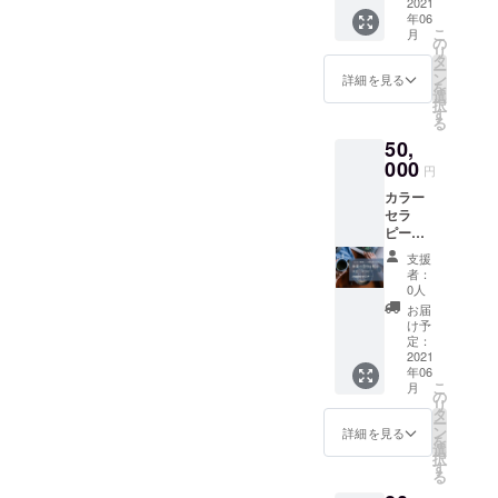
約制）
2021
す。 英
提供し
年06
（個別
国オー
ます。
こ
月
マン
ラソー
の
他の方
リ
ツーマ
マのカ
タ
と日程
ー
ンで提
ラーセ
ン
が合え
詳細を見る
を
供）
ラピー
選
ば、グ
択
オンラ
セッ
す
ループ
る
イン
ション
受講に
50,
ZOOM
です。
なる可
で受講
000
お誕生
能性が
円
日時を
日から
ありま
カラー
調整し
割り出
す。 個
セラ
て提供
す数秘
別より
ピー
しま
と本質
もグ
ワーク
す。 英
カラー
ループ
支援
ショッ
国オー
やあな
受講ほ
者：
プ 60
ラソー
たが選
0人
うが受
分×10回
マのカ
んだ選
けとる
お届
（事前
ラーセ
んだ色
け予
ことが
予約
ラピー
定：
から深
多くな
制）
2021
セッ
層心理
ります
年06
（本来
ション
を読み
が、 個
こ
月
の自分
です。
の
解いて
別受講
リ
を知
お誕生
タ
いきま
がご希
ー
る・執
日や星
ン
す。 備
詳細を見る
望の方
を
着した
座や名
選
考：
は、遠
択
過去の
前から
す
「All in
慮なく
る
感情を
から割
方式」
その旨