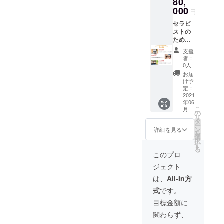
80,
手放す
り出す
必ず実
をお申
ワー
000
数秘か
行しま
し出く
円
ク） 英
ら本質
す。
ださ
セラピ
国オー
カラー
い。
ストの
ラソー
や あな
ための
マのカ
たが選
起業
ラーセ
んだ選
支援
塾 塾
ラピー
んだ色
者：
生モニ
をベー
から深
0人
ター
スのオ
層心理
お届
コース
リジナ
から読
け予
提供 先
ルで
定：
み解い
着38名
2021
す。お
ていき
年06
様迄
誕生日
ます。
こ
月
（オン
や星座
の
備考：
リ
ライン
や名前
タ
「All in
ー
ZOOM
からか
ン
方式」
詳細を見る
を
提供の
ら割り
選
必ず実
択
グルー
出す数
す
行しま
る
プアク
秘と本
す。
このプロ
ティブ
質カ
ジェクト
ラーニ
ラーや
ング）
あなた
は、
All-In方
〇課題
が選ん
式
です。
やお悩
だ選ん
みに合
だ色の
目標金額に
わせた
深層心
関わらず、
心理カ
理を読
ウンセ