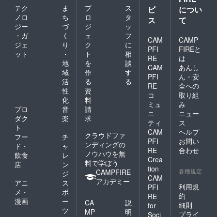
テク
ま
プ
ス
会サロ
ビ
につい
ン３回
ノロ
ち
ロ
タ
ス
て
無料招
ジー
づ
ジ
ッ
待 ＜参
・ガ
く
ェ
フ
加条
CAM
CAMP
ジェ
り
ク
に
件：ア
PFI
FIREと
ット
・
ト
相
ンケー
RE
は
トやプ
地
を
談
CAM
あんし
ロモー
域
作
す
PFI
ん・安
ション
活
る
る
にご協
RE
全への
性
資
力頂け
コ
取り組
化
料
る方＞
ミュ
み
備考：
プロ
音
請
ニ
ニュー
「All in
ダク
楽
求
ティ
ス
方式」
ト
CAM
ヘルプ
必ず実
クラウドファ
フー
チ
行しま
PFI
お問い
ンディングの
ド・
ャ
す。
RE
合わせ
ノウハウを無
飲食
レ
Crea
料で学ぼう
店
ン
tion
各種規定
CAMPFIRE
ジ
CAM
アカデミー
アニ
ス
利用規
PFI
メ・
ポ
約
RE
漫画
ー
CA
説
細則
for
ツ
MP
明
プライ
Soci