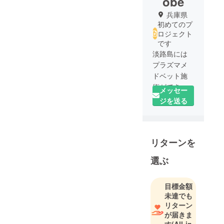
obe
兵庫県
初めてのプ
ロジェクト
です
淡路島には
プラズマメ
ドベット施
術ができる
メッセー
サロンはな
ジを送る
く、私は心
身の健康を
サポートす
リターンを
るセラピス
トとして難
選ぶ
病の方を救
いたいと想
いプロジェ
目標金額
未達でも
クトを立ち
リターン
上げまし
が届きま
た。