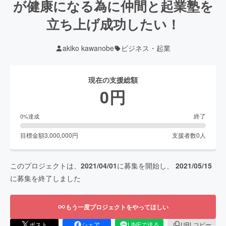
が健康になる為に仲間と起業塾を
立ち上げ成功したい！
akiko kawanobe
ビジネス・起業
現在の支援総額
0
円
終了
0
%達成
目標金額
3,000,000
円
支援者数
0
人
このプロジェクトは、
2021/04/01
に募集を開始し、
2021/05/15
に募集を終了しました
もう一度プロジェクトをやってほしい
ポスト
シェア
LINEで送る
URLコピー