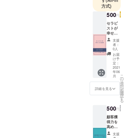
す
(All-in
私の両親は
方式)
難病になり
500
円
50代と60代
セラピ
で他界して
ストが
おり、私は
幸せに
東京出身で4
なる習
支援
慣の
年前に自然
者：
EBOOK
0人
豊かな淡路
テキス
お届
島に移住し
ト
け予
（PDF
定：
てセラピー
データ
2021
サロン開
年06
提供）
こ
月
自分の
業。東経135
の
リ
短所も
タ
線上エネル
ー
受け入
ン
詳細を見る
を
ギーが高い
れて自
選
択
分自身
地場で、プ
す
る
を優し
ラズマ メド
く愛せ
500
円
ベッドを購
ていた
のは、
顧客獲
入して負担
何歳の
得力を
が少ない費
時まで
高める
でした
マーケ
用で受けて
支援
でしょ
ティン