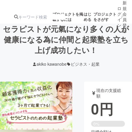
新
ロ
規
グ
会
プロジェクトを掲
はじ
プロジェクト
/
載するには
める
をさがす
イ
員
ン
登
セラピストが元氣になり多くの人が
録
健康になる為に仲間と起業塾を立ち
上げ成功したい！
人気のプロ
注目のリ
注目の新着プロ
募集終了が近いプ
もうすぐ公開
ジェクト
ターン
ジェクト
ロジェクト
されます
akiko kawanobe
ビジネス・起業
アート・写真
音楽
現在の支援総
テクノロジー・ガジェット
ゲーム・サ
額
0
円
映像・映画
書籍・雑誌
0%
ビジネス・起業
チャレンジ
目標金額は