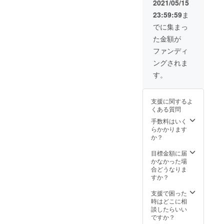
み解い
2021/05/15
リング
ていき
23:59:59
ま
（90分×
ます。
５回）
オンラ
でに集まっ
望む
イン
た金額が
未来を
ZOOM
創造す
で、受
ファンディ
るマイ
講され
ングされま
ンド
る日時
セット
を調整
す。
する為
して提
のセッ
供しま
ション
す。 他
支援に関するよ
〇デジ
の方と
くある質問
タル
日程が
マーケ
合え
手数料はいく
ティン
ば、グ
らかかります
グ基礎
ループ
か？
講座
受講に
（90分×
なる可
目標金額に届
５講
能性が
かなかった場
座） ①
ありま
合どうなりま
プロブ
す。個
すか？
ラム１
別より
（基本
もグ
支援で困った
講座）
ループ
時はどこに相
問題解
受講ほ
談したらいい
決ワー
うが受
ですか？
ク①➡