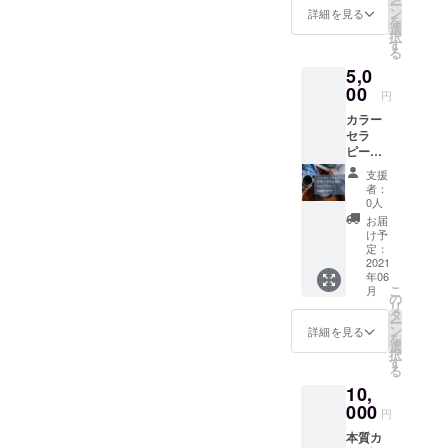
ー
の
ので
要な課
ン
詳細を見る
を
チェッ
す。個
題は、
選
択
クシー
人的な
マーケ
す
る
トは、
欠点な
ティン
5,0
一目で
ども、
グ設計
わかり
00
厳しく
です。
円
やすい
しない
どのよ
カラー
ように
で許容
うな自
セラ
数値で
して暖
社サー
ピー
の
かさと
ビス商
ワーク
チェッ
無条件
品で、
支援
ショッ
ク に
の愛を
誰のど
者：
プ 60
なって
自身に
んな悩
0人
分×1回
いま
も与え
みを解
お届
（事前
す。
ましま
決でき
け予
予約
キー
定：
しょ
て望む
制）
2021
ワード
う。 幸
未来を
年06
（本来
チェッ
せなセ
提供で
こ
月
の自分
クなど
の
ラピス
きるの
リ
を知
と併せ
タ
トにな
か？ こ
ー
る・執
てご利
ン
るため
のマー
詳細を見る
を
着した
用くだ
選
に「他
ケティ
択
過去の
さいチ
す
人を愛
ング設
る
感情を
ラシ、
するよ
計をす
10,
手放す
web広
うに自
る為の
ワーク
000
告など
分を愛
基盤と
円
など）
に使え
するこ
なる
本質カ
英国
る
と」は
マーケ