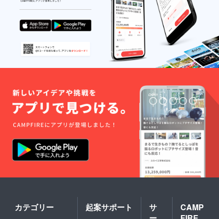
プログ
ラム４
（基本
講座）
コンセ
プト設
計④➡
選ばれ
るため
のコン
セプト
⑤プロ
グラム
５（基
本講
座）
マーケ
ティン
グ⑤➡
デジタ
ルマー
ケティ
ング設
計 〇特
典：
マーケ
カテゴリー
起案サポート
サ
CAMP
ティン
ー
FIRE
グ精読