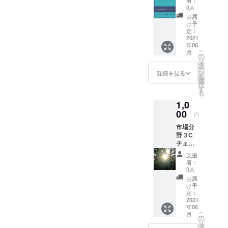
者：
頂き、難病
うか？
グ設計
0人
で苦しむ難
セラピ
の
お届
ストは
EBOOK
病の方のサ
け予
普通の
テキス
定：
ポート活動
人より
ト
2021
年06
で社会を明
も自己
（PDF
こ
月
肯定感
データ
の
るくしたい
リ
が低く
提供）
タ
です。お力
ー
て自分
マーケ
ン
詳細を見る
を
には優
ティン
添えどうぞ
選
択
しくな
グにつ
す
よろしくお
る
い傾向
いての
願いいたし
1,0
があり
理解
ます。
は、好
00
ます。
円
あなた
きな仕
市場分
が、自
事で起
野３C
分に対
業する
チェッ
して思
セラピ
クシー
いやり
ストに
支援
ト＆
を持つ
とって
者：
キャッ
こと
も必須
0人
チコ
は、セ
である
お届
ピーテ
ラピス
と言わ
け予
ンプ
トとし
れたら
定：
レート
2021
ても大
どう思
年06
（PDF
きなメ
います
こ
月
提供）
リット
か？ や
の
リ
３C分析
がある
はり重
タ