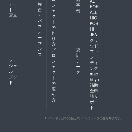
AD
アー
舞
ジ
事
FOR
ト・
台
ェ
例
ALL
写真
・
ク
HIO
パ
ト
KOS
フ
の
HI
ォ
作
JFA
ー
り
クラ
マ
方
ウド
ン
プ
統
ファ
ス
ロ
計
ン
ソー
ジ
デ
ディ
シャ
ェ
ー
ング
ル
ク
タ
mac
グッ
ト
hi-ya
ド
の
補助
広
金申
め
請サ
方
ポー
ト
「QRコード」は株式会社デンソーウェーブの登録商標です。