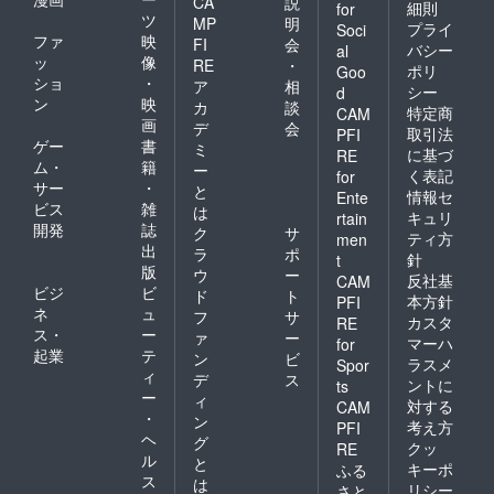
CA
説
細則
for
ツ
MP
明
プライ
Soci
ファ
映
FI
会
バシー
al
ッ
像
RE
・
ポリ
Goo
ショ
・
ア
相
シー
d
ン
映
カ
談
特定商
CAM
画
デ
会
取引法
PFI
ゲー
書
ミ
に基づ
RE
ム・
籍
ー
く表記
for
サー
・
と
情報セ
Ente
ビス
雑
は
キュリ
rtain
開発
誌
ク
サ
ティ方
men
出
ラ
ポ
針
t
版
ウ
ー
反社基
CAM
ビジ
ビ
ド
ト
本方針
PFI
ネ
ュ
フ
サ
カスタ
RE
ス・
ー
ァ
ー
マーハ
for
起業
テ
ン
ビ
ラスメ
Spor
ィ
デ
ス
ントに
ts
ー
ィ
対する
CAM
・
ン
考え方
PFI
ヘ
グ
クッ
RE
ル
と
キーポ
ふる
ス
は
リシー
さと