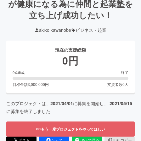
が健康になる為に仲間と起業塾を
立ち上げ成功したい！
akiko kawanobe
ビジネス・起業
現在の支援総額
0
円
終了
0
%達成
目標金額
3,000,000
円
支援者数
0
人
このプロジェクトは、
2021/04/01
に募集を開始し、
2021/05/15
に募集を終了しました
もう一度プロジェクトをやってほしい
ポスト
シェア
LINEで送る
URLコピー