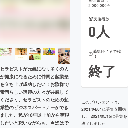
3,000,000円
まちづくり・地域活性化
支援者数
0
人
CAMPFIRE for Social Good
CAMPFIRE Creation
CAMPFIREふるさと納税
machi-ya
コミュニティ
募集終了まで残
り
終了
セラピストが元氣になり多くの人
が健康になるために仲間と起業塾
を立ち上げ成功したい！お陰様で
素晴らしい講師の方々が共感して
くださり、セラピストのための起
このプロジェクトは、
業塾のビジネスパートナーができ
2021/04/01
に募集を開始
ました。私が10年以上前から実現
し、
2021/05/15
に募集を
したいと想いながらも、今迄はで
終了しました