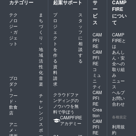
カテゴリー
起案サポート
サ
CAMP
ー
FIRE
テク
ま
プ
ス
ビ
につい
ノロ
ち
ロ
タ
ス
て
ジー
づ
ジ
ッ
・ガ
く
ェ
フ
CAM
CAMP
ジェ
り
ク
に
PFI
FIREと
ット
・
ト
相
RE
は
地
を
談
CAM
あんし
域
作
す
PFI
ん・安
活
る
る
RE
全への
性
資
コ
取り組
化
料
ミュ
み
プロ
音
請
ニ
ニュー
ダク
楽
求
ティ
ス
ト
CAM
ヘルプ
クラウドファ
フー
チ
PFI
お問い
ンディングの
ド・
ャ
RE
合わせ
ノウハウを無
飲食
レ
Crea
料で学ぼう
店
ン
tion
各種規定
CAMPFIRE
ジ
CAM
アカデミー
アニ
ス
利用規
PFI
メ・
ポ
約
RE
漫画
ー