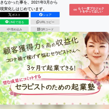
きなかった事を、2021年3月から
現実化しはじめています。
もう一度プロジェク
トをやってほしい
ポスト
シェア
LINEで送る
URLコピー
埋め込み
QRコード