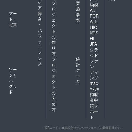
ケ
プ
実
納税
ア
ロ
施
AD
アー
舞
ジ
事
FOR
ト・
台
ェ
例
ALL
写真
・
ク
HIO
パ
ト
KOS
フ
の
HI
ォ
作
JFA
ー
り
クラ
マ
方
ウド
ン
プ
統
ファ
ス
ロ
計
ン
ソー
ジ
デ
ディ
シャ
ェ
ー
ング
ル
ク
タ
mac
グッ
ト
hi-ya
ド
の
補助
広
金申
め
請サ
方
ポー
ト
「QRコード」は株式会社デンソーウェーブの登録商標です。