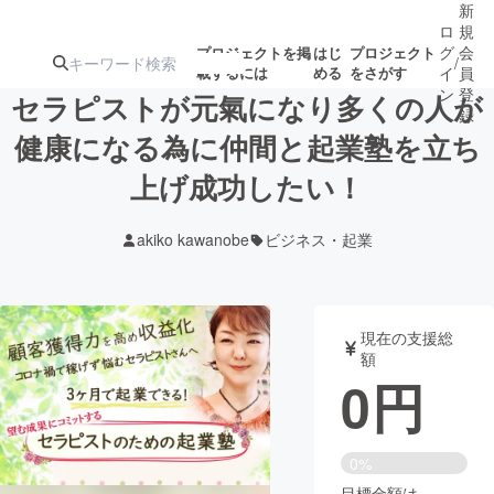
新
ロ
規
グ
会
プロジェクトを掲
はじ
プロジェクト
/
載するには
める
をさがす
イ
員
ン
登
セラピストが元氣になり多くの人が
録
健康になる為に仲間と起業塾を立ち
上げ成功したい！
人気のプロ
注目のリ
注目の新着プロ
募集終了が近いプ
もうすぐ公開
ジェクト
ターン
ジェクト
ロジェクト
されます
akiko kawanobe
ビジネス・起業
アート・写真
音楽
現在の支援総
テクノロジー・ガジェット
ゲーム・サ
額
0
円
映像・映画
書籍・雑誌
0%
ビジネス・起業
チャレンジ
目標金額は