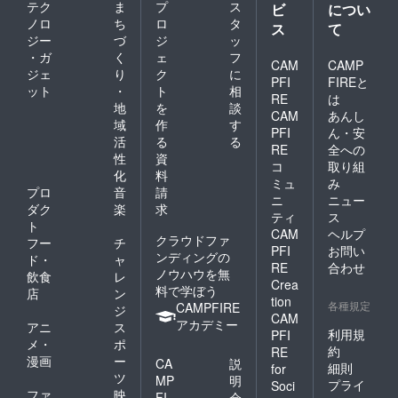
テク
ま
プ
ス
ビ
につい
ノロ
ち
ロ
タ
ス
て
ジー
づ
ジ
ッ
・ガ
く
ェ
フ
CAM
CAMP
ジェ
り
ク
に
PFI
FIREと
ット
・
ト
相
RE
は
地
を
談
CAM
あんし
域
作
す
PFI
ん・安
活
る
る
RE
全への
性
資
コ
取り組
化
料
ミュ
み
プロ
音
請
ニ
ニュー
ダク
楽
求
ティ
ス
ト
CAM
ヘルプ
クラウドファ
フー
チ
PFI
お問い
ンディングの
ド・
ャ
RE
合わせ
ノウハウを無
飲食
レ
Crea
料で学ぼう
店
ン
tion
各種規定
CAMPFIRE
ジ
CAM
アカデミー
アニ
ス
利用規
PFI
メ・
ポ
約
RE
漫画
ー
CA
説
細則
for
ツ
MP
明
プライ
Soci
ファ
映
FI
会