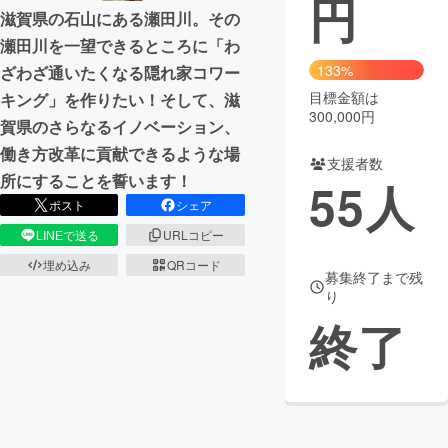
円
滋賀県の石山にある瀬田川。その
まちづくり・地域活性化
瀬田川を一望できるところに「わ
133%
ざわざ通いたくなる隠れ家コワー
目標金額は
キング」を作りたい！そして、滋
CAMPFIRE for Social Good
CAMPFIRE Creation
300,000円
賀県のさらなるイノベーション、
CAMPFIREふるさと納税
machi-ya
コミュニティ
働き方改革に貢献できるような場
支援者数
所にすることを誓います！
55
人
ポスト
シェア
LINEで送る
URLコピー
埋め込み
QRコード
募集終了まで残
り
終了