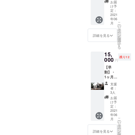
行政や政治
ワーキングスペース▼クラ
プラン
を選択
ンでのみ1日利用券有り・お
お届
・あり
してい
け予
家など、
ウドファンディングのリ
がとう
問い合わせは、077-534-
ただい
定：
様々な業種
メール
2021
た方の
ターンでのみ、一日利用券
2525 まで（担当 中山）
年06
をお届
の「業務効
みの受
こ
月
けいた
け入れ
の
販売中▼滋賀県の石山にあ
率化から
リ
しま
です。
タ
ー
SNS発信ま
る“中山スポーツ”3階、無料
す。 ※
利用さ
ン
詳細を見る
を
お花に
れる場
で」コンサ
選
択
駐車場アリ！
広告欄
合は事
す
ルを行って
る
を付
前の予
いる。
15,
け、そ
約が必
残り12
ちらに
000
要とな
円
お名前
りま
【早
や会社
す。 ※
割】・
名、団
オリジ
1ヶ月会
体名な
ナルT
員権(6
どを記
シャツ
支援
月1日
載いた
はサイ
者：
(火)から
します
ズが
3人
利用可
※お花と
(S,M,L)
お届
能) ・あ
広告欄
よりお
け予
りがと
はどち
定：
選びい
うメー
2021
らも当
ただけ
年06
ルをお
方にて
ます。
こ
月
届けい
準備い
の
リ
たしま
たしま
タ
ー
す。 ・
す。 ※
ン
詳細を見る
を
レセプ