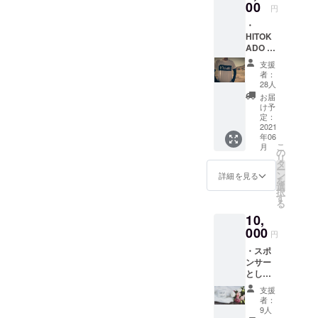
様やお子さんたち、学生
しま
00
ワーキングスペースの準備
食店の広告
円
す。 ・
チーム、ボランティアチー
費負担問題
もどんどん進行中なので、
・
オー
HITOK
を同時に解
ナーと
ムなど、総勢15名が入れ替
まだ休めません！せっかく
ADO 1
プロ
決するビジ
日利用
わり立ち替わり塗り塗り…
デュー
なので、先日のペンキ塗り
支援
ネスモデル
券＋オ
サーの
者：
壁面ペイントは、プロであ
リジナ
思いの
を全国展開
大会の様子も少しご覧くだ
28人
ルTシャ
こもっ
お届
させるべく
る「山浦 史子 」さんにやっ
さい♪6月1日のオープンに
ツ ・あ
たスペ
け予
広報責任者
りがと
シャル
定：
ていただきました。内装は
向けて、どんどん良い空間
うメー
2021
メッ
に就任。
年06
ルをお
コアメンバーでフリーラン
セージ
になっていっています！ま
2020年6月、
こ
月
届けい
ムー
の
リ
ス一級建築士の「小林 広
たしま
個人事業主
ビーを
タ
だもう少し会員枠に余裕が
ー
す。 ※
お届け
ン
詳細を見る
として独
美」さんが総指揮！めっ
を
ありますので、見学やお問
通常は1
しま
選
択
立。キャッ
日利用
す。 ※
す
ちゃいい感じに仕上がって
る
い合わせなどお待ちしてお
（ド
動画撮
チコピー
10,
ロップ
ますよ〜！会員の皆さま
影し、
ります！〜コワーキングス
は“滋賀のな
イン）
000
サイト
円
は、6月1日のオープンをぜ
んでもコン
は受け
などで
ペースhitokado〜・滋賀県
・スポ
入れて
非公開
サル屋さん”
ひお楽しみに！【コワーキ
ンサー
石山にある中山スポーツの
おりま
のURL
中小企業や
として
せん。
をお届
ングスペースhitokado】▼
3Fに6月オープン・利用は会
お祝い
こちら
フリーラン
けしま
支援
のお花
のリ
月額会費型の会員限定コ
す。
者：
ス、そして
員制、クラファンのリター
を贈る
ターン
9人