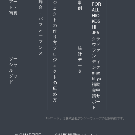
アー
舞
ジ
事
FOR
ト・
台
ェ
例
ALL
写真
・
ク
HIO
パ
ト
KOS
フ
の
HI
ォ
作
JFA
ー
り
クラ
マ
方
ウド
ン
プ
統
ファ
ス
ロ
計
ン
ソー
ジ
デ
ディ
シャ
ェ
ー
ング
ル
ク
タ
mac
グッ
ト
hi-ya
ド
の
補助
広
金申
め
請サ
方
ポー
ト
「QRコード」は株式会社デンソーウェーブの登録商標です。