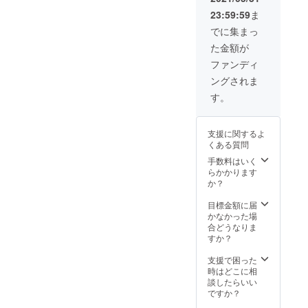
に
記載し
いただ
別途担
23:59:59
ま
「prese
てくだ
きま
当者ま
nt by
さい。
す。 ※
でに集まっ
でご相
◎◎」
レセプ
談くだ
た金額が
とお名
ション
さい。
前を記
パー
ファンディ
※レセプ
載！ ※
ティー
ション
ングされま
書き方
は6月頃
パー
（表
開催を
す。
ティー
現）は
予定し
は6月頃
変更の
ており
開催を
場合が
ます。
予定し
支援に関するよ
ござい
※コロナ
ており
くある質問
ます。
禍の影
ます。
※表記す
響によ
手数料はいく
※コロナ
る名称
り、開
らかかります
禍の影
は、個
催日時
か？
響によ
人名や
が定
り、開
企業名
まって
目標金額に届
催日時
などな
おりま
かなかった場
が定
んでも
せん
合どうなりま
まって
結構で
が、開
すか？
おりま
す。 ※
催する
せん
表記す
事前に
支援で困った
が、開
る名称
お知ら
時はどこに相
催する
は、必
せいた
談したらいい
事前に
ず支援
しま
ですか？
お知ら
の決済
す。
せいた