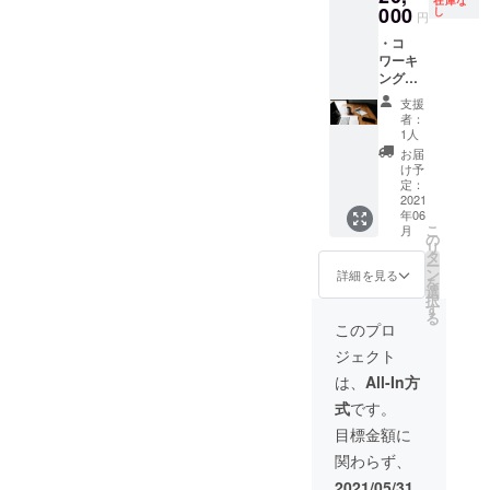
在庫な
は、個
へご招
000
し
回まで
円
人名や
待（6月
のご利
・コ
企業名
頃開催
用で、
ワーキ
などな
予定）
毎利用
ング内
んでも
※通常は
時ごと
交流ス
結構で
1年
に事前
支援
ペース
す。 ※
¥240,00
の予約
者：
机上へ
表記す
0（1ヶ
1人
が必要
のネー
る名称
月
となり
お届
ミング
は、必
¥20,000
け予
ます。
記載 ・
ず支援
）です
定：
HAYA-
ありが
2021
の決済
が、特
ASHI予
年06
とう
ページ
別価格
約電
こ
月
メール
の「備
でのご
の
話：
リ
をお届
考欄」
提供で
タ
077-
ー
けいた
に記載
す。 ※2
ン
詳細を見る
572-
を
しま
してく
年目以
選
8850
択
す。 ※
ださ
降も同
す
HAYA-
る
コワー
い。 ※
金額で
このプロ
ASHI｜
キング
広告へ
ご利用
高地ト
ジェクト
内の交
の表記
いただ
レーニ
流ス
が不要
けま
は、
All-In方
ングス
ペース
な場合
す。 ※2
タジオ
式
です。
の机代
は、
年目以
※2ヶ月
を支援
「備考
降の決
目標金額に
目以降
する代
欄」に
済はま
のご利
関わらず、
わり
「不
た別で
用につ
に、机
要」と
行って
2021/05/31
いては