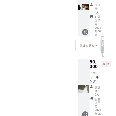
中ス
パー
行って
支援
ペース
ティー
いただ
者：
の机代
へご招
きま
0人
を支援
待（6月
す。 ※
お届
する代
頃開催
レセプ
け予
わり
予定）
定：
ション
に、机
2021
※1ヶ月
パー
年06
に
コワー
ティー
こ
月
「prese
キング
の
は6月頃
リ
nt by
スペー
タ
開催を
ー
◎◎」
スに加
ン
予定し
詳細を見る
を
とお名
え、同
選
ており
択
前を記
ビル2階
す
ます。
る
載！ ※
「高地
※コロナ
50,
書き方
トレー
禍の影
残り1
（表
000
ニング
響によ
円
現）は
スタジ
り、開
・コ
変更の
オ
催日時
ワーキ
場合が
HAYA-
が定
ング内
ござい
ASHI」
まって
壁への
ます。
のスタ
おりま
支援
ロゴ
※表記す
ンダー
せん
者：
(ネーミ
る名称
ド会員
0人
が、開
ング)記
は、個
プラン
催する
お届
載 ・あ
人名や
をご利
け予
事前に
りがと
企業名
定：
用いた
お知ら
うメー
2021
などな
だけま
せいた
年06
ルをお
んでも
す。 ※
しま