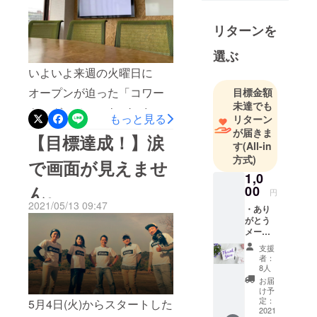
の事務所ス
hitokadoに集う人達が共に
タッフを経
協力し励まし合い、アイデ
リターンを
験。
アを出し合い、そこから情
大学卒業
選ぶ
後、Google
報を発信していく。遠くて
いよいよ来週の火曜日に
正規代理店
不便なところだけどわざわ
オープンが迫った「コワー
目標金額
ShigApps株
未達でも
ざ行って見たい‥そんなコ
キングスペース hitokado」
式会社へ入
もっと見る
リターン
社。半年後
ワーキングスペースを目指
内装も無事99%完成し、後
が届きま
【目標達成！】涙
に取締役就
す
(All-in
して今日から始動します。
はオープン当日を待つばか
任。中小企
方式)
で画面が見えませ
たくさんの方のご協力のお
りとなりました！クラファ
業に対し、
1,0
陰でめちゃめちゃいいス
ん。
業務効率
00
ン期間も残すところあと数
円
化・働き方
2021/05/13 09:47
ペースができました!!是非、
・あり
日。今日までたくさんの方
改革のため
がとう
見学だけでも良いのでお近
にご支援いただき本当にあ
メール
のIT活用を推
（ただ
くにお越しの際はお気軽に
支援
りがとうございました。最
進するべ
ただ応
者：
遊びに来てください。プロ
援！
く、講師業
8人
後の最後までスタッフ一同
枠） ※
お届
なども行
ジェクトにご支援頂きまし
ありが
頑張りますので応援の程ど
け予
う。また、
とう
定：
5月4日(火)からスタートした
たたくさんの皆様方、本当
うぞよろしくお願いいたし
メール
2021
「平成生ま