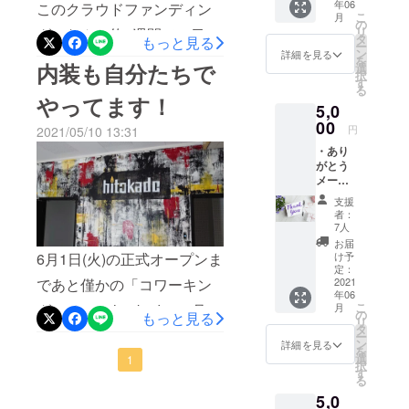
年06
このクラウドファンディン
をお届
にありがとうございまし
ます〜〜今は一刻も早く皆
れの働き
こ
月
けいた
の
リ
グ。なんと約1週間で、目標
方」という
た。
しま
タ
もっと見る
様に内部を見ていただきた
ー
す。
ン
詳細を見る
テーマで各
の30万円を達成いたしまし
を
内装も自分たちで
いですが、オープンまでお
選
地の経営者
択
す
た！！！涙で画面がボヤケ
る
楽しみにーチラッ
団体（倫理
やってます！
5,0
ながら、達成の瞬間をスク
法人会様や
00
円
2021/05/10 13:31
ショ撮りました。ここまで
ロータリー
・あり
クラブ様
支援していただいた皆さ
がとう
等）での講
メール
ま。本当にありがとうござ
＋スペ
演も展開。
支援
シャル
いました！！正直、毎日毎
者：
2018年、社
メッ
7人
会貢献型グ
時間、このページを覗いて
セージ
お届
ムー
ルメアプリ
6月1日(火)の正式オープンま
け予
は「いま、どれぐらい行っ
ビー
定：
を運営する
であと僅かの「コワーキン
（ただ
2021
てるかなぁ・・・」とソワ
年06
株式会社
ただ応
こ
グスペース hitokado」5月9
月
援！
ソワ、精神的に悪い1週間を
の
もっと見る
テーブルク
リ
枠） ・
タ
日(日)には、みんなでペンキ
ロスへ入
ー
過ごしていました（笑）こ
ありが
ン
詳細を見る
を
とう
社。途上国
選
塗り大会を行いました！コ
1
れでゆっくり眠れそうで
択
メール
す
の貧困問題
る
アメンバーに加え、その奥
をお届
す。が！しかし！実際のコ
と日本の飲
5,0
けいた