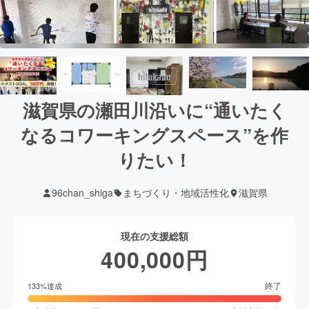
滋賀県の瀬田川沿いに“通いたく
なるコワーキングスペース”を作
りたい！
96chan_shiga
まちづくり・地域活性化
滋賀県
現在の支援総額
400,000
円
終了
133
%達成