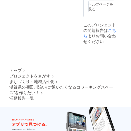
ページ
しま
ヘルプページを
の「備
す。
見る
考欄」
に記載
してく
このプロジェクト
ださ
の問題報告は
こち
い。 ※
広告へ
ら
よりお問い合わ
の表記
せください
が不要
な場合
は、
「備考
欄」に
「不
トップ
>
要」と
プロジェクトをさがす
>
記載し
まちづくり・地域活性化
>
てくだ
さい。
滋賀県の瀬田川沿いに“通いたくなるコワーキングスペー
ス”を作りたい！
>
活動報告一覧