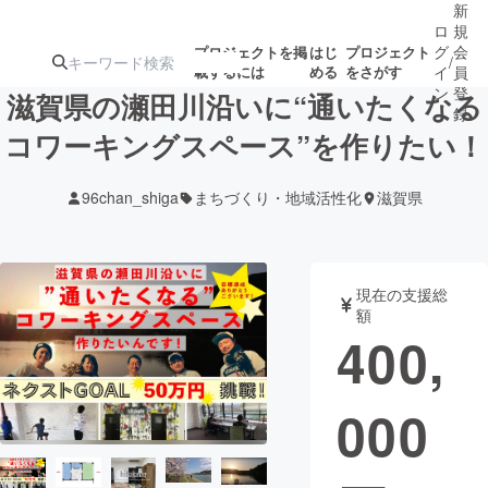
新
ロ
規
グ
会
プロジェクトを掲
はじ
プロジェクト
/
載するには
める
をさがす
イ
員
ン
登
滋賀県の瀬田川沿いに“通いたくなる
録
コワーキングスペース”を作りたい！
人気のプロ
注目のリ
注目の新着プロ
募集終了が近いプ
もうすぐ公開
96chan_shiga
まちづくり・地域活性化
滋賀県
ジェクト
ターン
ジェクト
ロジェクト
されます
アート・写真
音楽
現在の支援総
額
400,
テクノロジー・ガジェット
ゲーム・サ
000
映像・映画
書籍・雑誌
ビジネス・起業
チャレンジ