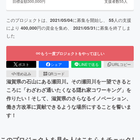
目標金額
300,000
円
支援者数
55
人
このプロジェクトは、
2021/05/04
に募集を開始し、
55
人の支援
により
400,000
円の資金を集め、
2021/05/31
に募集を終了しま
した
もう一度プロジェクトをやってほしい
ポスト
シェア
LINEで送る
URLコピー
埋め込み
QRコード
滋賀県の石山にある瀬田川。その瀬田川を一望できると
ころに「わざわざ通いたくなる隠れ家コワーキング」を
作りたい！そして、滋賀県のさらなるイノベーション、
働き方改革に貢献できるような場所にすることを誓いま
す！
このプロジェクトを見た人はこちらもチェックし