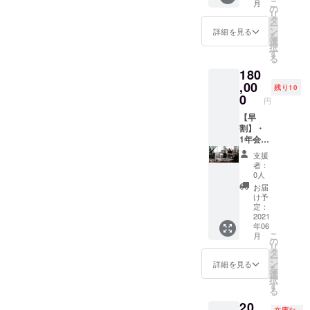
こ
月
届けい
結構で
の
通常価
す。
リ
たしま
す。 ※
タ
格はコ
ー
す。 ※
表記す
ン
ワーキ
詳細を見る
を
コワー
る名称
選
ングス
択
キング
は、必
す
ペース
る
内の壁
ず支援
が月
180
のロゴ
の決済
¥20,000
ペイン
,00
ページ
、
残り10
ト代を
の「備
0
「HAYA
円
支援す
考欄」
-ASHI」
る代わ
【早
に記載
スタン
りに、
割】・
してく
ダード
壁に
1年会員
ださ
会員が
「prese
権(6月1
い。 ※
月
支援
nt by
日(火)か
広告へ
¥10,780
者：
◎◎」
ら利用
の表記
です
0人
とお名
可能) ・
が不要
が、特
お届
前を記
ありが
な場合
別価格
け予
載！ ※
とう
は、
定：
でのご
書き方
メール
2021
「備考
提供で
年06
（表
をお届
欄」に
す。
こ
月
現）は
けいた
「不
の
※「HAY
リ
変更の
しま
要」と
タ
A-
ー
場合が
す。 ・
記載し
ン
ASHI」
詳細を見る
を
ござい
レセプ
てくだ
選
スタン
択
ます。
ション
さい。
す
ダード
る
※表記す
パー
会員
20,
る名称
ティー
は、月4