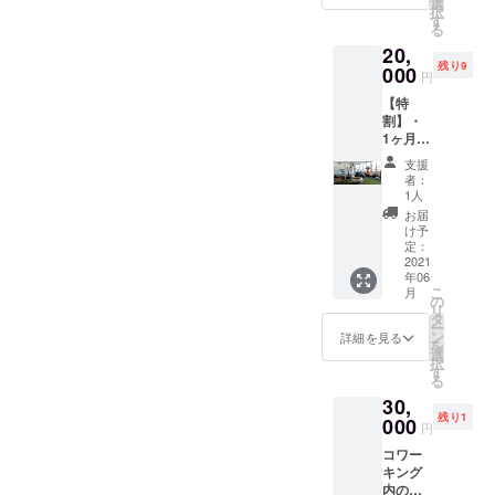
広告欄
選
択
ション
に表記
す
る
パー
する名
20,
ティー
称は、
残り9
へご招
000
必ず支
円
待（6月
援の決
【特
頃開催
済ペー
割】・
予定）
ジの
1ヶ月会
※通常は
「備考
員権(6
1ヶ月
欄」に
支援
月1日
¥20,000
記載し
者：
(火)から
です
てくだ
1人
利用可
が、特
さい ※
お届
能)＋
別価格
広告へ
け予
「HAYA
でのご
定：
の表記
-ASHI」
2021
提供で
が不要
年06
1ヶ月間
す。
な場合
こ
月
スタン
※2ヶ月
の
は、
リ
ダード
目以降
タ
「備考
ー
会員権
も同金
ン
欄」に
詳細を見る
を
・あり
額でご
選
「不
択
がとう
利用い
す
要」と
る
メール
ただけ
記載し
30,
をお届
ます。
てくだ
残り1
けいた
000
※2ヶ月
さい
円
しま
目以降
コワー
す。 ・
の決済
キング
レセプ
はまた
内の集
ション
別で