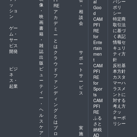
バシー
al
ッ
像
RE
・
ポリ
Goo
ショ
・
ア
相
シー
d
ン
映
カ
談
特定商
CAM
画
デ
会
取引法
PFI
ゲー
書
ミ
に基づ
RE
ム・
籍
ー
く表記
for
サー
・
と
情報セ
Ente
ビス
雑
は
キュリ
rtain
開発
誌
ク
サ
ティ方
men
出
ラ
ポ
針
t
版
ウ
ー
反社基
CAM
ビジ
ビ
ド
ト
本方針
PFI
ネ
ュ
フ
サ
カスタ
RE
ス・
ー
ァ
ー
マーハ
for
起業
テ
ン
ビ
ラスメ
Spor
ィ
デ
ス
ントに
ts
ー
ィ
対する
CAM
・
ン
考え方
PFI
ヘ
グ
クッ
RE
ル
と
キーポ
ふる
ス
は
リシー
さと
ケ
プ
実
納税
ア
ロ
施
AD