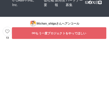
© CAMPFIRE,
会社概
採用情
パートナー
Inc.
要
報
募集
96chan_shiga
さんへアンコール
もう一度プロジェクトをやってほしい
13