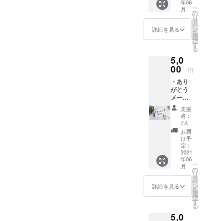
年06
をお届
れの働き
こ
月
けいた
の
リ
方」という
しま
タ
ー
す。
ン
詳細を見る
テーマで各
を
選
地の経営者
択
す
る
団体（倫理
5,0
法人会様や
00
円
ロータリー
・あり
クラブ様
がとう
等）での講
メール
＋スペ
演も展開。
支援
シャル
者：
2018年、社
メッ
7人
会貢献型グ
セージ
お届
ムー
ルメアプリ
け予
ビー
定：
を運営する
（ただ
2021
年06
株式会社
ただ応
こ
月
援！
の
テーブルク
リ
枠） ・
タ
ロスへ入
ー
ありが
ン
詳細を見る
を
とう
社。途上国
選
択
メール
す
の貧困問題
る
をお届
と日本の飲
5,0
けいた