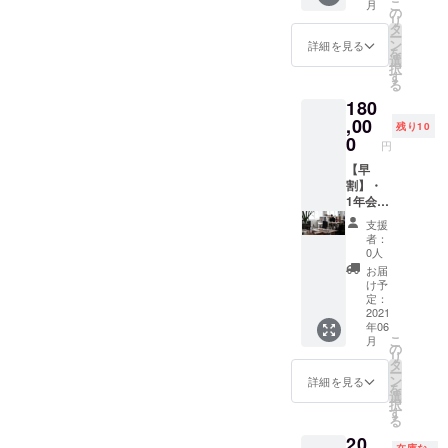
こ
月
届けい
結構で
の
通常価
す。
リ
たしま
す。 ※
タ
格はコ
ー
す。 ※
表記す
ン
ワーキ
詳細を見る
を
コワー
る名称
選
ングス
択
キング
は、必
す
ペース
る
内の壁
ず支援
が月
180
のロゴ
の決済
¥20,000
ペイン
,00
ページ
、
残り10
ト代を
の「備
0
「HAYA
円
支援す
考欄」
-ASHI」
る代わ
【早
に記載
スタン
りに、
割】・
してく
ダード
壁に
1年会員
ださ
会員が
「prese
権(6月1
い。 ※
月
支援
nt by
日(火)か
広告へ
¥10,780
者：
◎◎」
ら利用
の表記
です
0人
とお名
可能) ・
が不要
が、特
お届
前を記
ありが
な場合
別価格
け予
載！ ※
とう
は、
定：
でのご
書き方
メール
2021
「備考
提供で
年06
（表
をお届
欄」に
す。
こ
月
現）は
けいた
「不
の
※「HAY
リ
変更の
しま
要」と
タ
A-
ー
場合が
す。 ・
記載し
ン
ASHI」
詳細を見る
を
ござい
レセプ
てくだ
選
スタン
択
ます。
ション
さい。
す
ダード
る
※表記す
パー
会員
20,
る名称
ティー
は、月4