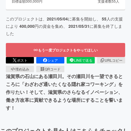
目標金額
300,000
円
支援者数
55
人
このプロジェクトは、
2021/05/04
に募集を開始し、
55
人の支援
により
400,000
円の資金を集め、
2021/05/31
に募集を終了しま
した
もう一度プロジェクトをやってほしい
ポスト
シェア
LINEで送る
URLコピー
埋め込み
QRコード
滋賀県の石山にある瀬田川。その瀬田川を一望できると
ころに「わざわざ通いたくなる隠れ家コワーキング」を
作りたい！そして、滋賀県のさらなるイノベーション、
働き方改革に貢献できるような場所にすることを誓いま
す！
このプロジェクトを見た人はこちらもチェックし