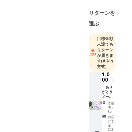
の事務所ス
タッフを経
リターンを
験。
大学卒業
選ぶ
後、Google
正規代理店
目標金額
ShigApps株
未達でも
式会社へ入
リターン
社。半年後
が届きま
に取締役就
す
(All-in
任。中小企
方式)
業に対し、
1,0
業務効率
00
円
化・働き方
・あり
改革のため
がとう
メール
のIT活用を推
（ただ
支援
進するべ
ただ応
者：
援！
く、講師業
8人
枠） ※
お届
なども行
ありが
け予
う。また、
とう
定：
メール
2021
「平成生ま