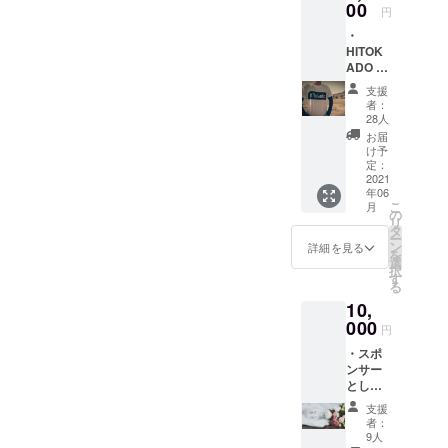
しま
00
食店の広告
円
す。 ・
費負担問題
・
オー
HITOK
を同時に解
ナーと
ADO 1
プロ
決するビジ
日利用
デュー
支援
ネスモデル
券＋オ
サーの
者：
リジナ
思いの
を全国展開
28人
ルTシャ
こもっ
お届
させるべく
ツ ・あ
たスペ
け予
広報責任者
りがと
シャル
定：
うメー
2021
メッ
に就任。
年06
ルをお
セージ
2020年6月、
こ
月
届けい
ムー
の
リ
たしま
個人事業主
ビーを
タ
ー
す。 ※
お届け
ン
詳細を見る
として独
を
通常は1
しま
選
択
立。キャッ
日利用
す。 ※
す
る
（ド
動画撮
チコピー
10,
ロップ
影し、
は“滋賀のな
イン）
000
サイト
円
んでもコン
は受け
などで
・スポ
入れて
非公開
サル屋さん”
ンサー
おりま
のURL
中小企業や
として
せん。
をお届
お祝い
こちら
フリーラン
けしま
支援
のお花
のリ
す。
者：
ス、そして
を贈る
ターン
9人