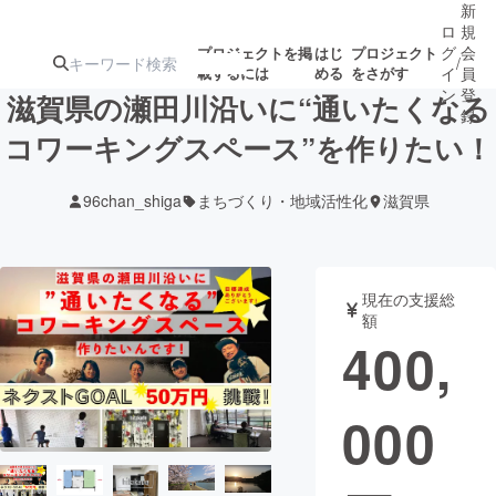
新
ロ
規
グ
会
プロジェクトを掲
はじ
プロジェクト
/
載するには
める
をさがす
イ
員
ン
登
滋賀県の瀬田川沿いに“通いたくなる
録
コワーキングスペース”を作りたい！
人気のプロ
注目のリ
注目の新着プロ
募集終了が近いプ
もうすぐ公開
96chan_shiga
まちづくり・地域活性化
滋賀県
ジェクト
ターン
ジェクト
ロジェクト
されます
アート・写真
音楽
現在の支援総
額
400,
テクノロジー・ガジェット
ゲーム・サ
000
映像・映画
書籍・雑誌
ビジネス・起業
チャレンジ