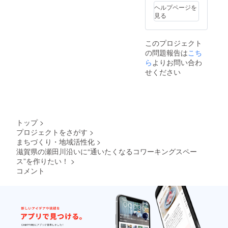
ページ
しま
ヘルプページを
の「備
す。
見る
考欄」
に記載
してく
このプロジェクト
ださ
の問題報告は
こち
い。 ※
広告へ
ら
よりお問い合わ
の表記
せください
が不要
な場合
は、
「備考
欄」に
「不
トップ
>
要」と
プロジェクトをさがす
>
記載し
まちづくり・地域活性化
>
てくだ
さい。
滋賀県の瀬田川沿いに“通いたくなるコワーキングスペー
ス”を作りたい！
>
コメント