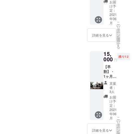
行政や政治
プラン
を選択
お届
・あり
してい
け予
家など、
がとう
ただい
定：
様々な業種
メール
2021
た方の
年06
をお届
の「業務効
みの受
こ
月
けいた
け入れ
の
率化から
リ
しま
です。
タ
ー
SNS発信ま
す。 ※
利用さ
ン
詳細を見る
を
お花に
れる場
で」コンサ
選
択
広告欄
合は事
す
ルを行って
る
を付
前の予
いる。
15,
け、そ
約が必
残り12
ちらに
000
要とな
円
お名前
りま
【早
や会社
す。 ※
割】・
名、団
オリジ
1ヶ月会
体名な
ナルT
員権(6
どを記
シャツ
支援
月1日
載いた
はサイ
者：
(火)から
します
ズが
3人
利用可
※お花と
(S,M,L)
お届
能) ・あ
広告欄
よりお
け予
りがと
はどち
定：
選びい
うメー
2021
らも当
ただけ
年06
ルをお
方にて
ます。
こ
月
届けい
準備い
の
リ
たしま
たしま
タ
ー
す。 ・
す。 ※
ン
詳細を見る
を
レセプ