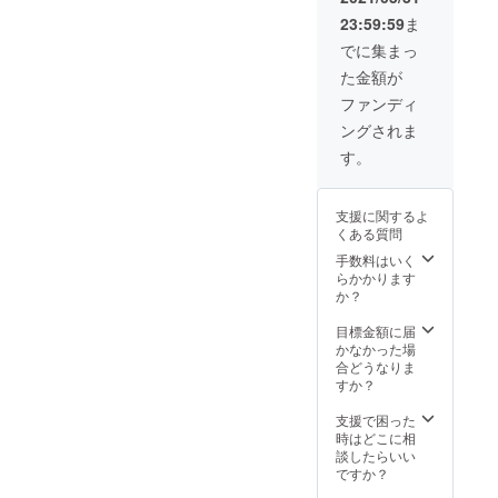
に
記載し
いただ
別途担
23:59:59
ま
「prese
てくだ
きま
当者ま
nt by
さい。
す。 ※
でに集まっ
でご相
◎◎」
レセプ
談くだ
た金額が
とお名
ション
さい。
前を記
パー
ファンディ
※レセプ
載！ ※
ティー
ション
ングされま
書き方
は6月頃
パー
（表
開催を
す。
ティー
現）は
予定し
は6月頃
変更の
ており
開催を
場合が
ます。
予定し
支援に関するよ
ござい
※コロナ
ており
くある質問
ます。
禍の影
ます。
※表記す
響によ
手数料はいく
※コロナ
る名称
り、開
らかかります
禍の影
は、個
催日時
か？
響によ
人名や
が定
り、開
企業名
まって
目標金額に届
催日時
などな
おりま
かなかった場
が定
んでも
せん
合どうなりま
まって
結構で
が、開
すか？
おりま
す。 ※
催する
せん
表記す
事前に
支援で困った
が、開
る名称
お知ら
時はどこに相
催する
は、必
せいた
談したらいい
事前に
ず支援
しま
ですか？
お知ら
の決済
す。
せいた