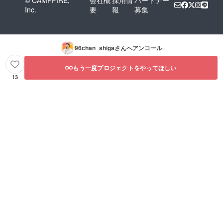
© CAMPFIRE,
会社概
採用情
パートナー
Inc.
要
報
募集
96chan_shiga
さんへアンコール
もう一度プロジェクトをやってほしい
13