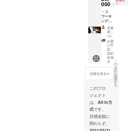
在庫な
は、個
へご招
000
し
回まで
円
人名や
待（6月
のご利
・コ
企業名
頃開催
用で、
ワーキ
などな
予定）
毎利用
ング内
んでも
※通常は
時ごと
交流ス
結構で
1年
に事前
支援
ペース
す。 ※
¥240,00
の予約
者：
机上へ
表記す
0（1ヶ
1人
が必要
のネー
る名称
月
となり
お届
ミング
は、必
¥20,000
け予
ます。
記載 ・
ず支援
）です
定：
HAYA-
ありが
2021
の決済
が、特
ASHI予
年06
とう
ページ
別価格
約電
こ
月
メール
の「備
でのご
の
話：
リ
をお届
考欄」
提供で
タ
077-
ー
けいた
に記載
す。 ※2
ン
詳細を見る
572-
を
しま
してく
年目以
選
8850
択
す。 ※
ださ
降も同
す
HAYA-
る
コワー
い。 ※
金額で
このプロ
ASHI｜
キング
広告へ
ご利用
高地ト
ジェクト
内の交
の表記
いただ
レーニ
流ス
が不要
けま
は、
All-In方
ングス
ペース
な場合
す。 ※2
タジオ
式
です。
の机代
は、
年目以
※2ヶ月
を支援
「備考
降の決
目標金額に
目以降
する代
欄」に
済はま
のご利
関わらず、
わり
「不
た別で
用につ
に、机
要」と
行って
2021/05/31
いては