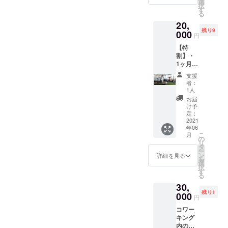
広告欄
選
択
ション
に表記
す
る
パー
する名
20,
ティー
称は、
残り9
へご招
000
必ず支
円
待（6月
援の決
【特
頃開催
済ペー
割】・
予定）
ジの
1ヶ月会
※通常は
「備考
員権(6
1ヶ月
欄」に
支援
月1日
¥20,000
記載し
者：
(火)から
です
てくだ
1人
利用可
が、特
さい ※
お届
能)＋
別価格
広告へ
け予
「HAYA
でのご
定：
の表記
-ASHI」
2021
提供で
が不要
年06
1ヶ月間
す。
な場合
こ
月
スタン
※2ヶ月
の
は、
リ
ダード
目以降
タ
「備考
ー
会員権
も同金
ン
欄」に
詳細を見る
を
・あり
額でご
選
「不
択
がとう
利用い
す
要」と
る
メール
ただけ
記載し
30,
をお届
ます。
てくだ
残り1
けいた
000
※2ヶ月
さい
円
しま
目以降
コワー
す。 ・
の決済
キング
レセプ
はまた
内の集
ション
別で