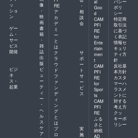
バシー
al
ッ
像
RE
・
ポリ
Goo
ショ
・
ア
相
シー
d
ン
映
カ
談
特定商
CAM
画
デ
会
取引法
PFI
ゲー
書
ミ
に基づ
RE
ム・
籍
ー
く表記
for
サー
・
と
情報セ
Ente
ビス
雑
は
キュリ
rtain
開発
誌
ク
サ
ティ方
men
出
ラ
ポ
針
t
版
ウ
ー
反社基
CAM
ビジ
ビ
ド
ト
本方針
PFI
ネ
ュ
フ
サ
カスタ
RE
ス・
ー
ァ
ー
マーハ
for
起業
テ
ン
ビ
ラスメ
Spor
ィ
デ
ス
ントに
ts
ー
ィ
対する
CAM
・
ン
考え方
PFI
ヘ
グ
クッ
RE
ル
と
キーポ
ふる
ス
は
リシー
さと
ケ
プ
実
納税
ア
ロ
施
AD