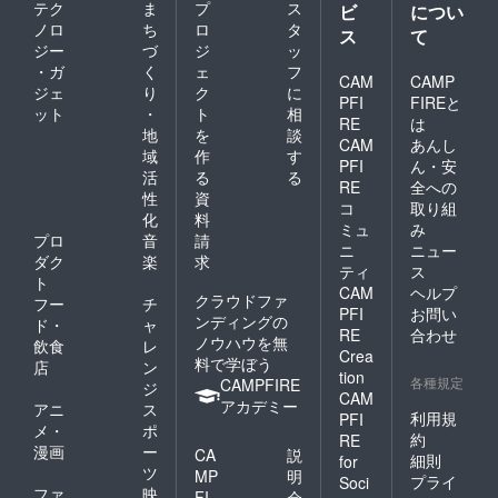
テク
ま
プ
ス
ビ
につい
ノロ
ち
ロ
タ
ス
て
ジー
づ
ジ
ッ
・ガ
く
ェ
フ
CAM
CAMP
ジェ
り
ク
に
PFI
FIREと
ット
・
ト
相
RE
は
地
を
談
CAM
あんし
域
作
す
PFI
ん・安
活
る
る
RE
全への
性
資
コ
取り組
化
料
ミュ
み
プロ
音
請
ニ
ニュー
ダク
楽
求
ティ
ス
ト
CAM
ヘルプ
クラウドファ
フー
チ
PFI
お問い
ンディングの
ド・
ャ
RE
合わせ
ノウハウを無
飲食
レ
Crea
料で学ぼう
店
ン
tion
各種規定
CAMPFIRE
ジ
CAM
アカデミー
アニ
ス
利用規
PFI
メ・
ポ
約
RE
漫画
ー
CA
説
細則
for
ツ
MP
明
プライ
Soci
ファ
映
FI
会