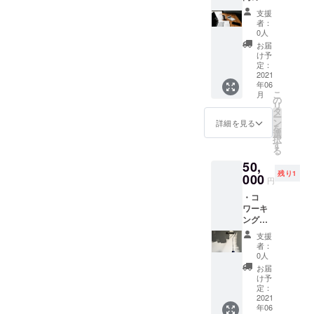
中ス
パー
行って
支援
ペース
ティー
いただ
者：
の机代
へご招
きま
0人
を支援
待（6月
す。 ※
お届
する代
頃開催
レセプ
け予
わり
予定）
定：
ション
に、机
2021
※1ヶ月
パー
年06
に
コワー
ティー
こ
月
「prese
キング
の
は6月頃
リ
nt by
スペー
タ
開催を
ー
◎◎」
スに加
ン
予定し
詳細を見る
を
とお名
え、同
選
ており
択
前を記
ビル2階
す
ます。
る
載！ ※
「高地
※コロナ
50,
書き方
トレー
禍の影
残り1
（表
000
ニング
響によ
円
現）は
スタジ
り、開
・コ
変更の
オ
催日時
ワーキ
場合が
HAYA-
が定
ング内
ござい
ASHI」
まって
壁への
ます。
のスタ
おりま
支援
ロゴ
※表記す
ンダー
せん
者：
(ネーミ
る名称
ド会員
0人
が、開
ング)記
は、個
プラン
催する
お届
載 ・あ
人名や
をご利
け予
事前に
りがと
企業名
定：
用いた
お知ら
うメー
2021
などな
だけま
せいた
年06
ルをお
んでも
す。 ※
しま