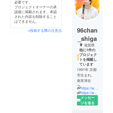
必要です。
プロジェクトオーナーの承
認後に掲載されます。承認
された内容を削除すること
はできません。
96chan
※投稿する際の注意点
_shiga
滋賀県
他に1件の
プロジェク
トを掲載し
ています
1991年 京都
市生まれ。
南草津在
住。
https://www.96planning.com/
滋賀大学経
https://www.instagram.com/96chan_shiga/
済学部在学
メッセー
中は、彦根
ジを送る
市議会議員