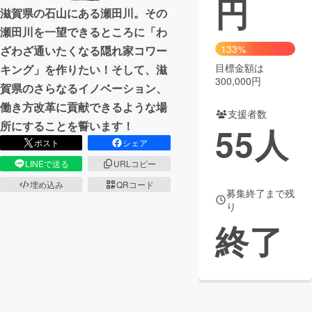
円
滋賀県の石山にある瀬田川。その
まちづくり・地域活性化
瀬田川を一望できるところに「わ
133%
ざわざ通いたくなる隠れ家コワー
目標金額は
キング」を作りたい！そして、滋
CAMPFIRE for Social Good
CAMPFIRE Creation
300,000円
賀県のさらなるイノベーション、
CAMPFIREふるさと納税
machi-ya
コミュニティ
働き方改革に貢献できるような場
支援者数
所にすることを誓います！
55
人
ポスト
シェア
LINEで送る
URLコピー
埋め込み
QRコード
募集終了まで残
り
終了