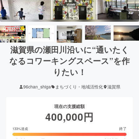
滋賀県の瀬田川沿いに“通いたく
なるコワーキングスペース”を作
りたい！
96chan_shiga
まちづくり・地域活性化
滋賀県
現在の支援総額
400,000
円
終了
133
%達成