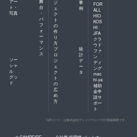
アー
舞
ジ
事
FOR
ト・
台
ェ
例
ALL
写真
・
ク
HIO
パ
ト
KOS
フ
の
HI
ォ
作
JFA
ー
り
クラ
マ
方
ウド
ン
プ
統
ファ
ス
ロ
計
ン
ソー
ジ
デ
ディ
シャ
ェ
ー
ング
ル
ク
タ
mac
グッ
ト
hi-ya
ド
の
補助
広
金申
め
請サ
方
ポー
ト
「QRコード」は株式会社デンソーウェーブの登録商標です。